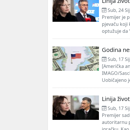
Linija živo
Sub, 24 Si
Premijer je p
pjevaču koji
optužuje da 
Godina ne
Sub, 17 Si
[Američka an
IMAGO/Sasc
Uobičajeno j
Linija živ
Sub, 17 Si
Premijer sad
autoritarnu p
igračku. Kao 