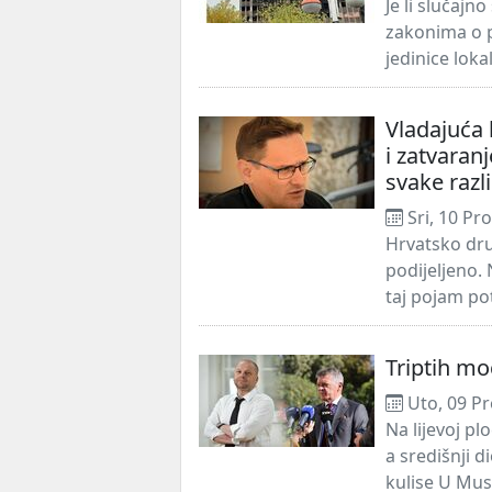
Je li slučaj
zakonima o p
jedinice lok
Vladajuća 
i zatvaran
svake razli
Sri, 10 Pr
Hrvatsko druš
podijeljeno. 
taj pojam po
Triptih mo
Uto, 09 Pr
Na lijevoj pl
a središnji d
kulise U Mus