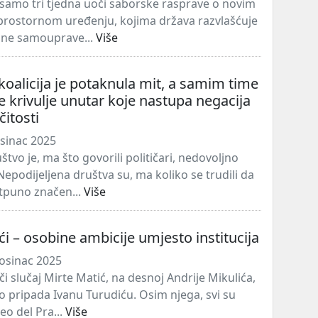
no samo tri tjedna uoči saborske rasprave o novim
rostornom uređenju, kojima država razvlašćuje
alne samouprave...
Više
koalicija je potaknula mit, a samim time
je krivulje unutar koje nastupa negacija
čitosti
osinac 2025
tvo je, ma što govorili političari, nedovoljno
Nepodijeljena društva su, ma koliko se trudili da
tpuno značen...
Više
ći – osobine ambicije umjesto institucija
osinac 2025
oči slučaj Mirte Matić, na desnoj Andrije Mikulića,
io pripada Ivanu Turudiću. Osim njega, svi su
eo del Pra...
Više