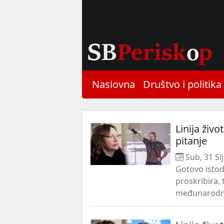
Naslovna
Društvo i politika
Linija živ
pitanje
Sub, 31 Si
Gotovo isto
proskribira,
međunarodno