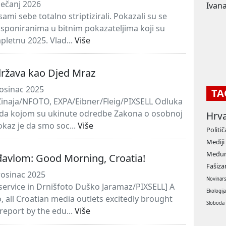
ječanj 2026
Ivana
sami sebe totalno striptizirali. Pokazali su se
sponiranima u bitnim pokazateljima koji su
mpletnu 2025. Vlad...
Više
država kao Djed Mraz
osinac 2025
TA
inaja/NFOTO, EXPA/Eibner/Fleig/PIXSELL Odluka
da kojom su ukinute odredbe Zakona o osobnoj
Hrv
dokaz je da smo soc...
Više
Politič
Mediji
Međun
đavlom: Good Morning, Croatia!
Fašiz
rosinac 2025
Novinar
ervice in Drnišfoto Duško Jaramaz/PIXSELL] A
Ekologij
, all Croatian media outlets excitedly brought
Sloboda
 report by the edu...
Više