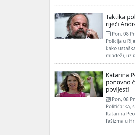
Taktika pol
riječi And
Pon, 08 Pr
Policija u Ri
kako ustaška 
mladež), uz i
Katarina P
ponovno ć
povijesti
Pon, 08 Pr
Političarka, 
Katarina Peo
fašizma u Hrv