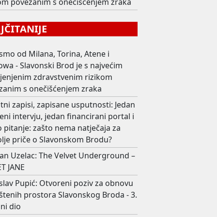
kom povezanim s onečišćenjem zraka
ČITANIJE
smo od Milana, Torina, Atene i
wa - Slavonski Brod je s najvećim
ijenjenim zdravstvenim rizikom
zanim s onečišćenjem zraka
ni zapisi, zapisane usputnosti: Jedan
eni intervju, jedan financirani portal i
 pitanje: zašto nema natječaja za
olje priče o Slavonskom Brodu?
an Uzelac: The Velvet Underground –
T JANE
slav Pupić: Otvoreni poziv za obnovu
štenih prostora Slavonskog Broda - 3.
ni dio