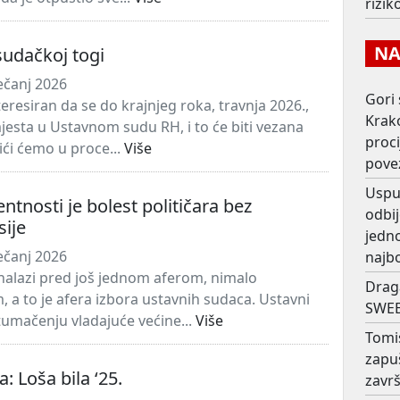
rizi
NAJ
 sudačkoj togi
ječanj 2026
Gori 
eresiran da se do krajnjeg roka, travnja 2026.,
Krako
jesta u Ustavnom sudu RH, i to će biti vezana
proc
ići ćemo u proce...
Više
pove
Usput
tnosti je bolest političara bez
odbij
sije
jedno
ječanj 2026
najb
nalazi pred još jednom aferom, nimalo
Drag
 a to je afera izbora ustavnih sudaca. Ustavni
SWEE
tumačenju vladajuće većine...
Više
Tomi
zapu
a: Loša bila ‘25.
završ