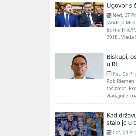
Ugovor s 
Ned, 07 P
[Andrija Miku
Borna Filić/
2018., Vlada 
Biskupi, o
u RH
Pet, 05 Pr
Rob Riemen n
fašizma”. Pr
vladajuće koa
Kad državu
stalo je u 
Čet, 04 Pr