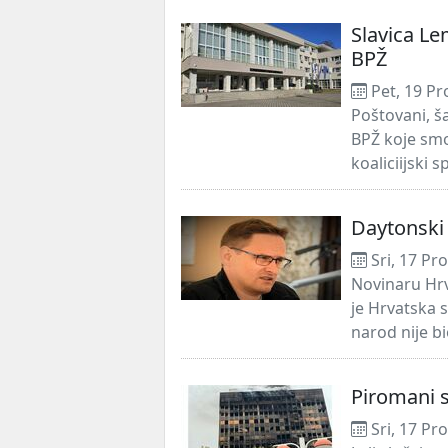
Slavica Le
BPŽ
Pet, 19 Pr
Poštovani, š
BPŽ koje smo
koaliciijski s
Daytonski
Sri, 17 Pr
Novinaru Hr
je Hrvatska 
narod nije b
Piromani s
Sri, 17 Pr