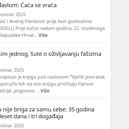
đavlom: Ćaća se vraća
rosinac 2025
lić i Andrej Plenković prije šest godinafoto
PIXSELL] Prije točno sedam godina, 22. studenoga
Republike Hrvat...
Više
sim jednog, šute o oživljavanju fašizma
osinac 2025
apisao je knjigu pod naslovom ”Vječiti povratak
eporučio bih da ovu knjigu pročitaju članovi
licije, pogotovo ...
Više
 nije briga za samu sebe: 35 godina
deset dana i tri događaja
osinac 2025