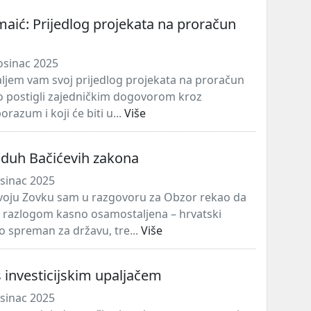
maić: Prijedlog projekata na proračun
osinac 2025
aljem vam svoj prijedlog projekata na proračun
 postigli zajedničkim dogovorom kroz
porazum i koji će biti u...
Više
 duh Bačićevih zakona
osinac 2025
voju Zovku sam u razgovoru za Obzor rekao da
s razlogom kasno osamostaljena – hrvatski
io spreman za državu, tre...
Više
 investicijskim upaljačem
osinac 2025