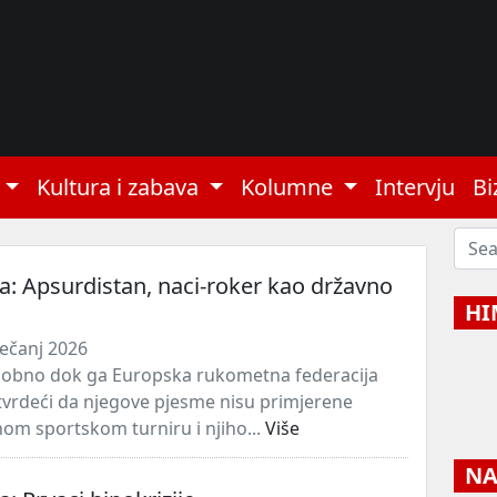
Kultura i zabava
Kolumne
Intervju
Bi
ota: Apsurdistan, naci-roker kao državno
HI
ječanj 2026
dobno dok ga Europska rukometna federacija
 tvrdeći da njegove pjesme nisu primjerene
m sportskom turniru i njiho...
Više
NAJ