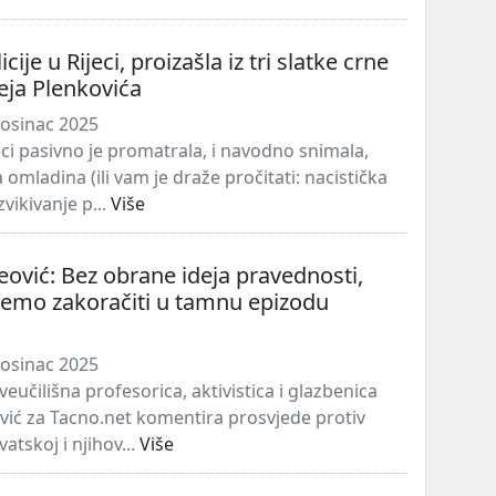
icije u Rijeci, proizašla iz tri slatke crne
reja Plenkovića
osinac 2025
jeci pasivno je promatrala, i navodno snimala,
omladina (ili vam je draže pročitati: nacistička
zvikivanje p...
Više
eović: Bez obrane ideja pravednosti,
emo zakoračiti u tamnu epizodu
osinac 2025
sveučilišna profesorica, aktivistica i glazbenica
vić za Tacno.net komentira prosvjede protiv
atskoj i njihov...
Više