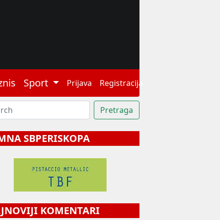
znis
Sport
Prijava
Registracija
MNA SBPERISKOPA
NOVIJI KOMENTARI