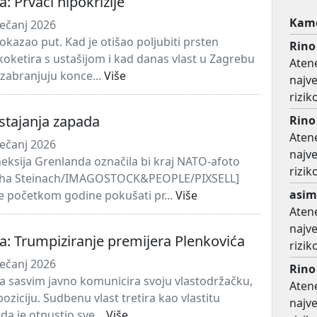
ta: Prvaci hipokrizije
Kame
ječanj 2026
okazao put. Kad je otišao poljubiti prsten
Rino
 koketira s ustašijom i kad danas vlast u Zagrebu
Atene
‘zabranjuju konce...
Više
najv
rizi
stajanja zapada
Rino
Atene
ječanj 2026
najv
eksija Grenlanda označila bi kraj NATO-afoto
rizi
ha Steinach/IMAGOSTOCK&PEOPLE/PIXSELL]
asim
e početkom godine pokušati pr...
Više
Atene
najv
ota: Trumpiziranje premijera Plenkovića
rizi
ječanj 2026
Rino
a sasvim javno komunicira svoju vlastodržačku,
Atene
oziciju. Sudbenu vlast tretira kao vlastitu
najv
da je otpustio sve...
Više