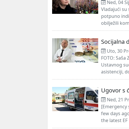
Ned, 04 Si
Vladajući su 
potpuno indi
obilježili ko
Socijalna 
Uto, 30 Pr
FOTO: Saša Z
Ustavnog su
asistenciji, 
Ugovor s 
Ned, 21 P
[Emergency s
few days ago
the latest EF