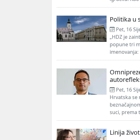
Politika u
Pet, 16 Si
„HDZ je zaint
popune tri m
imenovanja: 
Omniprezen
autoreflek
Pet, 16 Si
Hrvatska se 
beznačajnom,
suci, prema 
Linija život