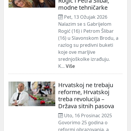
Rogić i Petra Šlibar,
modne tehničarke
Pet, 13 Ožujak 2026
Nalazim se s Gabrijelom
Rogić (16) i Petrom Šlibar
(16) u Slavonskom Brodu, a
razlog su predivni buketi
koje ove marljive
srednjoškolke izrađuju.
K...
Više
Hrvatskoj ne trebaju
reforme, Hrvatskoj
treba revolucija –
Država sitnih pasova
Uto, 16 Prosinac 2025
Govorimo 25 godina o
reformi obrazovanja, a