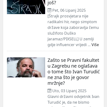
još?
Pet, 06 Lipanj 2025
[Štrajk prosvjetara nije
radikalni hir, nego simptom
države koja zaboravlja čemu
služifoto Duško
Jaramaz/PIXSELL] U zemlji
gdje influencer vrijedi ...
Više
Zašto se Pravni fakultet
u Zagrebu ne oglašava
o tome što Ivan Turudić
ne zna što je govor
mržnje?
Uto, 03 Lipanj 2025
Glavni državni odvjetnik Ivan
Turudić je, da ne bismo