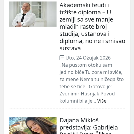
Akademski feudi i
tržište diploma – U
zemlji sa sve manje
mladih raste broj
studija, ustanova i
diploma, no ne i smisao
sustava
Uto, 24 Ožujak 2026
„Na pustom otoku sam
jedino biće Tu zora mi sviće,
za mene Nema tu ničega što
tebe se tiče Gotovo je“
Zvonimir Husnjak Povod
kolumni bila je...
Više
Dajana Mikloš
predstavlja: Gabrijela