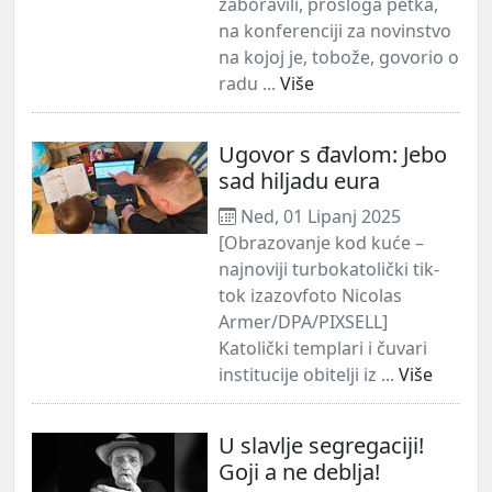
zaboravili, prošloga petka,
na konferenciji za novinstvo
na kojoj je, tobože, govorio o
radu ...
Više
Ugovor s đavlom: Jebo
sad hiljadu eura
Ned, 01 Lipanj 2025
[Obrazovanje kod kuće –
najnoviji turbokatolički tik-
tok izazovfoto Nicolas
Armer/DPA/PIXSELL]
Katolički templari i čuvari
institucije obitelji iz ...
Više
U slavlje segregaciji!
Goji a ne deblja!