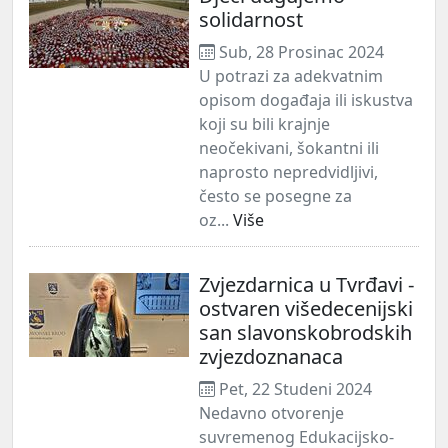
solidarnost
Sub, 28 Prosinac 2024
U potrazi za adekvatnim
opisom događaja ili iskustva
koji su bili krajnje
neočekivani, šokantni ili
naprosto nepredvidljivi,
često se posegne za
oz...
Više
Zvjezdarnica u Tvrđavi -
ostvaren višedecenijski
san slavonskobrodskih
zvjezdoznanaca
Pet, 22 Studeni 2024
Nedavno otvorenje
suvremenog Edukacijsko-