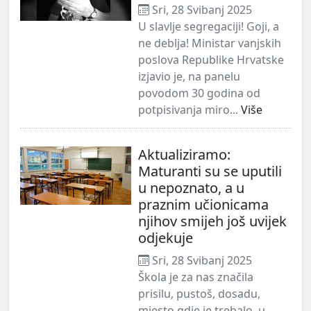
Sri, 28 Svibanj 2025
U slavlje segregaciji! Goji, a
ne deblja! Ministar vanjskih
poslova Republike Hrvatske
izjavio je, na panelu
povodom 30 godina od
potpisivanja miro...
Više
Aktualiziramo:
Maturanti su se uputili
u nepoznato, a u
praznim učionicama
njihov smijeh još uvijek
odjekuje
Sri, 28 Svibanj 2025
Škola je za nas značila
prisilu, pustoš, dosadu,
mjesto gdje je trebalo, u