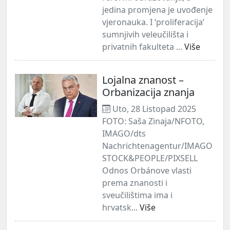
jedina promjena je uvođenje
vjeronauka. I ‘proliferacija’
sumnjivih veleučilišta i
privatnih fakulteta ...
Više
Lojalna znanost –
Orbanizacija znanja
Uto, 28 Listopad 2025
FOTO: Saša Zinaja/NFOTO,
IMAGO/dts
Nachrichtenagentur/IMAGO
STOCK&PEOPLE/PIXSELL
Odnos Orbánove vlasti
prema znanosti i
sveučilištima ima i
hrvatsk...
Više