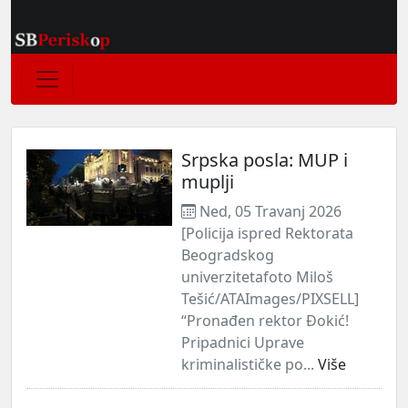
Srpska posla: MUP i
muplji
Ned, 05 Travanj 2026
[Policija ispred Rektorata
Beogradskog
univerzitetafoto Miloš
Tešić/ATAImages/PIXSELL]
“Pronađen rektor Đokić!
Pripadnici Uprave
kriminalističke po...
Više