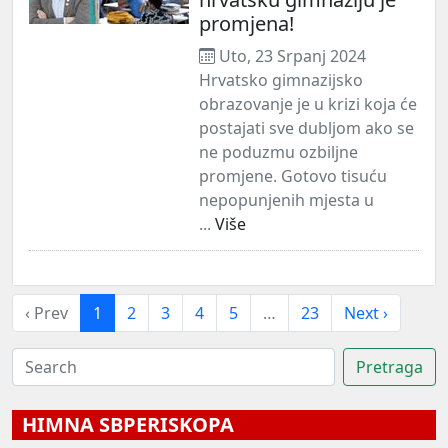
promjena!
Uto, 23 Srpanj 2024
Hrvatsko gimnazijsko
obrazovanje je u krizi koja će
postajati sve dubljom ako se
ne poduzmu ozbiljne
promjene. Gotovo tisuću
nepopunjenih mjesta u
...
Više
‹ Prev
1
2
3
4
5
…
23
Next ›
HIMNA SBPERISKOPA