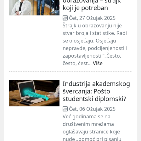
obrazovanja – štrajk
koji je potreban
Čet, 27 Ožujak 2025
Štrajk u obrazovanju nije
stvar broja i statistike. Radi
se o osjećaju. Osjećaju
nepravde, podcijenjenosti i
zapostavljenosti “„Često,
često, čest...
Više
Industrija akademskog
švercanja: Pošto
studentski diplomski?
Čet, 06 Ožujak 2025
Već godinama se na
društvenim mrežama
oglašavaju stranice koje
nude „pomoć pri pisanju