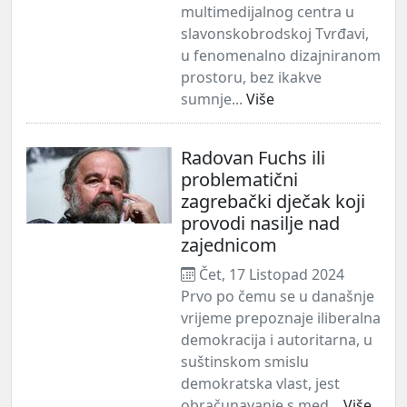
multimedijalnog centra u
slavonskobrodskoj Tvrđavi,
u fenomenalno dizajniranom
prostoru, bez ikakve
sumnje...
Više
Radovan Fuchs ili
problematični
zagrebački dječak koji
provodi nasilje nad
zajednicom
Čet, 17 Listopad 2024
Prvo po čemu se u današnje
vrijeme prepoznaje iliberalna
demokracija i autoritarna, u
suštinskom smislu
demokratska vlast, jest
obračunavanje s med...
Više