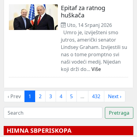
Epitaf za ratnog
huškača
Uto, 14 Srpanj 2026
Umro je, izviješteni smo
jutros, američki senator
Lindsey Graham. Izvijestili su
nas o tome promptno svi
naši vodeći medij. Nijedan
koji drži do...
Više
‹ Prev
1
2
3
4
5
…
432
Next ›
HIMNA SBPERISKOPA