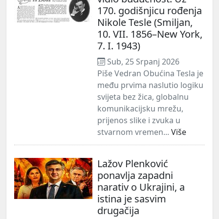
170. godišnjicu rođenja
Nikole Tesle (Smiljan,
10. VII. 1856–New York,
7. I. 1943)
Sub, 25 Srpanj 2026
Piše Vedran Obućina Tesla je
među prvima naslutio logiku
svijeta bez žica, globalnu
komunikacijsku mrežu,
prijenos slike i zvuka u
stvarnom vremen...
Više
Lažov Plenković
ponavlja zapadni
narativ o Ukrajini, a
istina je sasvim
drugačija