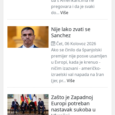
da s Amerikancima ne
pregovara i da je svaki
do...
Više
Nije lako zvati se
Sanchez
Čet, 06 Kolovoz 2026
Ako se činilo da španjolski
premijer nije posve usamljen
u Evropi, kada je krenuo -
ničim izazvani - američko-
izraelski val napada na Iran
(jer, pr...
Više
Zašto je Zapadnoj
Europi potreban
nastavak sukoba u