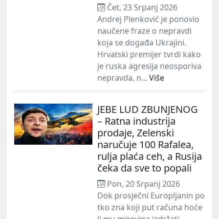
Čet, 23 Srpanj 2026
Andrej Plenković je ponovio
naučene fraze o nepravdi
koja se događa Ukrajini.
Hrvatski premijer tvrdi kako
je ruska agresija neosporiva
nepravda, n...
Više
JEBE LUD ZBUNJENOG
– Ratna industrija
prodaje, Zelenski
naručuje 100 Rafalea,
rulja plaća ceh, a Rusija
čeka da sve to popali
Pon, 20 Srpanj 2026
Dok prosječni Europljanin po
tko zna koji put računa hoće
li mu mirovina izdržati