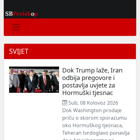
SVIJET
Dok Trump laže, Iran
odbija pregovore i
postavlja uvjete za
Hormuški tjesnac
Sub, 08 Kolovoz 2026
Dok Washington prodaje
priču o skorom sporazumu
oko Hormuškog tjesnaca,
Teheran tvrdoglavo ponavlja