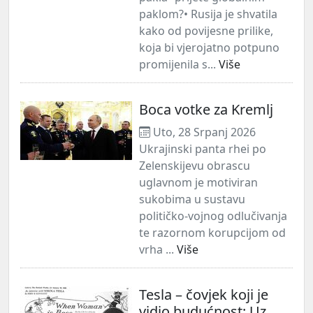
paklom?• Rusija je shvatila
kako od povijesne prilike,
koja bi vjerojatno potpuno
promijenila s...
Više
Boca votke za Kremlj
Uto, 28 Srpanj 2026
Ukrajinski panta rhei po
Zelenskijevu obrascu
uglavnom je motiviran
sukobima u sustavu
političko-vojnog odlučivanja
te razornom korupcijom od
vrha ...
Više
Tesla – čovjek koji je
vidio budućnost: Uz