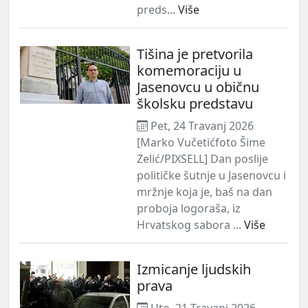
preds...
Više
Tišina je pretvorila
komemoraciju u
Jasenovcu u običnu
školsku predstavu
Pet, 24 Travanj 2026
[Marko Vučetićfoto Šime
Zelić/PIXSELL] Dan poslije
političke šutnje u Jasenovcu i
mržnje koja je, baš na dan
proboja logoraša, iz
Hrvatskog sabora ...
Više
Izmicanje ljudskih
prava
Uto, 21 Travanj 2026