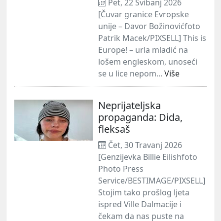
Pet, 22 Svibanj 2026
[Čuvar granice Evropske
unije – Davor Božinovićfoto
Patrik Macek/PIXSELL] This is
Europe! – urla mladić na
lošem engleskom, unoseći
se u lice nepom...
Više
Neprijateljska
propaganda: Dida,
fleksaš
Čet, 30 Travanj 2026
[Genzijevka Billie Eilishfoto
Photo Press
Service/BESTIMAGE/PIXSELL]
Stojim tako prošlog ljeta
ispred Ville Dalmacije i
čekam da nas puste na