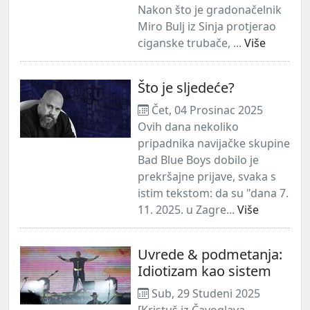
Nakon što je gradonačelnik
Miro Bulj iz Sinja protjerao
ciganske trubače, ...
Više
Što je sljedeće?
Čet, 04 Prosinac 2025
Ovih dana nekoliko
pripadnika navijačke skupine
Bad Blue Boys dobilo je
prekršajne prijave, svaka s
istim tekstom: da su "dana 7.
11. 2025. u Zagre...
Više
Uvrede & podmetanja:
Idiotizam kao sistem
Sub, 29 Studeni 2025
[Kristuš iz Čavoglava –