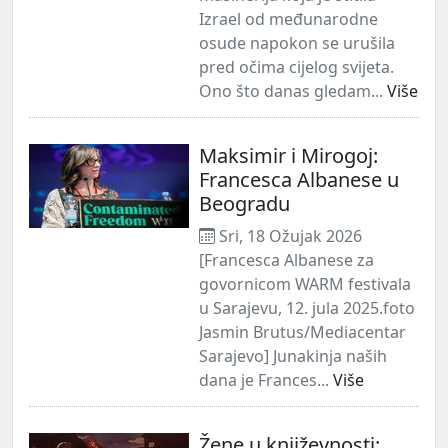
Izrael od međunarodne
osude napokon se urušila
pred očima cijelog svijeta.
Ono što danas gledam...
Više
Maksimir i Mirogoj:
Francesca Albanese u
Beogradu
Sri, 18 Ožujak 2026
[Francesca Albanese za
govornicom WARM festivala
u Sarajevu, 12. jula 2025.foto
Jasmin Brutus/Mediacentar
Sarajevo] Junakinja naših
dana je Frances...
Više
Žene u književnosti: