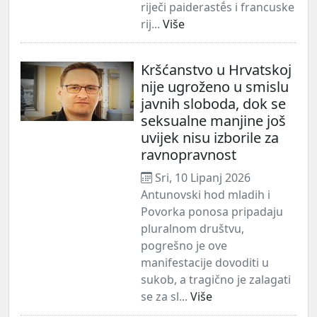
riječi paiderastḗs i francuske
rij...
Više
Kršćanstvo u Hrvatskoj
nije ugroženo u smislu
javnih sloboda, dok se
seksualne manjine još
uvijek nisu izborile za
ravnopravnost
Sri, 10 Lipanj 2026
Antunovski hod mladih i
Povorka ponosa pripadaju
pluralnom društvu,
pogrešno je ove
manifestacije dovoditi u
sukob, a tragično je zalagati
se za sl...
Više