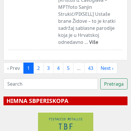
MPTfoto Sanjin
Strukić/PIXSELL] Ustaše
brane Židove – to je kratki
sadržaj sablasne parodije
koja je u Hrvatskoj
odnedavno ...
Više
‹ Prev
1
2
3
4
5
…
43
Next ›
HIMNA SBPERISKOPA