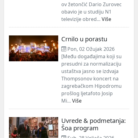
ov žetončić Dario Zurovec
obavio je u studiju N1
televizije obred...
Više
Crnilo u porastu
Pon, 02 Ožujak 2026
[Među događajima koji su
presudni za normalizaciju
ustaštva jasno se izdvaja
Thompsonov koncert na
zagrebačkom Hipodromu
prošlog ljetafoto Josip
Mi...
Više
Uvrede & podmetanja:
Šoa program
Sub, 28 Veljača 2026