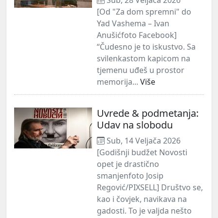
[Od "Za dom spremni" do
Yad Vashema – Ivan
Anušićfoto Facebook]
“Čudesno je to iskustvo. Sa
svilenkastom kapicom na
tjemenu uđeš u prostor
memorija...
Više
Uvrede & podmetanja:
Udav na slobodu
Sub, 14 Veljača 2026
[Godišnji budžet Novosti
opet je drastično
smanjenfoto Josip
Regović/PIXSELL] Društvo se,
kao i čovjek, navikava na
gadosti. To je valjda nešto