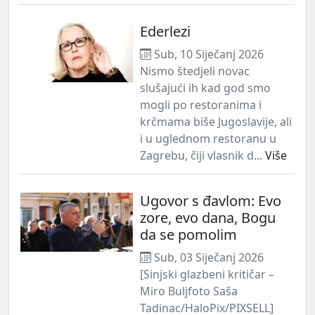
Ederlezi
Sub, 10 Siječanj 2026
Nismo štedjeli novac
slušajući ih kad god smo
mogli po restoranima i
krčmama biše Jugoslavije, ali
i u uglednom restoranu u
Zagrebu, čiji vlasnik d...
Više
Ugovor s đavlom: Evo
zore, evo dana, Bogu
da se pomolim
Sub, 03 Siječanj 2026
[Sinjski glazbeni kritičar –
Miro Buljfoto Saša
Tadinac/HaloPix/PIXSELL]