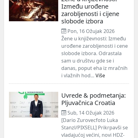
Između urođene
zarobljenosti i cijene
slobode izbora
Pon, 16 Ožujak 2026
Žene u književnosti: Između
urođene zarobljenosti i cene
slobode izbora. Odrastala
sam u društvu gde se i
danas, poput eha iz mračnih
i vlažnih hod...
Više
Uvrede & podmetanja:
Pljuvačnica Croatia
Sub, 14 Ožujak 2026
[Dario Zurovecfoto Luka
Stanzl/PIXSELL] Prikrpavši se
vladajućoj većini, novi HDZ-