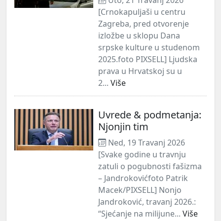
[Crnokapuljaši u centru
Zagreba, pred otvorenje
izložbe u sklopu Dana
srpske kulture u studenom
2025.foto PIXSELL] Ljudska
prava u Hrvatskoj su u
2...
Više
Uvrede & podmetanja:
Njonjin tim
Ned, 19 Travanj 2026
[Svake godine u travnju
zatuli o pogubnosti fašizma
– Jandrokovićfoto Patrik
Macek/PIXSELL] Nonjo
Jandroković, travanj 2026.:
“Sjećanje na milijune...
Više