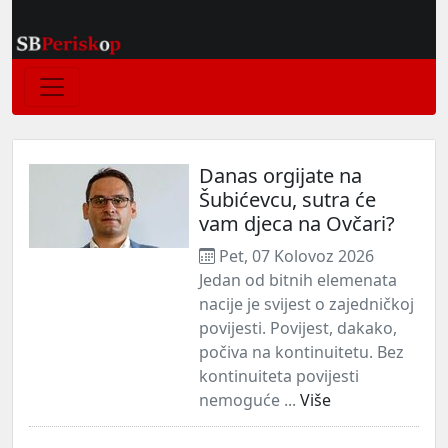
Danas orgijate na
Šubićevcu, sutra će
vam djeca na Ovčari?
Pet, 07 Kolovoz 2026
Jedan od bitnih elemenata
nacije je svijest o zajedničkoj
povijesti. Povijest, dakako,
počiva na kontinuitetu. Bez
kontinuiteta povijesti
nemoguće ...
Više