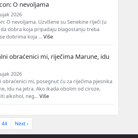
acon: O nevoljama
ujak 2026
on: O nevoljama. Uzvišene su Senekine riječi (u
 da dobra koja pripadaju blagostanju treba
a se dobrima koja ...
Više
lni obraćenici mi, riječima Marune, idu
ujak 2026
i obraćenici mi, posegnut ću za riječima pjesnika
e, idu na jetra. Ako ikada obolim od ciroze,
ti alkohol, neg...
Više
44
Next ›