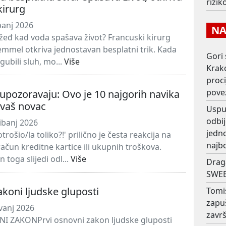
rizi
kirurg
panj 2026
NAJ
 žeđ kad voda spašava život? Francuski kirurg
emmel otkriva jednostavan besplatni trik. Kada
Gori 
zgubili sluh, mo...
Više
Krako
proc
pove
 upozoravaju: Ovo je 10 najgorih navika
 vaš novac
Usput
odbij
ibanj 2026
jedno
rošio/la toliko?!' prilično je česta reakcija na
najb
ačun kreditne kartice ili ukupnih troškova.
toga slijedi odl...
Više
Drag
SWEE
koni ljudske gluposti
Tomi
zapu
avanj 2026
završ
I ZAKONPrvi osnovni zakon ljudske gluposti