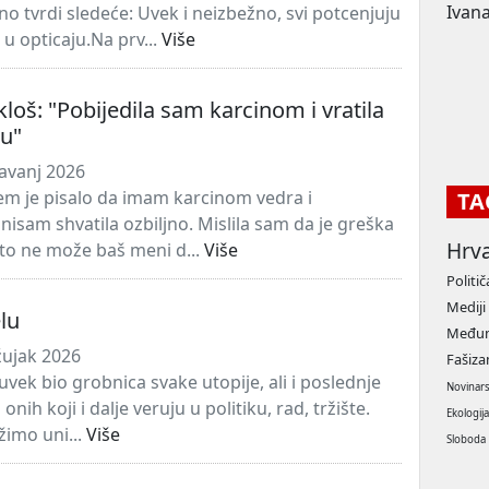
Ivana
o tvrdi sledeće: Uvek i neizbežno, svi potcenjuju
u opticaju.Na prv...
Više
loš: "Pobijedila sam karcinom i vratila
nu"
avanj 2026
em je pisalo da imam karcinom vedra i
TA
nisam shvatila ozbiljno. Mislila sam da je greška
Hrv
što ne može baš meni d...
Više
Politič
Mediji
elu
Međun
žujak 2026
Fašiz
uvek bio grobnica svake utopije, ali i poslednje
Novinar
onih koji i dalje veruju u politiku, rad, tržište.
Ekologij
žimo uni...
Više
Sloboda