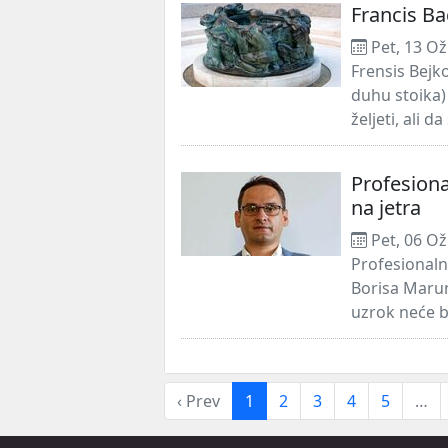
Francis B
Pet, 13 Ož
Frensis Bejk
duhu stoika)
željeti, ali d
Profesiona
na jetra
Pet, 06 Ož
Profesionaln
Borisa Marun
uzrok neće bi
‹ Prev
1
2
3
4
5
…