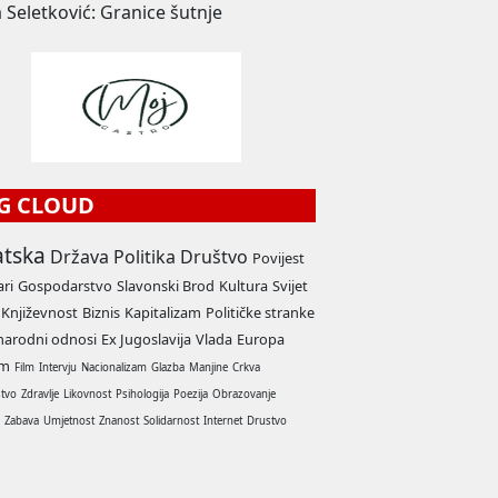
 Seletković: Granice šutnje
G CLOUD
atska
Država
Politika
Društvo
Povijest
ari
Gospodarstvo
Slavonski Brod
Kultura
Svijet
Književnost
Biznis
Kapitalizam
Političke stranke
arodni odnosi
Ex Jugoslavija
Vlada
Europa
am
Film
Intervju
Nacionalizam
Glazba
Manjine
Crkva
stvo
Zdravlje
Likovnost
Psihologija
Poezija
Obrazovanje
a
Zabava
Umjetnost
Znanost
Solidarnost
Internet
Drustvo