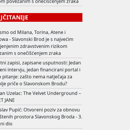
kom povezanim s onečišćenjem zraka
ČITANIJE
smo od Milana, Torina, Atene i
wa - Slavonski Brod je s najvećim
ijenjenim zdravstvenim rizikom
zanim s onečišćenjem zraka
ni zapisi, zapisane usputnosti: Jedan
eni intervju, jedan financirani portal i
 pitanje: zašto nema natječaja za
olje priče o Slavonskom Brodu?
an Uzelac: The Velvet Underground –
T JANE
slav Pupić: Otvoreni poziv za obnovu
štenih prostora Slavonskog Broda - 3.
ni dio