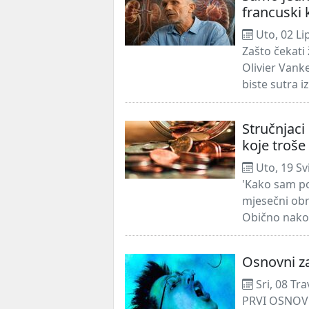
francuski 
Uto, 02 Li
Zašto čekati
Olivier Vank
biste sutra i
Stručnjaci
koje troše
Uto, 19 Sv
'Kako sam pot
mjesečni obr
Obično nakon 
Osnovni za
Sri, 08 Tr
PRVI OSNOVN