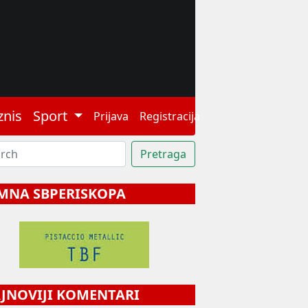
znis
Sport
Prijava
Registracija
MNA SBPERISKOPA
NOVIJI KOMENTARI