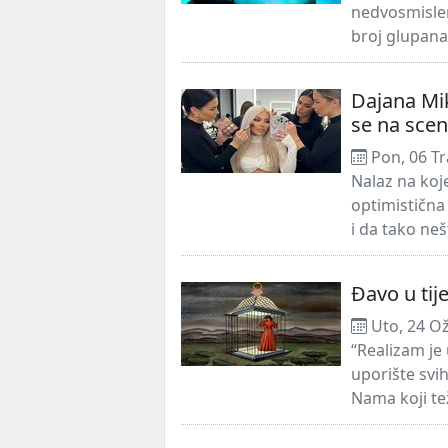
nedvosmislen
broj glupana 
Dajana Mik
se na sce
Pon, 06 Tr
Nalaz na koj
optimistična 
i da tako ne
Đavo u tij
Uto, 24 O
“Realizam je 
uporište svih 
Nama koji te