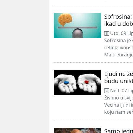
Sofrosina:
ikad u dob
Uto, 09 Li
Sofrosina je
refleksivnos
Maltretiranje
Ljudi ne že
budu uniš
Ned, 07 Li
Živimo u svij
Većina ljudi 
koju nam serv
Samo jedna