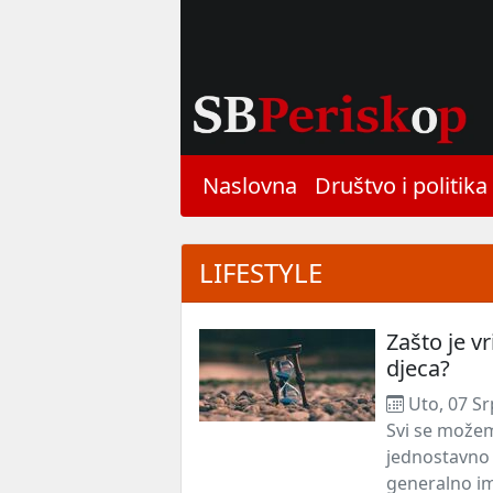
Naslovna
Društvo i politika
LIFESTYLE
Zašto je v
djeca?
Uto, 07 Sr
Svi se možem
jednostavno n
generalno ima