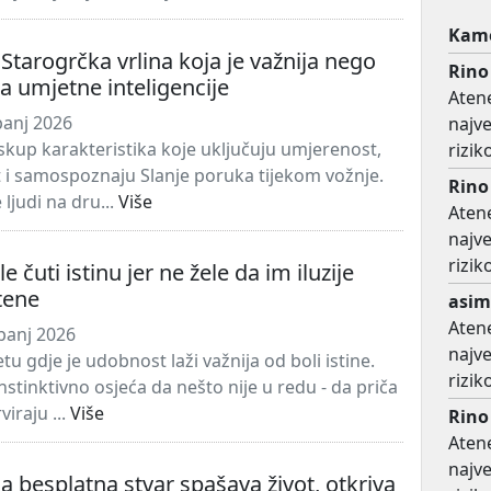
Kame
 Starogrčka vrlina koja je važnija nego
Rino
a umjetne inteligencije
Atene
panj 2026
najv
 skup karakteristika koje uključuju umjerenost,
rizi
t i samospoznaju Slanje poruka tijekom vožnje.
Rino
 ljudi na dru...
Više
Atene
najv
rizi
le čuti istinu jer ne žele da im iluzije
tene
asim
Atene
panj 2026
najv
etu gdje je udobnost laži važnija od boli istine.
rizi
instinktivno osjeća da nešto nije u redu - da priča
iraju ...
Više
Rino
Atene
najv
 besplatna stvar spašava život, otkriva