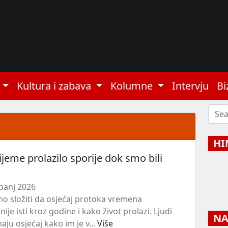
Kultura i zabava
Kolumne
Intervju
Bi
HI
rijeme prolazilo sporije dok smo bili
panj 2026
o složiti da osjećaj protoka vremena
ije isti kroz godine i kako život prolazi. Ljudi
NAJ
ju osjećaj kako im je v...
Više