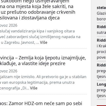
m sukobom nego usmjeravanjem
 na ona mjesta koja žele sakriti, na
stel
 uz prešutno odobravanje crkvenih
Glazi
silovana i zlostavljana djeca
boro
lovoz 2026
Ridd
lučaj vandaliziranja kipa i vanjskog oltara
sutra
već zaboravljeni slučaj izmišljenog napada na
Ridd
u Zagrebu. Javnost, ...
Više
i Kra
proc
vincija – Zemlja koja ljepotu iznajmljuje,
pove
klađuje, a vlastite ideje prezire
Ridd
preg
lovoz 2026
tjesn
alizam nije izmislio. Ali pretvorio ga je u stabilan
 van europska legitimacija, prema unutra
Lon
cenografija „Di...
Više
preg
tjesn
Raos: Zamor HDZ-om neće sam po sebi