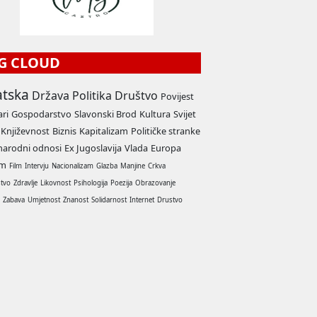
G CLOUD
atska
Država
Politika
Društvo
Povijest
ari
Gospodarstvo
Slavonski Brod
Kultura
Svijet
Književnost
Biznis
Kapitalizam
Političke stranke
arodni odnosi
Ex Jugoslavija
Vlada
Europa
am
Film
Intervju
Nacionalizam
Glazba
Manjine
Crkva
stvo
Zdravlje
Likovnost
Psihologija
Poezija
Obrazovanje
a
Zabava
Umjetnost
Znanost
Solidarnost
Internet
Drustvo