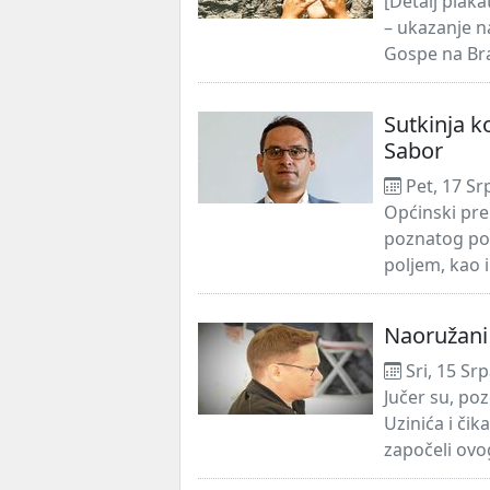
[Detalj plak
– ukazanje n
Gospe na Brač
Sutkinja k
Sabor
Pet, 17 Sr
Općinski pre
poznatog po 
poljem, kao 
Naoružani 
Sri, 15 Sr
Jučer su, po
Uzinića i či
započeli ovo