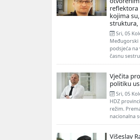
otvoreni
reflektora
kojima su,
struktura, 
Sri, 05 Ko
Međugorski s
podsjeća na 
časnu sestru 
Vječita pro
politiku us
Sri, 05 Ko
HDZ provincij
režim. Prema
nacionalna s
Višeslav 