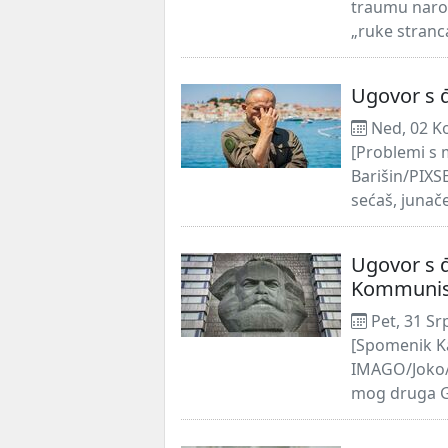
traumu narod
„ruke stranca
Ugovor s đ
Ned, 02 K
[Problemi s 
Barišin/PIXSE
sećaš, junače
Ugovor s 
Kommuni
Pet, 31 Sr
[Spomenik K
IMAGO/Joko/
mog druga G