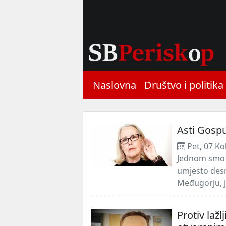
Naslovna
Društvo i politika
Asti Gosp
Pet, 07 Ko
Jednom smo na
umjesto desno
Međugorju, 
Protiv lažl