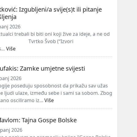
ković: Izgubljeni/a svije(s)t ili pitanje
ljenja
panj 2026
tualci trebali bi biti oni koji žive za ideje, a ne od
Tvrtko Švob (“Izvori
...
Više
ufakis: Zamke umjetne svijesti
panj 2026
gije poseduju sposobnost da prikažu sav užas
e ljudi ulaze, između sebe i sami sa sobom. Zbog
ano osciliramo iz...
Više
đavlom: Tajna Gospe Bolske
rpanj 2026