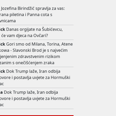
a
Jozefina Birindžić spravlja za vas:
rana piletina i Panna cota s
vnicama
ick
Danas orgijate na Šubićevcu,
 će vam djeca na Ovčari?
ick
Gori smo od Milana, Torina, Atene
kowa - Slavonski Brod je s najvećim
ijenjenim zdravstvenim rizikom
zanim s onečišćenjem zraka
ick
Dok Trump laže, Iran odbija
ovore i postavlja uvjete za Hormuški
ac
ga
Dok Trump laže, Iran odbija
ovore i postavlja uvjete za Hormuški
ac