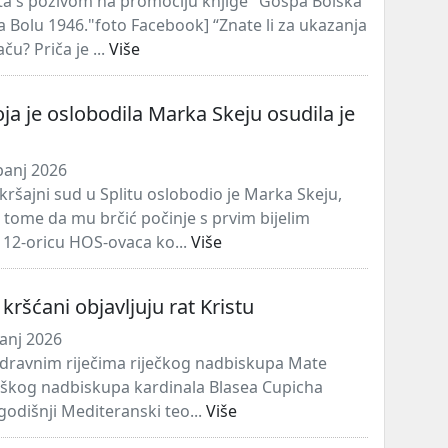
ata s pozivom na promociju knjige "Gospa Bolska
a Bolu 1946."foto Facebook] “Znate li za ukazanja
u? Priča je ...
Više
oja je oslobodila Marka Skeju osudila je
panj 2026
kršajni sud u Splitu oslobodio je Marka Skeju,
tome da mu brčić počinje s prvim bijelim
i 12-oricu HOS-ovaca ko...
Više
kršćani objavljuju rat Kristu
panj 2026
zdravnim riječima riječkog nadbiskupa Mate
kaškog nadbiskupa kardinala Blasea Cupicha
godišnji Mediteranski teo...
Više