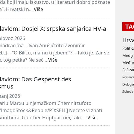
a koji imaju iskustvo, u literaturi dobro poznate
”. Hrvatski n...
Više
TA
avlom: Dosjei X: srpska sanjarica HV-a
olovoz 2026
Hrv
madracima – Ivan Anušićfoto Zvonimir
Politič
LL] – “O Biliću, mamu ti jebem!”? – Tako je. Zar se
Mediji
, tog petka? Ne seć...
Više
Međun
Fašiz
đavlom: Das Gespenst des
Novinar
smus
Ekologij
Sloboda
panj 2026
arlu Marxu u njemačkom Chemnitzufoto
ImagoStock&People/PIXSELL] Nećete vi znati
ünthera. Günther Hopfgartner, tako...
Više