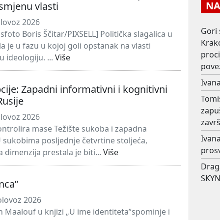
NAJ
 smjenu vlasti
lovoz 2026
Gori 
sfoto Boris Ščitar/PIXSELL] Politička slagalica u
Krako
a je u fazu u kojoj goli opstanak na vlasti
proc
u ideologiju. ...
Više
pove
Ivana
cije: Zapadni informativni i kognitivni
Tomi
Rusije
zapu
lovoz 2026
završ
ontrolira mase Težište sukoba i zapadna
Ivana
sukobima posljednje četvrtine stoljeća,
prosv
 dimenzija prestala je biti...
Više
Drag
SKYN
nca”
olovoz 2026
 Maalouf u knjizi „U ime identiteta”spominje i