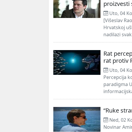
proizvesti
Uto, 04 Ko
[Višeslav Rao
Hrvatskoj ušl
nadilazi svak
Rat percep
rat protiv 
Uto, 04 Ko
Percepcija k
paradigma U 
informacijska
“Ruke stra
Ned, 02 K
Novinar Amin