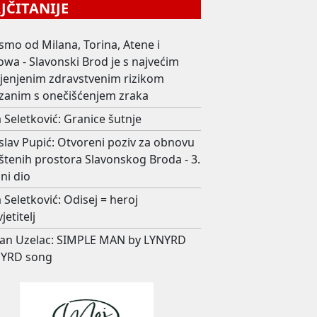
ČITANIJE
smo od Milana, Torina, Atene i
wa - Slavonski Brod je s najvećim
ijenjenim zdravstvenim rizikom
zanim s onečišćenjem zraka
 Seletković: Granice šutnje
slav Pupić: Otvoreni poziv za obnovu
štenih prostora Slavonskog Broda - 3.
ni dio
 Seletković: Odisej = heroj
jetitelj
an Uzelac: SIMPLE MAN by LYNYRD
YRD song