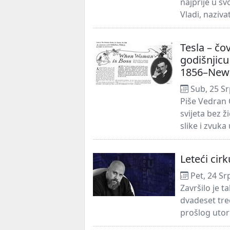
najprije u sv
Vladi, naziva
Tesla – čo
godišnjicu 
1856–New Y
Sub, 25 Sr
Piše Vedran 
svijeta bez 
slike i zvuk
Leteći cir
Pet, 24 Sr
Završilo je 
dvadeset tre
prošlog utor