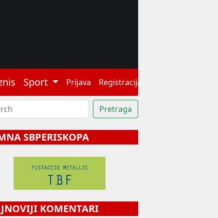
znis
Sport
Prijava
Registracija
MNA SBPERISKOPA
NOVIJI KOMENTARI