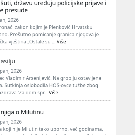
šuti, državu uređuju policijske prijave i
ne presude
panj 2026
ronaći zakon kojim je Plenković Hrvatsku
sno. Prešutno pomicanje granica njegova je
ička vještina „Ostale su ...
Više
asilju
panj 2026
ac Vladimir Arsenijević. Na groblju ostavljena
va. Sutkinja oslobodila HOS-ovce tužbe zbog
ozdrava 'Za dom spr...
Više
njiga o Milutinu
panj 2026
a koji nije Milutin tako uporno, već godinama,