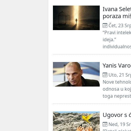
Ivana Selet
poraza miš
Čet, 23 Sr
“Pravi intelek
ideja.” 
individualnos
Yanis Varo
Uto, 21 Sr
Nove tehnolo
odnosa u koj
toga neprest
Ugovor s 
Ned, 19 S