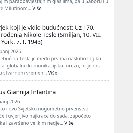
ojim paraobavještajnim glasilima, pa u Saboru i u
te Milutinom...
Više
vjek koji je vidio budućnost: Uz 170.
rođenja Nikole Tesle (Smiljan, 10. VII.
ork, 7. I. 1943)
panj 2026
Obućina Tesla je među prvima naslutio logiku
žica, globalnu komunikacijsku mrežu, prijenos
a u stvarnom vremen...
Više
kus Giannija Infantina
panj 2026
tako i ovo Svjetsko nogometno prvenstvo,
će i uvjerljivo najkraće do sada, započeto
ka i završeno velikim nedje...
Više