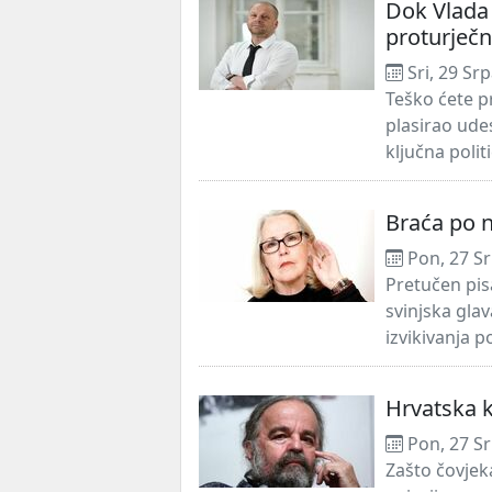
Dok Vlada 
proturječ
Sri, 29 Sr
Teško ćete p
plasirao ude
ključna polit
Braća po n
Pon, 27 Sr
Pretučen pis
svinjska gla
izvikivanja p
Hrvatska k
Pon, 27 Sr
Zašto čovjek