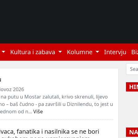
Kultura i zabava
Kolumne
Intervju
Bi
u
HI
lovoz 2026
 putu u Mostar zalutali, krivo skrenuli, lijevo
 – baš čudno - pa završili u Diznilendu, to jest u
jednom od n...
Više
jivaca, fanatika i nasilnika se ne bori
NAJ