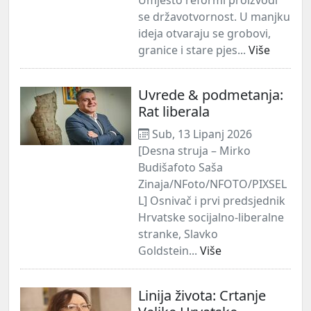
se državotvornost. U manjku
ideja otvaraju se grobovi,
granice i stare pjes...
Više
Uvrede & podmetanja:
Rat liberala
Sub, 13 Lipanj 2026
[Desna struja – Mirko
Budišafoto Saša
Zinaja/NFoto/NFOTO/PIXSEL
L] Osnivač i prvi predsjednik
Hrvatske socijalno-liberalne
stranke, Slavko
Goldstein...
Više
Linija života: Crtanje