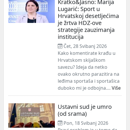
Kratko&Jasno: Marija
Lugarić: Sport u
Hrvatskoj desetljećima
je žrtva HDZ-ove
strategije zauzimanja
institucija
Čet, 28 Svibanj 2026
Kako komentirate krađu u
Hrvatskom skijaškom
savezu? Ideja da netko
ovako okrutno parazitira na
leđima sportaša i sportašica
duboko mi je odbojna....
Više
Ustavni sud je umro
(od srama)
Pon, 18 Svibanj 2026
Pravi problem je u tome da