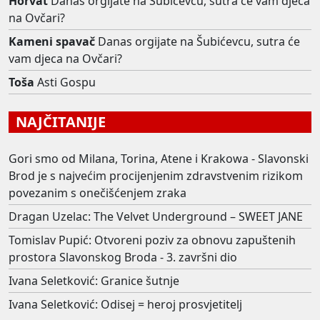
Horvat
Danas orgijate na Šubićevcu, sutra će vam djeca
na Ovčari?
Kameni spavač
Danas orgijate na Šubićevcu, sutra će
vam djeca na Ovčari?
Toša
Asti Gospu
NAJČITANIJE
Gori smo od Milana, Torina, Atene i Krakowa - Slavonski
Brod je s najvećim procijenjenim zdravstvenim rizikom
povezanim s onečišćenjem zraka
Dragan Uzelac: The Velvet Underground – SWEET JANE
Tomislav Pupić: Otvoreni poziv za obnovu zapuštenih
prostora Slavonskog Broda - 3. završni dio
Ivana Seletković: Granice šutnje
Ivana Seletković: Odisej = heroj prosvjetitelj