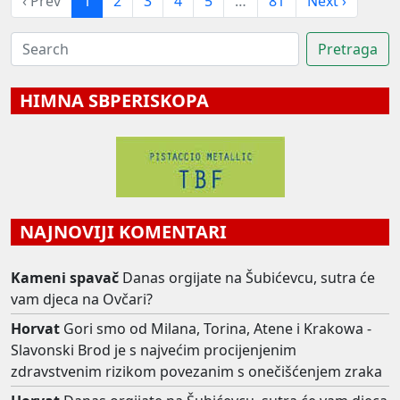
‹ Prev
1
2
3
4
5
…
81
Next ›
HIMNA SBPERISKOPA
NAJNOVIJI KOMENTARI
Kameni spavač
Danas orgijate na Šubićevcu, sutra će
vam djeca na Ovčari?
Horvat
Gori smo od Milana, Torina, Atene i Krakowa -
Slavonski Brod je s najvećim procijenjenim
zdravstvenim rizikom povezanim s onečišćenjem zraka