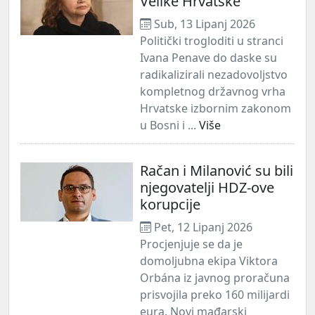
Velike Hrvatske
Sub, 13 Lipanj 2026
Politički trogloditi u stranci
Ivana Penave do daske su
radikalizirali nezadovoljstvo
kompletnog državnog vrha
Hrvatske izbornim zakonom
u Bosni i ...
Više
Račan i Milanović su bili
njegovatelji HDZ-ove
korupcije
Pet, 12 Lipanj 2026
Procjenjuje se da je
domoljubna ekipa Viktora
Orbána iz javnog proračuna
prisvojila preko 160 milijardi
eura. Novi mađarski