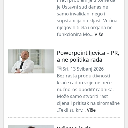
je Ustavni sud danas ne
samo invalidan, nego i
supstancijalno kljast. Većina
njegovih tijela i organa ne
funkcionira Mo...
Više
Powerpoint ljevica – PR,
a ne politika rada
Sri, 13 Svibanj 2026
Bez rasta produktivnosti
kraće radno vrijeme neće
nužno ‘osloboditi’ radnika.
Može samo stvoriti rast
cijena i pritisak na siromašne
„Tekli su krv...
Više