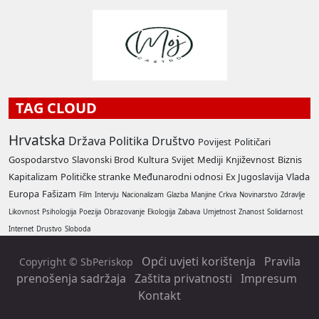
TAG CLOUD
Hrvatska
Država
Politika
Društvo
Povijest
Političari
Gospodarstvo
Slavonski Brod
Kultura
Svijet
Mediji
Književnost
Biznis
Kapitalizam
Političke stranke
Međunarodni odnosi
Ex Jugoslavija
Vlada
Europa
Fašizam
Film
Intervju
Nacionalizam
Glazba
Manjine
Crkva
Novinarstvo
Zdravlje
Likovnost
Psihologija
Poezija
Obrazovanje
Ekologija
Zabava
Umjetnost
Znanost
Solidarnost
Internet
Drustvo
Sloboda
Opći uvjeti korištenja
Pravila
Copyright © SbPeriskop
prenošenja sadržaja
Zaštita privatnosti
Impresum
Kontakt