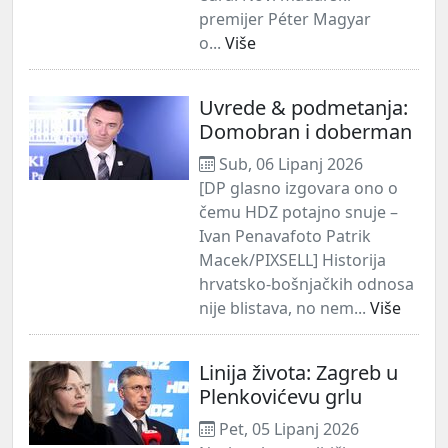
premijer Péter Magyar
o...
Više
Uvrede & podmetanja:
Domobran i doberman
Sub, 06 Lipanj 2026
[DP glasno izgovara ono o
čemu HDZ potajno snuje –
Ivan Penavafoto Patrik
Macek/PIXSELL] Historija
hrvatsko-bošnjačkih odnosa
nije blistava, no nem...
Više
Linija života: Zagreb u
Plenkovićevu grlu
Pet, 05 Lipanj 2026