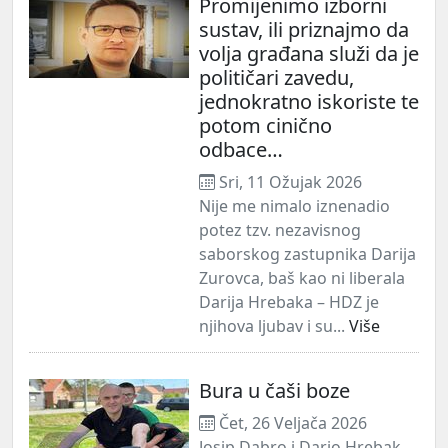
Promijenimo izborni
sustav, ili priznajmo da
volja građana služi da je
političari zavedu,
jednokratno iskoriste te
potom cinično
odbace…
Sri, 11 Ožujak 2026
Nije me nimalo iznenadio
potez tzv. nezavisnog
saborskog zastupnika Darija
Zurovca, baš kao ni liberala
Darija Hrebaka – HDZ je
njihova ljubav i su...
Više
Bura u čaši boze
Čet, 26 Veljača 2026
Josip Dabro i Dario Hrebak,