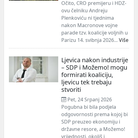
Očito, CRO premijeru i HDZ-
ovu čelniku Andreju
Plenkoviću ni tjednima
nakon Macronove vojne
parade tzv. koalicije voljnih u
Parizu 14. svibnja 2026...
Više
Ljevica nakon industrije
– SDP i Možemo! mogu
formirati koaliciju,
ljevicu tek trebaju
stvoriti
Pet, 24 Srpanj 2026
Pogubna bi bila podjela
odgovornosti prema kojoj bi
SDP preuzeo ekonomiju i
državne resore, a Možemo!
vrijednosti, okoliš i