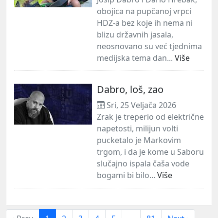
obojica na pupčanoj vrpci
HDZ-a bez koje ih nema ni
blizu državnih jasala,
neosnovano su već tjednima
medijska tema dan...
Više
Dabro, loš, zao
Sri, 25 Veljača 2026
Zrak je treperio od električne
napetosti, milijun volti
pucketalo je Markovim
trgom, i da je kome u Saboru
slučajno ispala čaša vode
bogami bi bilo...
Više