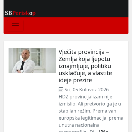
Vječita provincija –
Zemlja koja ljepotu
iznajmljuje, politiku
usklađuje, a vlastite
ideje prezire
Sri, 05 Kolovoz 2026
HDZ provincijalizam nije
izmislio. Ali pretvorio ga je u
stabilan režim. Prema van
europska legitimacija, prema
unutra nacionalna
scenografija „Di...
Više