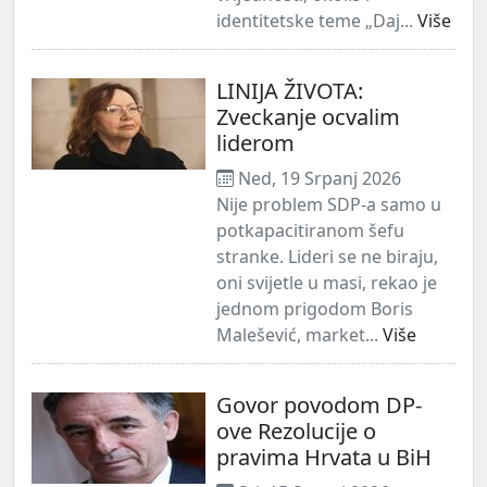
identitetske teme „Daj...
Više
LINIJA ŽIVOTA:
Zveckanje ocvalim
liderom
Ned, 19 Srpanj 2026
Nije problem SDP-a samo u
potkapacitiranom šefu
stranke. Lideri se ne biraju,
oni svijetle u masi, rekao je
jednom prigodom Boris
Malešević, market...
Više
Govor povodom DP-
ove Rezolucije o
pravima Hrvata u BiH