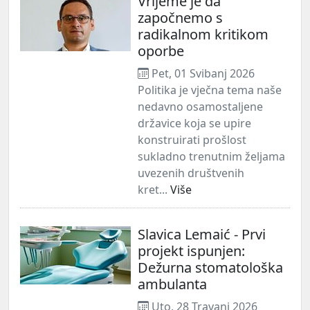
Vrijeme je da
započnemo s
radikalnom kritikom
oporbe
Pet, 01 Svibanj 2026
Politika je vječna tema naše
nedavno osamostaljene
državice koja se upire
konstruirati prošlost
sukladno trenutnim željama
uvezenih društvenih
kret...
Više
Slavica Lemaić - Prvi
projekt ispunjen:
Dežurna stomatološka
ambulanta
Uto, 28 Travanj 2026