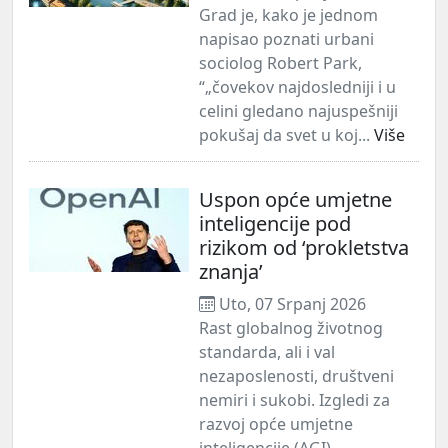
Grad je, kako je jednom
napisao poznati urbani
sociolog Robert Park,
“„čovekov najdosledniji i u
celini gledano najuspešniji
pokušaj da svet u koj...
Više
Uspon opće umjetne
inteligencije pod
rizikom od ‘prokletstva
znanja’
Uto, 07 Srpanj 2026
Rast globalnog životnog
standarda, ali i val
nezaposlenosti, društveni
nemiri i sukobi. Izgledi za
razvoj opće umjetne
inteligencije (AGI) –