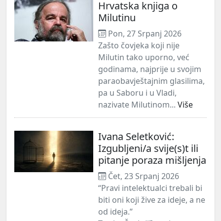
Hrvatska knjiga o
Milutinu
Pon, 27 Srpanj 2026
Zašto čovjeka koji nije
Milutin tako uporno, već
godinama, najprije u svojim
paraobavještajnim glasilima,
pa u Saboru i u Vladi,
nazivate Milutinom...
Više
Ivana Seletković:
Izgubljeni/a svije(s)t ili
pitanje poraza mišljenja
Čet, 23 Srpanj 2026
“Pravi intelektualci trebali bi
biti oni koji žive za ideje, a ne
od ideja.”