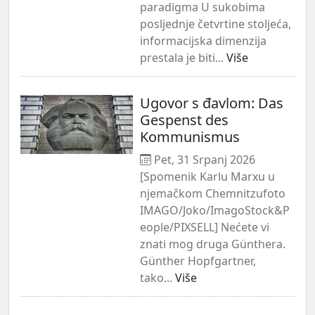
paradigma U sukobima
posljednje četvrtine stoljeća,
informacijska dimenzija
prestala je biti...
Više
Ugovor s đavlom: Das
Gespenst des
Kommunismus
Pet, 31 Srpanj 2026
[Spomenik Karlu Marxu u
njemačkom Chemnitzufoto
IMAGO/Joko/ImagoStock&P
eople/PIXSELL] Nećete vi
znati mog druga Günthera.
Günther Hopfgartner,
tako...
Više