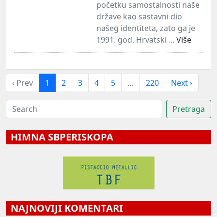
početku samostalnosti naše
države kao sastavni dio
našeg identiteta, zato ga je
1991. god. Hrvatski ...
Više
‹ Prev
1
2
3
4
5
…
220
Next ›
HIMNA SBPERISKOPA
NAJNOVIJI KOMENTARI