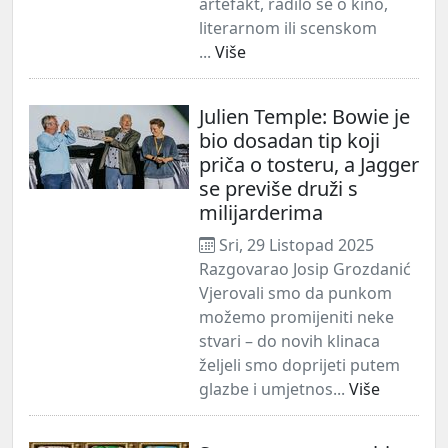
artefakt, radilo se o kino,
literarnom ili scenskom
...
Više
Julien Temple: Bowie je
bio dosadan tip koji
priča o tosteru, a Jagger
se previše druži s
milijarderima
Sri, 29 Listopad 2025
Razgovarao Josip Grozdanić
Vjerovali smo da punkom
možemo promijeniti neke
stvari – do novih klinaca
željeli smo doprijeti putem
glazbe i umjetnos...
Više