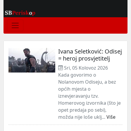
Ivana Seletković: Odisej
= heroj prosvjetitelj
Sri, 05 Kolovoz 2026
Kada govorimo o
Nolanovom Odiseju, a bez
općih mjesta o
iznevjeravanju tzv.
Homerovog izvornika (što je
opet predaja po sebi),
možda nije loše uklj...
Više