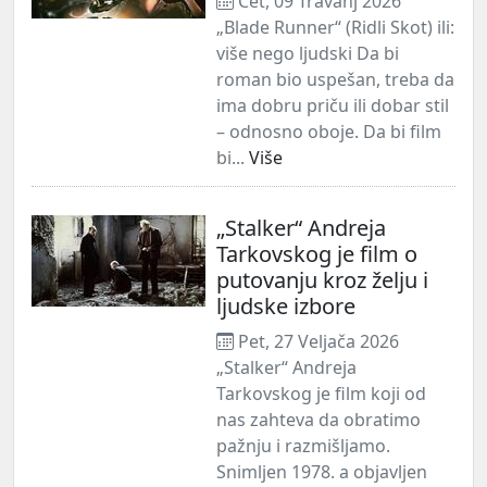
Čet, 09 Travanj 2026
„Blade Runner“ (Ridli Skot) ili:
više nego ljudski Da bi
roman bio uspešan, treba da
ima dobru priču ili dobar stil
– odnosno oboje. Da bi film
bi...
Više
„Stalker“ Andreja
Tarkovskog je film o
putovanju kroz želju i
ljudske izbore
Pet, 27 Veljača 2026
„Stalker“ Andreja
Tarkovskog je film koji od
nas zahteva da obratimo
pažnju i razmišljamo.
Snimljen 1978. a objavljen