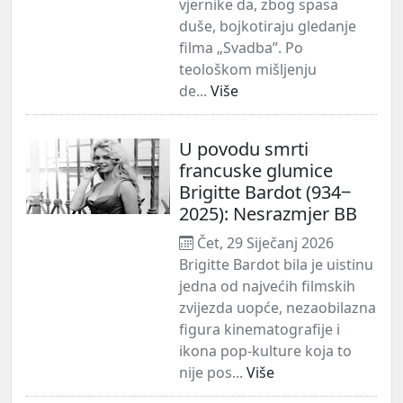
vjernike da, zbog spasa
duše, bojkotiraju gledanje
filma „Svadba”. Po
teološkom mišljenju
de...
Više
U povodu smrti
francuske glumice
Brigitte Bardot (934‒
2025): Nesrazmjer BB
Čet, 29 Siječanj 2026
Brigitte Bardot bila je uistinu
jedna od najvećih filmskih
zvijezda uopće, nezaobilazna
figura kinematografije i
ikona pop-kulture koja to
nije pos...
Više