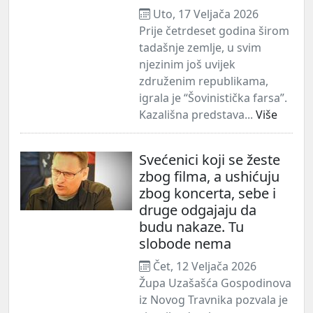
Uto, 17 Veljača 2026
Prije četrdeset godina širom
tadašnje zemlje, u svim
njezinim još uvijek
združenim republikama,
igrala je “Šovinistička farsa”.
Kazališna predstava...
Više
Svećenici koji se žeste
zbog filma, a ushićuju
zbog koncerta, sebe i
druge odgajaju da
budu nakaze. Tu
slobode nema
Čet, 12 Veljača 2026
Župa Uzašašća Gospodinova
iz Novog Travnika pozvala je