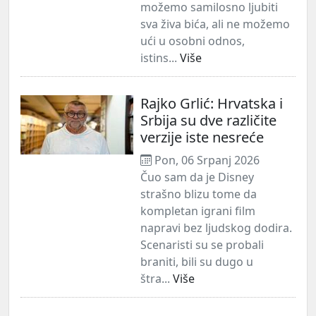
možemo samilosno ljubiti
sva živa bića, ali ne možemo
ući u osobni odnos,
istins...
Više
Rajko Grlić: Hrvatska i
Srbija su dve različite
verzije iste nesreće
Pon, 06 Srpanj 2026
Čuo sam da je Disney
strašno blizu tome da
kompletan igrani film
napravi bez ljudskog dodira.
Scenaristi su se probali
braniti, bili su dugo u
štra...
Više