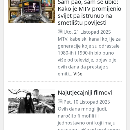
Sam pao, sam se ubio:
Kako je MTV promijenio
svijet pa istrunuo na
smetlištu povijesti
Uto, 21 Listopad 2025
MTV, kabelski kanal koji je za
generacije koje su odrastale
1980-ih i 1990-ih bio puno
više od televizije, objavio je
ovih dana da prestaje s
emiti...
Više
Najutjecajniji filmovi
Pet, 10 Listopad 2025
Ovih dana mnogi ljudi,
naročito filmofili ili
jednostavno oni koji imaju
posebno i više od prolaznog