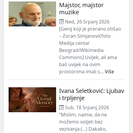
Majstor, majstor
muzike
Ned, 26 Srpanj 2026
[Genij koji je prerano otišao
– Zoran Simjanovićfoto
Medija centar
Beograd/Wikimedia
Commons] Uvijek, ali ama
baš uvijek na ovim
prostorima imali s...
Više
Ivana Seletković: Ljubav
i trpljenje
Sub, 18 Srpanj 2026
“Mislim, naime, da ne
možemo voljeti bez
vezivanja.(...) Dakako,