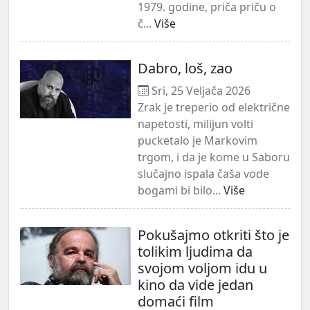
1979. godine, priča priču o
č...
Više
Dabro, loš, zao
Sri, 25 Veljača 2026
Zrak je treperio od električne
napetosti, milijun volti
pucketalo je Markovim
trgom, i da je kome u Saboru
slučajno ispala čaša vode
bogami bi bilo...
Više
Pokušajmo otkriti što je
tolikim ljudima da
svojom voljom idu u
kino da vide jedan
domaći film