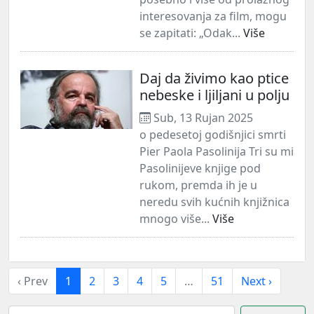
interesovanja za film, mogu
se zapitati: „Odak...
Više
Daj da živimo kao ptice
nebeske i ljiljani u polju
Sub, 13 Rujan 2025
o pedesetoj godišnjici smrti
Pier Paola Pasolinija Tri su mi
Pasolinijeve knjige pod
rukom, premda ih je u
neredu svih kućnih knjižnica
mnogo više...
Više
‹ Prev
1
2
3
4
5
…
51
Next ›