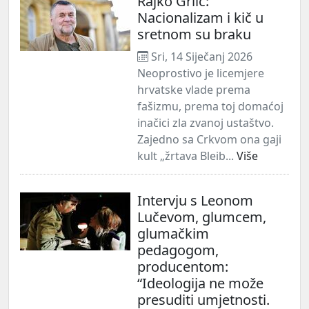
Rajko Grlić:
Nacionalizam i kič u
sretnom su braku
Sri, 14 Siječanj 2026
Neoprostivo je licemjere
hrvatske vlade prema
fašizmu, prema toj domaćoj
inačici zla zvanoj ustaštvo.
Zajedno sa Crkvom ona gaji
kult „žrtava Bleib...
Više
Intervju s Leonom
Lučevom, glumcem,
glumačkim
pedagogom,
producentom:
“Ideologija ne može
presuditi umjetnosti.