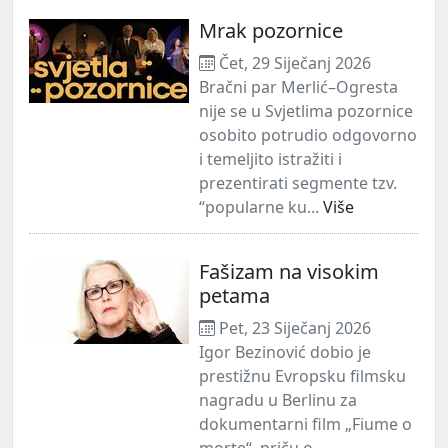
Mrak pozornice
Čet, 29 Siječanj 2026
Bračni par Merlić–Ogresta
nije se u Svjetlima pozornice
osobito potrudio odgovorno
i temeljito istražiti i
prezentirati segmente tzv.
“popularne ku...
Više
Fašizam na visokim
petama
Pet, 23 Siječanj 2026
Igor Bezinović dobio je
prestižnu Evropsku filmsku
nagradu u Berlinu za
dokumentarni film „Fiume o
morte“, priču o