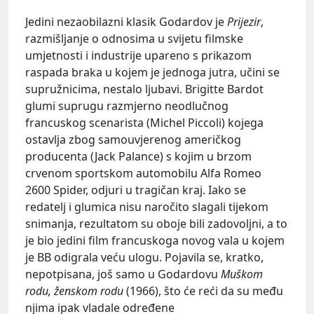
Jedini nezaobilazni klasik Godardov je
Prijezir
,
razmišljanje o odnosima u svijetu filmske
umjetnosti i industrije upareno s prikazom
raspada braka u kojem je jednoga jutra, učini se
supružnicima, nestalo ljubavi. Brigitte Bardot
glumi suprugu razmjerno neodlučnog
francuskog scenarista (Michel Piccoli) kojega
ostavlja zbog samouvjerenog američkog
producenta (Jack Palance) s kojim u brzom
crvenom sportskom automobilu Alfa Romeo
2600 Spider, odjuri u tragičan kraj. Iako se
redatelj i glumica nisu naročito slagali tijekom
snimanja, rezultatom su oboje bili zadovoljni, a to
je bio jedini film francuskoga novog vala u kojem
je BB odigrala veću ulogu. Pojavila se, kratko,
nepotpisana, još samo u Godardovu
Muškom
rodu, ženskom rodu
(1966), što će reći da su među
njima ipak vladale određene