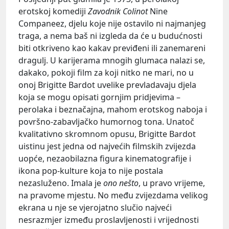
erotskoj komediji
Zavodnik Colinot
Nine
Companeez, djelu koje nije ostavilo ni najmanjeg
traga, a nema baš ni izgleda da će u budućnosti
biti otkriveno kao kakav previđeni ili zanemareni
dragulj. U karijerama mnogih glumaca nalazi se,
dakako, pokoji film za koji nitko ne mari, no u
onoj Brigitte Bardot uvelike prevladavaju djela
koja se mogu opisati gornjim pridjevima –
perolaka i beznačajna, mahom erotskog naboja i
površno-zabavljačko humornog tona. Unatoč
kvalitativno skromnom opusu, Brigitte Bardot
uistinu jest jedna od najvećih filmskih zvijezda
uopće, nezaobilazna figura kinematografije i
ikona pop-kulture koja to nije postala
nezasluženo. Imala je
ono nešto
, u pravo vrijeme,
na pravome mjestu. No među zvijezdama velikog
ekrana u nje se vjerojatno slučio najveći
nesrazmjer između proslavljenosti i vrijednosti