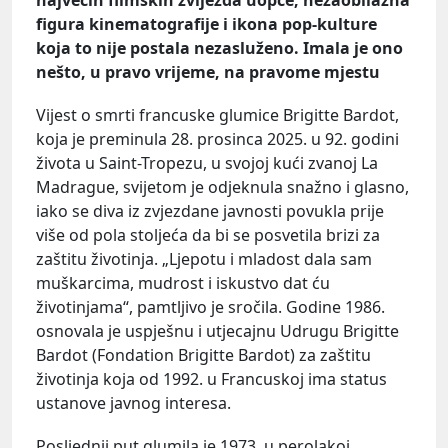
figura kinematografije i ikona pop-kulture
koja to nije postala nezasluženo. Imala je ono
nešto, u pravo vrijeme, na pravome mjestu
Vijest o smrti francuske glumice Brigitte Bardot,
koja je preminula 28. prosinca 2025. u 92. godini
života u Saint-Tropezu, u svojoj kući zvanoj La
Madrague, svijetom je odjeknula snažno i glasno,
iako se diva iz zvjezdane javnosti povukla prije
više od pola stoljeća da bi se posvetila brizi za
zaštitu životinja. „Ljepotu i mladost dala sam
muškarcima, mudrost i iskustvo dat ću
životinjama“, pamtljivo je sročila. Godine 1986.
osnovala je uspješnu i utjecajnu Udrugu Brigitte
Bardot (Fondation Brigitte Bardot) za zaštitu
životinja koja od 1992. u Francuskoj ima status
ustanove javnog interesa.
Posljednji put glumila je 1973, u perolakoj