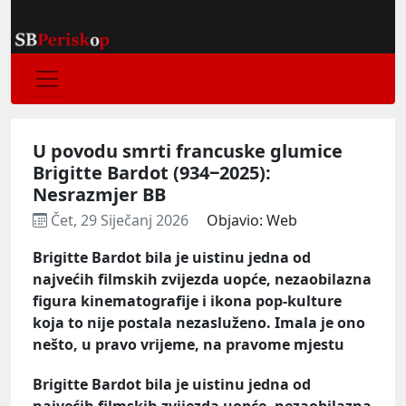
U povodu smrti francuske glumice
Brigitte Bardot (934‒2025):
Nesrazmjer BB
Čet, 29 Siječanj 2026
Objavio: Web
Brigitte Bardot bila je uistinu jedna od
najvećih filmskih zvijezda uopće, nezaobilazna
figura kinematografije i ikona pop-kulture
koja to nije postala nezasluženo. Imala je ono
nešto, u pravo vrijeme, na pravome mjestu
Brigitte Bardot bila je uistinu jedna od
najvećih filmskih zvijezda uopće, nezaobilazna