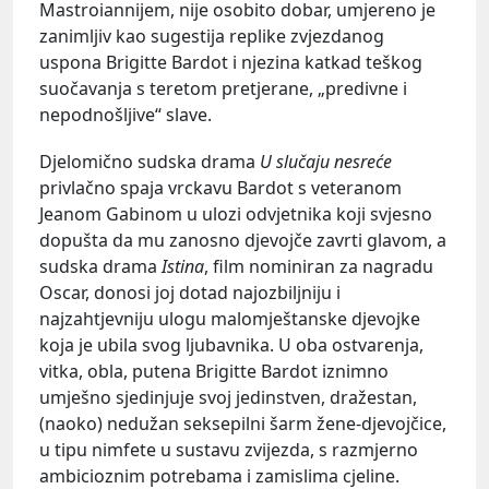
Mastroiannijem, nije osobito dobar, umjereno je
zanimljiv kao sugestija replike zvjezdanog
uspona Brigitte Bardot i njezina katkad teškog
suočavanja s teretom pretjerane, „predivne i
nepodnošljive“ slave.
Djelomično sudska drama
U slučaju nesreće
privlačno spaja vrckavu Bardot s veteranom
Jeanom Gabinom u ulozi odvjetnika koji svjesno
dopušta da mu zanosno djevojče zavrti glavom, a
sudska drama
Istina
, film nominiran za nagradu
Oscar,
donosi joj dotad najozbiljniju i
najzahtjevniju ulogu malomještanske djevojke
koja je ubila svog ljubavnika. U oba ostvarenja,
vitka, obla, putena Brigitte Bardot iznimno
umješno sjedinjuje svoj jedinstven, dražestan,
(naoko) nedužan seksepilni šarm žene-djevojčice,
u tipu nimfete
u sustavu zvijezda, s razmjerno
ambicioznim potrebama i zamislima cjeline.