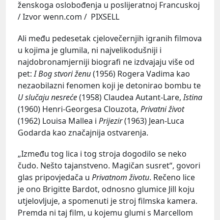
ženskoga oslobođenja u poslijeratnoj Francuskoj
/ Izvor wenn.com / PIXSELL
Ali među pedesetak cjelovečernjih igranih filmova
u kojima je glumila, ni najvelikodušniji i
najdobronamjerniji biografi ne izdvajaju više od
pet:
I Bog stvori ženu
(1956) Rogera Vadima kao
nezaobilazni fenomen koji je detonirao bombu te
U slučaju nesreće
(1958) Claudea Autant-Lare,
Istina
(1960) Henri-Georgesa Clouzota,
Privatni život
(1962) Louisa Mallea i
Prijezir
(1963) Jean-Luca
Godarda kao značajnija ostvarenja.
„Između tog lica i tog stroja dogodilo se neko
čudo. Nešto tajanstveno. Magičan susret“, govori
glas pripovjedača u
Privatnom životu
. Rečeno lice
je ono Brigitte Bardot, odnosno glumice Jill koju
utjelovljuje, a spomenuti je stroj filmska kamera.
Premda ni taj film, u kojemu glumi s Marcellom