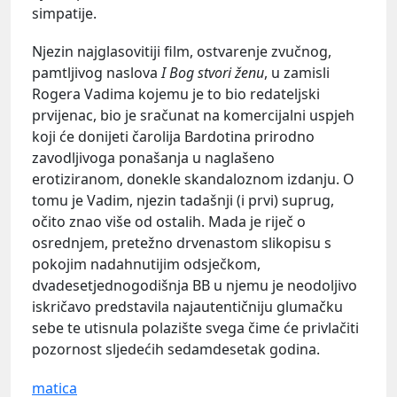
simpatije.
Njezin najglasovitiji film, ostvarenje zvučnog,
pamtljivog naslova
I Bog stvori ženu
, u zamisli
Rogera Vadima kojemu je to bio redateljski
prvijenac, bio je sračunat na komercijalni uspjeh
koji će donijeti čarolija Bardotina prirodno
zavodljivoga ponašanja u naglašeno
erotiziranom, donekle skandaloznom izdanju. O
tomu je Vadim, njezin tadašnji (i prvi) suprug,
očito znao više od ostalih. Mada je riječ o
osrednjem, pretežno drvenastom slikopisu s
pokojim nadahnutijim odsječkom,
dvadesetjednogodišnja BB u njemu je neodoljivo
iskričavo predstavila najautentičniju glumačku
sebe te utisnula polazište svega čime će privlačiti
pozornost sljedećih sedamdesetak godina.
matica