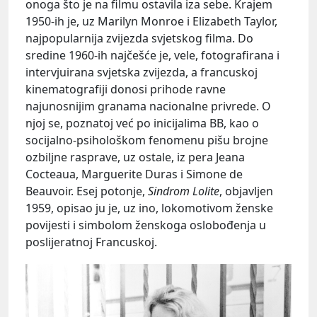
onoga što je na filmu ostavila iza sebe. Krajem
1950-ih je, uz Marilyn Monroe i Elizabeth Taylor,
najpopularnija zvijezda svjetskog filma. Do
sredine 1960-ih najčešće je, vele, fotografirana i
intervjuirana svjetska zvijezda, a francuskoj
kinematografiji donosi prihode ravne
najunosnijim granama nacionalne privrede. O
njoj se, poznatoj već po inicijalima BB, kao o
socijalno-psihološkom fenomenu pišu brojne
ozbiljne rasprave, uz ostale, iz pera Jeana
Cocteaua, Marguerite Duras i Simone de
Beauvoir. Esej potonje,
Sindrom Lolite
, objavljen
1959, opisao ju je, uz ino, lokomotivom ženske
povijesti i simbolom ženskoga oslobođenja u
poslijeratnoj Francuskoj.