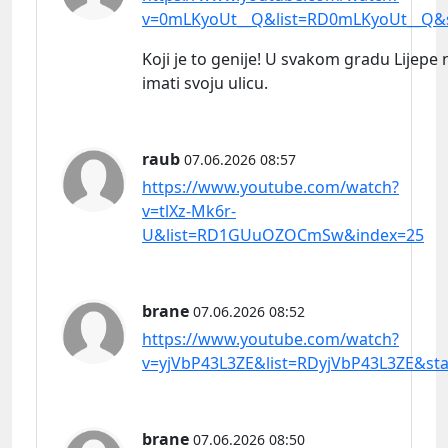
v=0mLKyoUt__Q&list=RD0mLKyoUt__Q&s
Koji je to genije! U svakom gradu Lijepe
imati svoju ulicu.
raub
07.06.2026 08:57
https://www.youtube.com/watch?
v=tlXz-Mk6r-
U&list=RD1GUuOZOCmSw&index=25
brane
07.06.2026 08:52
https://www.youtube.com/watch?
v=yjVbP43L3ZE&list=RDyjVbP43L3ZE&sta
brane
07.06.2026 08:50