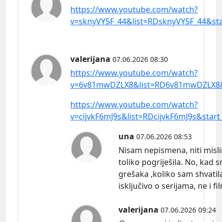
https://www.youtube.com/watch?
v=sknyVY5F_44&list=RDsknyVY5F_44&sta
valerijana
07.06.2026 08:30
https://www.youtube.com/watch?
v=6v81mwDZLX8&list=RD6v81mwDZLX8&
https://www.youtube.com/watch?
v=cijvkF6mJ9s&list=RDcijvkF6mJ9s&start
una
07.06.2026 08:53
Nisam nepismena, niti misl
toliko pogriješila. No, kad 
grešaka ,koliko sam shvatila
isključivo o serijama, ne i f
valerijana
07.06.2026 09:24