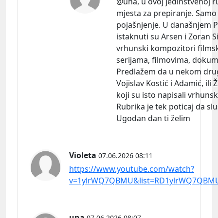
@una, u ovoj jedinstvenoj r
mjesta za prepiranje. Samo
pojašnjenje. U današnjem P
istaknuti su Arsen i Zoran 
vrhunski kompozitori filmsk
serijama, filmovima, doku
Predlažem da u nekom dr
Vojislav Kostić i Adamić, ili 
koji su isto napisali vrhunsk
Rubrika je tek poticaj da s
Ugodan dan ti želim
Violeta
07.06.2026 08:11
https://www.youtube.com/watch?
v=1ylrWQ7QBMU&list=RD1ylrWQ7QBMU&
una
07.06.2026 08:07