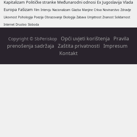
Kapitalizam
Političke stranke
Međunarodni odnosi
Ex Jugoslavija
Vlada
Europa
Fašizam
Film
Intervju
Nacionalizam
Glazba
Manjine
Crkva
Novinarstvo
Zdravlje
Likovnost
Psihologija
Poezija
Obrazovanje
Ekologija
Zabava
Umjetnost
Znanost
Solidarnost
Internet
Drustvo
Sloboda
Opći uvjeti korištenja
Pravila
Copyright © SbPeriskop
prenošenja sadržaja
Zaštita privatnosti
Impresum
Kontakt