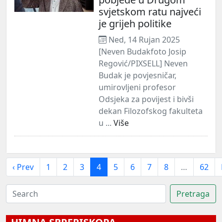
svjetskom ratu najveći
je grijeh politike
Ned, 14 Rujan 2025
[Neven Budakfoto Josip
Regović/PIXSELL] Neven
Budak je povjesničar,
umirovljeni profesor
Odsjeka za povijest i bivši
dekan Filozofskog fakulteta
u ...
Više
‹ Prev
1
2
3
4
5
6
7
8
…
62