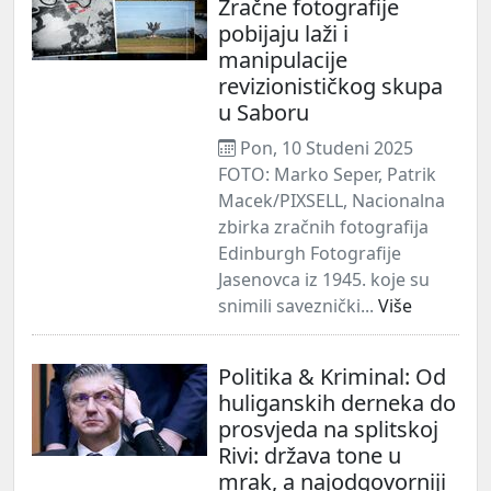
Zračne fotografije
pobijaju laži i
manipulacije
revizionističkog skupa
u Saboru
Pon, 10 Studeni 2025
FOTO: Marko Seper, Patrik
Macek/PIXSELL, Nacionalna
zbirka zračnih fotografija
Edinburgh Fotografije
Jasenovca iz 1945. koje su
snimili saveznički...
Više
Politika & Kriminal: Od
huliganskih derneka do
prosvjeda na splitskoj
Rivi: država tone u
mrak, a najodgovorniji