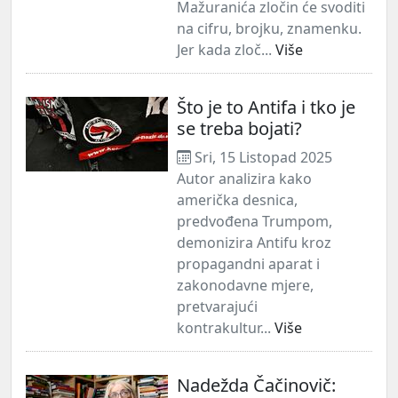
Mažuranića zločin će svoditi
na cifru, brojku, znamenku.
Jer kada zloč...
Više
Što je to Antifa i tko je
se treba bojati?
Sri, 15 Listopad 2025
Autor analizira kako
američka desnica,
predvođena Trumpom,
demonizira Antifu kroz
propagandni aparat i
zakonodavne mjere,
pretvarajući
kontrakultur...
Više
Nadežda Čačinovič: