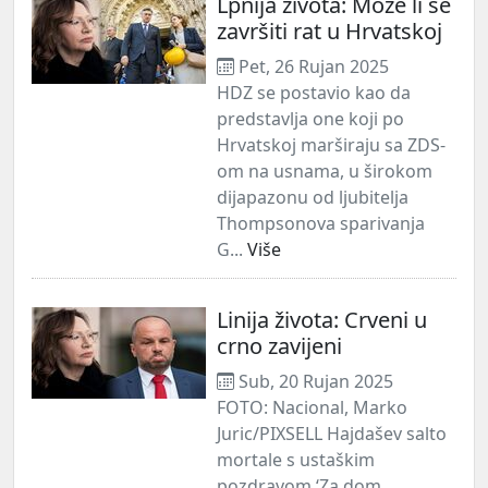
Lpnija života: Može li se
završiti rat u Hrvatskoj
Pet, 26 Rujan 2025
HDZ se postavio kao da
predstavlja one koji po
Hrvatskoj marširaju sa ZDS-
om na usnama, u širokom
dijapazonu od ljubitelja
Thompsonova sparivanja
G...
Više
Linija života: Crveni u
crno zavijeni
Sub, 20 Rujan 2025
FOTO: Nacional, Marko
Juric/PIXSELL Hajdašev salto
mortale s ustaškim
pozdravom ‘Za dom