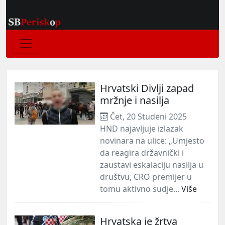
Hrvatski Divlji zapad
mržnje i nasilja
Čet, 20 Studeni 2025
HND najavljuje izlazak
novinara na ulice: „Umjesto
da reagira državnički i
zaustavi eskalaciju nasilja u
društvu, CRO premijer u
tomu aktivno sudje...
Više
Hrvatska je žrtva