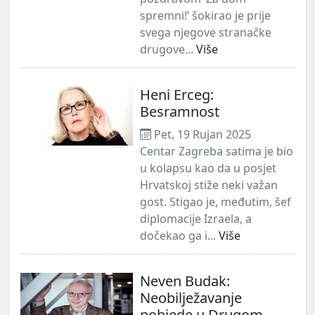
spremni!’ šokirao je prije
svega njegove stranačke
drugove...
Više
Heni Erceg:
Besramnost
Pet, 19 Rujan 2025
Centar Zagreba satima je bio
u kolapsu kao da u posjet
Hrvatskoj stiže neki važan
gost. Stigao je, međutim, šef
diplomacije Izraela, a
dočekao ga i...
Više
Neven Budak:
Neobilježavanje
pobjede u Drugom