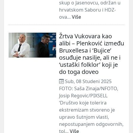
skup o Jasenovcu, održan u
hrvatskom Saboru i HDZ-
ova...
Više
Žrtva Vukovara kao
alibi – Plenković između
Bruxellesa i ‘Bujice’
osuđuje nasilje, ali ne i
‘ustaški folklor’ koji je
do toga doveo
Sub, 08 Studeni 2025
FOTO: Saša Zinaja/NFOTO,
Josip Regovic/PIXSELL
‘Društvo koje tolerira
ekstremizam stvoreno je
upravo šutnjom vlasti,
nepostupanjem odgovornih,
tol...
Više