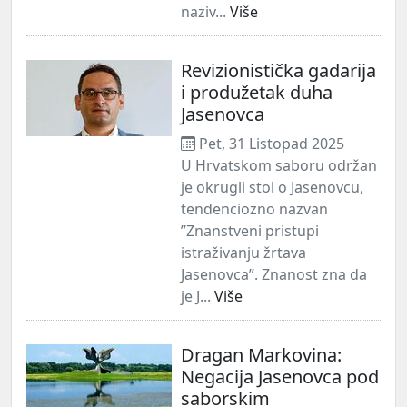
naziv...
Više
Revizionistička gadarija
i produžetak duha
Jasenovca
Pet, 31 Listopad 2025
U Hrvatskom saboru održan
je okrugli stol o Jasenovcu,
tendenciozno nazvan
”Znanstveni pristupi
istraživanju žrtava
Jasenovca”. Znanost zna da
je J...
Više
Dragan Markovina:
Negacija Jasenovca pod
saborskim