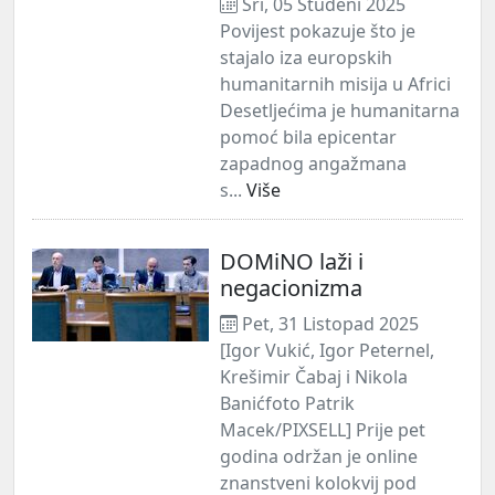
Sri, 05 Studeni 2025
Povijest pokazuje što je
stajalo iza europskih
humanitarnih misija u Africi
Desetljećima je humanitarna
pomoć bila epicentar
zapadnog angažmana
s...
Više
DOMiNO laži i
negacionizma
Pet, 31 Listopad 2025
[Igor Vukić, Igor Peternel,
Krešimir Čabaj i Nikola
Banićfoto Patrik
Macek/PIXSELL] Prije pet
godina održan je online
znanstveni kolokvij pod