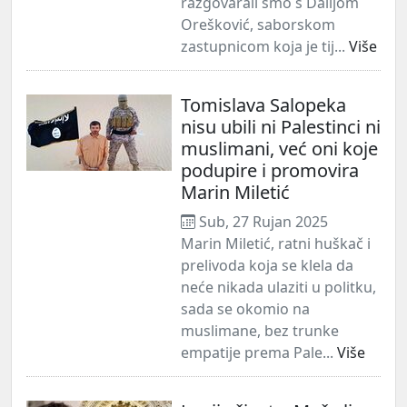
razgovarali smo s Dalijom
Orešković, saborskom
zastupnicom koja je tij...
Više
Tomislava Salopeka
nisu ubili ni Palestinci ni
muslimani, već oni koje
podupire i promovira
Marin Miletić
Sub, 27 Rujan 2025
Marin Miletić, ratni huškač i
prelivoda koja se klela da
neće nikada ulaziti u politku,
sada se okomio na
muslimane, bez trunke
empatije prema Pale...
Više