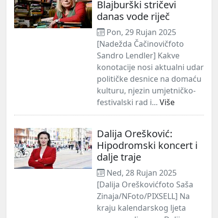
Blajburški stričevi
danas vode riječ
Pon, 29 Rujan 2025
[Nadežda Čačinovičfoto
Sandro Lendler] Kakve
konotacije nosi aktualni udar
političke desnice na domaću
kulturu, njezin umjetničko-
festivalski rad i...
Više
Dalija Orešković:
Hipodromski koncert i
dalje traje
Ned, 28 Rujan 2025
[Dalija Oreškovićfoto Saša
Zinaja/NFoto/PIXSELL] Na
kraju kalendarskog ljeta