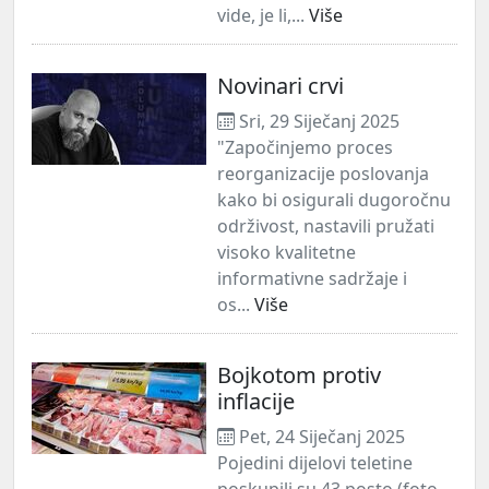
vide, je li,...
Više
Novinari crvi
Sri, 29 Siječanj 2025
"Započinjemo proces
reorganizacije poslovanja
kako bi osigurali dugoročnu
održivost, nastavili pružati
visoko kvalitetne
informativne sadržaje i
os...
Više
Bojkotom protiv
inflacije
Pet, 24 Siječanj 2025
Pojedini dijelovi teletine
poskupili su 43 posto (foto