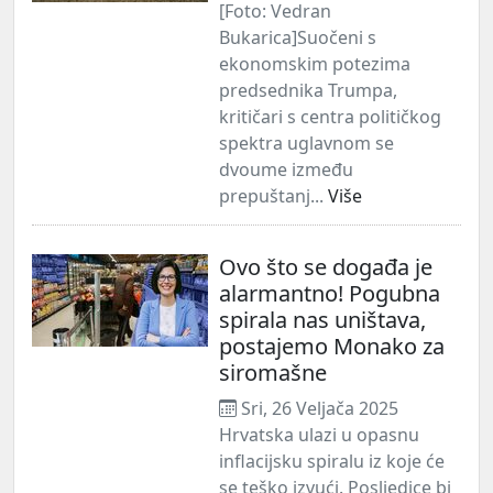
[Foto: Vedran
Bukarica]Suočeni s
ekonomskim potezima
predsednika Trumpa,
kritičari s centra političkog
spektra uglavnom se
dvoume između
prepuštanj...
Više
Ovo što se događa je
alarmantno! Pogubna
spirala nas uništava,
postajemo Monako za
siromašne
Sri, 26 Veljača 2025
Hrvatska ulazi u opasnu
inflacijsku spiralu iz koje će
se teško izvući. Posljedice bi