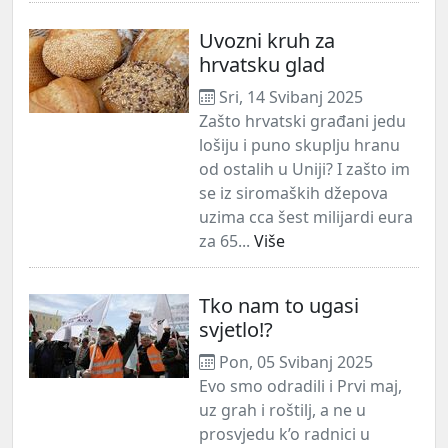
Uvozni kruh za
hrvatsku glad
Sri, 14 Svibanj 2025
Zašto hrvatski građani jedu
lošiju i puno skuplju hranu
od ostalih u Uniji? I zašto im
se iz siromaških džepova
uzima cca šest milijardi eura
za 65...
Više
Tko nam to ugasi
svjetlo!?
Pon, 05 Svibanj 2025
Evo smo odradili i Prvi maj,
uz grah i roštilj, a ne u
prosvjedu k’o radnici u