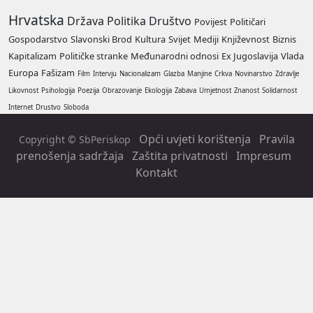
Hrvatska
Država
Politika
Društvo
Povijest
Političari
Gospodarstvo
Slavonski Brod
Kultura
Svijet
Mediji
Književnost
Biznis
Kapitalizam
Političke stranke
Međunarodni odnosi
Ex Jugoslavija
Vlada
Europa
Fašizam
Film
Intervju
Nacionalizam
Glazba
Manjine
Crkva
Novinarstvo
Zdravlje
Likovnost
Psihologija
Poezija
Obrazovanje
Ekologija
Zabava
Umjetnost
Znanost
Solidarnost
Internet
Drustvo
Sloboda
Opći uvjeti korištenja
Pravila
Copyright © SbPeriskop
prenošenja sadržaja
Zaštita privatnosti
Impresum
Kontakt