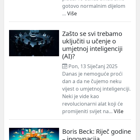
gotovo normalnim dijelom
...
Više
Zašto se svi trebamo
uključiti u učenje o
umjetnoj inteligenciji
(AI)?
Pon, 13 Siječanj 2025
Danas je nemoguće proći
dan a da ne čujemo neku
vijest o umjetnoj inteligenciji.
Neki je vide kao
revolucionarni alat koji će
promijeniti svijet na...
Više
Boris Beck: Riječ godine
– ingovnacija