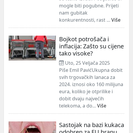
mogle biti pogubne. Prijeti
nam gubitak
konkurentnosti, rast ...
Više
Bojkot potrošača i
inflacija: Zašto su cijene
tako visoke?
Uto, 25 Veljača 2025
Piše Emil PavićUkupna dobit
svih trgovačkih lanaca za
2024. iznosi oko 160 milijuna
eura, koliko je otprilike i
dobit dvaju najvećih
telekoma, a do...
Više
Sastojak na bazi kukaca
odobren za EU hranu