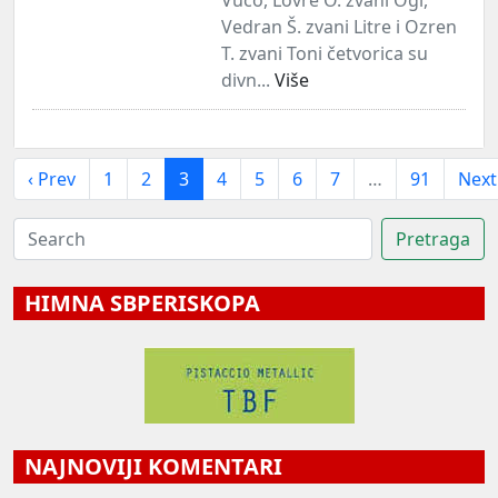
Vedran Š. zvani Litre i Ozren
T. zvani Toni četvorica su
divn...
Više
‹ Prev
1
2
3
4
5
6
7
…
91
Next
HIMNA SBPERISKOPA
NAJNOVIJI KOMENTARI