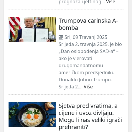
prognoza i jeftinog...
Više
Trumpova carinska A-
bomba
Sri, 09 Travanj 2025
Srijeda 2. travnja 2025. je bio
„Dan oslobođenja SAD-a“ –
ako je vjerovati
drugomandatnomu
američkom predsjedniku
Donaldu Johnu Trumpu.
Srijeda 2....
Više
Sjetva pred vratima, a
cijene i uvoz divljaju.
Mogu li nas veliki igrači
prehraniti?