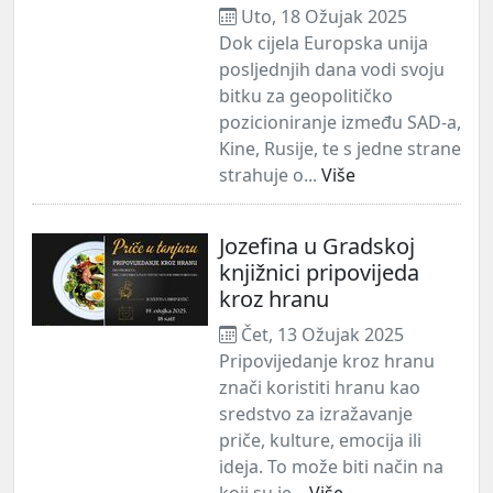
Uto, 18 Ožujak 2025
Dok cijela Europska unija
posljednjih dana vodi svoju
bitku za geopolitičko
pozicioniranje između SAD-a,
Kine, Rusije, te s jedne strane
strahuje o...
Više
Jozefina u Gradskoj
knjižnici pripovijeda
kroz hranu
Čet, 13 Ožujak 2025
Pripovijedanje kroz hranu
znači koristiti hranu kao
sredstvo za izražavanje
priče, kulture, emocija ili
ideja. To može biti način na
koji su je...
Više