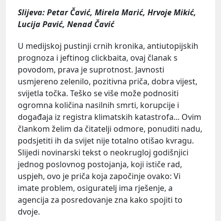
Slijeva: Petar Čavić, Mirela Marić, Hrvoje Mikić,
Lucija Pavić, Nenad Čavić
U medijskoj pustinji crnih kronika, antiutopijskih
prognoza i jeftinog clickbaita, ovaj članak s
povodom, prava je suprotnost. Javnosti
usmjereno zelenilo, pozitivna priča, dobra vijest,
svijetla točka. Teško se više može podnositi
ogromna količina nasilnih smrti, korupcije i
događaja iz registra klimatskih katastrofa... Ovim
člankom želim da čitatelji odmore, ponuditi nadu,
podsjetiti ih da svijet nije totalno otišao kvragu.
Slijedi novinarski tekst o neokrugloj godišnjici
jednog poslovnog postojanja, koji ističe rad,
uspjeh, ovo je priča koja započinje ovako: Vi
imate problem, osiguratelj ima rješenje, a
agencija za posredovanje zna kako spojiti to
dvoje.