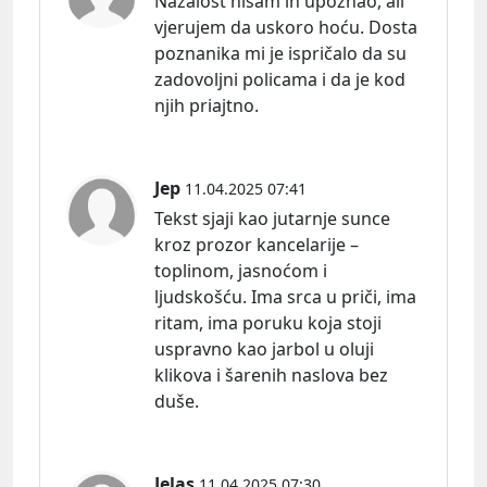
Nažalost nisam ih upoznao, ali
vjerujem da uskoro hoću. Dosta
poznanika mi je ispričalo da su
zadovoljni policama i da je kod
njih priajtno.
Jep
11.04.2025 07:41
Tekst sjaji kao jutarnje sunce
kroz prozor kancelarije –
toplinom, jasnoćom i
ljudskošću. Ima srca u priči, ima
ritam, ima poruku koja stoji
uspravno kao jarbol u oluji
klikova i šarenih naslova bez
duše.
Jelas
11.04.2025 07:30