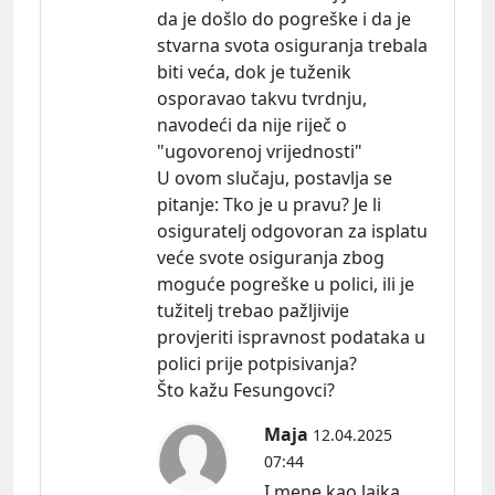
da je došlo do pogreške i da je
stvarna svota osiguranja trebala
biti veća, dok je tuženik
osporavao takvu tvrdnju,
navodeći da nije riječ o
"ugovorenoj vrijednosti"
U ovom slučaju, postavlja se
pitanje:
Tko je u pravu? Je li
osiguratelj odgovoran za isplatu
veće svote osiguranja zbog
moguće pogreške u polici, ili je
tužitelj trebao pažljivije
provjeriti ispravnost podataka u
polici prije potpisivanja?
Što kažu Fesungovci?
Maja
12.04.2025
07:44
I mene kao laika,