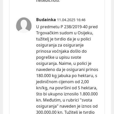
nesebičnost
Budainka
11.04.2025 16:46
U predmetu P 238/2019-40 pred
Trgovačkim sudom u Osijeku,
tužitelj je tvrdio da je u polici
osiguranja za osiguranje
prinosa voćnjaka došlo do
pogreške u upisu svote
osiguranja. Naime, u polici je
navedeno da je osigurani prinos
180.000 kg jabuka po hektaru, s
jediničnom cijenom od 2,00
kn/kg, na površini od 5 hektara,
što bi ukupno iznosilo 1.800.000
kn. Međutim, u rubrici "svota
osiguranja" naveden je iznos od
300.000,00 kn. Tužitelj je tvrdio