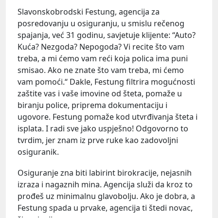
Slavonskobrodski Festung, agencija za
posredovanju u osiguranju, u smislu rečenog
spajanja, već 31 godinu, savjetuje klijente: “Auto?
Kuća? Nezgoda? Nepogoda? Vi recite što vam
treba, a mi ćemo vam reći koja polica ima puni
smisao. Ako ne znate što vam treba, mi ćemo
vam pomoći.“ Dakle, Festung filtrira mogućnosti
zaštite vas i vaše imovine od šteta, pomaže u
biranju police, priprema dokumentaciju i
ugovore. Festung pomaže kod utvrđivanja šteta i
isplata. I radi sve jako uspješno! Odgovorno to
tvrdim, jer znam iz prve ruke kao zadovoljni
osiguranik.
Osiguranje zna biti labirint birokracije, nejasnih
izraza i nagaznih mina. Agencija služi da kroz to
prođeš uz minimalnu glavobolju. Ako je dobra, a
Festung spada u prvake, agencija ti štedi novac,