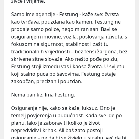
živce i vrijeme.
Samo ime agencije - Festung - kaže sve: čvrsta
kao tvrđava, pouzdana kao kamen. Festung ne
prodaje samo police, nego miran san. Bavi se
osiguranjem imovine, vozila, poslovanja i života, s
fokusom na sigurnost, stabilnost i zaštitu
tradicionalnih vrijednosti – bez fensi žargona, bez
skrivene sitne slovaže. Ako nešto pođe po zlu,
Festung stoji između vas i kaosa života. U svijetu
koji stalno puca po šavovima, Festung ostaje
zakopčan, precizan i pouzdan.
Nema panike. Ima Festung.
Osiguranje nije, kako se kaže, luksuz. Ono je
temelj povjerenja u budućnost. Kada sve ide po
planu, lako je zaboraviti koliko je život
nepredvidiv i krhak. Ali baš zato postoji
osiguranje – ne da bi se živjelo u strahu, već da bi