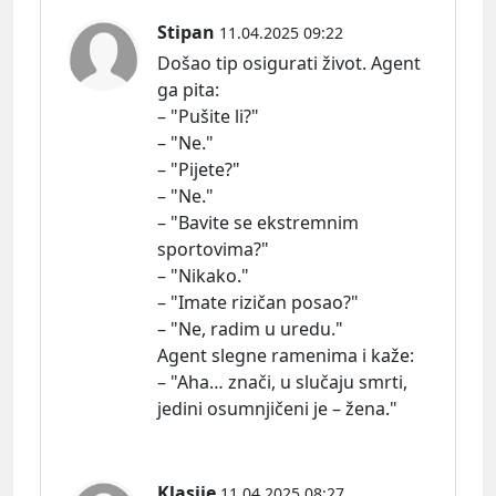
Stipan
11.04.2025 09:22
Došao tip osigurati život. Agent
ga
pita:
– "Pušite li?"
– "Ne."
– "Pijete?"
– "Ne."
– "Bavite se ekstremnim
sportovima?"
– "Nikako."
– "Imate rizičan posao?"
– "Ne, radim u uredu."
Agent slegne ramenima i kaž
e:
– "Aha… znači, u slučaju smrti,
jedini osumnjičeni je – žena."
Klasije
11.04.2025 08:27