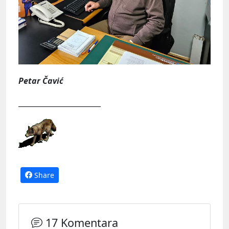
Petar Čavić
_______________________
Share
17 Komentara