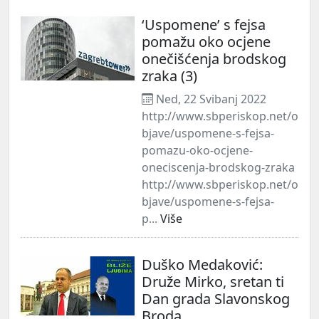
‘Uspomene’ s fejsa
pomažu oko ocjene
onečišćenja brodskog
zraka (3)
Ned, 22 Svibanj 2022
http://www.sbperiskop.net/o
bjave/uspomene-s-fejsa-
pomazu-oko-ocjene-
oneciscenja-brodskog-zraka
http://www.sbperiskop.net/o
bjave/uspomene-s-fejsa-
p...
Više
Duško Medaković:
Druže Mirko, sretan ti
Dan grada Slavonskog
Broda