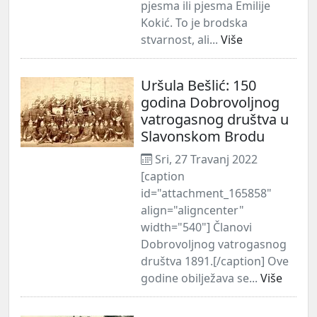
pjesma ili pjesma Emilije
Kokić. To je brodska
stvarnost, ali...
Više
Uršula Bešlić: 150
godina Dobrovoljnog
vatrogasnog društva u
Slavonskom Brodu
Sri, 27 Travanj 2022
[caption
id="attachment_165858"
align="aligncenter"
width="540"] Članovi
Dobrovoljnog vatrogasnog
društva 1891.[/caption] Ove
godine obilježava se...
Više