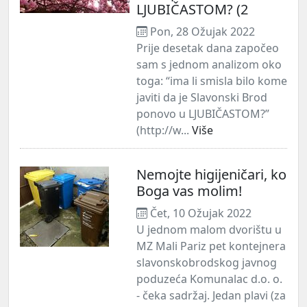
LJUBIČASTOM? (2
Pon, 28 Ožujak 2022
Prije desetak dana započeo
sam s jednom analizom oko
toga: “ima li smisla bilo kome
javiti da je Slavonski Brod
ponovo u LJUBIČASTOM?”
(http://w...
Više
Nemojte higijeničari, ko
Boga vas molim!
Čet, 10 Ožujak 2022
U jednom malom dvorištu u
MZ Mali Pariz pet kontejnera
slavonskobrodskog javnog
poduzeća Komunalac d.o. o.
- čeka sadržaj. Jedan plavi (za