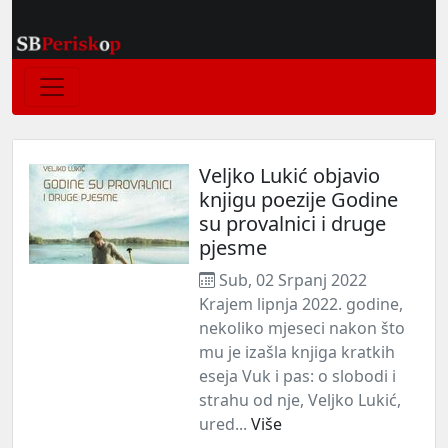
Veljko Lukić objavio
knjigu poezije Godine
su provalnici i druge
pjesme
Sub, 02 Srpanj 2022
Krajem lipnja 2022. godine,
nekoliko mjeseci nakon što
mu je izašla knjiga kratkih
eseja Vuk i pas: o slobodi i
strahu od nje, Veljko Lukić,
ured...
Više