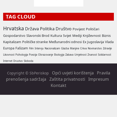
TAG CLOUD
Hrvatska
Država
Politika
Društvo
Povijest
Političari
Gospodarstvo
Slavonski Brod
Kultura
Svijet
Mediji
Književnost
Biznis
Kapitalizam
Političke stranke
Međunarodni odnosi
Ex Jugoslavija
Vlada
Europa
Fašizam
Film
Intervju
Nacionalizam
Glazba
Manjine
Crkva
Novinarstvo
Zdravlje
Likovnost
Psihologija
Poezija
Obrazovanje
Ekologija
Zabava
Umjetnost
Znanost
Solidarnost
Internet
Drustvo
Sloboda
Opći uvjeti korištenja
Pravila
Copyright © SbPeriskop
prenošenja sadržaja
Zaštita privatnosti
Impresum
Kontakt