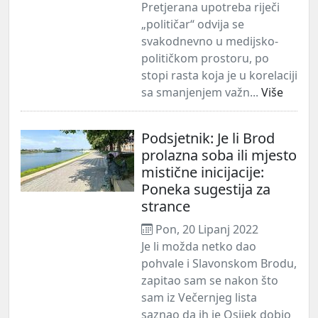
Pretjerana upotreba riječi
„političar“ odvija se
svakodnevno u medijsko-
političkom prostoru, po
stopi rasta koja je u korelaciji
sa smanjenjem važn...
Više
Podsjetnik: Je li Brod
prolazna soba ili mjesto
mistične inicijacije:
Poneka sugestija za
strance
Pon, 20 Lipanj 2022
Je li možda netko dao
pohvale i Slavonskom Brodu,
zapitao sam se nakon što
sam iz Večernjeg lista
saznao da ih je Osijek dobio