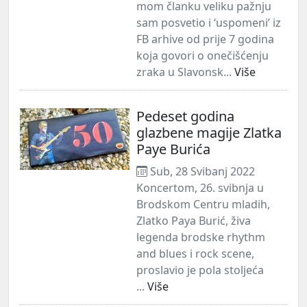
mom članku veliku pažnju
sam posvetio i ‘uspomeni’ iz
FB arhive od prije 7 godina
koja govori o onečišćenju
zraka u Slavonsk...
Više
Pedeset godina
glazbene magije Zlatka
Paye Burića
Sub, 28 Svibanj 2022
Koncertom, 26. svibnja u
Brodskom Centru mladih,
Zlatko Paya Burić, živa
legenda brodske rhythm
and blues i rock scene,
proslavio je pola stoljeća
...
Više