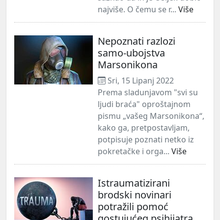
najviše. O čemu se r...
Više
Nepoznati razlozi
samo-ubojstva
Marsonikona
Sri, 15 Lipanj 2022
Prema sladunjavom "svi su
ljudi braća" oproštajnom
pismu „vašeg Marsonikona“,
kako ga, pretpostavljam,
potpisuje poznati netko iz
pokretačke i orga...
Više
Istraumatizirani
brodski novinari
potražili pomoć
gostujućeg psihijatra