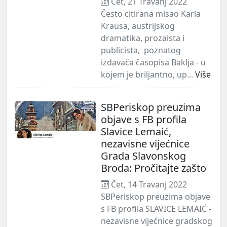
Čet, 21 Travanj 2022
Često citirana misao Karla
Krausa, austrijskog
dramatika, prozaista i
publicista, poznatog
izdavača časopisa Baklja - u
kojem je briljantno, up...
Više
SBPeriskop preuzima
objave s FB profila
Slavice Lemaić,
nezavisne vijećnice
Grada Slavonskog
Broda: Pročitajte zašto
Čet, 14 Travanj 2022
SBPeriskop preuzima objave
s FB profila SLAVICE LEMAIĆ -
nezavisne vijećnice gradskog