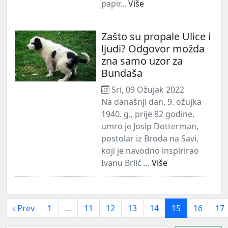
papir...
Više
Zašto su propale Ulice i
ljudi? Odgovor možda
zna samo uzor za
Bundaša
Sri, 09 Ožujak 2022
Na današnji dan, 9. ožujka
1940. g., prije 82 godine,
umro je Josip Dotterman,
postolar iz Broda na Savi,
koji je navodno inspirirao
Ivanu Brlić ...
Više
‹ Prev
1
…
11
12
13
14
15
16
17