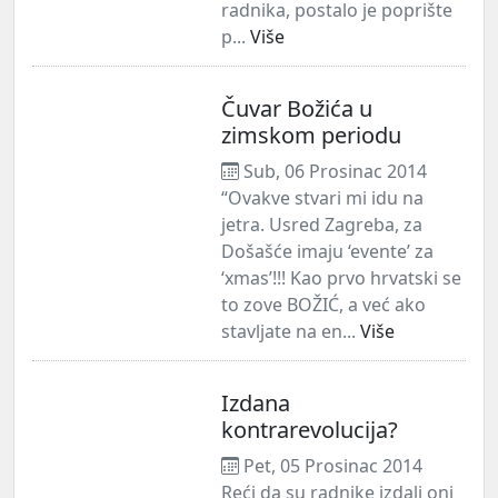
radnika, postalo je poprište
p...
Više
Čuvar Božića u
zimskom periodu
Sub, 06 Prosinac 2014
“Ovakve stvari mi idu na
jetra. Usred Zagreba, za
Došašće imaju ‘evente’ za
‘xmas’!!! Kao prvo hrvatski se
to zove BOŽIĆ, a već ako
stavljate na en...
Više
Izdana
kontrarevolucija?
Pet, 05 Prosinac 2014
Reći da su radnike izdali oni