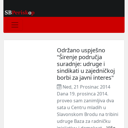
Održano uspješno
"Širenje područja
suradnje: udruge i
sindikati u zajedničkoj
borbi za javni interes"
Ned, 21 Prosinac 2014
Dana 19. prosinca 2014.
proveo sam zanimljiva dva
sata u Centru mladih u
Slavonskom Brodu na tribini
udruge Baza za radničku
inicijativu i demokrat...
Više