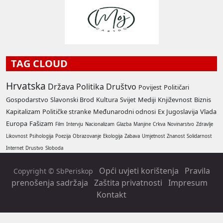
TAG CLOUD
Hrvatska
Država
Politika
Društvo
Povijest
Političari
Gospodarstvo
Slavonski Brod
Kultura
Svijet
Mediji
Književnost
Biznis
Kapitalizam
Političke stranke
Međunarodni odnosi
Ex Jugoslavija
Vlada
Europa
Fašizam
Film
Intervju
Nacionalizam
Glazba
Manjine
Crkva
Novinarstvo
Zdravlje
Likovnost
Psihologija
Poezija
Obrazovanje
Ekologija
Zabava
Umjetnost
Znanost
Solidarnost
Internet
Drustvo
Sloboda
Opći uvjeti korištenja
Pravila
Copyright © SbPeriskop
prenošenja sadržaja
Zaštita privatnosti
Impresum
Kontakt