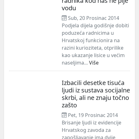
radnika kod nas ne pije
vodu
Sub, 20 Prosinac 2014
Podjela dijela godišnje dobiti
poduzeća radnicima u
Hrvatskoj funkcionira na
razini kurioziteta, otprilike
kao ukazanje lisice u većim
naseljima...
Više
Izbacili desetke tisuća
ljudi iz sustava socijalne
skrbi, ali ne znaju točno
zašto
Pet, 19 Prosinac 2014
Brisanje ljudi iz evidencije
Hrvatskog zavoda za
zapošljavanje ima dvije