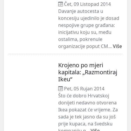
Čet, 09 Listopad 2014
Davanje autocesta u
koncesiju ujedinilo je dosad
nespojive grupe građana:
inicijativu koju su, među
ostalima, pokrenule
organizacije poput CM...
Više
Krojeno po mjeri
kapitala: „Razmontiraj
Ikeu“
Pet, 05 Rujan 2014
Što će dobro Hrvatskoj
donijeti nedavno otvorena
Ikea pokazat će vrijeme. Za
sada je tek jasno da su još
prije kupaca, na švedsku
kompaniju p...
Više