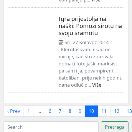
Igra prijestolja na
naški: Pomozi sirotu na
svoju sramotu
Sri, 27 Kolovoz 2014
Klerofašizam nikad ne
miruje, kao što zna svaki
domaći foteljaški marksist
pa sam i ja, povampireni
katoliban, prije nekih godinu
dana odlučio...
Više
‹ Prev
1
…
6
7
8
9
10
11
12
13