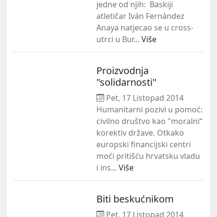
jedne od njih: Baskiji
atletičar Iván Fernández
Anaya natjecao se u cross-
utrci u Bur...
Više
Proizvodnja
"solidarnosti"
Pet, 17 Listopad 2014
Humanitarni pozivi u pomoć:
civilno društvo kao "moralni“
korektiv države. Otkako
europski financijski centri
moći pritišću hrvatsku vladu
i ins...
Više
Biti beskućnikom
Pet, 17 Listopad 2014