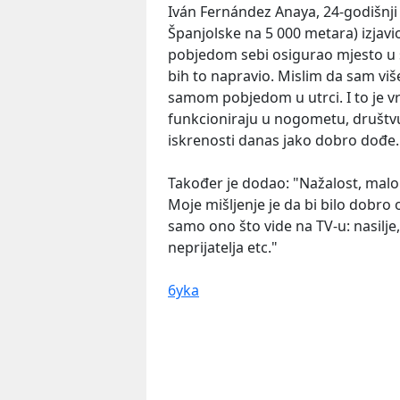
Iván Fernández Anaya, 24-godišnji 
Španjolske na 5 000 metara) izjavio
pobjedom sebi osigurao mjesto u 
bih to napravio. Mislim da sam vi
samom pobjedom u utrci. I to je vr
funkcioniraju u nogometu, društvu i
iskrenosti danas jako dobro dođe.
Također je dodao: "Nažalost, malo 
Moje mišljenje je da bi bilo dobro o
samo ono što vide na TV-u: nasilje
neprijatelja etc."
6yka