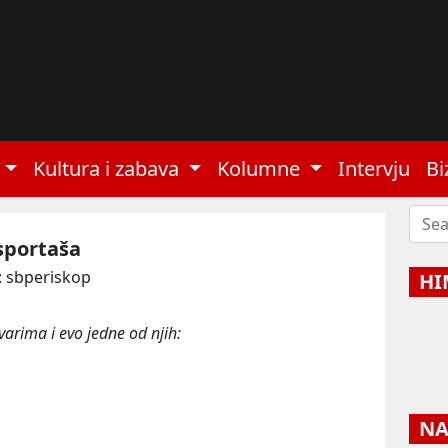
Kultura i zabava
Kolumne
Intervju
Bi
sportaša
: sbperiskop
HI
varima i evo jedne od njih:
NAJ