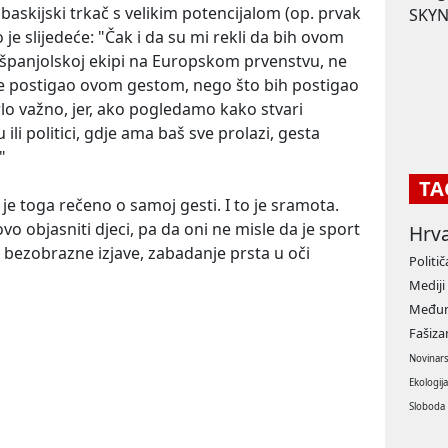
baskijski trkač s velikim potencijalom (op. prvak
SKYN
 je slijedeće: "Čak i da su mi rekli da bih ovom
španjolskoj ekipi na Europskom prvenstvu, ne
še postigao ovom gestom, nego što bih postigao
lo važno, jer, ako pogledamo kako stvari
li politici, gdje ama baš sve prolazi, gesta
"
TA
je toga rečeno o samoj gesti. I to je sramota.
vo objasniti djeci, pa da oni ne misle da je sport
Hrv
, bezobrazne izjave, zabadanje prsta u oči
Politič
Mediji
Međun
Fašiz
Novinar
Ekologij
Sloboda