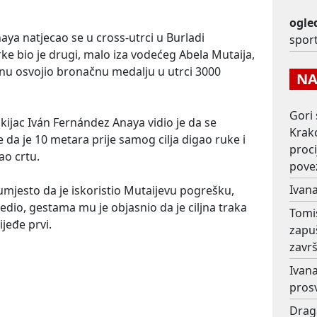
ogle
aya natjecao se u cross-utrci u Burladi
spor
ke bio je drugi, malo iza vodećeg Abela Mutaija,
onu osvojio bronačnu medalju u utrci 3000
NAJ
Gori 
skijac Iván Fernández Anaya vidio je da se
Krako
 da je 10 metara prije samog cilja digao ruke i
proc
ao crtu.
pove
Ivana
umjesto da je iskoristio Mutaijevu pogrešku,
edio, gestama mu je objasnio da je ciljna traka
Tomi
ijeđe prvi.
zapu
završ
Ivana
prosv
Drag