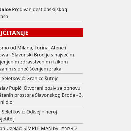
dalce
Predivan gest baskijskog
taša
ČITANIJE
smo od Milana, Torina, Atene i
wa - Slavonski Brod je s najvećim
ijenjenim zdravstvenim rizikom
zanim s onečišćenjem zraka
 Seletković: Granice šutnje
slav Pupić: Otvoreni poziv za obnovu
štenih prostora Slavonskog Broda - 3.
ni dio
 Seletković: Odisej = heroj
jetitelj
an Uzelac: SIMPLE MAN by LYNYRD