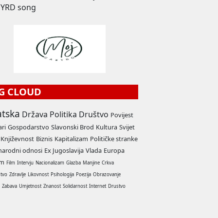
YRD song
G CLOUD
atska
Država
Politika
Društvo
Povijest
ari
Gospodarstvo
Slavonski Brod
Kultura
Svijet
Književnost
Biznis
Kapitalizam
Političke stranke
arodni odnosi
Ex Jugoslavija
Vlada
Europa
am
Film
Intervju
Nacionalizam
Glazba
Manjine
Crkva
stvo
Zdravlje
Likovnost
Psihologija
Poezija
Obrazovanje
a
Zabava
Umjetnost
Znanost
Solidarnost
Internet
Drustvo