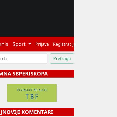
znis
Sport
Prijava
Registracija
MNA SBPERISKOPA
NOVIJI KOMENTARI