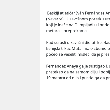
Baskiji atletičar Iván Fernández An
(Navarra). U završnom poretku utr
koji je inače na Olimpijadi u Lond
metara s preprekama.
Kad su ušli u završni dio utrke, Ba
kenijski trkač Mutai malo zbunio te
počeo se veseliti misleći da je preš
Fernández Anaya ga je sustigao i, 
pretekao ga na samom cilju i pobij
10 metara od njih i pustio ga da pr