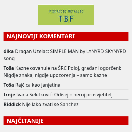
NAJNOVIJI KOMENTARI
dika
Dragan Uzelac: SIMPLE MAN by LYNYRD SKYNYRD
song
Toša
Kazne osvanule na ŠRC Poloj, građani ogorčeni:
Nigdje znaka, nigdje upozorenja – samo kazne
Toša
Rajčica kao janjetina
trnje
Ivana Seletković: Odisej = heroj prosvjetitelj
Riddick
Nije lako zvati se Sanchez
NAJČITANIJE