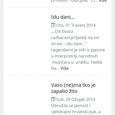
profesor Toldi piše:“ Cr...
Više
Idu dani...
Uto, 01 Travanj 2014
„..Od života
razbacani,prijatelji na svi
strani – idu dani...“
Legendarni je stih iz pjesme
u interpretciji narodnuh
muzičara u uratku Fadila
Ha...
Više
Vaso (ne)zna tko je
zapalio žito
Sub, 29 Ožujak 2014
Obrušila se javnost i
cjelokupni hrvatski puk, a