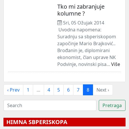
Tko mi zabranjuje
kolumne ?
Sri, 05 Ožujak 2014
Uvodna napomena:
Suradnju sa sbperiskopom
započinje Mario Brajković..
Brođanin je, diplomirani
ekonomist, član uprave NK
Podvinje, novinski pisa...
Više
‹ Prev
1
…
4
5
6
7
8
Next ›
HIMNA SBPERISKOPA