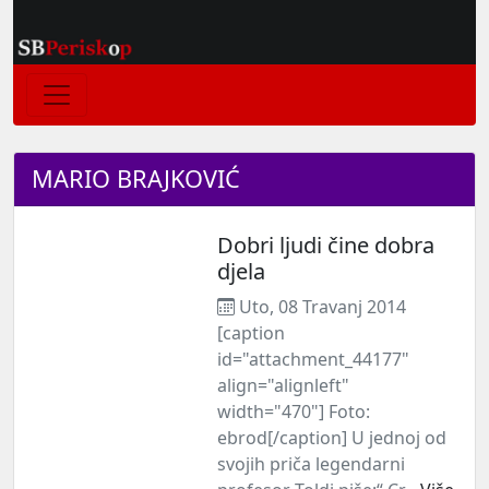
MARIO BRAJKOVIĆ
Dobri ljudi čine dobra
djela
Uto, 08 Travanj 2014
[caption
id="attachment_44177"
align="alignleft"
width="470"] Foto:
ebrod[/caption] U jednoj od
svojih priča legendarni