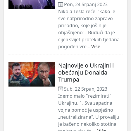
Pon, 24 Srpanj 2023
Nikola Tesla reče ”kako je
sve natprirodno zapravo
prirodno, koje još nije
objašnjeno”. Budući da je
cijeli svijet proteklih tjedana
pogođen vre...
Više
Najnovije o Ukrajini i
obećanju Donalda
Trumpa
Sub, 22 Srpanj 2023
Idemo malo "rezimirati"
Ukrajinu. 1. Sva zapadna
vojna pomoć je uspješno
„neutralizirana“. U provaliju
je bačeno nekoliko stotina
tenkova, tisuće ...
Više