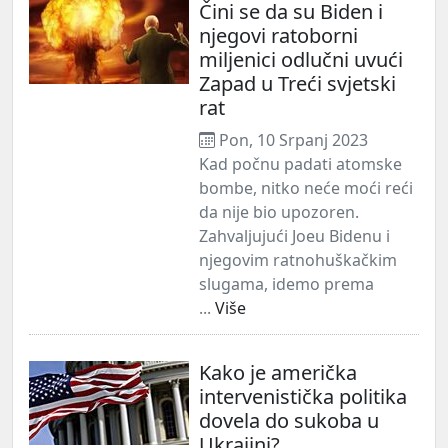
Čini se da su Biden i
njegovi ratoborni
miljenici odlučni uvući
Zapad u Treći svjetski
rat
Pon, 10 Srpanj 2023
Kad počnu padati atomske
bombe, nitko neće moći reći
da nije bio upozoren.
Zahvaljujući Joeu Bidenu i
njegovim ratnohuškačkim
slugama, idemo prema
...
Više
Kako je američka
intervenistička politika
dovela do sukoba u
Ukrajini?