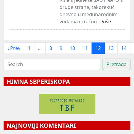
druge strane, takorekuć
dnevno u međunarodnim
vodama i zračno...
Više
‹ Prev
1
…
8
9
10
11
12
13
14
HIMNA SBPERISKOPA
NAJNOVIJI KOMENTARI