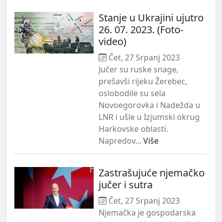
Stanje u Ukrajini ujutro
26. 07. 2023. (Foto-
video)
Čet, 27 Srpanj 2023
Jučer su ruske snage,
prešavši rijeku Žerebec,
oslobodile su sela
Novoegorovka i Nadežda u
LNR i ušle u Izjumski okrug
Harkovske oblasti.
Napredov...
Više
Zastrašujuće njemačko
jučer i sutra
Čet, 27 Srpanj 2023
Njemačka je gospodarska