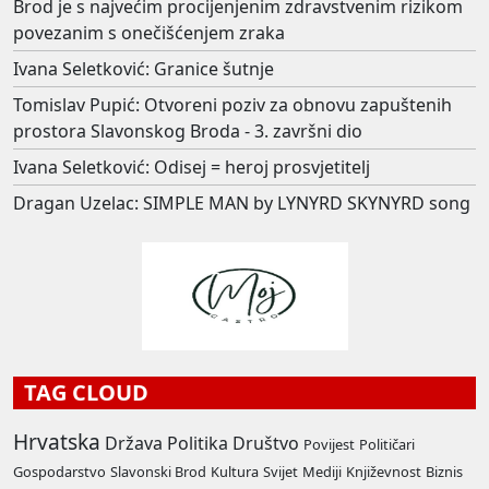
Brod je s najvećim procijenjenim zdravstvenim rizikom
povezanim s onečišćenjem zraka
Ivana Seletković: Granice šutnje
Tomislav Pupić: Otvoreni poziv za obnovu zapuštenih
prostora Slavonskog Broda - 3. završni dio
Ivana Seletković: Odisej = heroj prosvjetitelj
Dragan Uzelac: SIMPLE MAN by LYNYRD SKYNYRD song
TAG CLOUD
Hrvatska
Država
Politika
Društvo
Povijest
Političari
Gospodarstvo
Slavonski Brod
Kultura
Svijet
Mediji
Književnost
Biznis