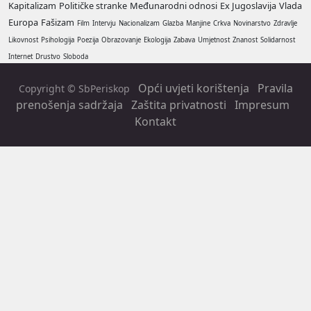
Kapitalizam
Političke stranke
Međunarodni odnosi
Ex Jugoslavija
Vlada
Europa
Fašizam
Film
Intervju
Nacionalizam
Glazba
Manjine
Crkva
Novinarstvo
Zdravlje
Likovnost
Psihologija
Poezija
Obrazovanje
Ekologija
Zabava
Umjetnost
Znanost
Solidarnost
Internet
Drustvo
Sloboda
Opći uvjeti korištenja
Pravila
Copyright © SbPeriskop
prenošenja sadržaja
Zaštita privatnosti
Impresum
Kontakt