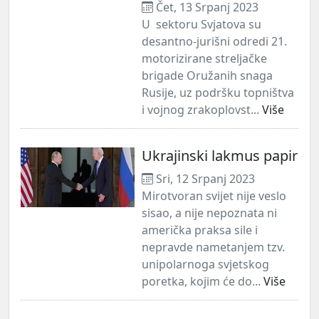
Čet, 13 Srpanj 2023
U sektoru Svjatova su
desantno-jurišni odredi 21.
motorizirane streljačke
brigade Oružanih snaga
Rusije, uz podršku topništva
i vojnog zrakoplovst...
Više
Ukrajinski lakmus papir
Sri, 12 Srpanj 2023
Mirotvoran svijet nije veslo
sisao, a nije nepoznata ni
američka praksa sile i
nepravde nametanjem tzv.
unipolarnoga svjetskog
poretka, kojim će do...
Više