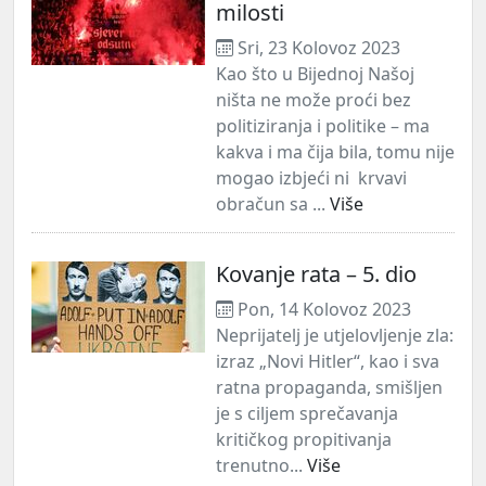
milosti
Sri, 23 Kolovoz 2023
Kao što u Bijednoj Našoj
ništa ne može proći bez
politiziranja i politike – ma
kakva i ma čija bila, tomu nije
mogao izbjeći ni krvavi
obračun sa ...
Više
Kovanje rata – 5. dio
Pon, 14 Kolovoz 2023
Neprijatelj je utjelovljenje zla:
izraz „Novi Hitler“, kao i sva
ratna propaganda, smišljen
je s ciljem sprečavanja
kritičkog propitivanja
trenutno...
Više