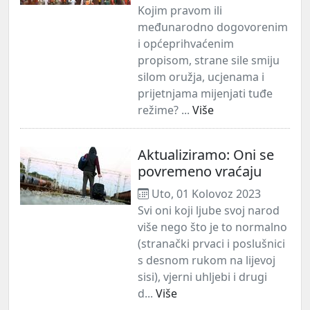
Kojim pravom ili
međunarodno dogovorenim
i općeprihvaćenim
propisom, strane sile smiju
silom oružja, ucjenama i
prijetnjama mijenjati tuđe
režime? ...
Više
Aktualiziramo: Oni se
povremeno vraćaju
Uto, 01 Kolovoz 2023
Svi oni koji ljube svoj narod
više nego što je to normalno
(stranački prvaci i poslušnici
s desnom rukom na lijevoj
sisi), vjerni uhljebi i drugi
d...
Više