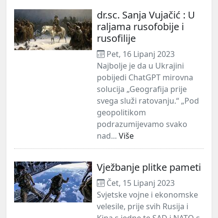
dr.sc. Sanja Vujačić : U
raljama rusofobije i
rusofilije
Pet, 16 Lipanj 2023
Najbolje je da u Ukrajini
pobijedi ChatGPT mirovna
solucija „Geografija prije
svega služi ratovanju.“ „Pod
geopolitikom
podrazumijevamo svako
nad...
Više
Vježbanje plitke pameti
Čet, 15 Lipanj 2023
Svjetske vojne i ekonomske
velesile, prije svih Rusija i
Kina s jedne te SAD i NATO s