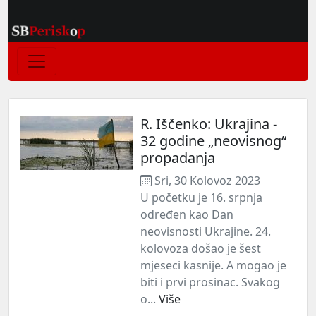
R. Iščenko: Ukrajina -
32 godine „neovisnog“
propadanja
Sri, 30 Kolovoz 2023
U početku je 16. srpnja
određen kao Dan
neovisnosti Ukrajine. 24.
kolovoza došao je šest
mjeseci kasnije. A mogao je
biti i prvi prosinac. Svakog
o...
Više