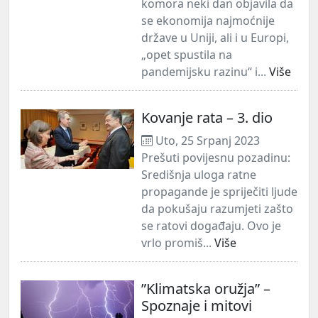
komora neki dan objavila da
se ekonomija najmoćnije
države u Uniji, ali i u Europi,
„opet spustila na
pandemijsku razinu“ i...
Više
Kovanje rata – 3. dio
Uto, 25 Srpanj 2023
Prešuti povijesnu pozadinu:
Središnja uloga ratne
propagande je spriječiti ljude
da pokušaju razumjeti zašto
se ratovi događaju. Ovo je
vrlo promiš...
Više
”Klimatska oružja” –
Spoznaje i mitovi