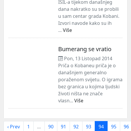
ISIL-a tijekom današnjeg
dana nakratko su se probili
u sam centar grada Kobani.
Izvori navode kako su ih
...
Više
Bumerang se vratio
Pon, 13 Listopad 2014
Priča o Kobaneu priča je o
današnjem generalno
poraženom svijetu. O igrama
bez granica u kojima ljudski
životi ništa ne znače
vlasn...
Više
‹ Prev
1
…
90
91
92
93
94
95
96