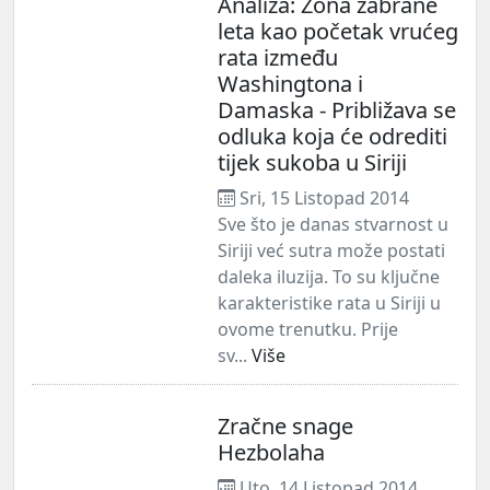
Analiza: Zona zabrane
leta kao početak vrućeg
rata između
Washingtona i
Damaska - Približava se
odluka koja će odrediti
tijek sukoba u Siriji
Sri, 15 Listopad 2014
Sve što je danas stvarnost u
Siriji već sutra može postati
daleka iluzija. To su ključne
karakteristike rata u Siriji u
ovome trenutku. Prije
sv...
Više
Zračne snage
Hezbolaha
Uto, 14 Listopad 2014