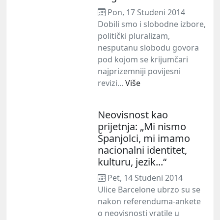
Pon, 17 Studeni 2014
Dobili smo i slobodne izbore,
politički pluralizam,
nesputanu slobodu govora
pod kojom se krijumčari
najprizemniji povijesni
revizi...
Više
Neovisnost kao
prijetnja: „Mi nismo
Španjolci, mi imamo
nacionalni identitet,
kulturu, jezik...“
Pet, 14 Studeni 2014
Ulice Barcelone ubrzo su se
nakon referenduma-ankete
o neovisnosti vratile u