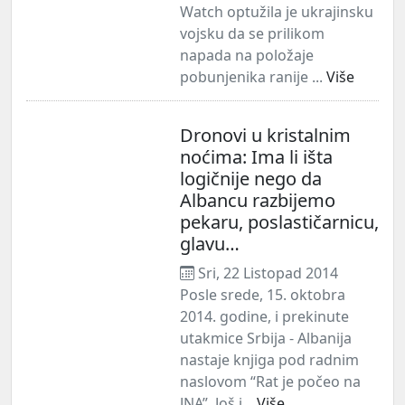
Watch optužila je ukrajinsku
vojsku da se prilikom
napada na položaje
pobunjenika ranije ...
Više
Dronovi u kristalnim
noćima: Ima li išta
logičnije nego da
Albancu razbijemo
pekaru, poslastičarnicu,
glavu…
Sri, 22 Listopad 2014
Posle srede, 15. oktobra
2014. godine, i prekinute
utakmice Srbija - Albanija
nastaje knjiga pod radnim
naslovom “Rat je počeo na
JNA”. Još j...
Više