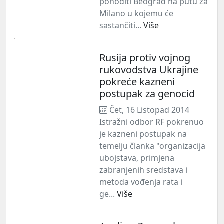
pohoditi Beograd na putu za
Milano u kojemu će
sastančiti...
Više
Rusija protiv vojnog
rukovodstva Ukrajine
pokreće kazneni
postupak za genocid
Čet, 16 Listopad 2014
Istražni odbor RF pokrenuo
je kazneni postupak na
temelju članka "organizacija
ubojstava, primjena
zabranjenih sredstava i
metoda vođenja rata i
ge...
Više