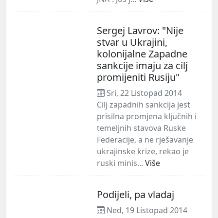
Sergej Lavrov: "Nije
stvar u Ukrajini,
kolonijalne Zapadne
sankcije imaju za cilj
promijeniti Rusiju"
Sri, 22 Listopad 2014
Cilj zapadnih sankcija jest
prisilna promjena ključnih i
temeljnih stavova Ruske
Federacije, a ne rješavanje
ukrajinske krize, rekao je
ruski minis...
Više
Podijeli, pa vladaj
Ned, 19 Listopad 2014