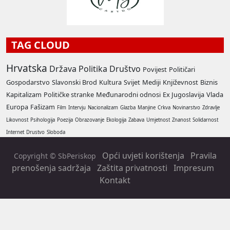
TAG CLOUD
Hrvatska
Država
Politika
Društvo
Povijest
Političari
Gospodarstvo
Slavonski Brod
Kultura
Svijet
Mediji
Književnost
Biznis
Kapitalizam
Političke stranke
Međunarodni odnosi
Ex Jugoslavija
Vlada
Europa
Fašizam
Film
Intervju
Nacionalizam
Glazba
Manjine
Crkva
Novinarstvo
Zdravlje
Likovnost
Psihologija
Poezija
Obrazovanje
Ekologija
Zabava
Umjetnost
Znanost
Solidarnost
Internet
Drustvo
Sloboda
Opći uvjeti korištenja
Pravila
Copyright © SbPeriskop
prenošenja sadržaja
Zaštita privatnosti
Impresum
Kontakt