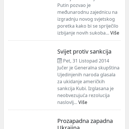
Putin pozvao je
međunarodnu zajednicu na
izgradnju novog svjetskog
poretka kako bi se spriječilo
izbijanje novih sukoba...
Više
Svijet protiv sankcija
Pet, 31 Listopad 2014
Jučer je Generalna skupština
Ujedinjenih naroda glasala
za ukidanje američkih
sankcija Kubi. Izglasana je
neobvezujuća rezolucija
naslovlj...
Više
Prozapadna zapadna
Ukrajina