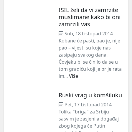
ISIL želi da vi zamrzite
muslimane kako bi oni
zamrzili vas
Sub, 18 Listopad 2014
Kobane će pasti, pao je, nije
pao – vijesti su koje nas
zasipaju svakog dana.
Čovjeku bi se činilo da se u
tom gradiću koji je prije rata
im...
Više
Ruski vrag u komšiluku
Pet, 17 Listopad 2014
Tolika "briga" za Srbiju
sasvim je zasjenila događaj
zbog kojega će Putin