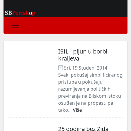
ISIL - pijun u borbi
kraljeva
Sri, 19 Studeni 2014
Svaki pokušaj simplificiranog
pristupa u pokušaju
razumijevanja političkih
previranja na Bliskom istoku
osuđen je na propast, pa
tako...
Više
25 godina bez Zida