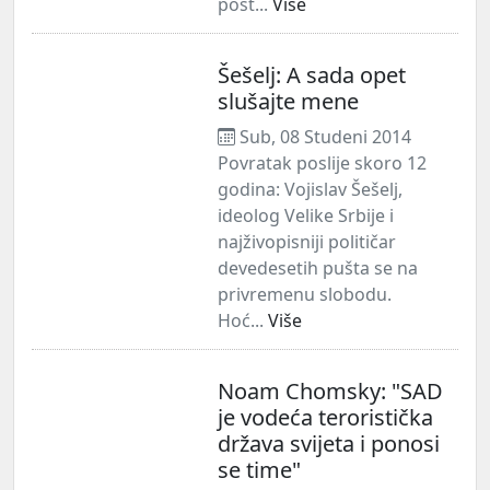
post...
Više
Šešelj: A sada opet
slušajte mene
Sub, 08 Studeni 2014
Povratak poslije skoro 12
godina: Vojislav Šešelj,
ideolog Velike Srbije i
najživopisniji političar
devedesetih pušta se na
privremenu slobodu.
Hoć...
Više
Noam Chomsky: "SAD
je vodeća teroristička
država svijeta i ponosi
se time"