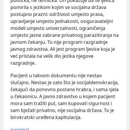
politička, ne tehnička. On pokazuje da se ljevica
pomirila s jezikom kojim se socijalna država
postupno prazni: održivost umjesto prava,
upravljanje umjesto jednakosti, osiguravateljni
modeli umjesto univerzalnosti, ograničenja
umjesto jasne zabrane privatnog parazitiranja na
javnom čekanju. To nije program razgradnje
javnog zdravstva. Ali jest program ljevice koja je
već pristala na velik dio jezika njegove
razgradnje.
Pacijent u takvom dokumentu nije nestao
slučajno. Nestao je zato što je socijaldemokracija,
čekajući da ponovno postane hrabra, i sama sjela
u čekaonicu. A javno zdravstvo u kojem pacijent
mora sam tražiti put, sam kupovati sigurnost i
sam bježati privatno, nije socijalna država. To je
birokratski uređena kapitulacija.
nacional