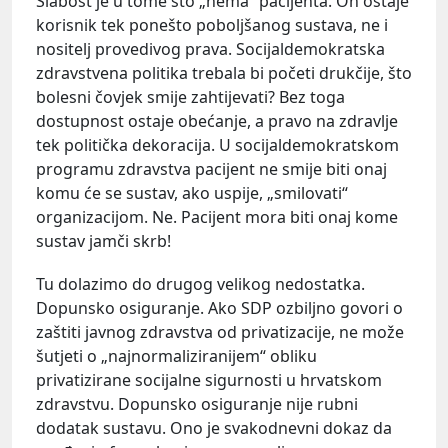
Slabost je u tome što „nema“ pacijenta. On ostaje
korisnik tek ponešto poboljšanog sustava, ne i
nositelj provedivog prava. Socijaldemokratska
zdravstvena politika trebala bi početi drukčije, što
bolesni čovjek smije zahtijevati? Bez toga
dostupnost ostaje obećanje, a pravo na zdravlje
tek politička dekoracija. U socijaldemokratskom
programu zdravstva pacijent ne smije biti onaj
komu će se sustav, ako uspije, „smilovati“
organizacijom. Ne. Pacijent mora biti onaj kome
sustav jamči skrb!
Tu dolazimo do drugog velikog nedostatka.
Dopunsko osiguranje. Ako SDP ozbiljno govori o
zaštiti javnog zdravstva od privatizacije, ne može
šutjeti o „najnormaliziranijem“ obliku
privatizirane socijalne sigurnosti u hrvatskom
zdravstvu. Dopunsko osiguranje nije rubni
dodatak sustavu. Ono je svakodnevni dokaz da