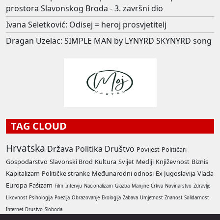
prostora Slavonskog Broda - 3. završni dio
Ivana Seletković: Odisej = heroj prosvjetitelj
Dragan Uzelac: SIMPLE MAN by LYNYRD SKYNYRD song
TAG CLOUD
Hrvatska
Država
Politika
Društvo
Povijest
Političari
Gospodarstvo
Slavonski Brod
Kultura
Svijet
Mediji
Književnost
Biznis
Kapitalizam
Političke stranke
Međunarodni odnosi
Ex Jugoslavija
Vlada
Europa
Fašizam
Film
Intervju
Nacionalizam
Glazba
Manjine
Crkva
Novinarstvo
Zdravlje
Likovnost
Psihologija
Poezija
Obrazovanje
Ekologija
Zabava
Umjetnost
Znanost
Solidarnost
Internet
Drustvo
Sloboda