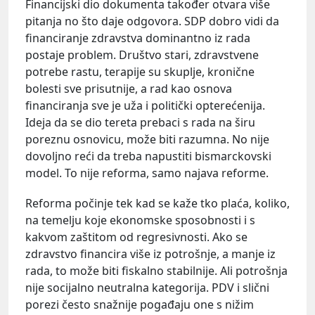
Financijski dio dokumenta također otvara više
pitanja no što daje odgovora. SDP dobro vidi da
financiranje zdravstva dominantno iz rada
postaje problem. Društvo stari, zdravstvene
potrebe rastu, terapije su skuplje, kronične
bolesti sve prisutnije, a rad kao osnova
financiranja sve je uža i politički opterećenija.
Ideja da se dio tereta prebaci s rada na širu
poreznu osnovicu, može biti razumna. No nije
dovoljno reći da treba napustiti bismarckovski
model. To nije reforma, samo najava reforme.
Reforma počinje tek kad se kaže tko plaća, koliko,
na temelju koje ekonomske sposobnosti i s
kakvom zaštitom od regresivnosti. Ako se
zdravstvo financira više iz potrošnje, a manje iz
rada, to može biti fiskalno stabilnije. Ali potrošnja
nije socijalno neutralna kategorija. PDV i slični
porezi često snažnije pogađaju one s nižim