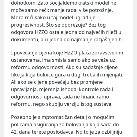
dohotkom. Zato socijaldemokratski model ne
može samo reći: manje rada, više potrošnje.
Mora reći kako u taj model ugrađuje
progresivnost. Što se oporezuje? Bez tog
odgovora HZZO ostaje jedna od najvećih riječi u
dokumentu, ali i jedna od najmanje razjašnjenih.
I povećanje cijena koje HZZO plaća zdravstvenim
ustanovama, ima smisla samo ako se veže uz
reformu odgovornosti. Ako su sadašnje cijene
fikcija koja bolnice gura u dug, treba ih mijenjati.
Ali ako se cijene povećaju bez promjene
upravljanja, mjerenja ishoda, kontrole rada i
odgovornosti uprava, tada ne financiramo
reformu, nego skuplju verziju istog sustava.
Posebno je simptomatičan detalj o mogućim
policama osiguranja za bolovanja koja sada do
42. dana terete poslodavca. No to je za ozbiljniju