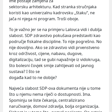
ime postaje zamjena za
sektorsku arhitekturu. Kad stranka stručnjaka
koristi kao univerzalnu kadrovsku „štaku“, ne
jača ni njega ni program. Troši oboje.
To je važno jer se na primjeru Lalovca vidi i dublja
slabost. SDP zdravstvo pokušava predstaviti kao
područje fiskalne discipline. To nije pogrešno. No
nije dovoljno. Ako se zdravstvo vidi prvenstveno
kroz održivost, cijene, nabavu, dugove,
digitalizaciju, tad se gubi najvažnije iz vidokruga,
što bolesni čovjek smije zahtijevati od javnog
sustava? I što se
događa kad to ne dobije?
Najveća slabost SDP-ova dokumenta nije u tome
što u njemu nema riječi o dostupnosti. Ima.
Spominju se liste čekanja, centralizirano
naručivanje, domovi zdravlja, bolja organizacija.