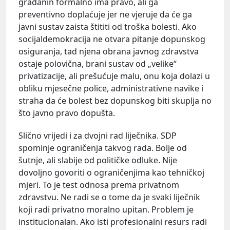
građanin formalno ima pravo, ali ga
preventivno doplaćuje jer ne vjeruje da će ga
javni sustav zaista štititi od troška bolesti. Ako
socijaldemokracija ne otvara pitanje dopunskog
osiguranja, tad njena obrana javnog zdravstva
ostaje polovična, brani sustav od „velike“
privatizacije, ali prešućuje malu, onu koja dolazi u
obliku mjesečne police, administrativne navike i
straha da će bolest bez dopunskog biti skuplja no
što javno pravo dopušta.
Slično vrijedi i za dvojni rad liječnika. SDP
spominje ograničenja takvog rada. Bolje od
šutnje, ali slabije od političke odluke. Nije
dovoljno govoriti o ograničenjima kao tehničkoj
mjeri. To je test odnosa prema privatnom
zdravstvu. Ne radi se o tome da je svaki liječnik
koji radi privatno moralno upitan. Problem je
institucionalan. Ako isti profesionalni resurs radi