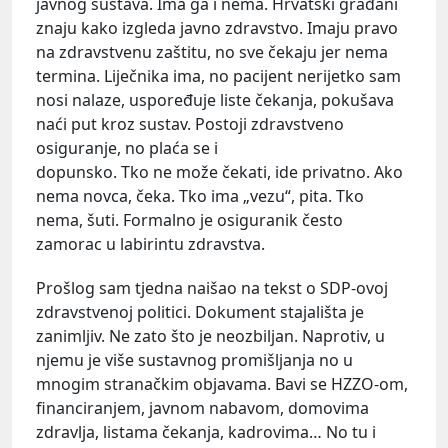
javnog sustava. Ima ga i nema. Hrvatski građani
znaju kako izgleda javno zdravstvo. Imaju pravo
na zdravstvenu zaštitu, no sve čekaju jer nema
termina. Liječnika ima, no pacijent nerijetko sam
nosi nalaze, uspoređuje liste čekanja, pokušava
naći put kroz sustav. Postoji zdravstveno
osiguranje, no plaća se i
dopunsko. Tko ne može čekati, ide privatno. Ako
nema novca, čeka. Tko ima „vezu“, pita. Tko
nema, šuti. Formalno je osiguranik često
zamorac u labirintu zdravstva.
Prošlog sam tjedna naišao na tekst o SDP-ovoj
zdravstvenoj politici. Dokument stajališta je
zanimljiv. Ne zato što je neozbiljan. Naprotiv, u
njemu je više sustavnog promišljanja no u
mnogim stranačkim objavama. Bavi se HZZO-om,
financiranjem, javnom nabavom, domovima
zdravlja, listama čekanja, kadrovima… No tu i