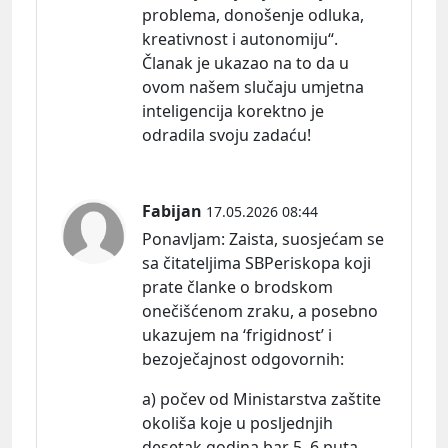
problema, donošenje odluka,
kreativnost i autonomiju“.
Članak je ukazao na to da u
ovom našem slučaju umjetna
inteligencija korektno je
odradila svoju zadaću!
Fabijan
17.05.2026 08:44
Ponavljam:
Zaista, suosjećam se
sa čitateljima SBPeriskopa koji
prate članke o brodskom
onečišćenom zraku, a posebno
ukazujem na ‘frigidnost’ i
bezoječajnost
odgovornih:
a) počev od Ministarstva zaštite
okoliša koje u posljednjih
desetak godina bar 5, 6 puta