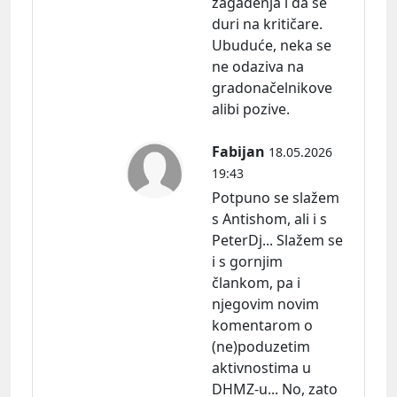
zagađenja i da se
duri na kritičare.
Ubuduće, neka se
ne odaziva na
gradonačelnikove
alibi pozive.
Fabijan
18.05.2026
19:43
Potpuno se slažem
s Antishom, ali i s
PeterDj... Slažem se
i s gornjim
člankom, pa i
njegovim novim
komentarom o
(ne)poduzetim
aktivnostima u
DHMZ-u... No, zato