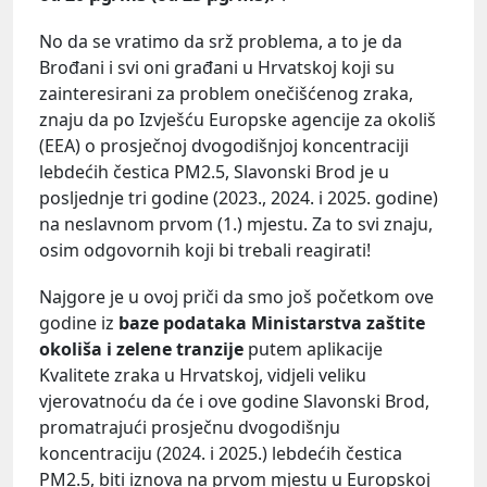
No da se vratimo da srž problema, a to je da
Brođani i svi oni građani u Hrvatskoj koji su
zainteresirani za problem onečišćenog zraka,
znaju da po Izvješću Europske agencije za okoliš
(EEA) o prosječnoj dvogodišnjoj koncentraciji
lebdećih čestica PM2.5, Slavonski Brod je u
posljednje tri godine (2023., 2024. i 2025. godine)
na neslavnom prvom (1.) mjestu. Za to svi znaju,
osim odgovornih koji bi trebali reagirati!
Najgore je u ovoj priči da smo još početkom ove
godine iz
baze podataka Ministarstva zaštite
okoliša i zelene tranzije
putem aplikacije
Kvalitete zraka u Hrvatskoj, vidjeli veliku
vjerovatnoću da će i ove godine Slavonski Brod,
promatrajući prosječnu dvogodišnju
koncentraciju (2024. i 2025.) lebdećih čestica
PM2.5, biti iznova na prvom mjestu u Europskoj