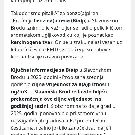
kategoriju: "izuzetno loš"!”
Također smo pitali AI za benzo(a)piren. -
“Praćenje
benzo(a)pirena (B(a)p)
u Slavonskom
Brodu iznimno je važno jer se radi o policikličkom
aromatskom ugljikovodiku koji je poznat kao
karcinogena tvar
. On se u zraku nalazi vezan uz
lebdeće čestice PM10, zbog čega su njihove
koncentracije izravno povezane.
Ključne informacije za B(a)p
u Slavonskom
Brodu u 2025. godini - Propisana srednja
godišnja
ciljna vrijednost za B(a)p iznosi 1
ng/m3
. …
Slavonski Brod redovito bilježi
prekoračenja ove ciljne vrijednosti na
godišnjoj razini.
S obzirom na to da je grad u
2025. godini ponovno bio pri samom vrhu
najzagađenijih gradova u EU po lebdećim
česticama, realno je (bilo za) očekivati da je i
razina B(a)p-a pratila taj negativan trend.”.