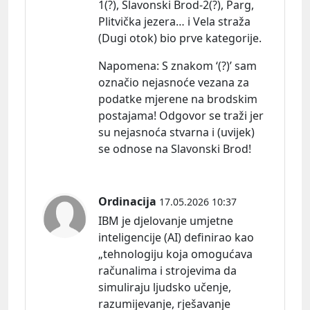
1(?), Slavonski Brod-2(?), Parg,
Plitvička jezera… i Vela straža
(Dugi otok) bio prve kategorije.
Napomena:
S znakom ‘(?)’ sam
označio nejasnoće vezana za
podatke mjerene na brodskim
postajama! Odgovor se traži jer
su nejasnoća stvarna i (uvijek)
se odnose na Slavonski Brod!
Ordinacija
17.05.2026 10:37
IBM je djelovanje umjetne
inteligencije (AI) definirao kao
„tehnologiju koja omogućava
računalima i strojevima da
simuliraju ljudsko učenje,
razumijevanje, rješavanje