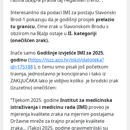
Interesantno da podaci IMI za postaju Slavonski
Brod-1 pokazuju da je godišnji prosjek
prelazio
tu granicu
, čime zrak u Slavonskom Brodu s
obzirom na B(a)p ostaje u
II. kategoriji
(onečišćen zrak).
Inače samo
Godišnje izvješće IMI za 2025.
godinu
(
https://iszz.azo.hr/iskzl/datoteka?
id=175188
), o čemu smo pisali još početkom
travnja, jednostavno je koncipirano i tako iz
ZAKLJUČAKA lako je vidljivo koliko je brodski zrak
(izuzetno) onečišćen:
“Tijekom 2025. godine
Institut za medicinska
istraživanja i medicinu rada (IMI)
proveo je
mjerenja kvalitete zraka na mjernim postajama
Državne mreže za trajno praćenje kvalitete
zraka… (Tako) 2025. godine gravimetrijski su