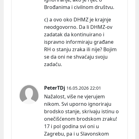
Brođanima i civilnom društvu.
c) a ovo oko DHMZ je krajnje
neodgovorno. Da li DHMZ-ov
zadatak da kontinuirano i
ispravno informiraju građane
RH o stanju zraka ili nije? Bojim
se da oni ne shvaćaju svoju
zadaću.
PeterTDj
16.05.2026 22:01
Nažalost, više ne vjerujem
nikom. Svi uporno ignoriraju
brodsko stanje, skrivaju istinu o
onečišćenom brodskom zraku!
17 i pol godina svi oni u
Zagrebu, pa i u Slavonskom