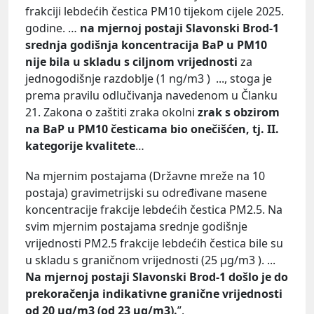
frakciji lebdećih čestica PM10 tijekom cijele 2025.
godine. …
na mjernoj postaji Slavonski Brod-1
srednja godišnja koncentracija BaP u PM10
nije bila u skladu s ciljnom vrijednosti
za
jednogodišnje razdoblje (1 ng/m3 ) ..., stoga je
prema pravilu odlučivanja navedenom u Članku
21. Zakona o zaštiti zraka okolni
zrak s obzirom
na BaP u PM10 česticama bio onečišćen, tj. II.
kategorije kvalitete
…
Na mjernim postajama (Državne mreže na 10
postaja) gravimetrijski su određivane masene
koncentracije frakcije lebdećih čestica PM2.5. Na
svim mjernim postajama srednje godišnje
vrijednosti PM2.5 frakcije lebdećih čestica bile su
u skladu s graničnom vrijednosti (25 µg/m3 ). ...
Na mjernoj postaji Slavonski Brod-1 došlo je do
prekoračenja indikativne granične vrijednosti
od 20 µg/m3 (od 23 µg/m3).
”.