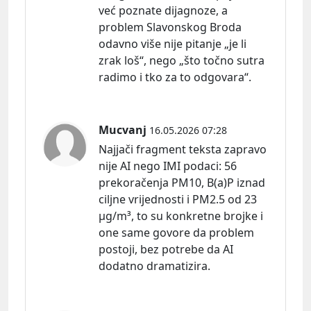
već poznate dijagnoze, a
problem Slavonskog Broda
odavno više nije pitanje „je li
zrak loš“, nego „što točno sutra
radimo i tko za to odgovara“.
Mucvanj
16.05.2026 07:28
Najjači fragment teksta zapravo
nije AI nego IMI
podaci:
56
prekoračenja PM10, B(a)P iznad
ciljne vrijednosti i PM2.5 od 23
μg/m³, to su konkretne brojke i
one same govore da problem
postoji, bez potrebe da AI
dodatno dramatizira.