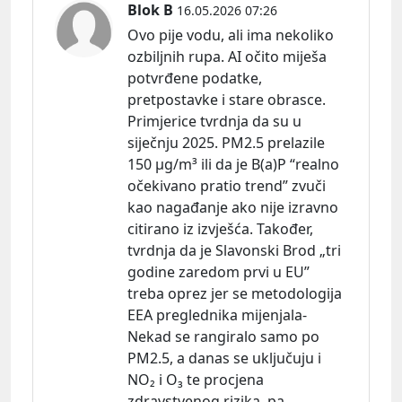
Blok B
16.05.2026 07:26
Ovo pije vodu, ali ima nekoliko
ozbiljnih rupa. AI očito miješa
potvrđene podatke,
pretpostavke i stare obrasce.
Primjerice tvrdnja da su u
siječnju 2025. PM2.5 prelazile
150 μg/m³ ili da je B(a)P “realno
očekivano pratio trend” zvuči
kao nagađanje ako nije izravno
citirano iz izvješća. Također,
tvrdnja da je Slavonski Brod „tri
godine zaredom prvi u EU”
treba oprez jer se metodologija
EEA preglednika mijenjala-
Nekad se rangiralo samo po
PM2.5, a danas se uključuju i
NO₂ i O₃ te procjena
zdravstvenog rizika, pa