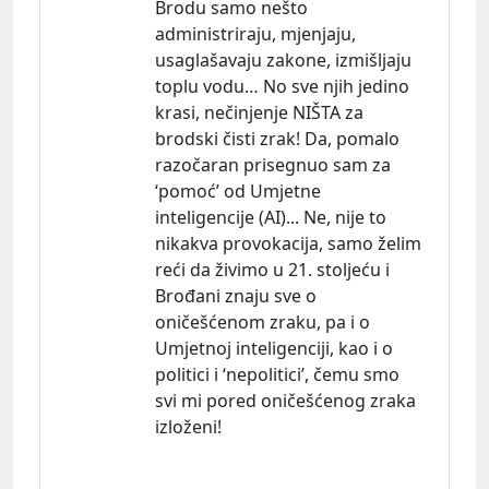
Brodu samo nešto
administriraju, mjenjaju,
usaglašavaju zakone, izmišljaju
toplu vodu… No sve njih jedino
krasi, nečinjenje NIŠTA za
brodski čisti zrak! Da, pomalo
razočaran prisegnuo sam za
‘pomoć’ od Umjetne
inteligencije (AI)... Ne, nije to
nikakva provokacija, samo želim
reći da živimo u 21. stoljeću i
Brođani znaju sve o
oničešćenom zraku, pa i o
Umjetnoj inteligenciji, kao i o
politici i ‘nepolitici’, čemu smo
svi mi pored oničešćenog zraka
izloženi!