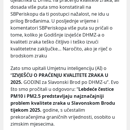
dosada više puta smo konstatirali na
SBPeriskopu da ti postupci nažalost, ne idu u
prilog Brođanima. U posljednje vrijeme i
komentatori SBPeriskopa više puta su pričali o
tome, koliko je Godišnje izvješće DHMZ-a o
kvaliteti zraka teško čitljivo i teško izvući
kvalitetetne zaključke… Naročito, ako je riječ o
brodskom zraku
Zato smo upitali Umjetnu inteligenciju (AI) o
“
IZVJEŠĆU O PRAĆENJU KVALITETE ZRAKA U
2025.
GODINI za Slavonski Brod po DHMZ-u”. Evo
što smo pročitali u odgovoru: “
Lebdeće čestice
PM10 i PM2.5
predstavljaju najznačajniji
problem kvalitete zraka u Slavonskom Brodu
tijekom 2025.
godine, s učestalim
prekoračenjima graničnih vrijednosti, osobito u
zimskim mjesecima.