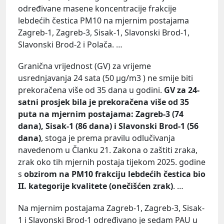
određivane masene koncentracije frakcije
lebdećih čestica PM10 na mjernim postajama
Zagreb-1, Zagreb-3, Sisak-1, Slavonski Brod-1,
Slavonski Brod-2 i Polača. …
Granična vrijednost (GV) za vrijeme
usrednjavanja 24 sata (50 µg/m3 ) ne smije biti
prekoračena više od 35 dana u godini.
GV za 24-
satni prosjek bila je prekoračena više od 35
puta na mjernim postajama: Zagreb-3 (74
dana), Sisak-1 (86 dana) i Slavonski Brod-1 (56
dana)
, stoga je prema pravilu odlučivanja
navedenom u Članku 21. Zakona o zaštiti zraka,
zrak oko tih mjernih postaja tijekom 2025. godine
s
obzirom na PM10 frakciju lebdećih čestica bio
II. kategorije kvalitete (onečišćen zrak)
.
…
Na mjernim postajama Zagreb-1, Zagreb-3, Sisak-
1 i Slavonski Brod-1 određivano je sedam PAU u