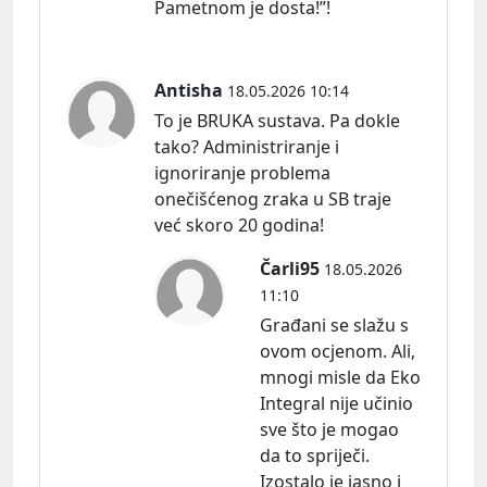
Pametnom je dosta!”!
Antisha
18.05.2026 10:14
To je BRUKA sustava. Pa dokle
tako? Administriranje i
ignoriranje problema
onečišćenog zraka u SB traje
već skoro 20 godina!
Čarli95
18.05.2026
11:10
Građani se slažu s
ovom ocjenom. Ali,
mnogi misle da Eko
Integral nije učinio
sve što je mogao
da to spriječi.
Izostalo je jasno i