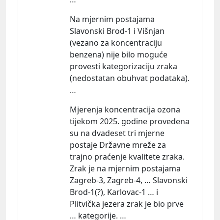
Na mjernim postajama
Slavonski Brod-1 i Višnjan
(vezano za koncentraciju
benzena) nije bilo moguće
provesti kategorizaciju zraka
(nedostatan obuhvat podataka).
…
Mjerenja koncentracija ozona
tijekom 2025. godine provedena
su na dvadeset tri mjerne
postaje Državne mreže za
trajno praćenje kvalitete zraka.
Zrak je na mjernim postajama
Zagreb-3, Zagreb-4, … Slavonski
Brod-1(?), Karlovac-1 … i
Plitvička jezera zrak je bio prve
… kategorije. …