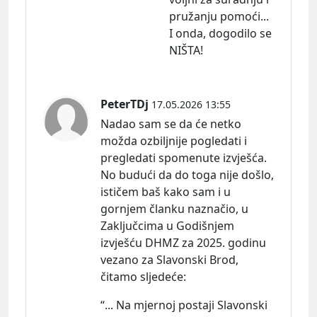
pružanju pomoći...
I onda, dogodilo se
NIŠTA!
PeterTDj
17.05.2026 13:55
Nadao sam se da će netko
možda ozbiljnije pogledati i
pregledati spomenute izvješća.
No budući da do toga nije došlo,
ističem baš kako sam i u
gornjem članku naznačio, u
Zaključcima u Godišnjem
izvješću DHMZ za 2025. godinu
vezano za Slavonski Brod,
čitamo sljedeć
e:
“... Na mjernoj postaji Slavonski