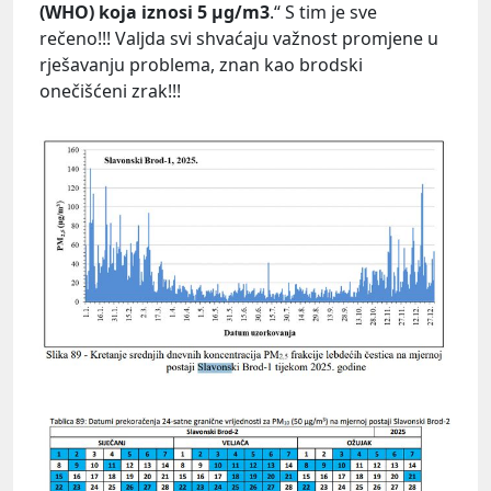
(WHO) koja iznosi 5
μg/m3
.“ S tim je sve
rečeno!!! Valjda svi shvaćaju važnost promjene u
rješavanju problema, znan kao brodski
onečišćeni zrak!!!