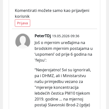
Komentirati možete samo kao prijavljeni
korisnik
Prijava
PeterTDj
19.05.2026 09:36
Još o mjernim uređajima na
brodskim mjernim postajama u
‘uspomeni’ od prije 6 godina na
'fejsu':
“Nevjerojatno! Svi su ignorirali,
pa i DHMZ, ali i Ministarstvu
našu primjedbu vezano za
"mjerenje koncentracija
lebdećih čestica PM10 tijekom
2019. godine … na mjernoj
postaji Slavonski Brod-2 (gdje)