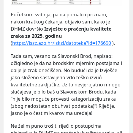
Početkom svibnja, pa da pomalo i priznam,
nakon kratkog čekanja, objavio sam, kako je
DHMZ dovršio
Izvješće o praćenju kvalitete
zraka za 2025. godinu
(
https://iszz.azo.hr/iskzl/datoteka?id=176690
).
Tada sam, vezano za Slavonski Brod, napisao:
očigledno je da na brodskim mjernim postajama i
dalje je zrak onečišćen. No budući da je Izvješće
jako složeno sastavljeno vrlo teško izvući
kvalitetetne zaključke. Uz to nevjerojatno mnogo
slučajeva je bilo baš u Slavonskom Brodu, kada
“nije bilo moguće provesti kategorizaciju zraka
(zbog nedostatan obuhvat podataka)”! Riječ je,
jasno je o čestim kvarovima uređaja!
Ne želim puno trošiti riječi o postupcima
djelatnika iz DHMZ na praćenju kvalitete zraka, ali