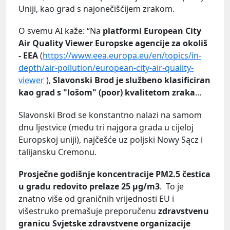
Uniji, kao grad s najonečišćijem zrakom.
O svemu AI kaže: “Na
platformi European City
Air Quality Viewer Europske agencije za okoliš
- EEA
(
https://www.eea.europa.eu/en/topics/in-
depth/air-pollution/european-city-air-quality-
viewer
),
Slavonski Brod je službeno klasificiran
kao grad s "lošom" (poor) kvalitetom zraka
…
Slavonski Brod se konstantno nalazi na samom
dnu ljestvice (među tri najgora grada u cijeloj
Europskoj uniji), najčešće uz poljski Nowy Sącz i
talijansku Cremonu.
Prosječne godišnje koncentracije PM2.5 čestica
u gradu redovito prelaze 25
μg/m3
.
To je
znatno više od graničnih vrijednosti EU i
višestruko premašuje preporučenu
zdravstvenu
granicu Svjetske zdravstvene organizacije