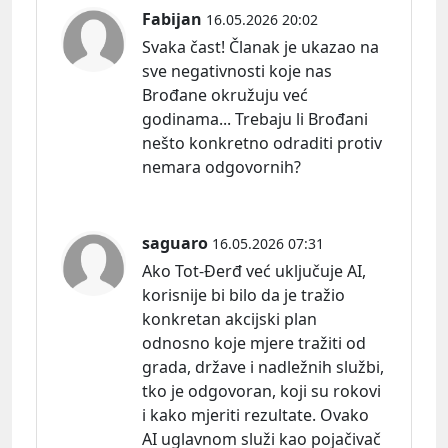
Fabijan
16.05.2026 20:02
Svaka čast! Članak je ukazao na
sve negativnosti koje nas
Brođane okružuju već
godinama... Trebaju li Brođani
nešto konkretno odraditi protiv
nemara odgovornih?
saguaro
16.05.2026 07:31
Ako Tot-Đerđ već uključuje AI,
korisnije bi bilo da je tražio
konkretan akcijski plan
odnosno koje mjere tražiti od
grada, države i nadležnih službi,
tko je odgovoran, koji su rokovi
i kako mjeriti rezultate. Ovako
AI uglavnom služi kao pojačivač