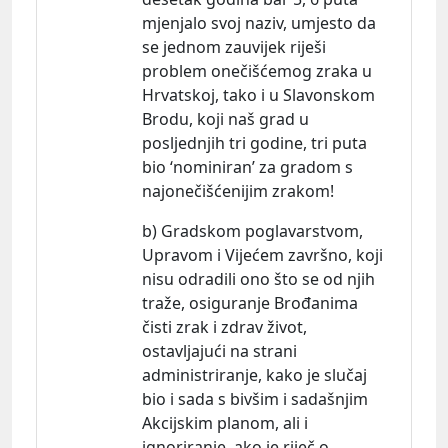
mjenjalo svoj naziv, umjesto da
se jednom zauvijek riješi
problem onečišćemog zraka u
Hrvatskoj, tako i u Slavonskom
Brodu, koji naš grad u
posljednjih tri godine, tri puta
bio ‘nominiran’ za gradom s
najonečišćenijim zrakom!
b) Gradskom poglavarstvom,
Upravom i Vijećem završno, koji
nisu odradili ono što se od njih
traže, osiguranje Brođanima
čisti zrak i zdrav život,
ostavljajući na strani
administriranje, kako je slučaj
bio i sada s bivšim i sadašnjim
Akcijskim planom, ali i
ignoriranje, ako je riječ o