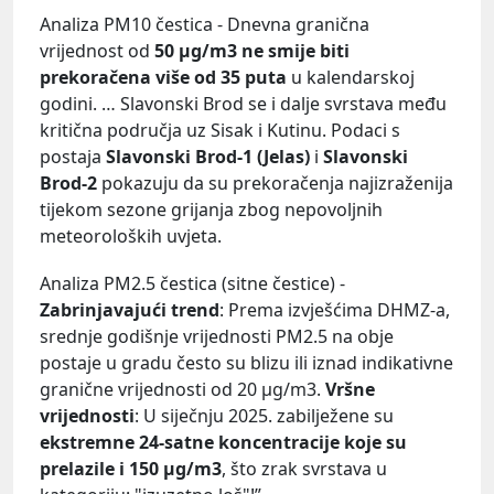
Analiza PM10 čestica - Dnevna granična
vrijednost od
50 μg/m3 ne smije biti
prekoračena više od 35 puta
u kalendarskoj
godini. … Slavonski Brod se i dalje svrstava među
kritična područja uz Sisak i Kutinu. Podaci s
postaja
Slavonski Brod-1 (Jelas)
i
Slavonski
Brod-2
pokazuju da su prekoračenja najizraženija
tijekom sezone grijanja zbog nepovoljnih
meteoroloških uvjeta.
Analiza PM2.5 čestica (sitne čestice) -
Zabrinjavajući trend
: Prema izvješćima DHMZ-a,
srednje godišnje vrijednosti PM2.5 na obje
postaje u gradu često su blizu ili iznad indikativne
granične vrijednosti od 20 μg/m3.
Vršne
vrijednosti
: U siječnju 2025. zabilježene su
ekstremne 24-satne koncentracije koje su
prelazile i 150 μg/m3
, što zrak svrstava u