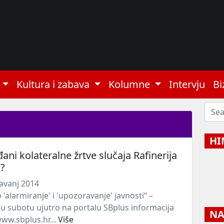
Kultura i zabava
Kolumne
Intervju
Bi
HI
đani kolateralne žrtve slučaja Rafinerija
H?
avanj 2014
'alarmiranje' i 'upozoravanje' javnosti“ –
e u subotu ujutro na portalu SBplus informacija
NAJ
/www.sbplus.hr...
Više