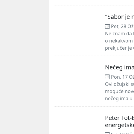
"Sabor je 
Pet, 28 Ož
Ne znam da li
o nekakvom n
prekjučer je 
Nečeg ima
Pon, 17 O
Ovi ožujski 
moguće nove
nečeg ima u z
Peter Tot-
energetske