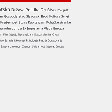
atska
Država
Politika
Društvo
Povijest
ari
Gospodarstvo
Slavonski Brod
Kultura
Svijet
Književnost
Biznis
Kapitalizam
Političke stranke
arodni odnosi
Ex Jugoslavija
Vlada
Europa
am
Film
Intervju
Nacionalizam
Glazba
Manjine
Crkva
stvo
Zdravlje
Likovnost
Psihologija
Poezija
Obrazovanje
a
Zabava
Umjetnost
Znanost
Solidarnost
Internet
Drustvo