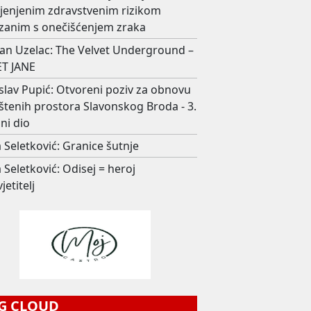
ijenjenim zdravstvenim rizikom
zanim s onečišćenjem zraka
an Uzelac: The Velvet Underground –
T JANE
slav Pupić: Otvoreni poziv za obnovu
štenih prostora Slavonskog Broda - 3.
ni dio
 Seletković: Granice šutnje
 Seletković: Odisej = heroj
jetitelj
G CLOUD