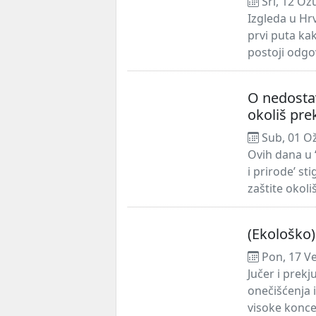
Sri, 12 Ož
Izgleda u Hrv
prvi puta ka
postoji odgov
O nedostavl
okoliš pre
Sub, 01 O
Ovih dana u 
i prirode’ st
zaštite okoliš
(Ekološko)
Pon, 17 Ve
Jučer i prek
onečišćenja i
visoke koncen