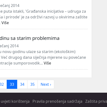
ječanj 2014
 puta istakli, 'Građanska inicijativa – udruga za
ša i prirode' je za održivi razvoj u okvirima zaštite
.
Više
dinu sa starim problemima
ječanj 2014
u novu godinu ulaze sa starim (ekološkim)
 Već drugog dana siječnja mjerene su povećane
tracije sumporovodik...
Više
32
33
34
35
Next ›
uvjeti korištenja
Pravila prenošenja sadržaja
Zaštita priv