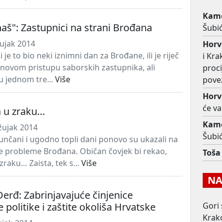
Kame
naš": Zastupnici na strani Brođana
Šubić
ujak 2014
Horv
 je to bio neki iznimni dan za Brođane, ili je riječ
i Kra
ovom pristupu saborskih zastupnika, ali
proc
u jednom tre...
Više
pove
Horv
će v
 u zraku…
Kame
žujak 2014
Šubić
sunčani i ugodno topli dani ponovo su ukazali na
 probleme Brođana. Običan čovjek bi rekao,
Toša
raku… Zaista, tek s...
Više
NAJ
Đerđ: Zabrinjavajuće činjenice
 politike i zaštite okoliša Hrvatske
Gori 
Krako