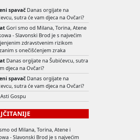
ni spavač
Danas orgijate na
evcu, sutra će vam djeca na Ovčari?
at
Gori smo od Milana, Torina, Atene
kowa - Slavonski Brod je s najvećim
ijenjenim zdravstvenim rizikom
zanim s onečišćenjem zraka
at
Danas orgijate na Šubićevcu, sutra
am djeca na Ovčari?
ni spavač
Danas orgijate na
evcu, sutra će vam djeca na Ovčari?
Asti Gospu
ČITANIJE
smo od Milana, Torina, Atene i
wa - Slavonski Brod je s najvećim