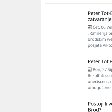
Peter Tot-Đ
zatvaranj
Čet, 06 Ve
„Rafinerija p
brodskim web
posjeta Vikt
Peter Tot-
Pon, 27 Si
Rezultati su 
onečišćen zr
omogućeno k
Postoji li 
Brod?