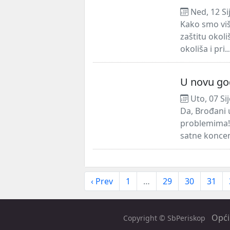
Ned, 12 Si
Kako smo više
zaštitu okoli
okoliša i pri..
U novu go
Uto, 07 Si
Da, Brođani 
problemima!
satne koncen
‹ Prev
1
…
29
30
31
Opći 
Copyright © SbPeriskop