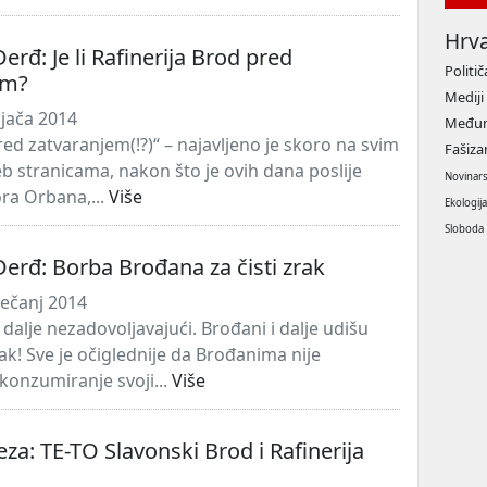
Hrv
erđ: Je li Rafinerija Brod pred
Politič
em?
Mediji
ljača 2014
Međun
red zatvaranjem(!?)“ – najavljeno je skoro na svim
Fašiz
 stranicama, nakon što je ovih dana poslije
Novinar
ora Orbana,...
Više
Ekologij
Sloboda
Đerđ: Borba Brođana za čisti zrak
ječanj 2014
i dalje nezadovoljavajući. Brođani i dalje udišu
ak! Sve je očiglednije da Brođanima nije
onzumiranje svoji...
Više
veza: TE-TO Slavonski Brod i Rafinerija