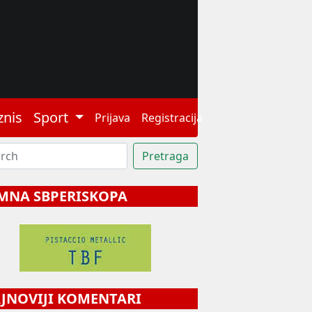
znis
Sport
Prijava
Registracija
MNA SBPERISKOPA
NOVIJI KOMENTARI