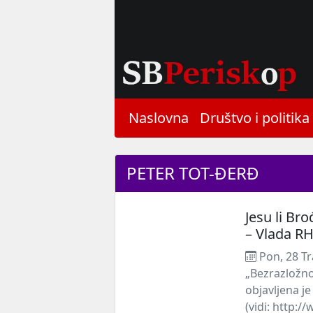
Naslovna
Društvo i politika
PETER TOT-ĐERĐ
Jesu li Bro
– Vlada R
Pon, 28 Tr
„Bezrazložno 
objavljena j
(vidi: http:/