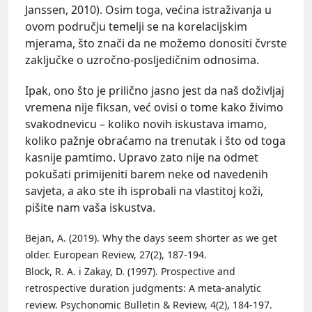
Janssen, 2010). Osim toga, većina istraživanja u
ovom području temelji se na korelacijskim
mjerama, što znači da ne možemo donositi čvrste
zaključke o uzročno-posljedičnim odnosima.
Ipak, ono što je prilično jasno jest da naš doživljaj
vremena nije fiksan, već ovisi o tome kako živimo
svakodnevicu – koliko novih iskustava imamo,
koliko pažnje obraćamo na trenutak i što od toga
kasnije pamtimo. Upravo zato nije na odmet
pokušati primijeniti barem neke od navedenih
savjeta, a ako ste ih isprobali na vlastitoj koži,
pišite nam vaša iskustva.
Bejan, A. (2019). Why the days seem shorter as we get
older. European Review, 27(2), 187-194.
Block, R. A. i Zakay, D. (1997). Prospective and
retrospective duration judgments: A meta-analytic
review. Psychonomic Bulletin & Review, 4(2), 184-197.