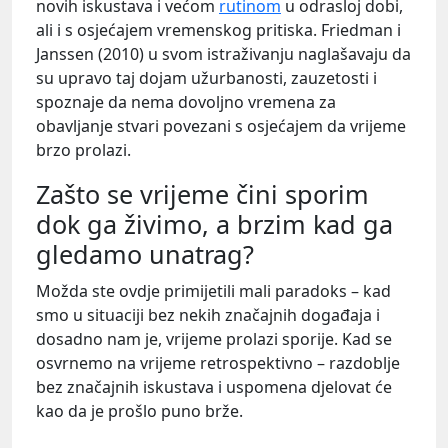
novih iskustava i većom
rutinom
u odrasloj dobi,
ali i s osjećajem vremenskog pritiska. Friedman i
Janssen (2010) u svom istraživanju naglašavaju da
su upravo taj dojam užurbanosti, zauzetosti i
spoznaje da nema dovoljno vremena za
obavljanje stvari povezani s osjećajem da vrijeme
brzo prolazi.
Zašto se vrijeme čini sporim
dok ga živimo, a brzim kad ga
gledamo unatrag?
Možda ste ovdje primijetili mali paradoks – kad
smo u situaciji bez nekih značajnih događaja i
dosadno nam je, vrijeme prolazi sporije. Kad se
osvrnemo na vrijeme retrospektivno – razdoblje
bez značajnih iskustava i uspomena djelovat će
kao da je prošlo puno brže.