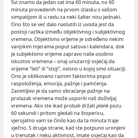
Svi znamo da jedan sat ima 60 minuta, no 60
minuta provedenih na prvom izlasku s vašom
simpatijom ili u redu za neki šalter nisu jednaki.
Ono što se već dalo naslutiti iz uvoda jest da
postoji razlika između objektivnog i subjektivnog
vremena. Objektivno vrijeme je određeno nekim
vanjskim mjerama poput satova i kalendara, dok
je subjektivno vrijeme zapravo naše osobno
iskustvo vremena – onaj unutarnji osjećaj da
vrijeme “leti” ili “stoji”, ovisno u kojoj smo situaciji.
Ono je oblikovano raznim faktorima poput
raspoloženja, emocija, pažnje i pamćenja.
Zanimljivo je da samo obraćanje pažnje na
prolazak vremena može usporiti naš doživljaj
vremena. Ako ste ikad probali držati
plank
pozu
60 sekundi i pritom gledali na štopericu,
vjerojatno vam se činilo kao da ta minuta traje
vječno. S druge strane, kad ste potpuno uronjeni
u trenutak i neku aktivnost, imate osjećaj kao da