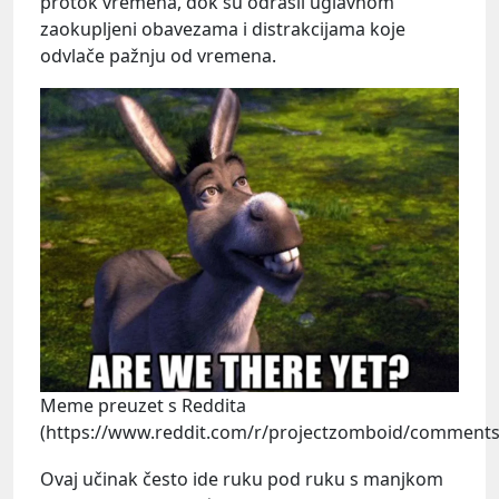
protok vremena, dok su odrasli uglavnom
zaokupljeni obavezama i distrakcijama koje
odvlače pažnju od vremena.
Meme preuzet s Reddita
(https://www.reddit.com/r/projectzomboid/comments
Ovaj učinak često ide ruku pod ruku s manjkom