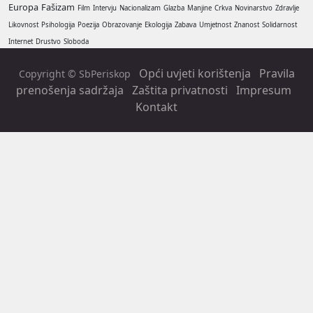
Europa
Fašizam
Film
Intervju
Nacionalizam
Glazba
Manjine
Crkva
Novinarstvo
Zdravlje
Likovnost
Psihologija
Poezija
Obrazovanje
Ekologija
Zabava
Umjetnost
Znanost
Solidarnost
Internet
Drustvo
Sloboda
Opći uvjeti korištenja
Pravila
Copyright © SbPeriskop
prenošenja sadržaja
Zaštita privatnosti
Impresum
Kontakt