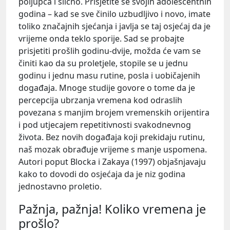
poljupca i slično. Prisjetite se svojih adolescentnih
godina – kad se sve činilo uzbudljivo i novo, imate
toliko značajnih sjećanja i javlja se taj osjećaj da je
vrijeme onda teklo sporije. Sad se probajte
prisjetiti prošlih godinu-dvije, možda će vam se
činiti kao da su proletjele, stopile se u jednu
godinu i jednu masu rutine, posla i uobičajenih
događaja. Mnoge studije govore o tome da je
percepcija ubrzanja vremena kod odraslih
povezana s manjim brojem vremenskih orijentira
i pod utjecajem repetitivnosti svakodnevnog
života. Bez novih događaja koji prekidaju rutinu,
naš mozak obrađuje vrijeme s manje uspomena.
Autori poput Blocka i Zakaya (1997) objašnjavaju
kako to dovodi do osjećaja da je niz godina
jednostavno proletio.
Pažnja, pažnja! Koliko vremena je
prošlo?