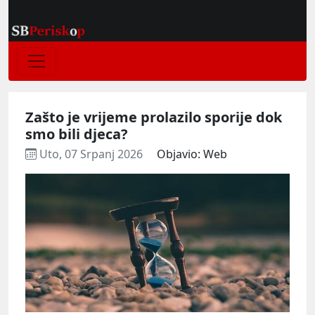
Zašto je vrijeme prolazilo sporije dok
smo bili djeca?
Uto, 07 Srpanj 2026
Objavio: Web