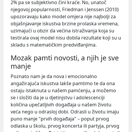
2% pa se subjektivno čini kraće. No, unatoč
njegovoj popularnosti, Friedman i Jenssen (2010)
upozoravaju kako model omjera nije najbolji za
objašnjavanje iskustva brzine prolaska vremena,
uzimajući u obzir da većina istraživanja koja su
testirala ovaj model nisu dobila rezultate koji su u
skladu s matematičkim predviđanjima.
Mozak pamti novosti, a njih je sve
manje
Poznato nam je da nova i emocionalno
angažirajuća iskustva lakše pamtimo te da ona
ostaju istaknuta u našem pamćenju, a možemo
se i složiti da je u djetinjstvu i adolescenciji
količina upečatljivih događaja u našem životu
veća nego u odrasloj dobi. Odrasli u životu imaju
puno manje "prvih događaja" – poput prvog
odlaska u školu, prvog koncerta ili partyja, prvog