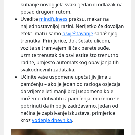
kuhanje novog jela svaki tjedan ili odlazak na
posao drugom rutom.
Uvedite
mindfulness
praksu, makar na
najjednostavnijoj razini. Nerijetko će dovoljan
efekt imati i samo
osvještavanje
sadašnjeg
trenutka. Primjerice, dok šetate ulicom,
vozite se tramvajem ili čak perete suđe,
uzmite trenutak da osvijestite što trenutno
radite, umjesto automatskog obavljanja tih
svakodnevnih zadataka.
Učinite vaše uspomene upečatljivijima u
pamćenju – ako je jedan od razloga osjećaja
da vrijeme leti manji broj uspomena koje
možemo dohvatiti iz pamćenja, možemo se
pobrinuti da ih bolje zadržavamo. Jedan od
načina je zapisivanje iskustava, primjerice
kroz
vođenje dnevnika
.