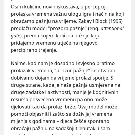
Osim količine novih iskustava, u percepciji
prolaska vremena važnu ulogu igra i način na koji
obraćamo pažnju na vrijeme. Zakay i Block (1995)
predlažu model "prozora pažnje" (eng.
attentional
gate
), prema kojem količina pažnje koju
pridajemo vremenu utječe na njegovo
percipirano trajanje.
Naime, kad nam je dosadno i svjesno pratimo
prolazak vremena, “prozor pažnje” se otvara i
dobivamo dojam da vrijeme prolazi sporije. S
druge strane, kada je naša pažnja usmjerena na
druge zadatke i aktivnosti, manje je kognitivnih
resursa posvećeno vremenu pa ono može
djelovati kao da prolazi brže. Ovaj model može
pomoći objasniti i zašto se doživljaj vremena
mijenja s godinama – djeca češće spontano
obraćaju pažnju na sadašnji trenutak, i sam