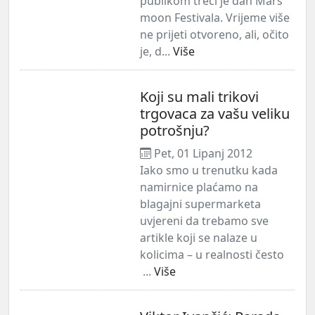
publikom treći je dan Mars
moon Festivala. Vrijeme više
ne prijeti otvoreno, ali, očito
je, d...
Više
Koji su mali trikovi
trgovaca za vašu veliku
potrošnju?
Pet, 01 Lipanj 2012
Iako smo u trenutku kada
namirnice plaćamo na
blagajni supermarketa
uvjereni da trebamo sve
artikle koji se nalaze u
kolicima – u realnosti često
...
Više