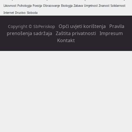
Likovnost
Psihologija
Poezija
Obrazovanje
Ekologija
Zabava
Umjetnost
Znanost
Solidarnost
Internet
Drustvo
Sloboda
Opći uvjeti korištenja
Pravila
Copyright © SbPeriskop
prenošenja sadržaja
Zaštita privatnosti
Impresum
Kontakt