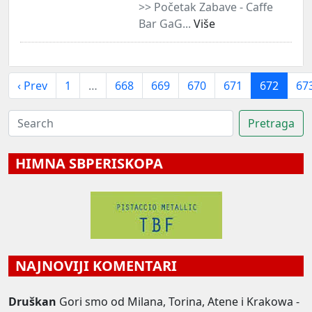
>> Početak Zabave - Caffe
Bar GaG...
Više
‹ Prev
1
…
668
669
670
671
672
67
HIMNA SBPERISKOPA
NAJNOVIJI KOMENTARI
Druškan
Gori smo od Milana, Torina, Atene i Krakowa -