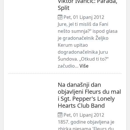
Viktor Ivančić: Parada,
Split
Pet, 01 Lipanj 2012
Jure, jel ti misliš da Fani
nešto sumnja?“ ispod glasa
je gradonačelnik Željko
Kerum upitao
dogradonačelnika Juru
Šundova. „Otkud ti to?“
začudio...
Više
Na današnji dan
objavljeni Fleurs du mal
i Sgt. Pepper's Lonely
Hearts Club Band
Pet, 01 Lipanj 2012
1857. godine objavljena je
zbirka pjesama 'Fleurs du