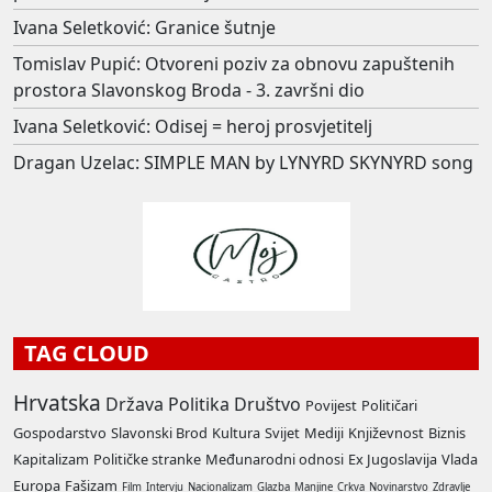
Ivana Seletković: Granice šutnje
Tomislav Pupić: Otvoreni poziv za obnovu zapuštenih
prostora Slavonskog Broda - 3. završni dio
Ivana Seletković: Odisej = heroj prosvjetitelj
Dragan Uzelac: SIMPLE MAN by LYNYRD SKYNYRD song
TAG CLOUD
Hrvatska
Država
Politika
Društvo
Povijest
Političari
Gospodarstvo
Slavonski Brod
Kultura
Svijet
Mediji
Književnost
Biznis
Kapitalizam
Političke stranke
Međunarodni odnosi
Ex Jugoslavija
Vlada
Europa
Fašizam
Film
Intervju
Nacionalizam
Glazba
Manjine
Crkva
Novinarstvo
Zdravlje