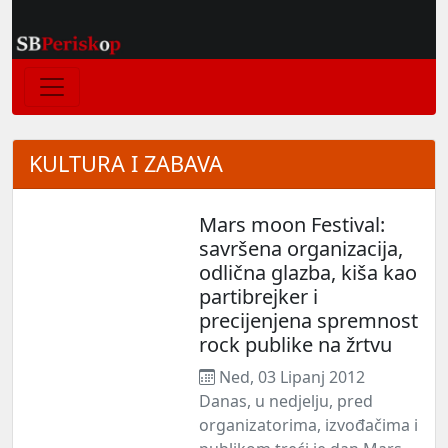
KULTURA I ZABAVA
Mars moon Festival:
savršena organizacija,
odlična glazba, kiša kao
partibrejker i
precijenjena spremnost
rock publike na žrtvu
Ned, 03 Lipanj 2012
Danas, u nedjelju, pred
organizatorima, izvođačima i