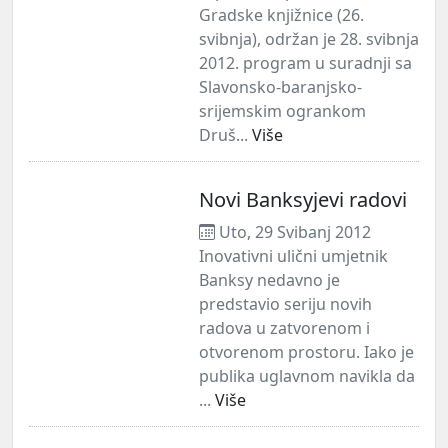
Gradske knjižnice (26.
svibnja), održan je 28. svibnja
2012. program u suradnji sa
Slavonsko-baranjsko-
srijemskim ogrankom
Druš...
Više
Novi Banksyjevi radovi
Uto, 29 Svibanj 2012
Inovativni ulični umjetnik
Banksy nedavno je
predstavio seriju novih
radova u zatvorenom i
otvorenom prostoru. Iako je
publika uglavnom navikla da
...
Više