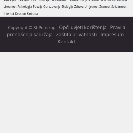
Likovnost
Psihologija
Poezija
Obrazovanje
Ekologija
Zabava
Umjetnost
Znanost
Solidarnost
Internet
Drustvo
Sloboda
Opći uvjeti korištenja
Pravila
Copyright © SbPeriskop
prenošenja sadržaja
Zaštita privatnosti
Impresum
Kontakt