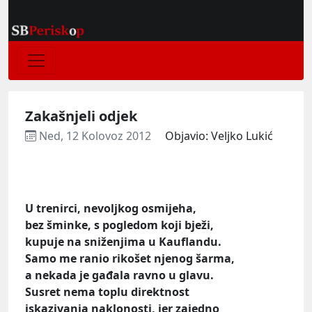
Zakašnjeli odjek
Ned, 12 Kolovoz 2012
Objavio: Veljko Lukić
U trenirci, nevoljkog osmijeha,
bez šminke, s pogledom koji bježi,
kupuje na sniženjima u Kauflandu.
Samo me ranio rikošet njenog šarma,
a nekada je gađala ravno u glavu.
Susret nema toplu direktnost
iskazivanja naklonosti, jer zajedno