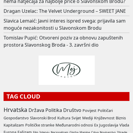
nema natječaja za najbolje priče o Slavonskom Brodu?
Dragan Uzelac: The Velvet Underground – SWEET JANE
Slavica Lemaić: Javni interes ispred svega: prijavila sam
moguće nezakonitosti u Slavonskom Brodu
Tomislav Pupić: Otvoreni poziv za obnovu zapuštenih
prostora Slavonskog Broda - 3. završni dio
TAG CLOUD
Hrvatska
Država
Politika
Društvo
Povijest
Političari
Gospodarstvo
Slavonski Brod
Kultura
Svijet
Mediji
Književnost
Biznis
Kapitalizam
Političke stranke
Međunarodni odnosi
Ex Jugoslavija
Vlada
Europa
Fašizam
Film
Intervju
Nacionalizam
Glazba
Manjine
Crkva
Novinarstvo
Zdravlje