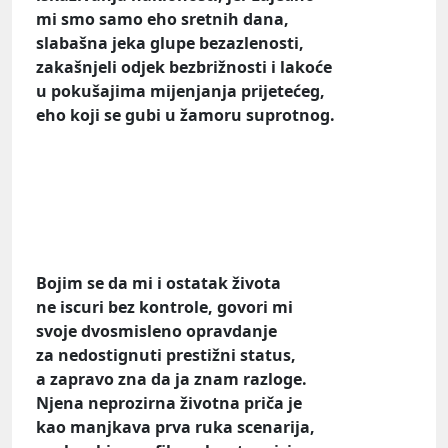
mi smo samo eho sretnih dana,
slabašna jeka glupe bezazlenosti,
zakašnjeli odjek bezbrižnosti i lakoće
u pokušajima mijenjanja prijetećeg,
eho koji se gubi u žamoru suprotnog.
Bojim se da mi i ostatak života
ne iscuri bez kontrole, govori mi
svoje dvosmisleno opravdanje
za nedostignuti prestižni status,
a zapravo zna da ja znam razloge.
Njena neprozirna životna priča je
kao manjkava prva ruka scenarija,