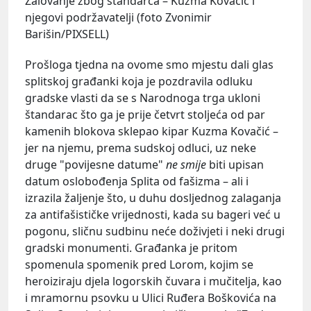
Žalovanje zbog štandarca – Kuzma Kovačić i
njegovi podržavatelji (foto Zvonimir
Barišin/PIXSELL)
Prošloga tjedna na ovome smo mjestu dali glas
splitskoj građanki koja je pozdravila odluku
gradske vlasti da se s Narodnoga trga ukloni
štandarac što ga je prije četvrt stoljeća od par
kamenih blokova sklepao kipar Kuzma Kovačić –
jer na njemu, prema sudskoj odluci, uz neke
druge "povijesne datume"
ne
smije
biti upisan
datum oslobođenja Splita od fašizma – ali i
izrazila žaljenje što, u duhu dosljednog zalaganja
za antifašističke vrijednosti, kada su bageri već u
pogonu, sličnu sudbinu neće doživjeti i neki drugi
gradski monumenti. Građanka je pritom
spomenula spomenik pred Lorom, kojim se
heroiziraju djela logorskih čuvara i mučitelja, kao
i mramornu psovku u Ulici Ruđera Boškovića na