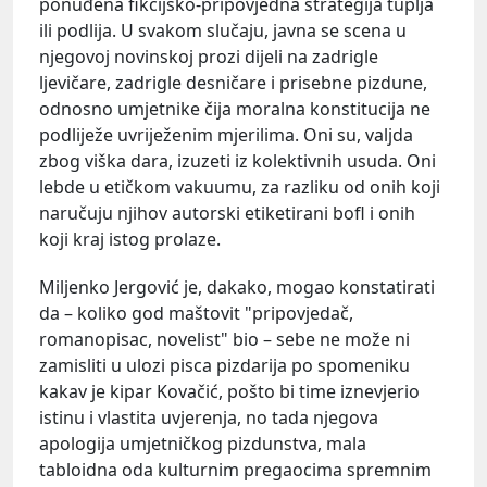
ponuđena fikcijsko-pripovjedna strategija tuplja
ili podlija. U svakom slučaju, javna se scena u
njegovoj novinskoj prozi dijeli na zadrigle
ljevičare, zadrigle desničare i prisebne pizdune,
odnosno umjetnike čija moralna konstitucija ne
podliježe uvriježenim mjerilima. Oni su, valjda
zbog viška dara, izuzeti iz kolektivnih usuda. Oni
lebde u etičkom vakuumu, za razliku od onih koji
naručuju njihov autorski etiketirani bofl i onih
koji kraj istog prolaze.
Miljenko Jergović je, dakako, mogao konstatirati
da – koliko god maštovit "pripovjedač,
romanopisac, novelist" bio – sebe ne može ni
zamisliti u ulozi pisca pizdarija po spomeniku
kakav je kipar Kovačić, pošto bi time iznevjerio
istinu i vlastita uvjerenja, no tada njegova
apologija umjetničkog pizdunstva, mala
tabloidna oda kulturnim pregaocima spremnim