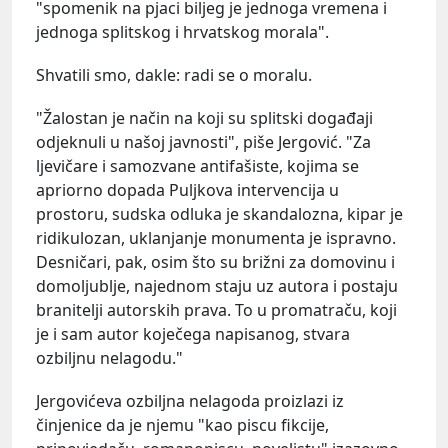
"spomenik na pjaci biljeg je jednoga vremena i
jednoga splitskog i hrvatskog morala".
Shvatili smo, dakle: radi se o moralu.
"Žalostan je način na koji su splitski događaji
odjeknuli u našoj javnosti", piše Jergović. "Za
ljevičare i samozvane antifašiste, kojima se
apriorno dopada Puljkova intervencija u
prostoru, sudska odluka je skandalozna, kipar je
ridikulozan, uklanjanje monumenta je ispravno.
Desničari, pak, osim što su brižni za domovinu i
domoljublje, najednom staju uz autora i postaju
branitelji autorskih prava. To u promatraču, koji
je i sam autor koječega napisanog, stvara
ozbiljnu nelagodu."
Jergovićeva ozbiljna nelagoda proizlazi iz
činjenice da je njemu "kao piscu fikcije,