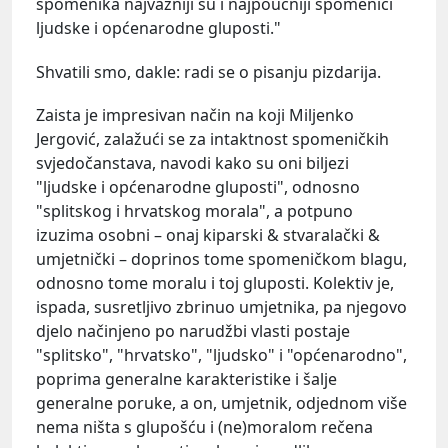
spomenika najvažniji su i najpoučniji spomenici
ljudske i općenarodne gluposti."
Shvatili smo, dakle: radi se o pisanju pizdarija.
Zaista je impresivan način na koji Miljenko
Jergović, zalažući se za intaktnost spomeničkih
svjedočanstava, navodi kako su oni biljezi
"ljudske i općenarodne gluposti", odnosno
"splitskog i hrvatskog morala", a potpuno
izuzima osobni – onaj kiparski & stvaralački &
umjetnički – doprinos tome spomeničkom blagu,
odnosno tome moralu i toj gluposti. Kolektiv je,
ispada, susretljivo zbrinuo umjetnika, pa njegovo
djelo načinjeno po narudžbi vlasti postaje
"splitsko", "hrvatsko", "ljudsko" i "općenarodno",
poprima generalne karakteristike i šalje
generalne poruke, a on, umjetnik, odjednom više
nema ništa s glupošću i (ne)moralom rečena