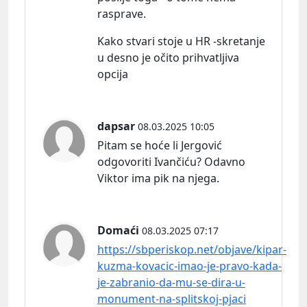
rasprave.
Kako stvari stoje u HR -skretanje
u desno je očito prihvatljiva
opcija
dapsar
08.03.2025 10:05
Pitam se hoće li Jergović
odgovoriti Ivančiću? Odavno
Viktor ima pik na njega.
Domaći
08.03.2025 07:17
https://sbperiskop.net/objave/kipar-
kuzma-kovacic-imao-je-pravo-kada-
je-zabranio-da-mu-se-dira-u-
monument-na-splitskoj-pjaci