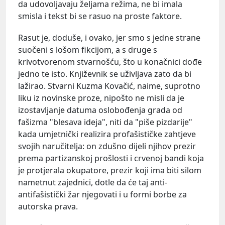
da udovoljavaju željama režima, ne bi imala
smisla i tekst bi se rasuo na proste faktore.
Rasut je, doduše, i ovako, jer smo s jedne strane
suočeni s lošom fikcijom, a s druge s
krivotvorenom stvarnošću, što u konačnici dođe
jedno te isto. Književnik se uživljava zato da bi
lažirao. Stvarni Kuzma Kovačić, naime, suprotno
liku iz novinske proze, nipošto ne misli da je
izostavljanje datuma oslobođenja grada od
fašizma "blesava ideja", niti da "piše pizdarije"
kada umjetnički realizira profašističke zahtjeve
svojih naručitelja: on zdušno dijeli njihov prezir
prema partizanskoj prošlosti i crvenoj bandi koja
je protjerala okupatore, prezir koji ima biti silom
nametnut zajednici, dotle da će taj anti-
antifašistički žar njegovati i u formi borbe za
autorska prava.