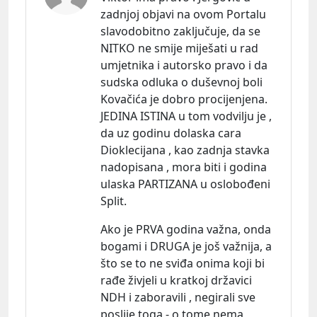
zadnjoj objavi na ovom Portalu
slavodobitno zaključuje, da se
NITKO ne smije miješati u rad
umjetnika i autorsko pravo i da
sudska odluka o duševnoj boli
Kovačića je dobro procijenjena.
JEDINA ISTINA u tom vodvilju je ,
da uz godinu dolaska cara
Dioklecijana , kao zadnja stavka
nadopisana , mora biti i godina
ulaska PARTIZANA u oslobođeni
Split.
Ako je PRVA godina važna, onda
bogami i DRUGA je još važnija, a
što se to ne sviđa onima koji bi
rađe živjeli u kratkoj državici
NDH i zaboravili , negirali sve
poslije toga - o tome nema