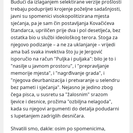
Budući da izlaganjem selektirane verzije prošlosti
trebaju poduprijeti krojenje poželjne sadašnjosti,
javni su spomenici visokopolitizirana mjesta
sjećanja, pa je sam čin postavljanja Kovačićeva
štandarca, upriličen prije dva i pol desetljeća, bez
ostatka bio u službi ideološkog terora. Stoga za
njegovo podizanje – a ne za uklanjanje – vrijedi
ama baš svaka invektiva što ju je Jergović
isporučio na račun "Puljka i puljaka": bilo je to i
"nasilje u javnom prostoru", i "prepravljanje
memorije mjesta", i "nagrđivanje grada", i
"njegova deurbanizacija i pretvaranje u selendru
bez pameti i sjećanja". Nejasno je jedino zbog
čega pisca, u susretu sa "žalosnim" srazom
ljevice i desnice, prožima "ozbiljna nelagoda",
kada su njegovi argumenti do detalja podudarni
s lupetanjem zadriglih desničara.
Shvatili smo, dakle: osim po spomenicima,