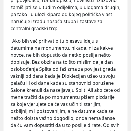
pripovjedaču, romanopiscu, novelistu" izazovno
zamišljati se u tuđim odijelima, u ulogama drugih,
pa tako i u ulozi kipara od kojeg politička vlast
naručuje izradu nosača stupa i zastave za
centralni gradski trg:
"Ako bih već prihvatio tu blesavu ideju s
datumima na monumentu, nikada, ni za kakve
novce, ne bih dopustio da netko poslije nešto
dopisuje. Bez obzira na to što mislim da je dan
oslobođenja Splita od fašizma za povijest grada
važniji od dana kada je Dioklecijan ušao u svoju
palaču ili od dana kada su stanovnici porušene
Salone krenuli da naseljavaju Split. Ali ako ćete od
mene tražiti da po monumentu pišem pizdarije
za koje vjerujete da će vas učiniti starijim,
ozbiljnijim i poštovanijim, a ne datume kada se
nešto doista važno dogodilo, onda nema šanse
da ću vam dopustiti da u to poslije dirate. Od svih