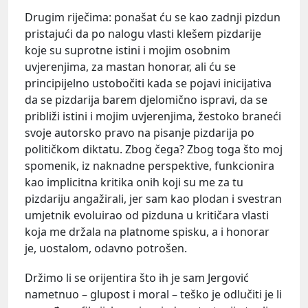
Drugim riječima: ponašat ću se kao zadnji pizdun
pristajući da po nalogu vlasti klešem pizdarije
koje su suprotne istini i mojim osobnim
uvjerenjima, za mastan honorar, ali ću se
principijelno ustobočiti kada se pojavi inicijativa
da se pizdarija barem djelomično ispravi, da se
približi istini i mojim uvjerenjima, žestoko braneći
svoje autorsko pravo na pisanje pizdarija po
političkom diktatu. Zbog čega? Zbog toga što moj
spomenik, iz naknadne perspektive, funkcionira
kao implicitna kritika onih koji su me za tu
pizdariju angažirali, jer sam kao plodan i svestran
umjetnik evoluirao od pizduna u kritičara vlasti
koja me držala na platnome spisku, a i honorar
je, uostalom, odavno potrošen.
Držimo li se orijentira što ih je sam Jergović
nametnuo – glupost i moral – teško je odlučiti je li