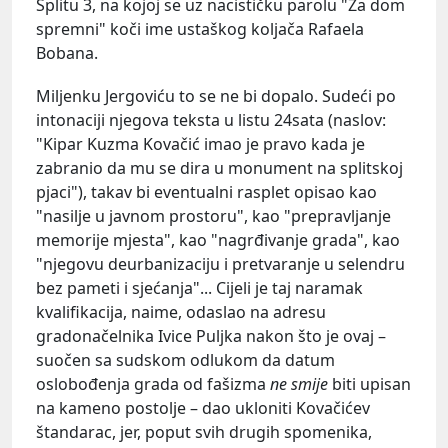
Splitu 3, na kojoj se uz nacističku parolu "Za dom
spremni" koči ime ustaškog koljača Rafaela
Bobana.
Miljenku Jergoviću to se ne bi dopalo. Sudeći po
intonaciji njegova teksta u listu 24sata (naslov:
"Kipar Kuzma Kovačić imao je pravo kada je
zabranio da mu se dira u monument na splitskoj
pjaci"), takav bi eventualni rasplet opisao kao
"nasilje u javnom prostoru", kao "prepravljanje
memorije mjesta", kao "nagrđivanje grada", kao
"njegovu deurbanizaciju i pretvaranje u selendru
bez pameti i sjećanja"... Cijeli je taj naramak
kvalifikacija, naime, odaslao na adresu
gradonačelnika Ivice Puljka nakon što je ovaj –
suočen sa sudskom odlukom da datum
oslobođenja grada od fašizma
ne
smije
biti upisan
na kameno postolje – dao ukloniti Kovačićev
štandarac, jer, poput svih drugih spomenika,