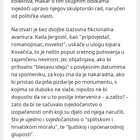
kolektiva, makar o tim skupnim odlikama
svjedoči upravo njegov skulptorski rad, naručen
od političke vlasti.
Na stvari je bez dvojbe izazovna fikcionalna
avantura. Kada Jergović, kao "pripovjedač,
romanopisac, novelist", uskače u ulogu kipara
Kovačića, to je nešto poput sretnog putovanja u
zajamčenu nevinost. Jer, objašnjava, ako bi
prihvatio "blesavu ideju" s povijesnim datumima
na spomeniku, za koju zna da je nakaradna, ako
bi pristao da piše pizdarije po monumentu, s
kojima se duboko ne slaže, nipošto ne bi
dopustio da se u to poslije intervenira – a zašto? –
zato da bi se sačuvalo svjedočanstvo o
izopačenosti onih koji su djelo od njega naručili,
što je ujedno i svjedočanstvo o "splitskom i
hrvatskom moralu", te "ljudskoj i općenarodnoj
gluposti".