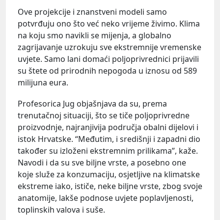
Ove projekcije i znanstveni modeli samo
potvrđuju ono što već neko vrijeme živimo. Klima
na koju smo navikli se mijenja, a globalno
zagrijavanje uzrokuju sve ekstremnije vremenske
uvjete. Samo lani domaći poljoprivrednici prijavili
su štete od prirodnih nepogoda u iznosu od 589
milijuna eura.
Profesorica Jug objašnjava da su, prema
trenutačnoj situaciji, što se tiče poljoprivredne
proizvodnje, najranjivija područja obalni dijelovi i
istok Hrvatske. “Međutim, i središnji i zapadni dio
također su izloženi ekstremnim prilikama”, kaže.
Navodi i da su sve biljne vrste, a posebno one
koje služe za konzumaciju, osjetljive na klimatske
ekstreme iako, ističe, neke biljne vrste, zbog svoje
anatomije, lakše podnose uvjete poplavljenosti,
toplinskih valova i suše.