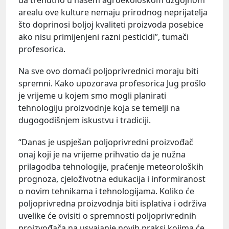
arealu ove kulture nemaju prirodnog neprijatelja
što doprinosi boljoj kvaliteti proizvoda posebice
ako nisu primijenjeni razni pesticidi”, tumači
profesorica.
Na sve ovo domaći poljoprivrednici moraju biti
spremni. Kako upozorava profesorica Jug prošlo
je vrijeme u kojem smo mogli planirati
tehnologiju proizvodnje koja se temelji na
dugogodišnjem iskustvu i tradiciji.
“Danas je uspješan poljoprivredni proizvođač
onaj koji je na vrijeme prihvatio da je nužna
prilagodba tehnologije, praćenje meteoroloških
prognoza, cjeloživotna edukacija i informiranost
o novim tehnikama i tehnologijama. Koliko će
poljoprivredna proizvodnja biti isplativa i održiva
uvelike će ovisiti o spremnosti poljoprivrednih
proizvođača na usvajanje novih praksi kojima će