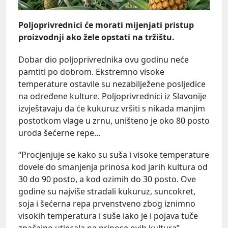
Poljoprivrednici će morati mijenjati pristup
proizvodnji ako žele opstati na tržištu.
Dobar dio poljoprivrednika ovu godinu neće
pamtiti po dobrom. Ekstremno visoke
temperature ostavile su nezabilježene posljedice
na određene kulture. Poljoprivrednici iz Slavonije
izvještavaju da će kukuruz vršiti s nikada manjim
postotkom vlage u zrnu, uništeno je oko 80 posto
uroda šećerne repe…
“Procjenjuje se kako su suša i visoke temperature
dovele do smanjenja prinosa kod jarih kultura od
30 do 90 posto, a kod ozimih do 30 posto. Ove
godine su najviše stradali kukuruz, suncokret,
soja i šećerna repa prvenstveno zbog iznimno
visokih temperatura i suše iako je i pojava tuče
značajno utjecala na prinose ovih kultura”,