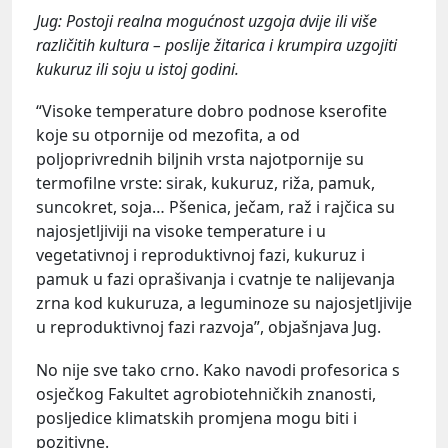
Jug: Postoji realna mogućnost uzgoja dvije ili više
različitih kultura – poslije žitarica i krumpira uzgojiti
kukuruz ili soju u istoj godini.
“Visoke temperature dobro podnose kserofite
koje su otpornije od mezofita, a od
poljoprivrednih biljnih vrsta najotpornije su
termofilne vrste: sirak, kukuruz, riža, pamuk,
suncokret, soja… Pšenica, ječam, raž i rajčica su
najosjetljiviji na visoke temperature i u
vegetativnoj i reproduktivnoj fazi, kukuruz i
pamuk u fazi oprašivanja i cvatnje te nalijevanja
zrna kod kukuruza, a leguminoze su najosjetljivije
u reproduktivnoj fazi razvoja”, objašnjava Jug.
No nije sve tako crno. Kako navodi profesorica s
osječkog Fakultet agrobiotehničkih znanosti,
posljedice klimatskih promjena mogu biti i
pozitivne.