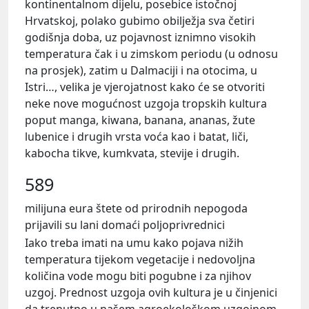
kontinentalnom dijelu, posebice istočnoj
Hrvatskoj, polako gubimo obilježja sva četiri
godišnja doba, uz pojavnost iznimno visokih
temperatura čak i u zimskom periodu (u odnosu
na prosjek), zatim u Dalmaciji i na otocima, u
Istri…, velika je vjerojatnost kako će se otvoriti
neke nove mogućnost uzgoja tropskih kultura
poput manga, kiwana, banana, ananas, žute
lubenice i drugih vrsta voća kao i batat, liči,
kabocha tikve, kumkvata, stevije i drugih.
589
milijuna eura štete od prirodnih nepogoda
prijavili su lani domaći poljoprivrednici
Iako treba imati na umu kako pojava nižih
temperatura tijekom vegetacije i nedovoljna
količina vode mogu biti pogubne i za njihov
uzgoj. Prednost uzgoja ovih kultura je u činjenici
da trenutno u našem agroekološkom uzgojnom