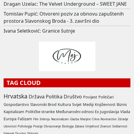
Dragan Uzelac: The Velvet Underground – SWEET JANE
Tomislav Pupić: Otvoreni poziv za obnovu zapuštenih
prostora Slavonskog Broda - 3. završni dio
Ivana Seletković: Granice šutnje
TAG CLOUD
Hrvatska
Država
Politika
Društvo
Povijest
Političari
Gospodarstvo
Slavonski Brod
Kultura
Svijet
Mediji
Književnost
Biznis
Kapitalizam
Političke stranke
Međunarodni odnosi
Ex Jugoslavija
Vlada
Europa
Fašizam
Film
Intervju
Nacionalizam
Glazba
Manjine
Crkva
Novinarstvo
Zdravlje
Likovnost
Psihologija
Poezija
Obrazovanje
Ekologija
Zabava
Umjetnost
Znanost
Solidarnost
Internet
Drustvo
Sloboda