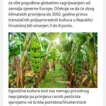
će više pogođene globalnim zagrijavanjem od
zemalja sjeverne Europe. Očekuje se da će zbog
klimatskih promjena do 2050. godine prinos
trenutačnih poljoprivrednih kultura u Republici
Hrvatskoj biti smanjen 3 do 8 posto.
Egzotične kulture kod nas nemaju prirodnog
neprijatelja pa primjena raznih pesticida
vjerojatno ne bi bila potrebna/Shutterstock