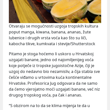
Otvaraju se mogućnosti uzgoja tropskih kultura
poput manga, kiwana, banana, ananas, žute
lubenice i drugih vrsta voća kao što su liči,
kabocha tikve, kumkvata i stevije/Shutterstock
Pitamo je stoga hoćemo li uskoro u Hrvatskoj
uzgajati banane, jedno od najomiljenijeg voća
koje potječe iz tropske jugoistočne Azije, čiji je
uzgoj do nedavno bio nezamisliv, a čija stabla sve
češće viđamo u vrtovima kuća kontinentalne
Hrvatske. Profesorica Jug odgovara da ne samo
da ćemo vjerojatno moći uzgajati banane, već niz
drugog tropskog voća, pa čak i ananas.
“S obzirom na to da se klima mijenja te da u