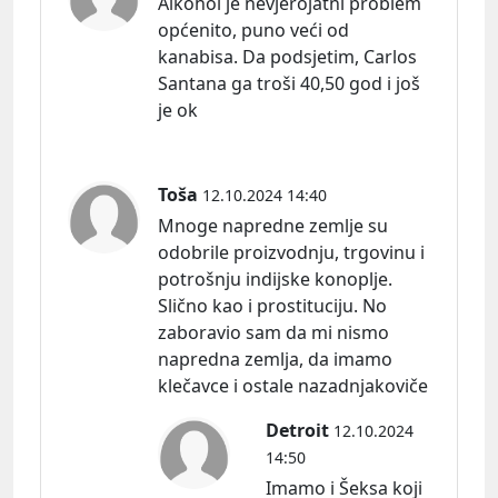
Alkohol je nevjerojatni problem
općenito, puno veći od
kanabisa. Da podsjetim, Carlos
Santana ga troši 40,50 god i još
je ok
Toša
12.10.2024 14:40
Mnoge napredne zemlje su
odobrile proizvodnju, trgovinu i
potrošnju indijske konoplje.
Slično kao i prostituciju. No
zaboravio sam da mi nismo
napredna zemlja, da imamo
klečavce i ostale nazadnjakoviče
Detroit
12.10.2024
14:50
Imamo i Šeksa koji