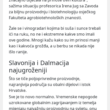
sažima situaciju profesorica Irena Jug sa Zavoda
za biljnu proizvodnju i biotehnologiju osječkog
Fakulteta agrobiotehnoloških znanosti.
Žale se i vinogradari kojima bi suša i sunce trebali
ići na ruku, no ne i ekstremne kakve smo imali
ove godine. Mnogi kažu kako su im prinosi manji
kao i kakvoća grožđa, a u berbu se nikada nije
išlo ranije.
Slavonija i Dalmacija
najugroženiji
Što se tiče poljoprivredne proizvodnje,
najranjivija područja su obalni dijelovi i istok
Hrvatske.
Sve je to novo normalno. Vremenske nepogode
uzrokovane globalnim zagrijavanjem iz temelja
mijenjaju najvažniju proizvodnju na svijetu, onu