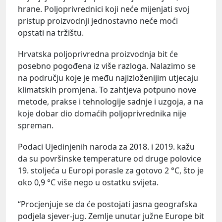
hrane. Poljoprivrednici koji neće mijenjati svoj
pristup proizvodnji jednostavno neće moći
opstati na tržištu.
Hrvatska poljoprivredna proizvodnja bit će
posebno pogođena iz više razloga. Nalazimo se
na području koje je među najizloženijim utjecaju
klimatskih promjena. To zahtjeva potpuno nove
metode, prakse i tehnologije sadnje i uzgoja, a na
koje dobar dio domaćih poljoprivrednika nije
spreman.
Podaci Ujedinjenih naroda za 2018. i 2019. kažu
da su površinske temperature od druge polovice
19. stoljeća u Europi porasle za gotovo 2 °C, što je
oko 0,9 °C više nego u ostatku svijeta.
“Procjenjuje se da će postojati jasna geografska
podjela sjever-jug. Zemlje unutar južne Europe bit