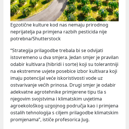
Egzotične kulture kod nas nemaju prirodnog
neprijatelja pa primjena razbih pesticida nije
potrebna/Shutterstock
“Strategija prilagodbe trebala bi se odvijati
istovremeno u dva smjera. Jedan smjer je pravilan
odabir kultivara (hibridi i sorte) koji su tolerantniji
na ekstremne uvjete posebice izbor kultivara koji
imaju potencijal veće iskoristivosti vode uz
ostvarivanje većih prinosa. Drugi smjer je odabir
adekvatne agrotehnike primjerene tipu tla s
njegovim svojstvima i klimatskim uvjetima
agroekološkog uzgojnog područja kao i primjena
ostalih tehnologija s ciljem prilagodbe klimatskim
promjenama”, ističe profesorica Jug.