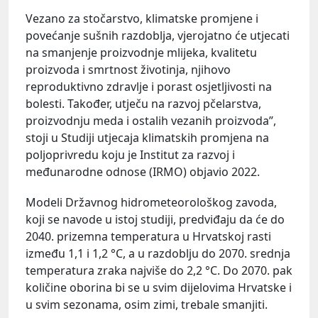
Vezano za stočarstvo, klimatske promjene i
povećanje sušnih razdoblja, vjerojatno će utjecati
na smanjenje proizvodnje mlijeka, kvalitetu
proizvoda i smrtnost životinja, njihovo
reproduktivno zdravlje i porast osjetljivosti na
bolesti. Također, utječu na razvoj pčelarstva,
proizvodnju meda i ostalih vezanih proizvoda”,
stoji u Studiji utjecaja klimatskih promjena na
poljoprivredu koju je Institut za razvoj i
međunarodne odnose (IRMO) objavio 2022.
Modeli Državnog hidrometeorološkog zavoda,
koji se navode u istoj studiji, predviđaju da će do
2040. prizemna temperatura u Hrvatskoj rasti
između 1,1 i 1,2 °C, a u razdoblju do 2070. srednja
temperatura zraka najviše do 2,2 °C. Do 2070. pak
količine oborina bi se u svim dijelovima Hrvatske i
u svim sezonama, osim zimi, trebale smanjiti.