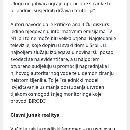
Ulogu negativaca igraju opozicione stranke te
pripadnici susjednih država i teritorija”.
Autori navode da je kritičko-analitički diskurs
jedino njegovan u informativnim emisijama TV
N1, ali to ne može biti velika utjeha. Najgledanije
televizije, koje dopiru u svaki dom u Srbiji, u
najboljem slučaju izbjegavaju novinarski posao
svodeći se na evidentičare, a u najgorem
otvoreno sudjeluju u promociji naprednjaka i
njihovog autoritarnog vođe te u demoniziranju
neistomišljenika. To je “zajednički model
izvještavanja uz manja odstupanja utvrđen
tijekom osmogodišnjeg monitoringa koje
provodi BIRODI”.
Glavni junak realitya
Vučić je zaista medijski fenomen – on uspijeva u