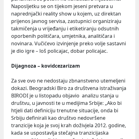
Naposljetku se on tijekom jeseni pretvara u
naprednjački reality show u kojem, uz direktan
prijenos javnog servisa, zastupnici organiziraju
takmičenja u vrijeđanju i etiketiranju odsutnih
oporbenih političara, umjetnika, analitičara i
novinara. Vučićevo izvinjenje preko volje sastavni
je dio igre – loš policajac, dobar policajac.
Dijagnoza – kovidcezarizam
Za sve ovo ne nedostaju zbnanstveno utemeljeni
dokazi. Beogradski Biro za društvena istraživanja
BIRODI je u listopadu objavio analizu stanja u
društvu, u javnosti te u medijima Srbije: „Ako bi
htjeli dati definiciju trenutne situacije, onda bi
Srbiju definirali kao društvo nedovršene
tranzicije koja je svoj krah doživjela 2012. godine,
kada se uspostavlja stečajna tranzicijaska