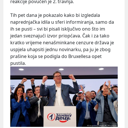
reakcije povučen je 2. travnja.
Tih pet dana je pokazalo kako bi izgledala
naprednjačka idila u sferi informiranja, samo da
ih se pusti – svi bi pisali isključivo ono što im
jedan sveznajući izvor priopćava. Čak i za tako
kratko vrijeme nenašminkane cenzure država je
uspjela uhapsiti jednu novinarku, pa ju je zbog
prašine koja se podigla do Bruxellesa opet
pustila.