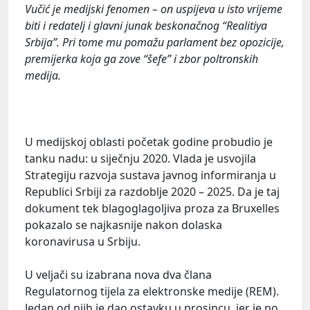
Vučić je medijski fenomen – on uspijeva u isto vrijeme
biti i redatelj i glavni junak beskonačnog “Realitiya
Srbija”. Pri tome mu pomažu parlament bez opozicije,
premijerka koja ga zove “šefe” i zbor poltronskih
medija.
U medijskoj oblasti početak godine probudio je
tanku nadu: u siječnju 2020. Vlada je usvojila
Strategiju razvoja sustava javnog informiranja u
Republici Srbiji za razdoblje 2020 – 2025. Da je taj
dokument tek blagoglagoljiva proza za Bruxelles
pokazalo se najkasnije nakon dolaska
koronavirusa u Srbiju.
U veljači su izabrana nova dva člana
Regulatornog tijela za elektronske medije (REM).
Jedan od njih je dao ostavku u prosincu, jer je po