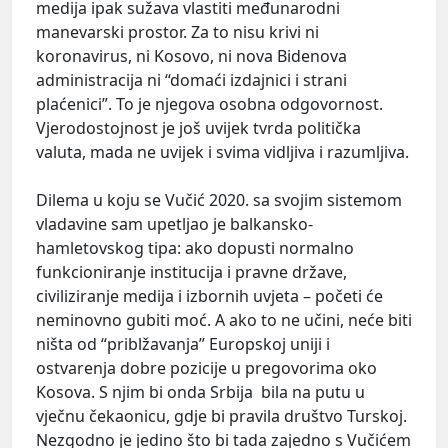
medija ipak sužava vlastiti međunarodni
manevarski prostor. Za to nisu krivi ni
koronavirus, ni Kosovo, ni nova Bidenova
administracija ni “domaći izdajnici i strani
plaćenici”. To je njegova osobna odgovornost.
Vjerodostojnost je još uvijek tvrda politička
valuta, mada ne uvijek i svima vidljiva i razumljiva.
Dilema u koju se Vučić 2020. sa svojim sistemom
vladavine sam upetljao je balkansko-
hamletovskog tipa: ako dopusti normalno
funkcioniranje institucija i pravne države,
civiliziranje medija i izbornih uvjeta – početi će
neminovno gubiti moć. A ako to ne učini, neće biti
ništa od “priblžavanja” Europskoj uniji i
ostvarenja dobre pozicije u pregovorima oko
Kosova. S njim bi onda Srbija bila na putu u
vječnu čekaonicu, gdje bi pravila društvo Turskoj.
Nezgodno je jedino što bi tada zajedno s Vučićem