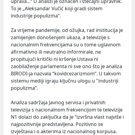
uprava...“ U analizi je označen i stečajni upravnik.
To je „Aleksandar Vučić koji gradi sistem
industrije populizma“.
Za vrijeme pandemije, od ožujka, rad institucija je
zamijenjen donošenjem ukaza, a televizije s
nacionalnim frekvencijama su o tome uglavnom
afirmativno ili neutralno informirale, ne
propitujući kritički ni kršenje Ustava ni
zaobilaženje parlamenta ni sve ono što je analiza
BIRODI-ja nazvala “kovidcezarizmom”. U takvom
sistemu mediji igraju ključnu ulogu u "industriji
populizma”.
Analiza sadržaja Javnog servisa i privatnih
televizija s nacionalnom frekvencijom te televizije
N1 dolazi do zaključka da je “izvršna vlast najviše i
najpozitivnije predstavljena. Pozitivno se
izvještava i o akterima iz nacionalnog korpusa.