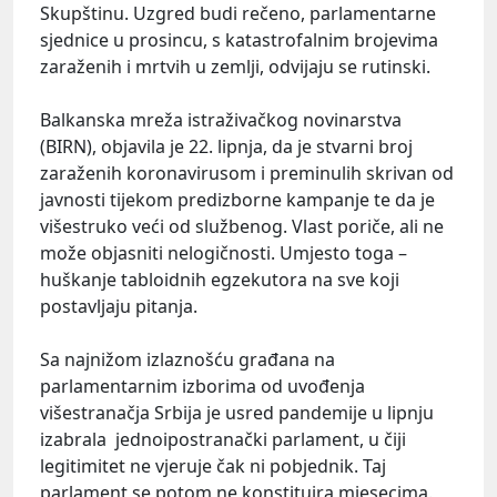
Skupštinu. Uzgred budi rečeno, parlamentarne
sjednice u prosincu, s katastrofalnim brojevima
zaraženih i mrtvih u zemlji, odvijaju se rutinski.
Balkanska mreža istraživačkog novinarstva
(BIRN), objavila je 22. lipnja, da je stvarni broj
zaraženih koronavirusom i preminulih skrivan od
javnosti tijekom predizborne kampanje te da je
višestruko veći od službenog. Vlast poriče, ali ne
može objasniti nelogičnosti. Umjesto toga –
huškanje tabloidnih egzekutora na sve koji
postavljaju pitanja.
Sa najnižom izlaznošću građana na
parlamentarnim izborima od uvođenja
višestranačja Srbija je usred pandemije u lipnju
izabrala jednoipostranački parlament, u čiji
legitimitet ne vjeruje čak ni pobjednik. Taj
parlament se potom ne konstituira mjesecima.