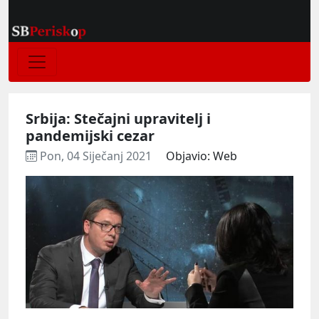
Srbija: Stečajni upravitelj i
pandemijski cezar
Pon, 04 Siječanj 2021
Objavio: Web