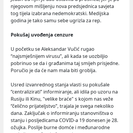
njegovom mišljenju nova predsjednica savjeta
tog tijela izabrana nedemokratski. Medijska
godina je tako samu sebe ugrizla za rep.
Pokušaj uvođenja cenzure
U početku se Aleksandar Vučić rugao
“najsmješnijem virusu”, ali kada se uozbiljio
pobrinuo se da i građanima taj smijeh prisjedne.
Poručio je da će nam mala biti groblja.
Usred izvanrednog stanja vlasti su pokušale
“centralizirati” informiranje, ali idila po uzoru na
Rusiju ili Kinu, "velike braće" s kojom nas veže
“čelično prijateljstvo”, trajala je svega nekoliko
dana. Zaključak o informiranju stanovništva o
stanju i posljedicama COVID-a 19 donesen je 28.
ožujka. Poslije burne domće i međunarodne