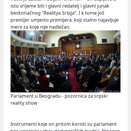
isto vrijeme biti i glavni redatelj i glavni junak
beskonačnog “Realitya Srbija”. I k tome još
premijer umjesto premijera, koji stalno najavljuje
mere za koje nije nadležan.
Parlament u Beogradu - pozornica za srpski
reality show
Instrumenti koje on pritom koristi su parlament
bez opozicije i zbor dodvorničkih medija. Njegove