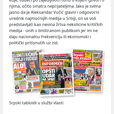
koje, sudeći po zajedljivom tonu u kojem govori o
njima, očito smatra neprijateljima. Iako je svima
jasno da je Aleksandar Vučić glavni i odgovorni
urednik najmoćnijih medija u Srbiji, on se voli
predstavljati kao nevina žrtva nekolicine kritičkih
medija - onih s limitiranom publikom jer im ne
daju nacionalnu frekvenciju ili ekonomski i
politički pritisnutih uz zid.
Srpski tabloidi u službi vlasti