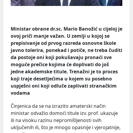
Ministar obrane dr.sc. Mario Banožić u cijeloj je
ovoj priči manje važan. U zemlji u kojoj se
prepisivanje od prvog razreda osnovne škole
javno tolerira, ponekad i potiče, ne treba čuditi
da postoje oni koji pokušavaju pronaći sve
moguće prečice kojima će doplivati do još
jedne akademske titule. Trenažni je to proces
koji traje desetljećima u kojem su posebno
uspješni oni koji odluče zaplivati stranačkim
vodama
Činjenica da se na izrazito amaterski način
ministar odvažio domoći titule izv. prof. ukazuje
ili na visoku razinu nepromišljenosti svih
uključenih ili, što je mnogo opasnije i vjerojatnije,