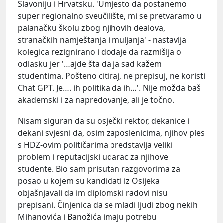
Slavoniju i Hrvatsku. 'Umjesto da postanemo
super regionalno sveučilište, mi se pretvaramo u
palanačku školu zbog njihovih dealova,
stranačkih namještanja i muljanja' - nastavlja
kolegica rezignirano i dodaje da razmišlja o
odlasku jer '…ajde šta da ja sad kažem
studentima. Pošteno citiraj, ne prepisuj, ne koristi
Chat GPT. Je…. ih politika da ih…'. Nije možda baš
akademski i za napredovanje, ali je točno.
Nisam siguran da su osječki rektor, dekanice i
dekani svjesni da, osim zaposlenicima, njihov ples
s HDZ-ovim političarima predstavlja veliki
problem i reputacijski udarac za njihove
studente. Bio sam prisutan razgovorima za
posao u kojem su kandidati iz Osijeka
objašnjavali da im diplomski radovi nisu
prepisani. Činjenica da se mladi ljudi zbog nekih
Mihanovića i Banožića imaju potrebu