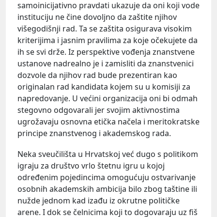
samoinicijativno pravdati ukazuje da oni koji vode
instituciju ne čine dovoljno da zaštite njihov
višegodišnji rad. Ta se zaštita osigurava visokim
kriterijima i jasnim pravilima za koje očekujete da
ih se svi drže. Iz perspektive vođenja znanstvene
ustanove nadrealno je i zamisliti da znanstvenici
dozvole da njihov rad bude prezentiran kao
originalan rad kandidata kojem su u komisiji za
napredovanje. U većini organizacija oni bi odmah
stegovno odgovarali jer svojim aktivnostima
ugrožavaju osnovna etička načela i meritokratske
principe znanstvenog i akademskog rada.
Neka sveučilišta u Hrvatskoj već dugo s politikom
igraju za društvo vrlo štetnu igru u kojoj
određenim pojedincima omogućuju ostvarivanje
osobnih akademskih ambicija bilo zbog taštine ili
nužde jednom kad izađu iz okrutne političke
arene. I dok se čelnicima koji to dogovaraju uz fiš