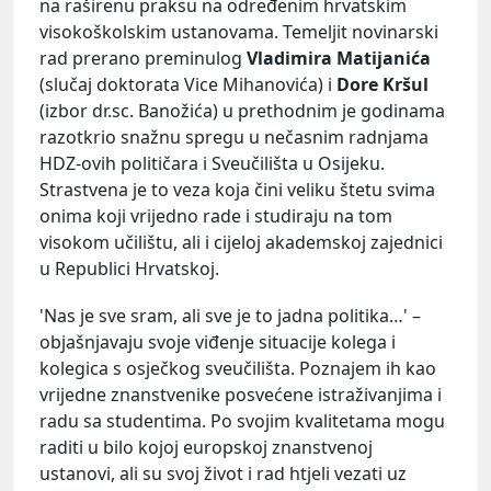
na raširenu praksu na određenim hrvatskim
visokoškolskim ustanovama. Temeljit novinarski
rad prerano preminulog
Vladimira Matijanića
(slučaj doktorata Vice Mihanovića) i
Dore Kršul
(izbor dr.sc. Banožića) u prethodnim je godinama
razotkrio snažnu spregu u nečasnim radnjama
HDZ-ovih političara i Sveučilišta u Osijeku.
Strastvena je to veza koja čini veliku štetu svima
onima koji vrijedno rade i studiraju na tom
visokom učilištu, ali i cijeloj akademskoj zajednici
u Republici Hrvatskoj.
'Nas je sve sram, ali sve je to jadna politika…' –
objašnjavaju svoje viđenje situacije kolega i
kolegica s osječkog sveučilišta. Poznajem ih kao
vrijedne znanstvenike posvećene istraživanjima i
radu sa studentima. Po svojim kvalitetama mogu
raditi u bilo kojoj europskoj znanstvenoj
ustanovi, ali su svoj život i rad htjeli vezati uz