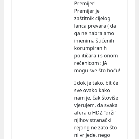
Premijer!
Premijer je
zaštitnik cijelog
lanca prevara ( da
ga ne nabrajamo
imenima štićenih
korumpiranih
političara ) s onom
rečenicom : JA
mogu sve što hoću!
I dok je tako, bit će
sve ovako kako
nam je, čak štoviše
vjerujem, da svaka
afera u HDZ "drži"
njihov stranački
rejting ne zato što
ni vrijede, nego