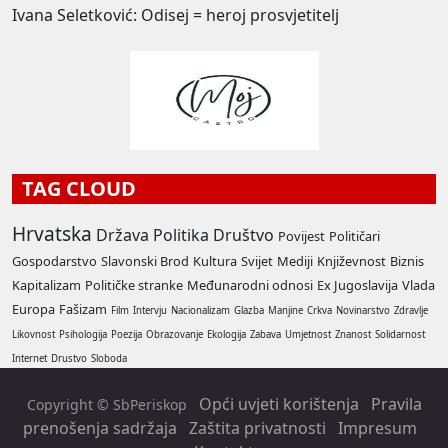
Ivana Seletković: Odisej = heroj prosvjetitelj
TAG CLOUD
Hrvatska
Država
Politika
Društvo
Povijest
Političari
Gospodarstvo
Slavonski Brod
Kultura
Svijet
Mediji
Književnost
Biznis
Kapitalizam
Političke stranke
Međunarodni odnosi
Ex Jugoslavija
Vlada
Europa
Fašizam
Film
Intervju
Nacionalizam
Glazba
Manjine
Crkva
Novinarstvo
Zdravlje
Likovnost
Psihologija
Poezija
Obrazovanje
Ekologija
Zabava
Umjetnost
Znanost
Solidarnost
Internet
Drustvo
Sloboda
Opći uvjeti korištenja
Pravila
Copyright © SbPeriskop
prenošenja sadržaja
Zaštita privatnosti
Impresum