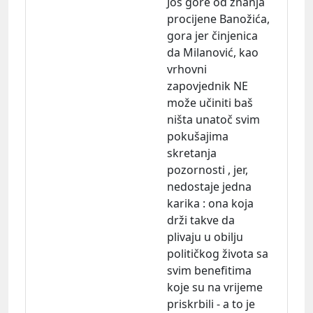
Još gore od znanja
procijene Banožića,
gora jer činjenica
da Milanović, kao
vrhovni
zapovjednik NE
može učiniti baš
ništa unatoč svim
pokušajima
skretanja
pozornosti , jer,
nedostaje jedna
karika : ona koja
drži takve da
plivaju u obilju
političkog života sa
svim benefitima
koje su na vrijeme
priskrbili - a to je