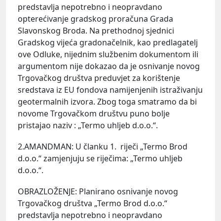
predstavlja nepotrebno i neopravdano
opterećivanje gradskog proračuna Grada
Slavonskog Broda. Na prethodnoj sjednici
Gradskog vijeća gradonačelnik, kao predlagatelj
ove Odluke, nijednim službenim dokumentom ili
argumentom nije dokazao da je osnivanje novog
Trgovačkog društva preduvjet za korištenje
sredstava iz EU fondova namijenjenih istraživanju
geotermalnih izvora. Zbog toga smatramo da bi
novome Trgovačkom društvu puno bolje
pristajao naziv : „Termo uhljeb d.o.o.“.
2.AMANDMAN: U članku 1. riječi „Termo Brod
d.o.o.“ zamjenjuju se riječima: „Termo uhljeb
d.o.o.“.
OBRAZLOŽENJE: Planirano osnivanje novog
Trgovačkog društva „Termo Brod d.o.o.“
predstavlja nepotrebno i neopravdano