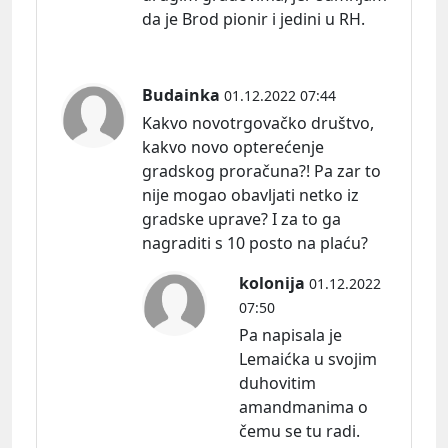
da je Brod pionir i jedini u RH.
Budainka
01.12.2022 07:44
Kakvo novotrgovačko društvo,
kakvo novo opterećenje
gradskog proračuna?! Pa zar to
nije mogao obavljati netko iz
gradske uprave? I za to ga
nagraditi s 10 posto na plaću?
kolonija
01.12.2022
07:50
Pa napisala je
Lemaićka u svojim
duhovitim
amandmanima o
čemu se tu radi.