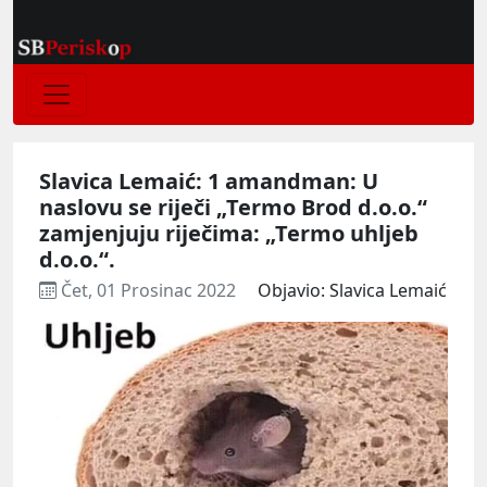
Slavica Lemaić: 1 amandman: U
naslovu se riječi „Termo Brod d.o.o.“
zamjenjuju riječima: „Termo uhljeb
d.o.o.“.
Čet, 01 Prosinac 2022
Objavio: Slavica Lemaić