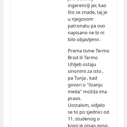
ingerenciji jer, kao
što se znade, taj je
u njegovom
patronatu pa ovo
napisano ne bi ni
bilo objavljeno .
Prema tome Termo
Brod ili Termo
Uhljeb ostaju
sinonimi za isto ,
pa Tunja , kad
govori o "lizanju
meda" možda ima
pravo.
Uostalom, vidjelo
se to po sjednici od
11. studenog o
kojoj je pisao gosp.