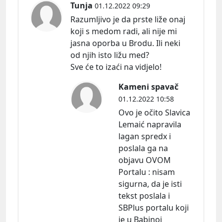
Tunja
01.12.2022 09:29
Razumljivo je da prste liže onaj
koji s medom radi, ali nije mi
jasna oporba u Brodu. Ili neki
od njih isto ližu med?
Sve će to izaći na vidjelo!
Kameni spavač
01.12.2022 10:58
Ovo je očito Slavica
Lemaić napravila
lagan spredx i
poslala ga na
objavu OVOM
Portalu : nisam
sigurna, da je isti
tekst poslala i
SBPlus portalu koji
je u Babinoj