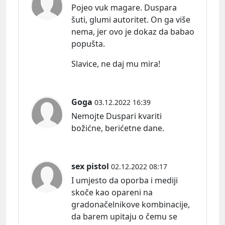
Pojeo vuk magare. Duspara
šuti, glumi autoritet. On ga više
nema, jer ovo je dokaz da babao
popušta.
Slavice, ne daj mu mira!
Goga
03.12.2022 16:39
Nemojte Duspari kvariti
božićne, berićetne dane.
sex pistol
02.12.2022 08:17
I umjesto da oporba i mediji
skoče kao opareni na
gradonačelnikove kombinacije,
da barem upitaju o čemu se