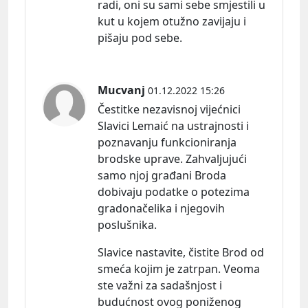
radi, oni su sami sebe smjestili u
kut u kojem otužno zavijaju i
pišaju pod sebe.
Mucvanj
01.12.2022 15:26
Čestitke nezavisnoj vijećnici
Slavici Lemaić na ustrajnosti i
poznavanju funkcioniranja
brodske uprave. Zahvaljujući
samo njoj građani Broda
dobivaju podatke o potezima
gradonačelika i njegovih
poslušnika.
Slavice nastavite, čistite Brod od
smeća kojim je zatrpan. Veoma
ste važni za sadašnjost i
budućnost ovog poniženog