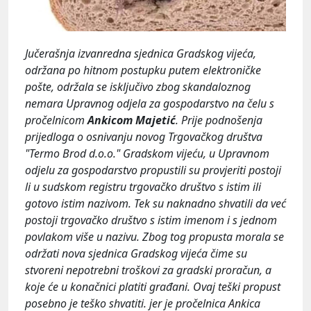
Jučerašnja izvanredna sjednica Gradskog vijeća,
održana po hitnom postupku putem elektroničke
pošte, održala se isključivo zbog skandaloznog
nemara Upravnog odjela za gospodarstvo na čelu s
pročelnicom
Ankicom Majetić
. Prije podnošenja
prijedloga o osnivanju novog Trgovačkog društva
"Termo Brod d.o.o." Gradskom vijeću, u Upravnom
odjelu za gospodarstvo propustili su provjeriti postoji
li u sudskom registru trgovačko društvo s istim ili
gotovo istim nazivom. Tek su naknadno shvatili da već
postoji trgovačko društvo s istim imenom i s jednom
povlakom više u nazivu. Zbog tog propusta morala se
održati nova sjednica Gradskog vijeća čime su
stvoreni nepotrebni troškovi za gradski proračun, a
koje će u konačnici platiti građani. Ovaj teški propust
posebno je teško shvatiti. jer je pročelnica Ankica