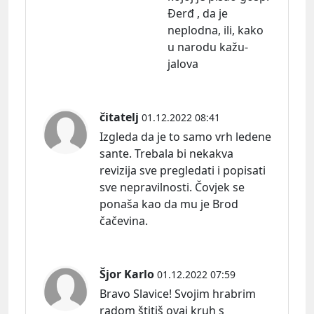
Đerđ , da je
neplodna, ili, kako
u narodu kažu-
jalova
čitatelj
01.12.2022 08:41
Izgleda da je to samo vrh ledene
sante. Trebala bi nekakva
revizija sve pregledati i popisati
sve nepravilnosti. Čovjek se
ponaša kao da mu je Brod
čačevina.
Šjor Karlo
01.12.2022 07:59
Bravo Slavice! Svojim hrabrim
radom štitiš ovaj kruh s