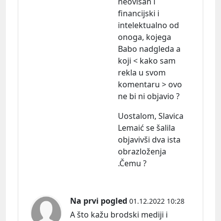
neovisan i
financijski i
intelektualno od
onoga, kojega
Babo nadgleda a
koji < kako sam
rekla u svom
komentaru > ovo
ne bi ni objavio ?
Uostalom, Slavica
Lemaić se šalila
objavivši dva ista
obrazloženja
.Čemu ?
Na prvi pogled
01.12.2022 10:28
A što kažu brodski mediji i