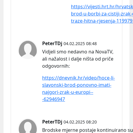
https://vijesti.hrt.hr/hrvats
brod-u-borbi-za-cistiji-zrak
traze-hitna-rjesenja-11997
PeterTDj
04.02.2025 08:48
Vidjeli smo nedavno na NovaTV,
ali nažalost i dalje ništa od priče
odgovornih:
https://dnevnik.hr/video/hoce-li-
slavonski-brod-ponovno-imati-
najgori-zrak-u-europi--
-62946947
PeterTDj
04.02.2025 08:20
Brodske mjerne postaje kontinuirano su