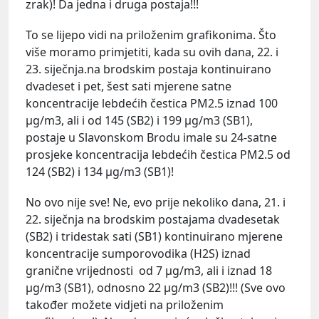
zrak)! Da jedna i druga postaja!!!
To se lijepo vidi na priloženim grafikonima. Što
više moramo primjetiti, kada su ovih dana, 22. i
23. siječnja.na brodskim postaja kontinuirano
dvadeset i pet, šest sati mjerene satne
koncentracije lebdećih čestica PM2.5 iznad 100
µg/m3, ali i od 145 (SB2) i 199 µg/m3 (SB1),
postaje u Slavonskom Brodu imale su 24-satne
prosjeke koncentracija lebdećih čestica PM2.5 od
124 (SB2) i 134 µg/m3 (SB1)!
No ovo nije sve! Ne, evo prije nekoliko dana, 21. i
22. siječnja na brodskim postajama dvadesetak
(SB2) i tridestak sati (SB1) kontinuirano mjerene
koncentracije sumporovodika (H2S) iznad
granične vrijednosti od 7 µg/m3, ali i iznad 18
µg/m3 (SB1), odnosno 22 µg/m3 (SB2)!!! (Sve ovo
također možete vidjeti na priloženim