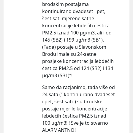
brodskim postajama
kontinuirano dvadeset i pet,
šest sati mjerene satne
koncentracije lebdećih čestica
PM2.5 iznad 100 µg/m3, ali i od
145 (SB2) i 199 µg/m3 (SB1).
(Tada) postaje u Slavonskom
Brodu imale su 24-satne
prosjeke koncentracija lebdećih
čestica PM2.5 od 124 (SB2) i 134
µg/m3 (SB1)”!
Samo da razjanimo, tada više od
24 sata (“ kontinuirano dvadeset
i pet, šest sati”) su brodske
postaje mjerile koncentracije
lebdećih čestica PM2.5 iznad
100 µg/m3!!! Sve je to stvarno
ALARMANTNO!