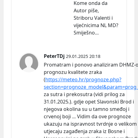
Kome onda da
Autor piše,
Striboru Valenti i
vijećnicima NL MD?
Smiješno…
PeterTDj
29.01.2025 20:18
Promatram i ponovo analiziram DHMZ-
prognozu kvalitete zraka
(
https://meteo.hr/prognoze.php?
section=prognoze_model&param=prog_
za sutra i prekosutra (vidi prilog za
31.01.2025.). gdje opet Slavonski Brod i
njegova okolina su u tamno smeđoj i
crvenoj boji ... Vidim da ove prognoze
ukazuju na ispravnost tvrdnje o velikom
utjecaju zagađenja zraka iz Bosne i