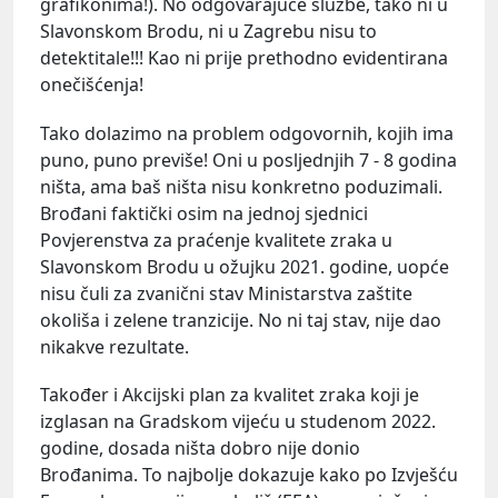
grafikonima!). No odgovarajuće službe, tako ni u
Slavonskom Brodu, ni u Zagrebu nisu to
detektitale!!! Kao ni prije prethodno evidentirana
onečišćenja!
Tako dolazimo na problem odgovornih, kojih ima
puno, puno previše! Oni u posljednjih 7 - 8 godina
ništa, ama baš ništa nisu konkretno poduzimali.
Brođani faktički osim na jednoj sjednici
Povjerenstva za praćenje kvalitete zraka u
Slavonskom Brodu u ožujku 2021. godine, uopće
nisu čuli za zvanični stav Ministarstva zaštite
okoliša i zelene tranzicije. No ni taj stav, nije dao
nikakve rezultate.
Također i Akcijski plan za kvalitet zraka koji je
izglasan na Gradskom vijeću u studenom 2022.
godine, dosada ništa dobro nije donio
Brođanima. To najbolje dokazuje kako po Izvješću