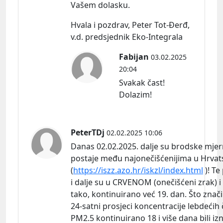
Vašem dolasku.
Hvala i pozdrav, Peter Tot-Đerđ,
v.d. predsjednik Eko-Integrala
Fabijan
03.02.2025
20:04
Svakak čast!
Dolazim!
PeterTDj
02.02.2025 10:06
Danas 02.02.2025. dalje su brodske mje
postaje među najonečišćenijima u Hrvat
(
https://iszz.azo.hr/iskzl/index.html
)! Te
i dalje su u CRVENOM (onečišćeni zrak) i
tako, kontinuirano već 19. dan. Što znači
24-satni prosjeci koncentracije lebdećih 
PM2.5 kontinuirano 18 i više dana bili iz