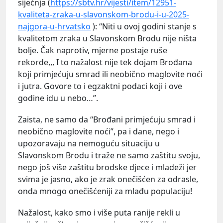
siječnja (
https://sbtv.hr/vijesti/item/12951-
kvaliteta-zraka-u-slavonskom-brodu-i-u-2025-
najgora-u-hrvatsko
): “Niti u ovoj godini stanje s
kvalitetom zraka u Slavonskom Brodu nije ništa
bolje. Čak naprotiv, mjerne postaje ruše
rekorde,,, I to nažalost nije tek dojam Brođana
koji primjećuju smrad ili neobično maglovite noći
i jutra. Govore to i egzaktni podaci koji i ove
godine idu u nebo…”.
Zaista, ne samo da “Brođani primjećuju smrad i
neobično maglovite noći”, pa i dane, nego i
upozoravaju na nemoguću situaciju u
Slavonskom Brodu i traže ne samo zaštitu svoju,
nego još više zaštitu brodske djece i mladeži jer
svima je jasno, ako je zrak onečišćen za odrasle,
onda mnogo onečišćeniji za mlađu populaciju!
Nažalost, kako smo i više puta ranije rekli u