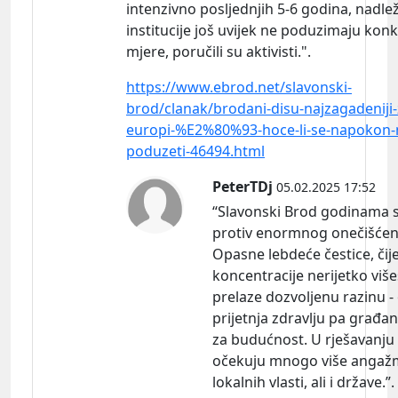
intenzivno posljednjih 5-6 godina, nadle
institucije još uvijek ne poduzimaju kon
mjere, poručili su aktivisti.".
https://www.ebrod.net/slavonski-
brod/clanak/brodani-disu-najzagadeniji-
europi-%E2%80%93-hoce-li-se-napokon-
poduzeti-46494.html
PeterTDj
05.02.2025 17:52
“Slavonski Brod godinama s
protiv enormnog onečišćenj
Opasne lebdeće čestice, čij
koncentracije nerijetko viš
prelaze dozvoljenu razinu - 
prijetnja zdravlju pa građan
za budućnost. U rješavanj
očekuju mnogo više anga
lokalnih vlasti, ali i države.”.