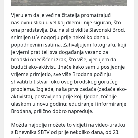
Vjerujem da je većina čitatelja promatrajući
naslovnu sliku u velikoj dilemi i nije siguran, što
ona predstavlja. Da, na slici vidite Slavonski Brod,
snimljen u Vinogorju prije nekoliko dana u
popodnevnim satima. Zahvaljujem fotografu, koji
je vjerni pratitelj sva događanja vezano za
brodski onečišćeni zrak, što više, vjerujem da i
budući eko-aktivist...Inače kako sam u posljednje
vrijeme primjetio, sve više Brođana počinju
shvatiti bit stvari oko ovog brodskog gorućeg
problema. Izgleda, naša prva zadaća (zadaća eko-
aktivista), postavljena prije koji tjedan, točnije
ulaskom u novu godinu; educiranje i informiranje
Brođana, prilično dobro napreduje.
Možda najbolje možete to vidjeti na video-uratku
s Dnevnika SBTV od prije nekoliko dana, od 23.