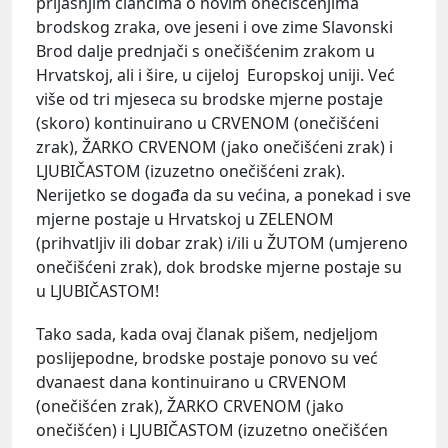
prijašnjim člancima o novim onečišćenjima
brodskog zraka, ove jeseni i ove zime Slavonski
Brod dalje prednjači s onečišćenim zrakom u
Hrvatskoj, ali i šire, u cijeloj Europskoj uniji. Već
više od tri mjeseca su brodske mjerne postaje
(skoro) kontinuirano u CRVENOM (onečišćeni
zrak), ŽARKO CRVENOM (jako onečišćeni zrak) i
LJUBIČASTOM (izuzetno onečišćeni zrak).
Nerijetko se događa da su većina, a ponekad i sve
mjerne postaje u Hrvatskoj u ZELENOM
(prihvatljiv ili dobar zrak) i/ili u ŽUTOM (umjereno
onečišćeni zrak), dok brodske mjerne postaje su
u LJUBIČASTOM!
Tako sada, kada ovaj članak pišem, nedjeljom
poslijepodne, brodske postaje ponovo su već
dvanaest dana kontinuirano u CRVENOM
(onečišćen zrak), ŽARKO CRVENOM (jako
onečišćen) i LJUBIČASTOM (izuzetno onečišćen