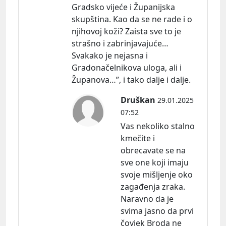
Gradsko vijeće i Županijska
skupština. Kao da se ne rade i o
njihovoj koži? Zaista sve to je
strašno i zabrinjavajuće…
Svakako je nejasna i
Gradonačelnikova uloga, ali i
Županova…”, i tako dalje i dalje.
Druškan
29.01.2025
07:52
Vas nekoliko stalno
kmečite i
obrecavate se na
sve one koji imaju
svoje mišljenje oko
zagađenja zraka.
Naravno da je
svima jasno da prvi
čovjek Broda ne