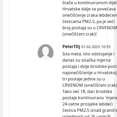
Inače u kontinuiranom dije
Hrvatske dalje se povećava
onečišćenje zraka lebdeće
čestcama PM2.5, pa je veći
broj postaja su u CRVENO
(onečišćeni zrak)!
PeterTDj
01.02.2025 10:55
Ista meta, isto odstojanje i
danas su sisačka mjerna
postaja i dvije brodske post
najonečišćenije u Hrvatskoj
tri postaje jedine su u
CRVENOM (onečišćeni zrak)
Tako već 18. dan brodske
postaje kontinuirano 'mjere
24-satne prosjeke lebdeći
čestica PM2.5 iznad granič
vrijednosti od 25 µg/m3!