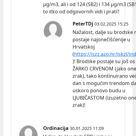
µg/m3, ali i od 124 (SB2) i 134 µg/m3 (SB1)!
to itko od odgovornih vidi i prati?
PeterTDj
03.02.2025 15:25
Nažalost, dalje su brodske
postaje najonečišćenije u
Hrvatskoj
(
https://iszz.azo.hr/iskzl/in
)! Brodske postaje su još os
ŽARKO CRVENOM (jako oneč
zrak), tako kontinuirano već
dan s mogućim trendom d
uskoro ponovo budu u
LJUBIČASTOM (izuzetno one
zrak)!
Ordinacija
30.01.2025 11:09