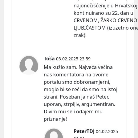
najonečišćenije u Hrvatskoj
kontinuirano su 22. dan u
CRVENOM, ŽARKO CRVENOM
LJUBIČASTOM (izuzetno one
zrak)!
Toša
03.02.2025 23:59
Ma kužio sam. Najveća većina
nas komentatora na ovome
portalu smo dobronamjerni,
moglo bi se reći da smo na istoj
strani. Poseban ja naš Peter,
uporan, strpljiv, argumentiran.
Divim mu se i odajem mu
priznanje!
PeterTDj
04.02.2025