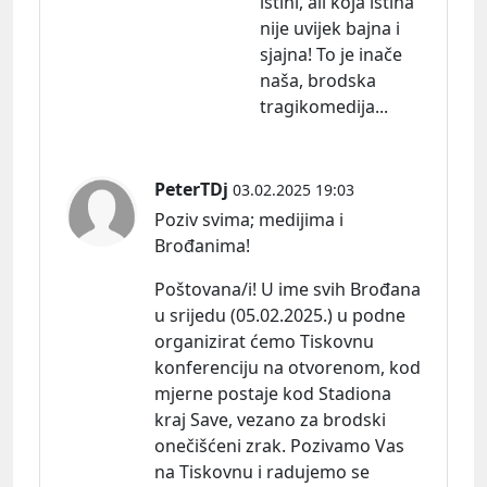
istini, ali koja istina
nije uvijek bajna i
sjajna! To je inače
naša, brodska
tragikomedija...
PeterTDj
03.02.2025 19:03
Poziv svima; medijima i
Brođanima!
Poštovana/i! U ime svih Brođana
u srijedu (05.02.2025.) u podne
organizirat ćemo Tiskovnu
konferenciju na otvorenom, kod
mjerne postaje kod Stadiona
kraj Save, vezano za brodski
onečišćeni zrak. Pozivamo Vas
na Tiskovnu i radujemo se