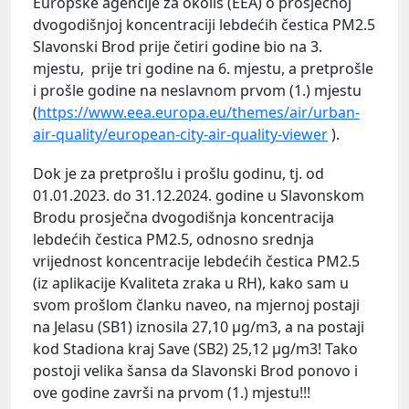
Europske agencije za okoliš (EEA) o prosječnoj
dvogodišnjoj koncentraciji lebdećih čestica PM2.5
Slavonski Brod prije četiri godine bio na 3.
mjestu, prije tri godine na 6. mjestu, a pretprošle
i prošle godine na neslavnom prvom (1.) mjestu
(
https://www.eea.europa.eu/themes/air/urban-
air-quality/european-city-air-quality-viewer
).
Dok je za pretprošlu i prošlu godinu, tj. od
01.01.2023. do 31.12.2024. godine u Slavonskom
Brodu prosječna dvogodišnja koncentracija
lebdećih čestica PM2.5, odnosno srednja
vrijednost koncentracije lebdećih čestica PM2.5
(iz aplikacije Kvaliteta zraka u RH), kako sam u
svom prošlom članku naveo, na mjernoj postaji
na Jelasu (SB1) iznosila 27,10 µg/m3, a na postaji
kod Stadiona kraj Save (SB2) 25,12 µg/m3! Tako
postoji velika šansa da Slavonski Brod ponovo i
ove godine završi na prvom (1.) mjestu!!!