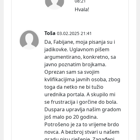
08:21
Hvala!
Toša
03.02.2025 21:41
Da, Fabijane, moja pisanja su i
jadikovke. Uglavnom pišem
argumentirano, konkretno, sa
javno poznatim brojkama.
Oprezan sam sa svojim
kvlifikacijima javnih osoba, zbog
toga da netko ne bi tužio
urednika portala. A skupilo mi
se frustracija i gorčine do bola.
Duspara upravlja našim gradom
još malo po 20 godina.
Potrošeno je za to vrijeme brdo
novca. A bezbroj stvari u našem
gradu nisu rješenje. Zagađeni