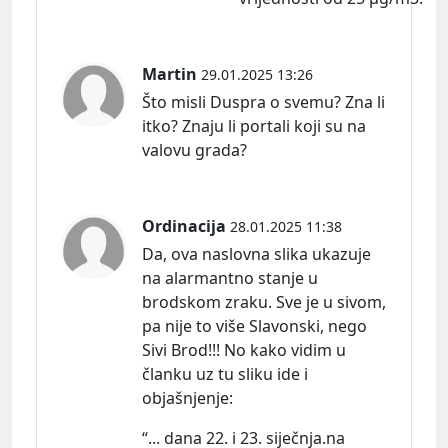
Martin
29.01.2025 13:26
Što misli Duspra o svemu? Zna li
itko? Znaju li portali koji su na
valovu grada?
Ordinacija
28.01.2025 11:38
Da, ova naslovna slika ukazuje
na alarmantno stanje u
brodskom zraku. Sve je u sivom,
pa nije to više Slavonski, nego
Sivi Brod!!! No kako vidim u
članku uz tu sliku ide i
objaš
njenje:
“... dana 22. i 23. siječnja.na