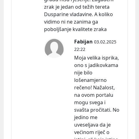
zrak je jedan od težih tereta
Dusparine vladavine. A koliko
vidimo ni ne zanima ga
poboljšanje kvalitete zraka
Fabijan
03.02.2025
22:22
Moja velika isprika,
ono s jadikovkama
nije bilo
lošenamjerno
rečeno! Nažalost,
na ovom portalu
mogu svega i
svašta pročitati. No
jedino me
uveseljava da je
većinom riječ o