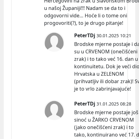
Hercegovini na zrak u Slavonskom Brodu
u našoj Županiji!!! Nadam se da to i
odgovorni vide… Hoće li o tome oni
progovoriti(?), to je drugo pitanje!
PeterTDj
30.01.2025 10:21
Brodske mjerne postaje i da
su u CRVENOM (onečišćeni
zrak) i to tako već 16. dan u
kontinuitetu. Dok je veći di
Hrvatska u ZELENOM
(prihvatljiv ili dobar zrak)! S
je to vrlo zabrinjavajuće!
PeterTDj
31.01.2025 08:28
Brodske mjerne postaje još
sinoć u ŽARKO CRVENOM
(jako onečišćeni zrak) i to
tako, kontinuirano već 17. 