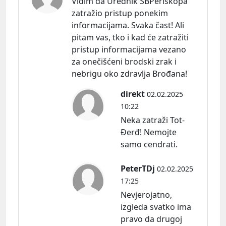
Vidim da Urednik SBPeriskopa
zatražio pristup ponekim
informacijama. Svaka čast! Ali
pitam vas, tko i kad će zatražiti
pristup informacijama vezano
za onečišćeni brodski zrak i
nebrigu oko zdravlja Brođana!
direkt
02.02.2025
10:22
Neka zatraži Tot-
Đerđ! Nemojte
samo cendrati.
PeterTDj
02.02.2025
17:25
Nevjerojatno,
izgleda svatko ima
pravo da drugoj