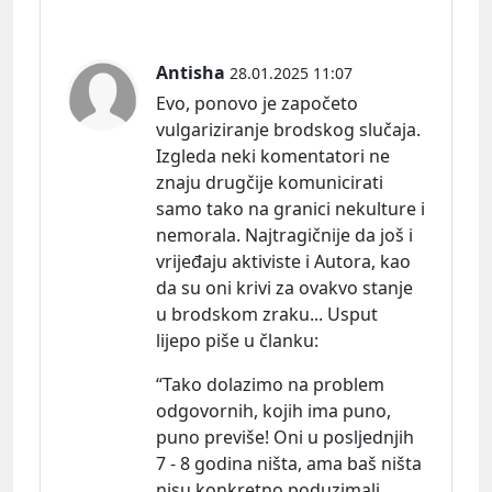
Antisha
28.01.2025 11:07
Evo, ponovo je započeto
vulgariziranje brodskog slučaja.
Izgleda neki komentatori ne
znaju drugčije komunicirati
samo tako na granici nekulture i
nemorala. Najtragičnije da još i
vrijeđaju aktiviste i Autora, kao
da su oni krivi za ovakvo stanje
u brodskom zraku... Usput
lijepo piše u č
lanku:
“Tako dolazimo na problem
odgovornih, kojih ima puno,
puno previše! Oni u posljednjih
7 - 8 godina ništa, ama baš ništa
nisu konkretno poduzimali.