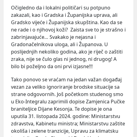
Očigledno da i lokalni političari su potpuno
zakazali, kao i Gradska i Županijska uprava, ali
Gradsko vijeće i Županijska skupština. Kao da se
ne rade i o njihovoj koži? Zaista sve to je strašno i
zabrinjavajuće… Svakako je nejasna i
Gradonačelnikova uloga, ali i Županova. U
poslijednjih nekoliko godina, ako je riječ o zaštiti
zraka, nije se čulo glas ni jednog, ni drugog! A
bilo bi poželjno da oni prvi izjasne!!!
Tako ponovo se vraćam na jedan važan događaj
vezan za veliko ignoriranje brodske situacije sa
strane odgovornih. Još početkom studenog smo
u Eko-Integralu zaprimili dopise Zamjenica Pučke
braniteljice Dijane Kesonja. Te dopise je ona
uputila 31. listopada 2024. godine: Ministarstvu
zdravstva, Kabinetu ministra; Ministarstvu zaštite
okoliša i zelene tranzicije, Upravu za klimatsku