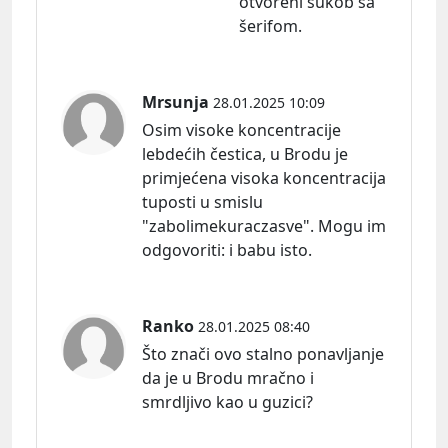
otvoreni sukob sa
šerifom.
Mrsunja
28.01.2025 10:09
Osim visoke koncentracije
lebdećih čestica, u Brodu je
primjećena visoka koncentracija
tuposti u smislu
"zabolimekuraczasve". Mogu im
odgovoriti:
i babu isto.
Ranko
28.01.2025 08:40
Što znači ovo stalno ponavljanje
da je u Brodu mračno i
smrdljivo kao u guzici?