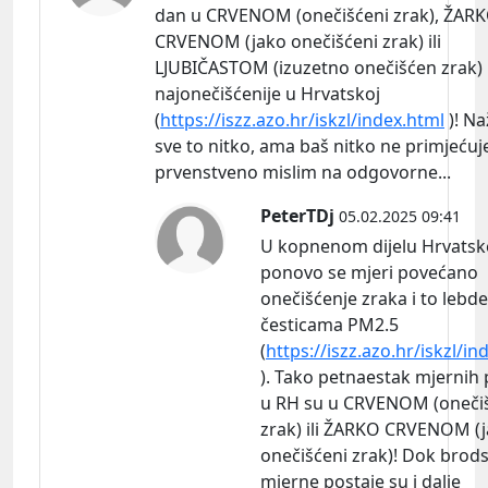
dan u CRVENOM (onečišćeni zrak), ŽAR
CRVENOM (jako onečišćeni zrak) ili
LJUBIČASTOM (izuzetno onečišćen zrak) 
najonečišćenije u Hrvatskoj
(
https://iszz.azo.hr/iskzl/index.html
)! Na
sve to nitko, ama baš nitko ne primjećuj
prvenstveno mislim na odgovorne...
PeterTDj
05.02.2025 09:41
U kopnenom dijelu Hrvatsk
ponovo se mjeri povećano
onečišćenje zraka i to lebd
česticama PM2.5
(
https://iszz.azo.hr/iskzl/in
). Tako petnaestak mjernih 
u RH su u CRVENOM (oneči
zrak) ili ŽARKO CRVENOM (
onečišćeni zrak)! Dok brod
mjerne postaje su i dalje