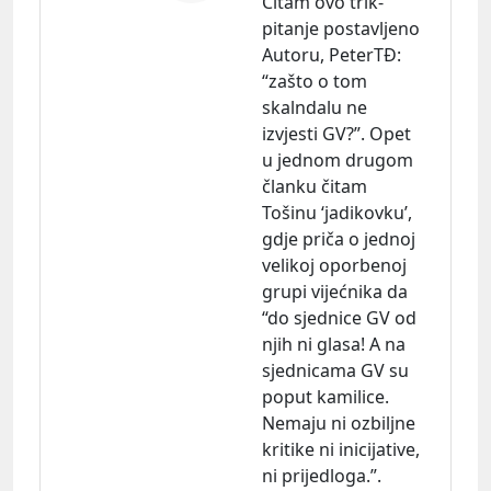
Čitam ovo trik-
pitanje postavljeno
Autoru, PeterTĐ:
“zašto o tom
skalndalu ne
izvjesti GV?”. Opet
u jednom drugom
članku čitam
Tošinu ‘jadikovku’,
gdje priča o jednoj
velikoj oporbenoj
grupi vijećnika da
“do sjednice GV od
njih ni glasa! A na
sjednicama GV su
poput kamilice.
Nemaju ni ozbiljne
kritike ni inicijative,
ni prijedloga.”.