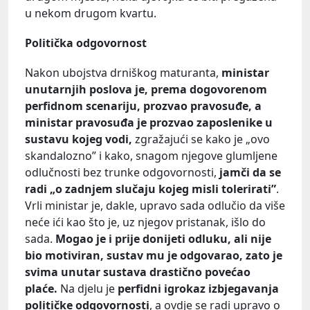
u nekom drugom kvartu.
Politička odgovornost
Nakon ubojstva drniškog maturanta,
ministar
unutarnjih poslova je, prema dogovorenom
perfidnom scenariju, prozvao pravosuđe, a
ministar pravosuđa je prozvao zaposlenike u
sustavu kojeg vodi,
zgražajući se kako je „ovo
skandalozno” i kako, snagom njegove glumljene
odlučnosti bez trunke odgovornosti,
jamči da se
radi „o zadnjem slučaju kojeg misli tolerirati”
.
Vrli ministar je, dakle, upravo sada odlučio da više
neće ići kao što je, uz njegov pristanak, išlo do
sada.
Mogao je i prije donijeti odluku, ali nije
bio motiviran, sustav mu je odgovarao, zato je
svima unutar sustava drastično povećao
plaće.
Na djelu je
perfidni igrokaz izbjegavanja
političke odgovornosti
, a ovdje se radi upravo o