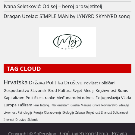
Ivana Seletković: Odisej = heroj prosvjetitelj
Dragan Uzelac: SIMPLE MAN by LYNYRD SKYNYRD song
TAG CLOUD
Hrvatska
Država
Politika
Društvo
Povijest
Političari
Gospodarstvo
Slavonski Brod
Kultura
Svijet
Mediji
Književnost
Biznis
Kapitalizam
Političke stranke
Međunarodni odnosi
Ex Jugoslavija
Vlada
Europa
Fašizam
Film
Intervju
Nacionalizam
Glazba
Manjine
Crkva
Novinarstvo
Zdravlje
Likovnost
Psihologija
Poezija
Obrazovanje
Ekologija
Zabava
Umjetnost
Znanost
Solidarnost
Internet
Drustvo
Sloboda
Opći uvjeti korištenja
Pravila
Copyright © SbPeriskop