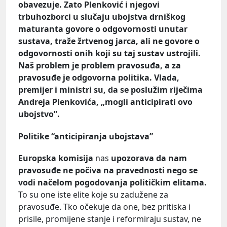
obavezuje. Zato Plenković i njegovi
trbuhozborci u slučaju ubojstva drniškog
maturanta govore o odgovornosti unutar
sustava, traže žrtvenog jarca, ali ne govore o
odgovornosti onih koji su taj sustav ustrojili.
Naš problem je problem pravosuđa, a za
pravosuđe je odgovorna politika. Vlada,
premijer i ministri su, da se poslužim riječima
Andreja Plenkovića, „mogli anticipirati ovo
ubojstvo”.
Politike “anticipiranja ubojstava”
Europska komisija
nas
upozorava
da nam
pravosuđe ne počiva na pravednosti nego se
vodi načelom pogodovanja političkim elitama.
To su one iste elite koje su zadužene za
pravosuđe. Tko očekuje da one, bez pritiska i
prisile, promijene stanje i reformiraju sustav, ne