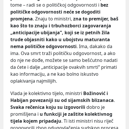
tome – radi se o političkoj odgovornosti i
bez
političke odgovornosti neće se dogoditi
promjena
. Znaju to ministri,
zna to premijer, baš
kao što to znaju i trbuhozborci zagovaranja
„anticipacije ubijanja”, koji se iz petnih žila
trude objasniti kako u ubojstvu maturanta
nema političke odgovornosti
. Ima, dakako da
ima. Ova smrt traži političku odgovornost, a ako
do nje ne dođe, možete se samo bešćutno nadati
da ćete i dalje „anticipacije ovakvih smrti” primati
kao informaciju, a ne kao bolno iskustvo
oplakivanja najmilijih.
Vlada je kolektivno tijelo, ministri
Božinović i
Habijan
povezaniji su od sijamskih blizanaca
.
Svaka rečenica koju su izgovorili
dobro je
promišljena i
u funkciji je zaštite kolektivnog
tijela kojem pripadaju
. Ti isti ministri nisu riječ
progovorili zbog odugovlačenja sudskog procesa