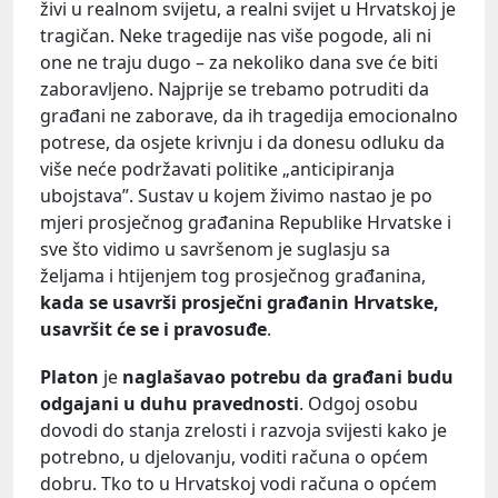
živi u realnom svijetu, a realni svijet u Hrvatskoj je
tragičan. Neke tragedije nas više pogode, ali ni
one ne traju dugo – za nekoliko dana sve će biti
zaboravljeno. Najprije se trebamo potruditi da
građani ne zaborave, da ih tragedija emocionalno
potrese, da osjete krivnju i da donesu odluku da
više neće podržavati politike „anticipiranja
ubojstava”. Sustav u kojem živimo nastao je po
mjeri prosječnog građanina Republike Hrvatske i
sve što vidimo u savršenom je suglasju sa
željama i htijenjem tog prosječnog građanina,
kada se usavrši prosječni građanin Hrvatske,
usavršit će se i pravosuđe
.
Platon
je
naglašavao potrebu da građani budu
odgajani u duhu pravednosti
. Odgoj osobu
dovodi do stanja zrelosti i razvoja svijesti kako je
potrebno, u djelovanju, voditi računa o općem
dobru. Tko to u Hrvatskoj vodi računa o općem