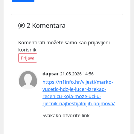
2 Komentara
Komentirati možete samo kao prijavljeni
korisnik
Prijava
dapsar
21.05.2026 14:56
https://n1info.hr/vijesti/marko-
vucetic-hdz-je-jucer-izrekao-
recenicu-koja-moze-uci-u-
rjecnik-najbestijalnijih-pojmova/
Svakako otvorite link