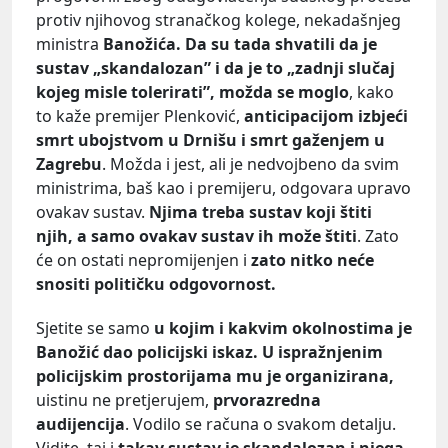
protiv njihovog stranačkog kolege, nekadašnjeg
ministra
Banožića.
Da su tada shvatili da je
sustav „skandalozan” i da je to „zadnji slučaj
kojeg misle tolerirati”, možda se moglo
, kako
to kaže premijer Plenković,
anticipacijom izbjeći
smrt ubojstvom u Drnišu i smrt gaženjem u
Zagrebu
. Možda i jest, ali je nedvojbeno da svim
ministrima, baš kao i premijeru, odgovara upravo
ovakav sustav.
Njima treba sustav koji štiti
njih, a samo ovakav sustav ih može štiti
. Zato
će on ostati nepromijenjen i
zato nitko neće
snositi političku odgovornost.
Sjetite se samo
u kojim i kakvim okolnostima je
Banožić dao policijski iskaz. U ispražnjenim
policijskim prostorijama mu je organizirana,
uistinu ne pretjerujem,
prvorazredna
audijencija
. Vodilo se računa o svakom detalju.
Vidite, taj i
takav sustav je skandalozan i njega