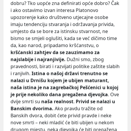
dobru? Tko uopće zna definirati opće dobro? Čak
i ako ostavimo izvan interesa Platonovo
upozorenje kako društveno utjecajne osobe
imaju tendenciju stvaranja i održavanja privida,
umjesto da se bore za istinsku stvarnost, ne
bismo se smjeli oglušiti, kada se već dičimo time
da, kao narod, pripadamo kršćanstvu, o
kršćanski zahtjev da se zauzimamo za
najslabije i najranjivije.
Dužni smo, zbog
pravednosti, birati i razvijati politike zaštite slabih
i ranjivih.
Istina o našoj državi trenutno se
nalazi u Drnišu kojem je ubijen maturant,
naša istina je na zagrebačkoj Pešćenici u kojoj
je prije nekoliko dana pregažena djevojka
. Ove
dvije smrti su
naša realnost
.
Privid se nalazi u
Banskim dvorima.
Ako pravdu tražite od
Banskih dvora, dobit ćete privid pravde i neke
nove smrti – neki mladić će biti ubijen u nekom
drugom mjestu, neka djevojka će biti pregažena