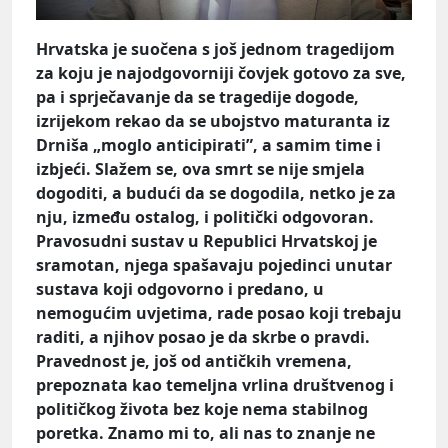
Hrvatska je suočena s još jednom tragedijom
za koju je najodgovorniji čovjek gotovo za sve,
pa i sprječavanje da se tragedije dogode,
izrijekom rekao da se ubojstvo maturanta iz
Drniša „moglo anticipirati”, a samim time i
izbjeći. Slažem se, ova smrt se nije smjela
dogoditi, a budući da se dogodila, netko je za
nju, između ostalog, i politički odgovoran.
Pravosudni sustav u Republici Hrvatskoj je
sramotan, njega spašavaju pojedinci unutar
sustava koji odgovorno i predano, u
nemogućim uvjetima, rade posao koji trebaju
raditi, a njihov posao je da skrbe o pravdi.
Pravednost je, još od antičkih vremena,
prepoznata kao temeljna vrlina društvenog i
političkog života bez koje nema stabilnog
poretka. Znamo mi to, ali nas to znanje ne