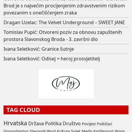
Brod je s najvećim procijenjenim zdravstvenim rizikom
povezanim s onečišćenjem zraka
Dragan Uzelac: The Velvet Underground – SWEET JANE
Tomislav Pupić: Otvoreni poziv za obnovu zapuštenih
prostora Slavonskog Broda - 3. završni dio
Ivana Seletković: Granice šutnje
Ivana Seletković: Odisej = heroj prosvjetitelj
TAG CLOUD
Hrvatska
Država
Politika
Društvo
Povijest
Političari
Gospodarstvo
Slavonski Brod
Kultura
Svijet
Mediji
Književnost
Biznis