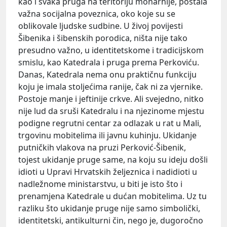
kao i svaka pruga na teritoriju monarhije, postala
važna socijalna poveznica, oko koje su se
oblikovale ljudske sudbine. U živoj povijesti
Šibenika i šibenskih porodica, ništa nije tako
presudno važno, u identitetskome i tradicijskom
smislu, kao Katedrala i pruga prema Perkoviću.
Danas, Katedrala nema onu praktičnu funkciju
koju je imala stoljećima ranije, čak ni za vjernike.
Postoje manje i jeftinije crkve. Ali svejedno, nitko
nije lud da sruši Katedralu i na njezinome mjestu
podigne regrutni centar za odlazak u rat u Mali,
trgovinu mobitelima ili javnu kuhinju. Ukidanje
putničkih vlakova na pruzi Perković-Šibenik,
tojest ukidanje pruge same, na koju su ideju došli
idioti u Upravi Hrvatskih željeznica i nadidioti u
nadležnome ministarstvu, u biti je isto što i
prenamjena Katedrale u dućan mobitelima. Uz tu
razliku što ukidanje pruge nije samo simbolički,
identitetski, antikulturni čin, nego je, dugoročno