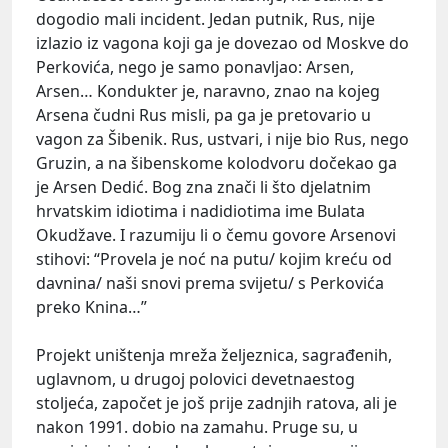
dogodio mali incident. Jedan putnik, Rus, nije
izlazio iz vagona koji ga je dovezao od Moskve do
Perkovića, nego je samo ponavljao: Arsen,
Arsen… Kondukter je, naravno, znao na kojeg
Arsena čudni Rus misli, pa ga je pretovario u
vagon za Šibenik. Rus, ustvari, i nije bio Rus, nego
Gruzin, a na šibenskome kolodvoru dočekao ga
je Arsen Dedić. Bog zna znači li što djelatnim
hrvatskim idiotima i nadidiotima ime Bulata
Okudžave. I razumiju li o čemu govore Arsenovi
stihovi: “Provela je noć na putu/ kojim kreću od
davnina/ naši snovi prema svijetu/ s Perkovića
preko Knina…”
Projekt uništenja mreža željeznica, sagrađenih,
uglavnom, u drugoj polovici devetnaestog
stoljeća, započet je još prije zadnjih ratova, ali je
nakon 1991. dobio na zamahu. Pruge su, u