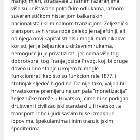
manjoj mjeri, stradavale u ratnim razaranjima,
više su uništavane političkim odlukama, lažnom
suverenističkom histerijom balkanskih
nacionalista i kriminalnom tranzicijom. Željeznički
transport svih vrsta robe daleko je najjeftiniji, ali
od njega novi kapitalisti nisu mogli imati nikakve
koristi, jer je željeznica u državnim rukama, i
nemoguće ju je privatizirati, jer nema više tog
dobrotvora, tog Franje Josipa Prvog, koji bi pruge
doveo u ono stanje u kojem bi mogle
funkcionirati kao što su funkcionirale 1877. i
stotinjak sljedećih godina. Da nije tako, valjda bi i
hrvatskome premijeru na um pala “monetizacija”
željezničke mreže u Hrvatskoj, čime bi se podigao
društveni i civilizacijski standard u Hrvatskoj, a
transport robe i ljudi sasvim bi se izmaknuo
lopovima, špekulantima i inim tranzicijskim
špediterima.