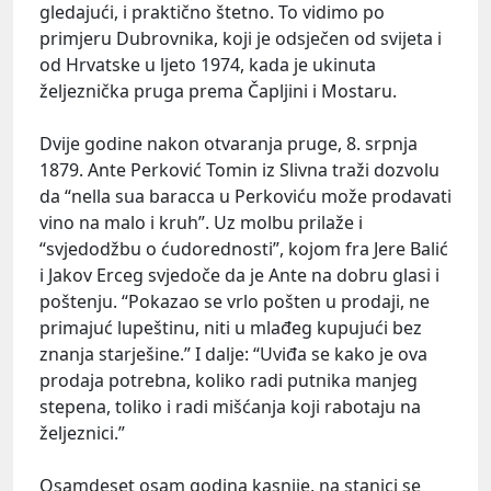
gledajući, i praktično štetno. To vidimo po
primjeru Dubrovnika, koji je odsječen od svijeta i
od Hrvatske u ljeto 1974, kada je ukinuta
željeznička pruga prema Čapljini i Mostaru.
Dvije godine nakon otvaranja pruge, 8. srpnja
1879. Ante Perković Tomin iz Slivna traži dozvolu
da “nella sua baracca u Perkoviću može prodavati
vino na malo i kruh”. Uz molbu prilaže i
“svjedodžbu o ćudorednosti”, kojom fra Jere Balić
i Jakov Erceg svjedoče da je Ante na dobru glasi i
poštenju. “Pokazao se vrlo pošten u prodaji, ne
primajuć lupeštinu, niti u mlađeg kupujući bez
znanja starješine.” I dalje: “Uviđa se kako je ova
prodaja potrebna, koliko radi putnika manjeg
stepena, toliko i radi mišćanja koji rabotaju na
željeznici.”
Osamdeset osam godina kasnije, na stanici se