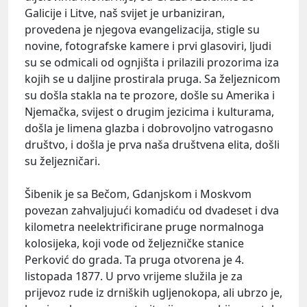
Galicije i Litve, naš svijet je urbaniziran,
provedena je njegova evangelizacija, stigle su
novine, fotografske kamere i prvi glasoviri, ljudi
su se odmicali od ognjišta i prilazili prozorima iza
kojih se u daljine prostirala pruga. Sa željeznicom
su došla stakla na te prozore, došle su Amerika i
Njemačka, svijest o drugim jezicima i kulturama,
došla je limena glazba i dobrovoljno vatrogasno
društvo, i došla je prva naša društvena elita, došli
su željezničari.
Šibenik je sa Bečom, Gdanjskom i Moskvom
povezan zahvaljujući komadiću od dvadeset i dva
kilometra neelektrificirane pruge normalnoga
kolosijeka, koji vode od željezničke stanice
Perković do grada. Ta pruga otvorena je 4.
listopada 1877. U prvo vrijeme služila je za
prijevoz rude iz drniških ugljenokopa, ali ubrzo je,