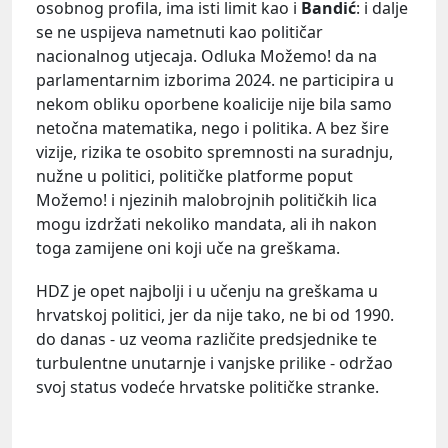
osobnog profila, ima isti limit kao i
Bandić
: i dalje
se ne uspijeva nametnuti kao političar
nacionalnog utjecaja. Odluka Možemo! da na
parlamentarnim izborima 2024. ne participira u
nekom obliku oporbene koalicije nije bila samo
netočna matematika, nego i politika. A bez šire
vizije, rizika te osobito spremnosti na suradnju,
nužne u politici, političke platforme poput
Možemo! i njezinih malobrojnih političkih lica
mogu izdržati nekoliko mandata, ali ih nakon
toga zamijene oni koji uče na greškama.
HDZ je opet najbolji i u učenju na greškama u
hrvatskoj politici, jer da nije tako, ne bi od 1990.
do danas - uz veoma različite predsjednike te
turbulentne unutarnje i vanjske prilike - održao
svoj status vodeće hrvatske političke stranke.