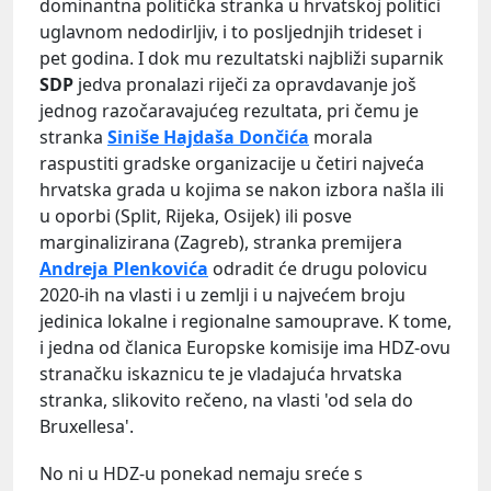
dominantna politička stranka u hrvatskoj politici
uglavnom nedodirljiv, i to posljednjih trideset i
pet godina. I dok mu rezultatski najbliži suparnik
SDP
jedva pronalazi riječi za opravdavanje još
jednog razočaravajućeg rezultata, pri čemu je
stranka
Siniše Hajdaša Dončića
morala
raspustiti gradske organizacije u četiri najveća
hrvatska grada u kojima se nakon izbora našla ili
u oporbi (Split, Rijeka, Osijek) ili posve
marginalizirana (Zagreb), stranka premijera
Andreja Plenkovića
odradit će drugu polovicu
2020-ih na vlasti i u zemlji i u najvećem broju
jedinica lokalne i regionalne samouprave. K tome,
i jedna od članica Europske komisije ima HDZ-ovu
stranačku iskaznicu te je vladajuća hrvatska
stranka, slikovito rečeno, na vlasti 'od sela do
Bruxellesa'.
No ni u HDZ-u ponekad nemaju sreće s