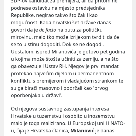
SDP-ov kandidat za premijera, ali da pritom ne
podnese ostavku na mjesto predsjednika
Republike, negirao takvo što čak i kao
mogućnost. Kada hrvatski šef države danas
govori da je
de facto
na putu za političku
mirovinu, malo tko može izrijekom tvrditi da će
se to uistinu dogoditi. Dok se ne dogodi.
Uostalom, ispred Milanovića je gotovo pet godina
u kojima može štošta učiniti za zemlju, a na što
ga obavezuje i Ustav RH. Njegov je prvi mandat
protekao najvećim dijelom u permanentnom
konfliktu s premijerom i vladajućom strankom te
su ga birači masovno i podržali kao 'prvog
oporbenjaka u državi'.
Od njegova sustavnog zastupanja interesa
Hrvatske u tuzemstvu i osobito u inozemstvu
malo je toga realizirano. U Europskoj uniji i NATO-
u, čija je Hrvatska članica,
Milanović
je danas