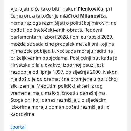
Vjerojatno će tako biti i nakon
Plenkovića,
pri
čemu on, a također je mlađi od
Milanovića
,
nema razloga razmišljati o političkoj mirovini ne
dođe li do (ne)očekivanih obrata. Redovni
parlamentarni izbori 2028. i oni europski 2029.
možda se sada čine predalekima, ali oni koji na
njima žele pobijediti, već sada moraju raditi na
priželjkivanim pobjedama. Posljednji put kada je
Hrvatska bila u ovakvoj izbornoj pauzi jest
razdoblje od lipnja 1997. do siječnja 2000. Nakon
nje došlo je do dramatične promjene u političkoj
slici zemlje. Međutim politički akteri iz tog
vremena imaju malo sličnosti s današnjima.
Stoga oni koji danas razmišljaju o sljedećim
izborima moraju odmah početi razmišljati i o
kadrovima.
tportal