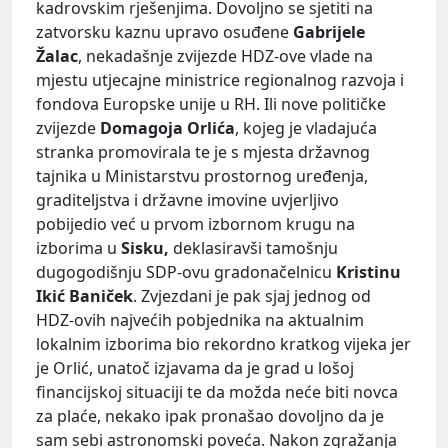
kadrovskim rješenjima. Dovoljno se sjetiti na
zatvorsku kaznu upravo osuđene
Gabrijele
Žalac
, nekadašnje zvijezde HDZ-ove vlade na
mjestu utjecajne ministrice regionalnog razvoja i
fondova Europske unije u RH. Ili nove političke
zvijezde
Domagoja Orlića
, kojeg je vladajuća
stranka promovirala te je s mjesta državnog
tajnika u Ministarstvu prostornog uređenja,
graditeljstva i državne imovine uvjerljivo
pobijedio već u prvom izbornom krugu na
izborima u
Sisku,
deklasiravši tamošnju
dugogodišnju SDP-ovu gradonačelnicu
Kristinu
Ikić Baniček
. Zvjezdani je pak sjaj jednog od
HDZ-ovih najvećih pobjednika na aktualnim
lokalnim izborima bio rekordno kratkog vijeka jer
je Orlić, unatoč izjavama da je grad u lošoj
financijskoj situaciji te da možda neće biti novca
za plaće, nekako ipak pronašao dovoljno da je
sam sebi astronomski poveća. Nakon zgražanja