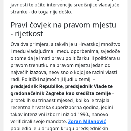
javnosti te očito intervencije središnjice vladajuće
stranke - do toga nije došlo.
Pravi čovjek na pravom mjestu
- rijetkost
Ova dva primjera, a takvih je u Hrvatskoj mnoštvo
i među vladajućima i među oporbenima, svjedoče
o tome da je imati pravu političarku ili političara u
pravom trenutku na pravom mjestu jedan od
najvećih izazova, neovisno o kojoj se razini vlasti
radi. Politički najmoćniji ljudi u zemlji –
predsjednik Republike, predsjednik Vlade te
gradonačelnik Zagreba kao središta zemlje
–
proteklih su trinaest mjeseci, koliko je trajala
recentna hrvatska superizborna godina, jedini
takav intenzivni izborni niz od 1990., nanovo
verificirali svoje mandate.
Zoran Milanović
pobijedio je u drugom krugu predsjedničkih