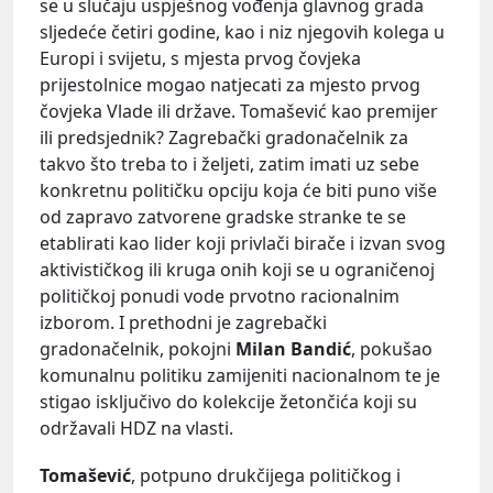
se u slučaju uspješnog vođenja glavnog grada
sljedeće četiri godine, kao i niz njegovih kolega u
Europi i svijetu, s mjesta prvog čovjeka
prijestolnice mogao natjecati za mjesto prvog
čovjeka Vlade ili države. Tomašević kao premijer
ili predsjednik? Zagrebački gradonačelnik za
takvo što treba to i željeti, zatim imati uz sebe
konkretnu političku opciju koja će biti puno više
od zapravo zatvorene gradske stranke te se
etablirati kao lider koji privlači birače i izvan svog
aktivističkog ili kruga onih koji se u ograničenoj
političkoj ponudi vode prvotno racionalnim
izborom. I prethodni je zagrebački
gradonačelnik, pokojni
Milan Bandić
, pokušao
komunalnu politiku zamijeniti nacionalnom te je
stigao isključivo do kolekcije žetončića koji su
održavali HDZ na vlasti.
Tomašević
, potpuno drukčijega političkog i