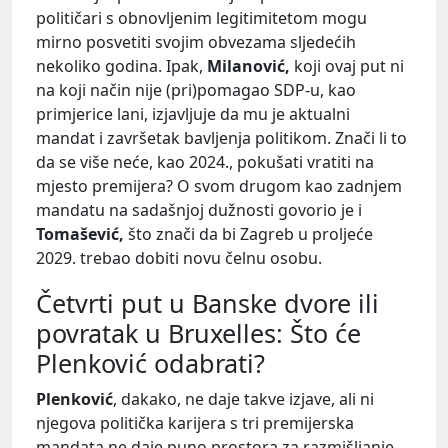
političari s obnovljenim legitimitetom mogu
mirno posvetiti svojim obvezama sljedećih
nekoliko godina. Ipak,
Milanović,
koji ovaj put ni
na koji način nije (pri)pomagao SDP-u, kao
primjerice lani, izjavljuje da mu je aktualni
mandat i završetak bavljenja politikom. Znači li to
da se više neće, kao 2024., pokušati vratiti na
mjesto premijera? O svom drugom kao zadnjem
mandatu na sadašnjoj dužnosti govorio je i
Tomašević,
što znači da bi Zagreb u proljeće
2029. trebao dobiti novu čelnu osobu.
Četvrti put u Banske dvore ili
povratak u Bruxelles: Što će
Plenković odabrati?
Plenković
, dakako, ne daje takve izjave, ali ni
njegova politička karijera s tri premijerska
mandata ne daje puno prostora za razmišljanje.