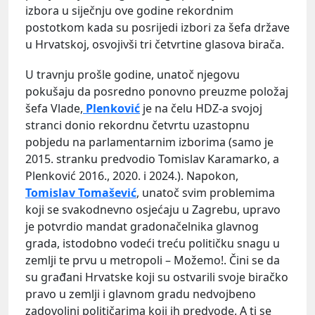
izbora u siječnju ove godine rekordnim
postotkom kada su posrijedi izbori za šefa države
u Hrvatskoj, osvojivši tri četvrtine glasova birača.
U travnju prošle godine, unatoč njegovu
pokušaju da posredno ponovno preuzme položaj
šefa Vlade,
Plenković
je na čelu HDZ-a svojoj
stranci donio rekordnu četvrtu uzastopnu
pobjedu na parlamentarnim izborima (samo je
2015. stranku predvodio Tomislav Karamarko, a
Plenković 2016., 2020. i 2024.). Napokon,
Tomislav Tomašević
, unatoč svim problemima
koji se svakodnevno osjećaju u Zagrebu, upravo
je potvrdio mandat gradonačelnika glavnog
grada, istodobno vodeći treću političku snagu u
zemlji te prvu u metropoli – Možemo!. Čini se da
su građani Hrvatske koji su ostvarili svoje biračko
pravo u zemlji i glavnom gradu nedvojbeno
zadovoljni političarima koji ih predvode. A ti se