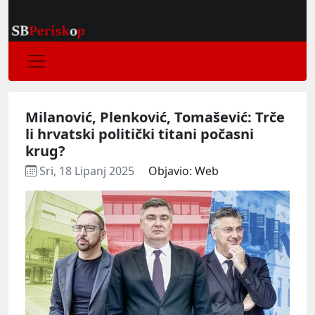
Milanović, Plenković, Tomašević: Trče
li hrvatski politički titani počasni
krug?
Sri, 18 Lipanj 2025
Objavio: Web