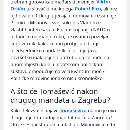
tretiran gotovo kao mađarski premijer
Viktor
Orbán
te slovački mu kolega
Robert Fico
, ali bez
njihova političkog utjecaja u domovini i izvan nje.
Primiri li Milanović svoj sukob s Vladom iz
vlastitih interesa, a u Europskoj uniji i NATO-u
ostane, u najmanju ruku, ne osobito poželjan
sugovornik, kako će mu protjecati drugi
predsjednički mandat? Ili će pri njegovu
završetku ipak osjetiti potrebu da se nađe na
onom mjestu koje u hrvatskom političkom
sustavu omogućuje najveći kvantum moći?
Političke mirovine ionako nisu kronološke.
A što će Tomašević nakon
drugog mandata u Zagrebu?
Kako tek zvuče najave
Tomaševića
da mu je ovo
drugi i ujedno zadnji mandat na čelu Zagreba?
On je šesnaest godina mlađi od Milanovića te bi