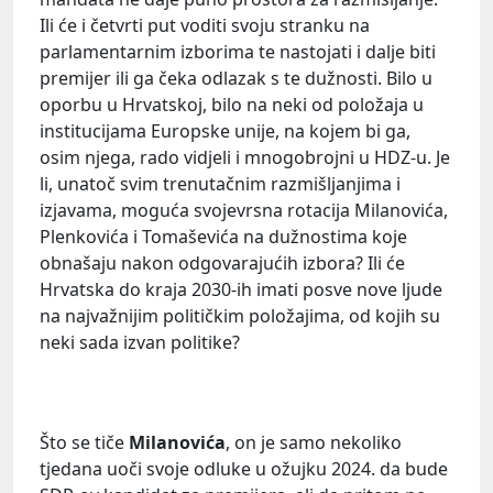
Ili će i četvrti put voditi svoju stranku na
parlamentarnim izborima te nastojati i dalje biti
premijer ili ga čeka odlazak s te dužnosti. Bilo u
oporbu u Hrvatskoj, bilo na neki od položaja u
institucijama Europske unije, na kojem bi ga,
osim njega, rado vidjeli i mnogobrojni u HDZ-u. Je
li, unatoč svim trenutačnim razmišljanjima i
izjavama, moguća svojevrsna rotacija Milanovića,
Plenkovića i Tomaševića na dužnostima koje
obnašaju nakon odgovarajućih izbora? Ili će
Hrvatska do kraja 2030-ih imati posve nove ljude
na najvažnijim političkim položajima, od kojih su
neki sada izvan politike?
Što se tiče
Milanovića
, on je samo nekoliko
tjedana uoči svoje odluke u ožujku 2024. da bude