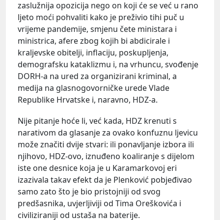
zaslužnija opozicija nego on koji će se već u rano
ljeto moći pohvaliti kako je preživio tihi puč u
vrijeme pandemije, smjenu čete ministara i
ministrica, afere zbog kojih bi abdicirale i
kraljevske obitelji, inflaciju, poskupljenja,
demografsku kataklizmu i, na vrhuncu, svođenje
DORH-a na ured za organizirani kriminal, a
medija na glasnogovorničke urede Vlade
Republike Hrvatske i, naravno, HDZ-a.
Nije pitanje hoće li, već kada, HDZ krenuti s
narativom da glasanje za ovako konfuznu ljevicu
može značiti dvije stvari: ili ponavljanje izbora ili
njihovo, HDZ-ovo, iznuđeno koaliranje s dijelom
iste one desnice koja je u Karamarkovoj eri
izazivala takav efekt da je Plenković pobjeđivao
samo zato što je bio pristojniji od svog
predšasnika, uvjerljiviji od Tima Oreškovića i
civiliziraniji od ustaša na baterije.