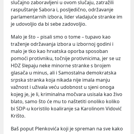
slučajno zaboravljeni u ovom slučaju, zatražili
raspuštanje Sabora i, posljedično, održavanje
parlamentarnih izbora, lider vladajuće stranke im
je udovoljio da bi sebe zadovoljio.
Malo je što – pisali smo o tome – tupavo kao
traženje održavanja izbora u izbornoj godini i
malo je tko kao hrvatska oporba sposoban
pomoći protivniku, točnije protivnicima, jer se uz
HDZ šlepaju neke minorne stranke s brojem
glasača u minus, ali i Samostalna demokratska
srpska stranka koja nikada nije imala manju
važnost i uživala veću udobnost u sjeni onoga
kojeg je, je li, kriminalna močvara usisala kao živo
blato, samo što će mu to naštetiti onoliko koliko
bi SDP-u koristilo koaliranje sa Karolinom Vidović
Krišto.
Baš poput Plenkovića koji je spreman na sve kako