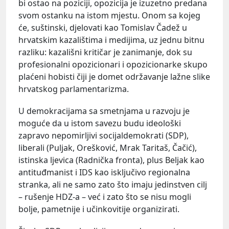
bi ostao na poziciji, opozicija je izuzetno predana
svom ostanku na istom mjestu. Onom sa kojeg
će, suštinski, djelovati kao Tomislav Čadež u
hrvatskim kazalištima i medijima, uz jednu bitnu
razliku: kazališni kritičar je zanimanje, dok su
profesionalni opozicionari i opozicionarke skupo
plaćeni hobisti čiji je domet održavanje lažne slike
hrvatskog parlamentarizma.
U demokracijama sa smetnjama u razvoju je
moguće da u istom savezu budu ideološki
zapravo nepomirljivi socijaldemokrati (SDP),
liberali (Puljak, Orešković, Mrak Taritaš, Čačić),
istinska ljevica (Radnička fronta), plus Beljak kao
antituđmanist i IDS kao isključivo regionalna
stranka, ali ne samo zato što imaju jedinstven cilj
– rušenje HDZ-a – već i zato što se nisu mogli
bolje, pametnije i učinkovitije organizirati.