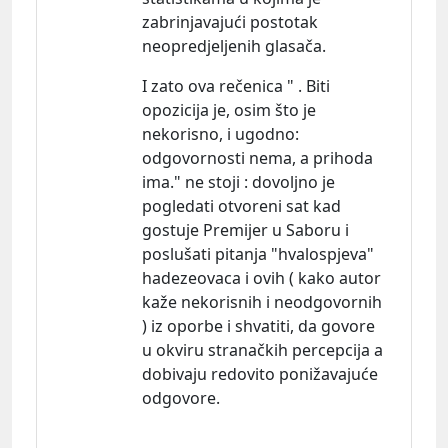
zabrinjavajući postotak
neopredjeljenih glasača.
I zato ova rečenica " . Biti
opozicija je, osim što je
nekorisno, i
ugodno:
odgovornosti nema, a prihoda
ima." ne stoji : dovoljno je
pogledati otvoreni sat kad
gostuje Premijer u Saboru i
poslušati pitanja "hvalospjeva"
hadezeovaca i ovih ( kako autor
kaže nekorisnih i neodgovornih
) iz oporbe i shvatiti, da govore
u okviru stranačkih percepcija a
dobivaju redovito ponižavajuće
odgovore.