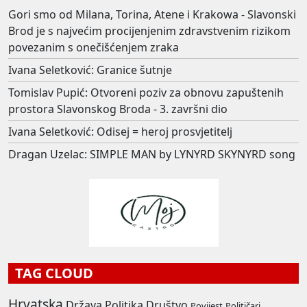
Gori smo od Milana, Torina, Atene i Krakowa - Slavonski
Brod je s najvećim procijenjenim zdravstvenim rizikom
povezanim s onečišćenjem zraka
Ivana Seletković: Granice šutnje
Tomislav Pupić: Otvoreni poziv za obnovu zapuštenih
prostora Slavonskog Broda - 3. završni dio
Ivana Seletković: Odisej = heroj prosvjetitelj
Dragan Uzelac: SIMPLE MAN by LYNYRD SKYNYRD song
TAG CLOUD
Hrvatska
Država
Politika
Društvo
Povijest
Političari