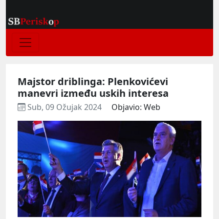
Majstor driblinga: Plenkovićevi
manevri između uskih interesa
Sub, 09 Ožujak 2024
Objavio: Web