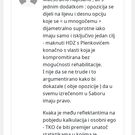
jednim dodatkom : opozicija se
dijeli na lijevu i desnu opciju
koje se < u mnogočemu >
dijametralno suprotne iako
imaju samo i isključivo jedan cilj
- maknuti HDZ s Plenkovićem
konačno s vlasti koja je
kompromitirana bez
mogućnosti rehabilitacije.
I nije da se ne trude i to
argumentirano kako bi
dokazale ( obje opozicije ) da u
svemu izrečenom u Saboru
imaju pravo.
Kvaka je među reflektantima na
pobjedu kalkulacija i osobni ego
- TKO će biti premijer unatoč
statistikama u kojima je