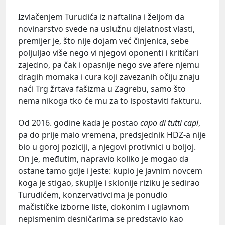
Izvlačenjem Turudića iz naftalina i željom da
novinarstvo svede na uslužnu djelatnost vlasti,
premijer je, što nije dojam već činjenica, sebe
poljuljao više nego vi njegovi oponenti i kritičari
zajedno, pa čak i opasnije nego sve afere njemu
dragih momaka i cura koji zavezanih očiju znaju
naći Trg žrtava fašizma u Zagrebu, samo što
nema nikoga tko će mu za to ispostaviti fakturu.
Od 2016. godine kada je postao
capo di tutti capi
,
pa do prije malo vremena, predsjednik HDZ-a nije
bio u goroj poziciji, a njegovi protivnici u boljoj.
On je, međutim, napravio koliko je mogao da
ostane tamo gdje i jeste: kupio je javnim novcem
koga je stigao, skuplje i sklonije riziku je sedirao
Turudićem, konzervativcima je ponudio
mačističke izborne liste, dokonim i uglavnom
nepismenim desničarima se predstavio kao