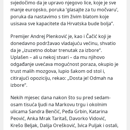
svjedočimo da je upravo njegovo lice, koje je sve
manje europsko, poruka ‘glasajte za tu močvaru’,
poruka da nastavimo s tim živim blatom koje
usisava sve kapacitete da Hrvatska bude bolja”.
Premijer Andrej Plenković je, kao i Čačić koji je
donedavno podržavao vladajuću većinu, shvatio
da je „izuzetno dobar trenutak za izbore“.
Uplašen – ali u nekoj stvari – da mu njihovo
odgađanje uvećava mogućnost poraza, okupio je
trust malih mozgova, lupio šakom od stol i,
citirajući opoziciju, rekao: „Dosta je! Odmah na
izbore“.
Nekih mjesec dana nakon što su pred sedam-
osam tisuća ljudi na Markovu trgu i okolnim
ulicama Sandra Benčić, Peđa Grbin, Katarina
Peović, Anka Mrak Taritaš, Davorko Vidović,
Krešo Beljak, Dalija Orešković, Ivica Puljak i ostali,