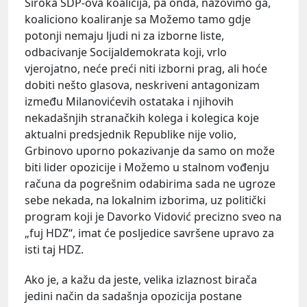
Široka SDP-ova koalicija, pa onda, nazovimo ga,
koaliciono koaliranje sa Možemo tamo gdje
potonji nemaju ljudi ni za izborne liste,
odbacivanje Socijaldemokrata koji, vrlo
vjerojatno, neće preći niti izborni prag, ali hoće
dobiti nešto glasova, neskriveni antagonizam
između Milanovićevih ostataka i njihovih
nekadašnjih stranačkih kolega i kolegica koje
aktualni predsjednik Republike nije volio,
Grbinovo uporno pokazivanje da samo on može
biti lider opozicije i Možemo u stalnom vođenju
računa da pogrešnim odabirima sada ne ugroze
sebe nekada, na lokalnim izborima, uz politički
program koji je Davorko Vidović precizno sveo na
„fuj HDZ“, imat će posljedice savršene upravo za
isti taj HDZ.
Ako je, a kažu da jeste, velika izlaznost birača
jedini način da sadašnja opozicija postane