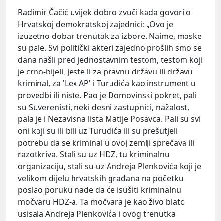
Radimir Čačić uvijek dobro zvuči kada govori o
Hrvatskoj demokratskoj zajednici: „Ovo je
izuzetno dobar trenutak za izbore. Naime, maske
su pale. Svi politički akteri zajedno prošlih smo se
dana našli pred jednostavnim testom, testom koji
je crno-bijeli, jeste li za pravnu državu ili državu
kriminal, za 'Lex AP' i Turudića kao instrument u
provedbi ili niste. Pao je Domovinski pokret, pali
su Suverenisti, neki desni zastupnici, nažalost,
pala je i Nezavisna lista Matije Posavca. Pali su svi
oni koji su ili bili uz Turudića ili su prešutjeli
potrebu da se kriminal u ovoj zemlji sprečava ili
razotkriva. Stali su uz HDZ, tu kriminalnu
organizaciju, stali su uz Andreja Plenkovića koji je
velikom dijelu hrvatskih građana na početku
poslao poruku nade da će isušiti kriminalnu
močvaru HDZ-a. Ta močvara je kao živo blato
usisala Andreja Plenkovića i ovog trenutka