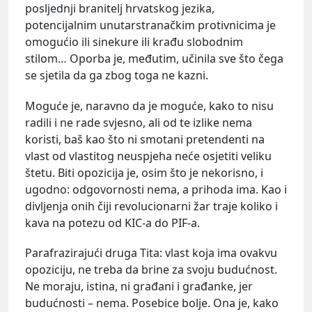
posljednji branitelj hrvatskog jezika,
potencijalnim unutarstranačkim protivnicima je
omogućio ili sinekure ili krađu slobodnim
stilom… Oporba je, međutim, učinila sve što čega
se sjetila da ga zbog toga ne kazni.
Moguće je, naravno da je moguće, kako to nisu
radili i ne rade svjesno, ali od te izlike nema
koristi, baš kao što ni smotani pretendenti na
vlast od vlastitog neuspjeha neće osjetiti veliku
štetu. Biti opozicija je, osim što je nekorisno, i
ugodno: odgovornosti nema, a prihoda ima. Kao i
divljenja onih čiji revolucionarni žar traje koliko i
kava na potezu od KIC-a do PIF-a.
Parafrazirajući druga Tita: vlast koja ima ovakvu
opoziciju, ne treba da brine za svoju budućnost.
Ne moraju, istina, ni građani i građanke, jer
budućnosti – nema. Posebice bolje. Ona je, kako