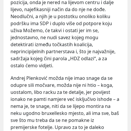
pozicija, onda je nered na lijevom centru i dalje
lijevo, najefikasniji način da do nje ne dođe.
Neodlučni, a njih je u postotku onoliko koliku
podršku ima SDP i duplo više od potpore koju
uživa Možemo, će takvi i ostati jer im se,
jednostavno, ne nudi savez kojeg mogu
detektirati između točkastih koalicija,
neprincipijelnih partnerstava i, što je najvažnije,
sadržaja kojeg čini parola „HDZ odlazi“, a za
ostalo ćemo vidjeti.
Andrej Plenković možda nije imao snage da se
odupre sili močvare, možda nije ni htio – koga,
uostalom, libo racku za te detalje, jer povijest
ionako ne pamti namjere već isključivo ishode – a
nema je, te snage, niti da se lijepo montira na
neku ugodno bruxellesko mjesto, ali ima sve, baš
sve što mu treba da se ne pomakne iz
premijerske fotelje. Upravo za to je daleko