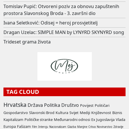
Tomislav Pupić: Otvoreni poziv za obnovu zapuštenih
prostora Slavonskog Broda - 3. završni dio
Ivana Seletković: Odisej = heroj prosvjetitelj
Dragan Uzelac: SIMPLE MAN by LYNYRD SKYNYRD song
Trideset grama života
TAG CLOUD
Hrvatska
Država
Politika
Društvo
Povijest
Političari
Gospodarstvo
Slavonski Brod
Kultura
Svijet
Mediji
Književnost
Biznis
Kapitalizam
Političke stranke
Međunarodni odnosi
Ex Jugoslavija
Vlada
Europa
Fašizam
Film
Intervju
Nacionalizam
Glazba
Manjine
Crkva
Novinarstvo
Zdravlje