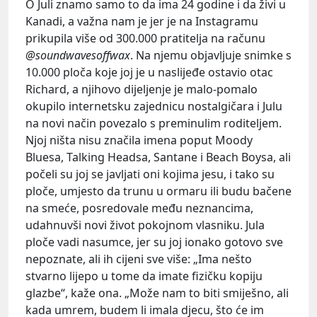
O Juli znamo samo to da ima 24 godine i da živi u
Kanadi, a važna nam je jer je na Instagramu
prikupila više od 300.000 pratitelja na računu
@soundwavesoffwax
. Na njemu objavljuje snimke s
10.000 ploča koje joj je u naslijeđe ostavio otac
Richard, a njihovo dijeljenje je malo-pomalo
okupilo internetsku zajednicu nostalgičara i Julu
na novi način povezalo s preminulim roditeljem.
Njoj ništa nisu značila imena poput Moody
Bluesa, Talking Headsa, Santane i Beach Boysa, ali
počeli su joj se javljati oni kojima jesu, i tako su
ploče, umjesto da trunu u ormaru ili budu bačene
na smeće, posredovale među neznancima,
udahnuvši novi život pokojnom vlasniku. Jula
ploče vadi nasumce, jer su joj ionako gotovo sve
nepoznate, ali ih cijeni sve više: „Ima nešto
stvarno lijepo u tome da imate fizičku kopiju
glazbe“, kaže ona. „Može nam to biti smiješno, ali
kada umrem, budem li imala djecu, što će im