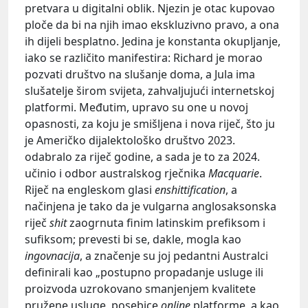
pretvara u digitalni oblik. Njezin je otac kupovao
ploče da bi na njih imao ekskluzivno pravo, a ona
ih dijeli besplatno. Jedina je konstanta okupljanje,
iako se različito manifestira: Richard je morao
pozvati društvo na slušanje doma, a Jula ima
slušatelje širom svijeta, zahvaljujući internetskoj
platformi. Međutim, upravo su one u novoj
opasnosti, za koju je smišljena i nova riječ, što ju
je Američko dijalektološko društvo 2023.
odabralo za riječ godine, a sada je to za 2024.
učinio i odbor australskog rječnika
Macquarie
.
Riječ na engleskom glasi
enshittification
, a
načinjena je tako da je vulgarna anglosaksonska
riječ
shit
zaogrnuta finim latinskim prefiksom i
sufiksom; prevesti bi se, dakle, mogla kao
ingovnacija
, a značenje su joj pedantni Australci
definirali kao „postupno propadanje usluge ili
proizvoda uzrokovano smanjenjem kvalitete
pružene usluge, posebice
online
platforme, a kao