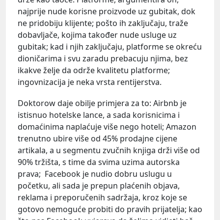
najprije nude korisne proizvode uz gubitak, dok
ne pridobiju klijente; pošto ih zaključaju, traže
dobavljače, kojima također nude usluge uz
gubitak; kad i njih zaključaju, platforme se okreću
dioničarima i svu zaradu prebacuju njima, bez
ikakve želje da održe kvalitetu platforme;
ingovnizacija je neka vrsta rentijerstva.
Doktorow daje obilje primjera za to: ­Airbnb je
istisnuo hotelske lance, a sada korisnicima i
domaćinima naplaćuje više nego hoteli; Amazon
trenutno ubire više od 45% prodajne cijene
artikala, a u segmentu zvučnih knjiga drži više od
90% tržišta, s time da svima uzima autorska
prava; Facebook je nudio dobru uslugu u
početku, ali sada je prepun plaćenih objava,
reklama i preporučenih sadržaja, kroz koje se
gotovo nemoguće probiti do pravih prijatelja; kao