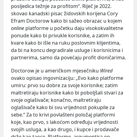
posljedica težnje za profitom“. Riječ je 2022.
skovao kanadski pisac židovskih korijena Cory
Efram Doctorow kako bi sažeo obrazac u kojem
online
platforme u početku daju visokokvalitetne
ponude kako bi privukle korisnike, a zatim ih
kvare kako bi išle na ruku poslovnim klijentima,
da bi na koncu degradirale usluge i korisnicima i
partnerima, samo da povećaju profit dioničarima.
Doctorow je u američkom mjesečniku
Wired
ovako opisao ingovnizaciju: „Evo kako platforme
umiru: prvo su dobre za svoje korisnike; zatim
maltretiraju korisnike kako bi poboljšali stvari za
svoje oglašivače; konačno, maltretiraju
oglašivače kako bi svu vrijednost pokupile za
sebe.“ Za to krivi povlašteni položaj platformi
koje, kao prvo, s lakoćom određuju vrijednosti
svojih usluga, a kao drugo, i kupce i prodavače
drže kao taoce. Platforme, argumentira on,