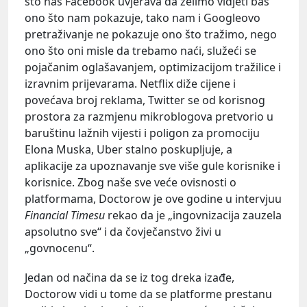
što nas Facebook uvjerava da želimo vidjeti baš
ono što nam pokazuje, tako nam i Googleovo
pretraživanje ne pokazuje ono što tražimo, nego
ono što oni misle da trebamo naći, služeći se
pojačanim oglašavanjem, optimizacijom tražilice i
izravnim prijevarama. Netflix diže cijene i
povećava broj reklama, Twitter se od korisnog
prostora za razmjenu mikroblogova pretvorio u
baruštinu lažnih vijesti i poligon za promociju
Elona Muska, Uber stalno poskupljuje, a
aplikacije za upoznavanje sve više gule korisnike i
korisnice. Zbog naše sve veće ovisnosti o
platformama, Doctorow je ove godine u intervjuu
Financial Timesu
rekao da je „ingovnizacija zauzela
apsolutno sve“ i da čovječanstvo živi u
„govnocenu“.
Jedan od načina da se iz tog dreka izađe,
Doctorow vidi u tome da se platforme prestanu