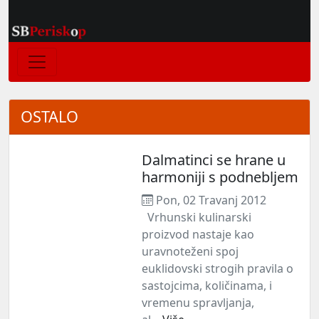
OSTALO
Dalmatinci se hrane u
harmoniji s podnebljem
Pon, 02 Travanj 2012
Vrhunski kulinarski
proizvod nastaje kao
uravnoteženi spoj
euklidovski strogih pravila o
sastojcima, količinama, i
vremenu spravljanja,