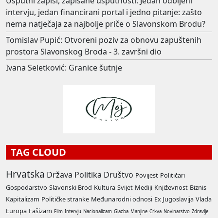
Usputni zapisi, zapisane usputnosti: Jedan odbijeni
intervju, jedan financirani portal i jedno pitanje: zašto
nema natječaja za najbolje priče o Slavonskom Brodu?
Tomislav Pupić: Otvoreni poziv za obnovu zapuštenih
prostora Slavonskog Broda - 3. završni dio
Ivana Seletković: Granice šutnje
TAG CLOUD
Hrvatska
Država
Politika
Društvo
Povijest
Političari
Gospodarstvo
Slavonski Brod
Kultura
Svijet
Mediji
Književnost
Biznis
Kapitalizam
Političke stranke
Međunarodni odnosi
Ex Jugoslavija
Vlada
Europa
Fašizam
Film
Intervju
Nacionalizam
Glazba
Manjine
Crkva
Novinarstvo
Zdravlje