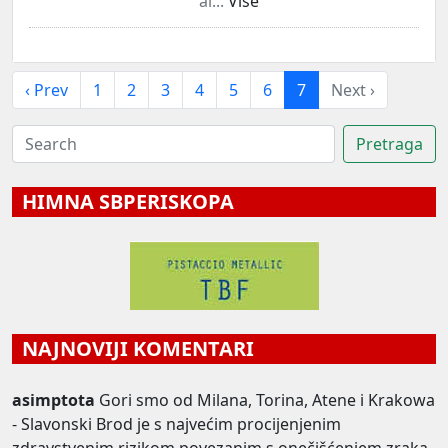
al...
Više
‹ Prev
1
2
3
4
5
6
7
Next ›
HIMNA SBPERISKOPA
NAJNOVIJI KOMENTARI
asimptota
Gori smo od Milana, Torina, Atene i Krakowa
- Slavonski Brod je s najvećim procijenjenim
zdravstvenim rizikom povezanim s onečišćenjem zraka