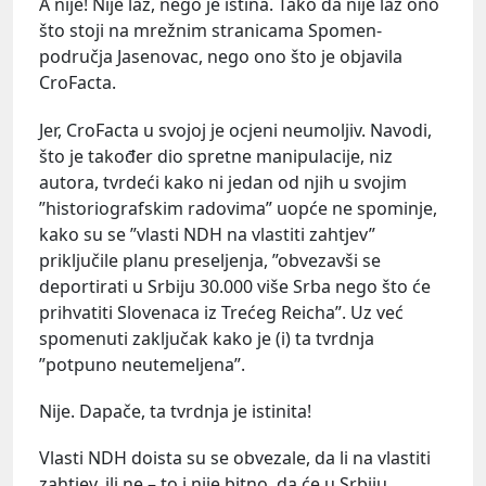
A nije! Nije laž, nego je istina. Tako da nije laž ono
što stoji na mrežnim stranicama Spomen-
područja Jasenovac, nego ono što je objavila
CroFacta.
Jer, CroFacta u svojoj je ocjeni neumoljiv. Navodi,
što je također dio spretne manipulacije, niz
autora, tvrdeći kako ni jedan od njih u svojim
”historiografskim radovima” uopće ne spominje,
kako su se ”vlasti NDH na vlastiti zahtjev”
priključile planu preseljenja, ”obvezavši se
deportirati u Srbiju 30.000 više Srba nego što će
prihvatiti Slovenaca iz Trećeg Reicha”. Uz već
spomenuti zaključak kako je (i) ta tvrdnja
”potpuno neutemeljena”.
Nije. Dapače, ta tvrdnja je istinita!
Vlasti NDH doista su se obvezale, da li na vlastiti
zahtjev, ili ne – to i nije bitno, da će u Srbiju