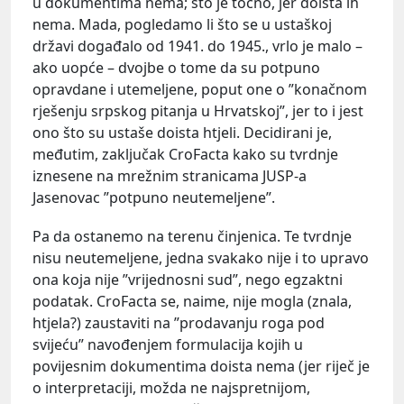
u dokumentima nema; što je točno, jer doista ih
nema. Mada, pogledamo li što se u ustaškoj
državi događalo od 1941. do 1945., vrlo je malo –
ako uopće – dvojbe o tome da su potpuno
opravdane i utemeljene, poput one o ”konačnom
rješenju srpskog pitanja u Hrvatskoj”, jer to i jest
ono što su ustaše doista htjeli. Decidirani je,
međutim, zaključak CroFacta kako su tvrdnje
iznesene na mrežnim stranicama JUSP-a
Jasenovac ”potpuno neutemeljene”.
Pa da ostanemo na terenu činjenica. Te tvrdnje
nisu neutemeljene, jedna svakako nije i to upravo
ona koja nije ”vrijednosni sud”, nego egzaktni
podatak. CroFacta se, naime, nije mogla (znala,
htjela?) zaustaviti na ”prodavanju roga pod
svijeću” navođenjem formulacija kojih u
povijesnim dokumentima doista nema (jer riječ je
o interpretaciji, možda ne najspretnijom,