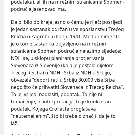
podataka), ali ih na mrežnim stranicama Spomen-
područja Jasenovac ima.
Da bi bilo do kraja jasno o čemu je riječ: posrijedi
je jedan sastanak održan u veleposlanstvu Trećeg
Reicha u Zagrebu u lipnju 1941. Među onime što
je o tome sastanku objavljeno na mrežnim
stranicama Spomen područja nalazimo sljedeće:
NDH se, u sklopu planiranja protjerivanja
Slovenaca iz Slovenije (koja je postala dijelom
Trećeg Reicha) u NDH i Srba iz NDH u Srbiju,
obvezala ”deportirati u Srbiju 30.000 više Srba
nego što će prihvatiti Slovenaca iz Trećeg Reicha”.
To je, vrijedi naglasiti, podatak. To nije ni
tumačenje, ni interpretacija, to je konkretan
podatak. Kojega CroFacta proglašava
”neutemeljenim”, što bi trebalo značiti da je to
laž.