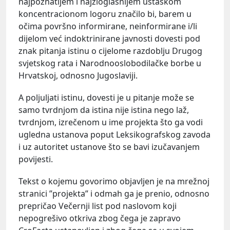
najpoznatijem i najzloglasnijem ustaškom
koncentracionom logoru značilo bi, barem u
očima površno informirane, neinformirane i/li
dijelom već indoktrinirane javnosti dovesti pod
znak pitanja istinu o cijelome razdoblju Drugog
svjetskog rata i Narodnooslobodilačke borbe u
Hrvatskoj, odnosno Jugoslaviji.
A poljuljati istinu, dovesti je u pitanje može se
samo tvrdnjom da istina nije istina nego laž,
tvrdnjom, izrečenom u ime projekta što ga vodi
ugledna ustanova poput Leksikografskog zavoda
i uz autoritet ustanove što se bavi izučavanjem
povijesti.
Tekst o kojemu govorimo objavljen je na mrežnoj
stranici ”projekta” i odmah ga je prenio, odnosno
prepričao Večernji list pod naslovom koji
nepogrešivo otkriva zbog čega je zapravo