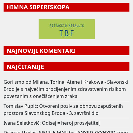
HIMNA SBPERISKOPA
NAJNOVIJI KOMENTARI
NAJČITANIJE
Gori smo od Milana, Torina, Atene i Krakowa - Slavonski
Brod je s najvećim procijenjenim zdravstvenim rizikom
povezanim s onečišćenjem zraka
Tomislav Pupić: Otvoreni poziv za obnovu zapuštenih
prostora Slavonskog Broda - 3. završni dio
Ivana Seletković: Odisej = heroj prosvjetitelj
Dragan Uzelac: SIMPLE MAN by LYNYRD SKYNYRD song