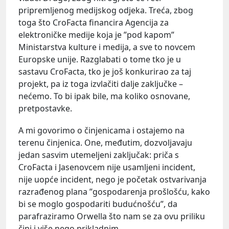
pripremljenog medijskog odjeka. Treća, zbog
toga što CroFacta financira Agencija za
elektroničke medije koja je ”pod kapom”
Ministarstva kulture i medija, a sve to novcem
Europske unije. Razglabati o tome tko je u
sastavu CroFacta, tko je još konkurirao za taj
projekt, pa iz toga izvlačiti dalje zaključke –
nećemo. To bi ipak bile, ma koliko osnovane,
pretpostavke.
A mi govorimo o činjenicama i ostajemo na
terenu činjenica. One, međutim, dozvoljavaju
jedan sasvim utemeljeni zaključak: priča s
CroFacta i Jasenovcem nije usamljeni incident,
nije uopće incident, nego je početak ostvarivanja
razrađenog plana ”gospodarenja prošlošću, kako
bi se moglo gospodariti budućnošću”, da
parafraziramo Orwella što nam se za ovu priliku
čini i više nego prikladnim.