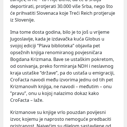
deportirati, protjerati 30.000 više Srba, nego što
će prihvatiti Slovenaca koje Treći Reich protjeruje
iz Slovenije.
Ima tome dosta godina, bilo je to još u vrijeme
Jugoslavije, kada je izdavačka kuća Globus u
svojoj ediciji ”Plava biblioteka” objavila pet
opsežnih knjiga renomiranog povjesničara
Bogdana Krizmana. Bave se ustaškim pokretom,
od osnivanja, preko formiranja NDH i neslavnog
kraja ustaške ”države”, pa do ustaša u emigraciji,
CroFacta navodi među izvorima jednu od tih pet
Krizmanovih knjiga, ne navodi – međutim – onu
”pravu”, onu u kojoj nalazimo dokaz kako
CroFacta – laže.
Krizmanove su knjige vrlo pouzdan povijesni
izvor, kojemu je naprosto nemoguće predbaciti
pristranost. Najvećim su dijelom sastavljene od