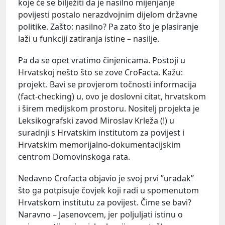
koje će se bilježiti da je nasilno mijenjanje
povijesti postalo nerazdvojnim dijelom državne
politike. Zašto: nasilno? Pa zato što je plasiranje
laži u funkciji zatiranja istine – nasilje.
Pa da se opet vratimo činjenicama. Postoji u
Hrvatskoj nešto što se zove CroFacta. Kažu:
projekt. Bavi se provjerom točnosti informacija
(fact-checking) u, ovo je doslovni citat, hrvatskom
i širem medijskom prostoru. Nositelj projekta je
Leksikografski zavod Miroslav Krleža (!) u
suradnji s Hrvatskim institutom za povijest i
Hrvatskim memorijalno-dokumentacijskim
centrom Domovinskoga rata.
Nedavno Crofacta objavio je svoj prvi ”uradak”
što ga potpisuje čovjek koji radi u spomenutom
Hrvatskom institutu za povijest. Čime se bavi?
Naravno – Jasenovcem, jer poljuljati istinu o