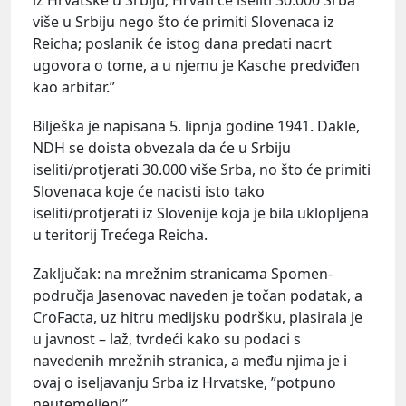
više u Srbiju nego što će primiti Slovenaca iz
Reicha; poslanik će istog dana predati nacrt
ugovora o tome, a u njemu je Kasche predviđen
kao arbitar.”
Bilješka je napisana 5. lipnja godine 1941. Dakle,
NDH se doista obvezala da će u Srbiju
iseliti/protjerati 30.000 više Srba, no što će primiti
Slovenaca koje će nacisti isto tako
iseliti/protjerati iz Slovenije koja je bila uklopljena
u teritorij Trećega Reicha.
Zaključak: na mrežnim stranicama Spomen-
područja Jasenovac naveden je točan podatak, a
CroFacta, uz hitru medijsku podršku, plasirala je
u javnost – laž, tvrdeći kako su podaci s
navedenih mrežnih stranica, a među njima je i
ovaj o iseljavanju Srba iz Hrvatske, ”potpuno
neutemeljeni”.