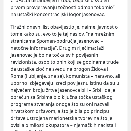
CroFacta ustanovljen i zbog čega se u svojem
prvom provjeravanju točnosti odmah ”okomio”
na ustaški koncentracijski logor Jasenovac.
Tiražni dnevni list obavijestio je, naime, javnost o
tome kako su, evo to je taj naslov, ”na mrežnim
stranicama Spomen-područja Jasenovac –
netočne informacije”. Drugim riječima: laži.
Jasenovac je bolna točka svih povijesnih
revizionista, osobito onih koji se godinama trude
da ustaške zločine svedu na progon Židova i
Roma (i ubijanje, zna se), komunista – naravno, ali
uporno izbjegavaju izreći povijesnu istinu da su u
najvećem broju žrtve Jasenovca bili – Srbi i da je
obračun sa Srbima bio ključna točka ustaškog
programa stvaranja onoga što su oni nazvali
hrvatskom državom, a što je bila po principu
države ustrojena marionetska tvorevina što je
ovisila o milosti okupatora – njemačkih nacista i