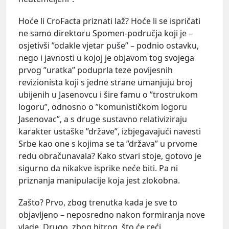
Hoće li CroFacta priznati laž? Hoće li se ispričati
ne samo direktoru Spomen-područja koji je –
osjetivši ”odakle vjetar puše” – podnio ostavku,
nego i javnosti u kojoj je objavom tog svojega
prvog ”uratka” poduprla teze povijesnih
revizionista koji s jedne strane umanjuju broj
ubijenih u Jasenovcu i šire famu o ”trostrukom
logoru”, odnosno o ”komunističkom logoru
Jasenovac”, a s druge sustavno relativiziraju
karakter ustaške ”države”, izbjegavajući navesti
Srbe kao one s kojima se ta ”država” u prvome
redu obračunavala? Kako stvari stoje, gotovo je
sigurno da nikakve isprike neće biti. Pa ni
priznanja manipulacije koja jest zlokobna.
Zašto? Prvo, zbog trenutka kada je sve to
objavljeno – neposredno nakon formiranja nove
vlade. Drugo, zbog hitrog, što će reći