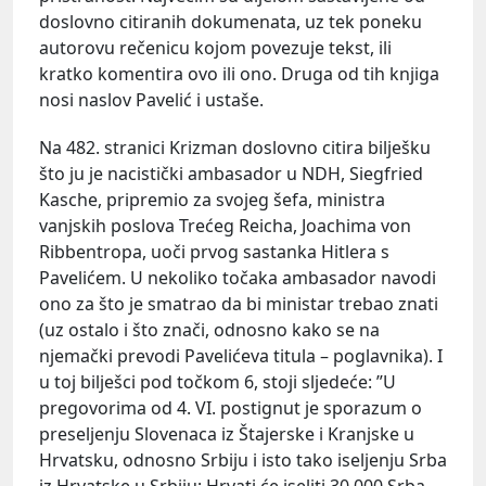
doslovno citiranih dokumenata, uz tek poneku
autorovu rečenicu kojom povezuje tekst, ili
kratko komentira ovo ili ono. Druga od tih knjiga
nosi naslov Pavelić i ustaše.
Na 482. stranici Krizman doslovno citira bilješku
što ju je nacistički ambasador u NDH, Siegfried
Kasche, pripremio za svojeg šefa, ministra
vanjskih poslova Trećeg Reicha, Joachima von
Ribbentropa, uoči prvog sastanka Hitlera s
Pavelićem. U nekoliko točaka ambasador navodi
ono za što je smatrao da bi ministar trebao znati
(uz ostalo i što znači, odnosno kako se na
njemački prevodi Pavelićeva titula – poglavnika). I
u toj bilješci pod točkom 6, stoji sljedeće: ”U
pregovorima od 4. VI. postignut je sporazum o
preseljenju Slovenaca iz Štajerske i Kranjske u
Hrvatsku, odnosno Srbiju i isto tako iseljenju Srba
iz Hrvatske u Srbiju; Hrvati će iseliti 30.000 Srba