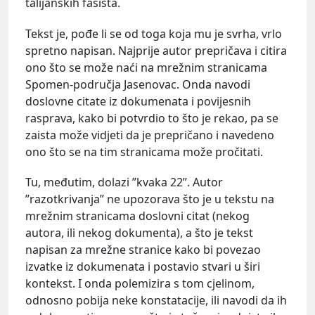
talijanskih fašista.
Tekst je, pođe li se od toga koja mu je svrha, vrlo
spretno napisan. Najprije autor prepričava i citira
ono što se može naći na mrežnim stranicama
Spomen-područja Jasenovac. Onda navodi
doslovne citate iz dokumenata i povijesnih
rasprava, kako bi potvrdio to što je rekao, pa se
zaista može vidjeti da je prepričano i navedeno
ono što se na tim stranicama može pročitati.
Tu, međutim, dolazi ”kvaka 22”. Autor
”razotkrivanja” ne upozorava što je u tekstu na
mrežnim stranicama doslovni citat (nekog
autora, ili nekog dokumenta), a što je tekst
napisan za mrežne stranice kako bi povezao
izvatke iz dokumenata i postavio stvari u širi
kontekst. I onda polemizira s tom cjelinom,
odnosno pobija neke konstatacije, ili navodi da ih