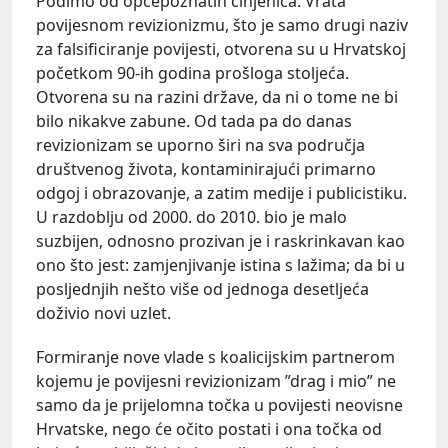
Pođimo od općepoznatih činjenica. Vrata
povijesnom revizionizmu, što je samo drugi naziv
za falsificiranje povijesti, otvorena su u Hrvatskoj
početkom 90-ih godina prošloga stoljeća.
Otvorena su na razini države, da ni o tome ne bi
bilo nikakve zabune. Od tada pa do danas
revizionizam se uporno širi na sva područja
društvenog života, kontaminirajući primarno
odgoj i obrazovanje, a zatim medije i publicistiku.
U razdoblju od 2000. do 2010. bio je malo
suzbijen, odnosno prozivan je i raskrinkavan kao
ono što jest: zamjenjivanje istina s lažima; da bi u
posljednjih nešto više od jednoga desetljeća
doživio novi uzlet.
Formiranje nove vlade s koalicijskim partnerom
kojemu je povijesni revizionizam ”drag i mio” ne
samo da je prijelomna točka u povijesti neovisne
Hrvatske, nego će očito postati i ona točka od