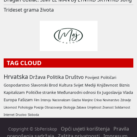
Trideset grama života
TAG CLOUD
Hrvatska
Država
Politika
Društvo
Povijest
Političari
Gospodarstvo
Slavonski Brod
Kultura
Svijet
Mediji
Književnost
Biznis
Kapitalizam
Političke stranke
Međunarodni odnosi
Ex Jugoslavija
Vlada
Europa
Fašizam
Film
Intervju
Nacionalizam
Glazba
Manjine
Crkva
Novinarstvo
Zdravlje
Likovnost
Psihologija
Poezija
Obrazovanje
Ekologija
Zabava
Umjetnost
Znanost
Solidarnost
Internet
Drustvo
Sloboda
Opći uvjeti korištenja
Pravila
Copyright © SbPeriskop
prenošenja sadržaja
Zaštita privatnosti
Impresum