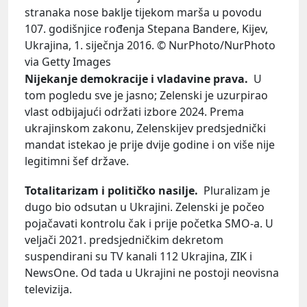
stranaka nose baklje tijekom marša u povodu
107. godišnjice rođenja Stepana Bandere, Kijev,
Ukrajina, 1. siječnja 2016. © NurPhoto/NurPhoto
via Getty Images
Nijekanje demokracije i vladavine prava.
U
tom pogledu sve je jasno; Zelenski je uzurpirao
vlast odbijajući održati izbore 2024. Prema
ukrajinskom zakonu, Zelenskijev predsjednički
mandat istekao je prije dvije godine i on više nije
legitimni šef države.
Totalitarizam i političko nasilje.
Pluralizam je
dugo bio odsutan u Ukrajini. Zelenski je počeo
pojačavati kontrolu čak i prije početka SMO-a. U
veljači 2021. predsjedničkim dekretom
suspendirani su TV kanali 112 Ukrajina, ZIK i
NewsOne. Od tada u Ukrajini ne postoji neovisna
televizija.