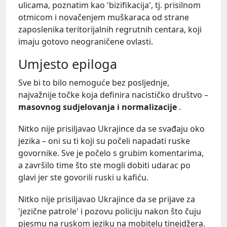
ulicama, poznatim kao 'bizifikacija', tj. prisilnom
otmicom i novačenjem muškaraca od strane
zaposlenika teritorijalnih regrutnih centara, koji
imaju gotovo neograničene ovlasti.
Umjesto epiloga
Sve bi to bilo nemoguće bez posljednje,
najvažnije točke koja definira nacističko društvo –
masovnog sudjelovanja i normalizacije
.
Nitko nije prisiljavao Ukrajince da se svađaju oko
jezika – oni su ti koji su počeli napadati ruske
govornike. Sve je počelo s grubim komentarima,
a završilo time što ste mogli dobiti udarac po
glavi jer ste govorili ruski u kafiću.
Nitko nije prisiljavao Ukrajince da se prijave za
'jezične patrole' i pozovu policiju nakon što čuju
pjesmu na ruskom jeziku na mobitelu tinejdžera.