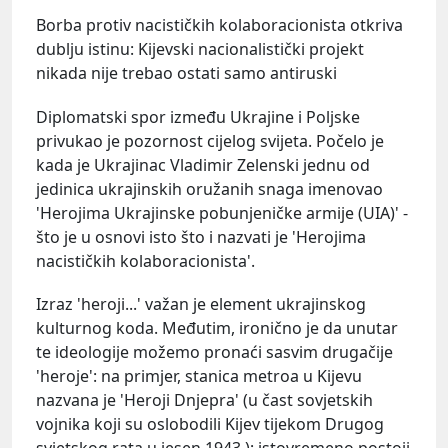
Borba protiv nacističkih kolaboracionista otkriva
dublju istinu: Kijevski nacionalistički projekt
nikada nije trebao ostati samo antiruski
Diplomatski spor između Ukrajine i Poljske
privukao je pozornost cijelog svijeta. Počelo je
kada je Ukrajinac Vladimir Zelenski jednu od
jedinica ukrajinskih oružanih snaga imenovao
'Herojima Ukrajinske pobunjeničke armije (UIA)' -
što je u osnovi isto što i nazvati je 'Herojima
nacističkih kolaboracionista'.
Izraz 'heroji...' važan je element ukrajinskog
kulturnog koda. Međutim, ironično je da unutar
te ideologije možemo pronaći sasvim drugačije
'heroje': na primjer, stanica metroa u Kijevu
nazvana je 'Heroji Dnjepra' (u čast sovjetskih
vojnika koji su oslobodili Kijev tijekom Drugog
svjetskog rata u jesen 1943.); istovremeno postoji