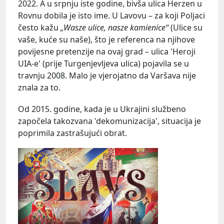
2022. A u srpnju iste godine, bivša ulica Herzen u
Rovnu dobila je isto ime. U Lavovu – za koji Poljaci
često kažu
„Wasze ulice, nasze kamienice“
(Ulice su
vaše, kuće su naše), što je referenca na njihove
povijesne pretenzije na ovaj grad – ulica 'Heroji
UIA-e' (prije Turgenjevljeva ulica) pojavila se u
travnju 2008. Malo je vjerojatno da Varšava nije
znala za to.
Od 2015. godine, kada je u Ukrajini službeno
započela takozvana 'dekomunizacija', situacija je
poprimila zastrašujući obrat.