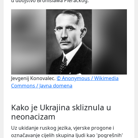
u ubojstvo Bronislawa Pierackog.
Jevgenij Konovalec.
© Anonymous / Wikimedia
Commons / Javna domena
Kako je Ukrajina skliznula u
neonacizam
Uz ukidanje ruskog jezika, vjerske progone i
označavanje cijelih skupina ljudi kao 'pogrešnih'