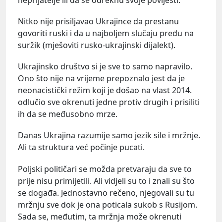
Nitko nije prisiljavao Ukrajince da prestanu
govoriti ruski i da u najboljem slučaju pređu na
suržik (mješoviti rusko-ukrajinski dijalekt).
Ukrajinsko društvo si je sve to samo napravilo.
Ono što nije na vrijeme prepoznalo jest da je
neonacistički režim koji je došao na vlast 2014.
odlučio sve okrenuti jedne protiv drugih i prisiliti
ih da se međusobno mrze.
Danas Ukrajina razumije samo jezik sile i mržnje.
Ali ta struktura već počinje pucati.
Poljski političari se možda pretvaraju da sve to
prije nisu primijetili. Ali vidjeli su to i znali su što
se događa. Jednostavno rečeno, njegovali su tu
mržnju sve dok je ona poticala sukob s Rusijom.
Sada se, međutim, ta mržnja može okrenuti