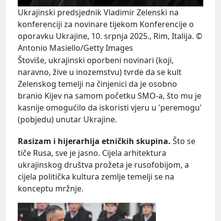
Ukrajinski predsjednik Vladimir Zelenski na
konferenciji za novinare tijekom Konferencije o
oporavku Ukrajine, 10. srpnja 2025., Rim, Italija. ©
Antonio Masiello/Getty Images
Štoviše, ukrajinski oporbeni novinari (koji,
naravno, žive u inozemstvu) tvrde da se kult
Zelenskog temelji na činjenici da je osobno
branio Kijev na samom početku SMO-a, što mu je
kasnije omogućilo da iskoristi vjeru u 'peremogu'
(pobjedu) unutar Ukrajine.
Rasizam i hijerarhija etničkih skupina.
Što se
tiče Rusa, sve je jasno. Cijela arhitektura
ukrajinskog društva prožeta je rusofobijom, a
cijela politička kultura zemlje temelji se na
konceptu mržnje.