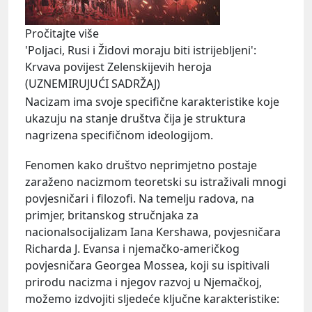
Pročitajte više
'Poljaci, Rusi i Židovi moraju biti istrijebljeni':
Krvava povijest Zelenskijevih heroja
(UZNEMIRUJUĆI SADRŽAJ)
Nacizam ima svoje specifične karakteristike koje
ukazuju na stanje društva čija je struktura
nagrizena specifičnom ideologijom.
Fenomen kako društvo neprimjetno postaje
zaraženo nacizmom teoretski su istraživali mnogi
povjesničari i filozofi. Na temelju radova, na
primjer, britanskog stručnjaka za
nacionalsocijalizam Iana Kershawa, povjesničara
Richarda J. Evansa i njemačko-američkog
povjesničara Georgea Mossea, koji su ispitivali
prirodu nacizma i njegov razvoj u Njemačkoj,
možemo izdvojiti sljedeće ključne karakteristike: