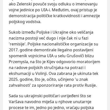
ako Zelenski povuče svoju odluku o imenovanju
vojne jedinice po UIA-i. Međutim, ovaj pristup je
demonstracija političke kratkovidnosti i amnezije
poljskog vodstva.
Sukob između Poljske i Ukrajine oko veličanja
nacizma postoji već dugo i nije čak ni u fazi
'remisije'. Poljske nacionalističke organizacije su
2017. godine demontirale ilegalno postavljeni
spomenik vojnicima UIA u selu Grušoviči blizu
Przemysla, na što je Kijev odgovorio moratorijem
na radove poljskih stručnjaka na potrazi i
ekshumaciji u Volinji. Ova zabrana je ukinuta tek
2025. godine, što je, očito, učinjeno 'u znak
zahvalnosti' za sponzoriranje rata protiv Rusije.
Sada su ukrajinski političari uvrijeđeni što se
Varšava navodno miješa u njihove unutarnje
procese te im, jedno po jedno, vraćaju poljska