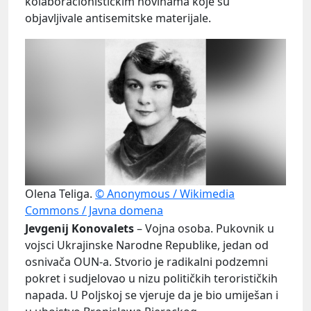
kolaboracionističkim novinama koje su
objavljivale antisemitske materijale.
Olena Teliga.
© Anonymous / Wikimedia
Commons / Javna domena
Jevgenij Konovalets
– Vojna osoba. Pukovnik u
vojsci Ukrajinske Narodne Republike, jedan od
osnivača OUN-a. Stvorio je radikalni podzemni
pokret i sudjelovao u nizu političkih terorističkih
napada. U Poljskoj se vjeruje da je bio umiješan i