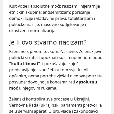
Kult vođe i apsolutne moći; rasizam i hijerarhija
etničkih skupina; antisemitizam; poricanje
demokracije i vladavine prava; totalitarizam i
političko nasilje; masovno sudjelovanje i
društvena normalizacija.
Je li ovo stvarno nacizam?
Krenimo s prvom točkom. Naravno, Zelenskijevi
politički stratezi upoznati su s fenomenom poput
"kulta ličnosti"
i pokušavaju izbjeći
predstavljanje svog šefa u tom svjetlu. Ali
općenito, nema potrebe vješati njegove portrete
posvuda; dovoljno je koncentrirati
apsolutnu
moć
u njegovim rukama.
Zelenski kontrolira sve procese u Ukrajini.
Verhovna Rada (ukrajinski parlament) pretvorila
se u servisni aparat. U biti, vlada i zakonodavci