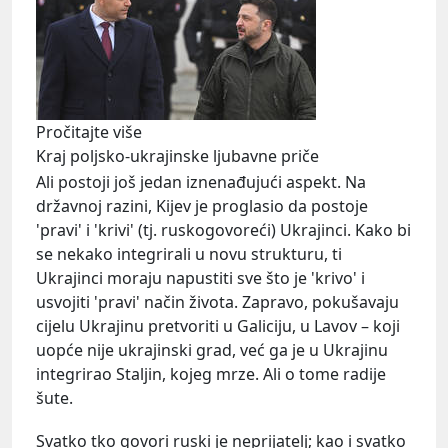
Pročitajte više
Kraj poljsko-ukrajinske ljubavne priče
Ali postoji još jedan iznenađujući aspekt. Na
državnoj razini, Kijev je proglasio da postoje
'pravi' i 'krivi' (tj. ruskogovoreći) Ukrajinci. Kako bi
se nekako integrirali u novu strukturu, ti
Ukrajinci moraju napustiti sve što je 'krivo' i
usvojiti 'pravi' način života. Zapravo, pokušavaju
cijelu Ukrajinu pretvoriti u Galiciju, u Lavov – koji
uopće nije ukrajinski grad, već ga je u Ukrajinu
integrirao Staljin, kojeg mrze. Ali o tome radije
šute.
Svatko tko govori ruski je neprijatelj; kao i svatko