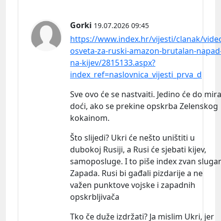
Gorki
19.07.2026 09:45
https://www.index.hr/vijesti/clanak/vide
osveta-za-ruski-amazon-brutalan-napad
na-kijev/2815133.aspx?
index_ref=naslovnica_vijesti_prva_d
Sve ovo će se nastvaiti. Jedino će do mir
doći, ako se prekine opskrba Zelenskog
kokainom.
Što slijedi? Ukri će nešto uništiti u
dubokoj Rusiji, a Rusi će sjebati kijev,
samoposluge. I to piše index zvan sluga
Zapada. Rusi bi gađali pizdarije a ne
važen punktove vojske i zapadnih
opskrbljivača
Tko če duže izdržati? Ja mislim Ukri, jer