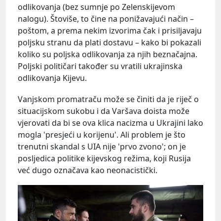
odlikovanja (bez sumnje po Zelenskijevom
nalogu). Štoviše, to čine na ponižavajući način –
poštom, a prema nekim izvorima čak i prisiljavaju
poljsku stranu da plati dostavu – kako bi pokazali
koliko su poljska odlikovanja za njih beznačajna.
Poljski političari također su vratili ukrajinska
odlikovanja Kijevu.
Vanjskom promatraču može se činiti da je riječ o
situacijskom sukobu i da Varšava doista može
vjerovati da bi se ova klica nacizma u Ukrajini lako
mogla 'presjeći u korijenu'. Ali problem je što
trenutni skandal s UIA nije 'prvo zvono'; on je
posljedica politike kijevskog režima, koji Rusija
već dugo označava kao neonacistički.