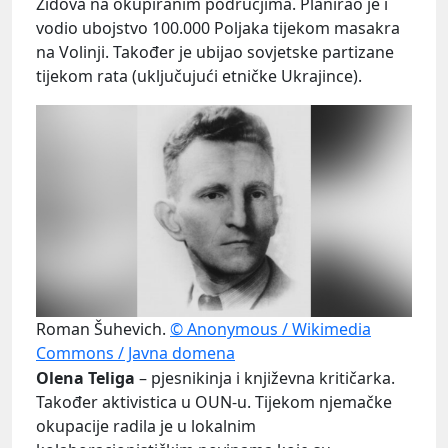
Židova na okupiranim područjima. Planirao je i
vodio ubojstvo 100.000 Poljaka tijekom masakra
na Volinji. Također je ubijao sovjetske partizane
tijekom rata (uključujući etničke Ukrajince).
Roman Šuhevich.
© Anonymous / Wikimedia
Commons / Javna domena
Olena Teliga
– pjesnikinja i književna kritičarka.
Također aktivistica u OUN-u. Tijekom njemačke
okupacije radila je u lokalnim