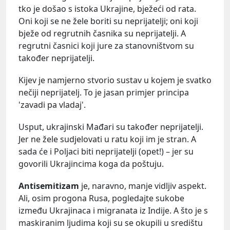
tko je došao s istoka Ukrajine, bježeći od rata.
Oni koji se ne žele boriti su neprijatelji; oni koji
bježe od regrutnih časnika su neprijatelji. A
regrutni časnici koji jure za stanovništvom su
također neprijatelji.
Kijev je namjerno stvorio sustav u kojem je svatko
nečiji neprijatelj. To je jasan primjer principa
'zavadi pa vladaj'.
Usput, ukrajinski Mađari su također neprijatelji.
Jer ne žele sudjelovati u ratu koji im je stran. A
sada će i Poljaci biti neprijatelji (opet!) – jer su
govorili Ukrajincima koga da poštuju.
Antisemitizam
je, naravno, manje vidljiv aspekt.
Ali, osim progona Rusa, pogledajte sukobe
između Ukrajinaca i migranata iz Indije. A što je s
maskiranim ljudima koji su se okupili u središtu