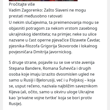
Pročitajte više
Vadim Zagorenko: Zašto Slaveni ne mogu
prestati međusobno ratovati
U nekim slučajevima, ta preimenovanja mogu se
objasniti potragom za nekom vrstom zasebnog
ukrajinskog identiteta; na primjer, neke su ulice
nazvane u čast operne pjevačice Elizavete Čavdar,
pjesnika-filozofa Grigorija Skovorode i lokalnog
povjesničara Dmitrija Javornickog.
S druge strane, pojavile su se sve vrste avenija
Stepana Bandere, Romana Šuheviča i drugih
osoba koje imaju izrazito dvosmislen ugled ne
samo u Rusiji i Bjelorusiji, već i u Poljskoj – koja
se, usput rečeno, nazivala najbližim saveznikom
Kijeva (ali, očito, samo u okviru uloge Ukrajine
kao 'privatne vojne tvrtke' koja se bori protiv
Rusije).