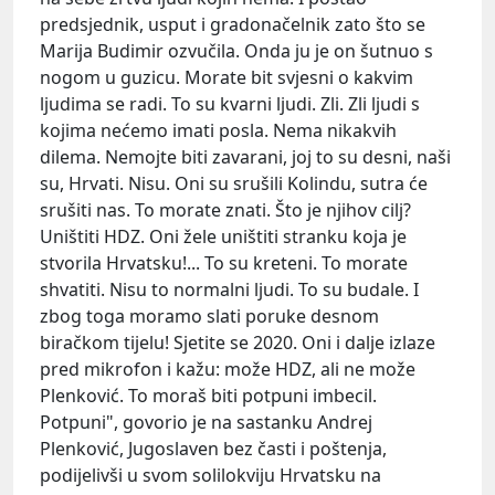
predsjednik, usput i gradonačelnik zato što se
Marija Budimir ozvučila. Onda ju je on šutnuo s
nogom u guzicu. Morate bit svjesni o kakvim
ljudima se radi. To su kvarni ljudi. Zli. Zli ljudi s
kojima nećemo imati posla. Nema nikakvih
dilema. Nemojte biti zavarani, joj to su desni, naši
su, Hrvati. Nisu. Oni su srušili Kolindu, sutra će
srušiti nas. To morate znati. Što je njihov cilj?
Uništiti HDZ. Oni žele uništiti stranku koja je
stvorila Hrvatsku!... To su kreteni. To morate
shvatiti. Nisu to normalni ljudi. To su budale. I
zbog toga moramo slati poruke desnom
biračkom tijelu! Sjetite se 2020. Oni i dalje izlaze
pred mikrofon i kažu: može HDZ, ali ne može
Plenković. To moraš biti potpuni imbecil.
Potpuni", govorio je na sastanku Andrej
Plenković, Jugoslaven bez časti i poštenja,
podijelivši u svom solilokviju Hrvatsku na