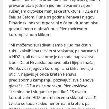
prevaranata s jednim jedinim stvarnim ciljem:
rušenjem divovske mafijaške strukture HDZ-a na
čelu sa Šefom. Pune tri godine Penava i njegov
Dinaridski pokret otpora ni o čemu drugom nisu
govorili nego o obračunu s Plenkovićevom
korumpiranom klikom.
"Mi možemo surađivati samo s ljudima čistih
ruku, kakvih ima u svim strankama, pa naravno i
u HDZ-u, ali na svakome je da sada napravi svoj
izbor. Da bi Hrvatska ponovo bila i lijepa i naša,
Plenković i njegova korumpirana klika moraju
otići!", najavio je onda kreten Penava
predizbornu kampanju, pozivajući sve članove i
glasače HDZ-a da se odreknu Plenkovićeve
"kriminalne i sluganske politike". "S ovako
koruptivnim HDZ-om mi nećemo sklapati vlast!",
čvrsto se tada zakleo nenormalni kreten, pa