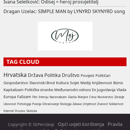
Ivana Seletković: Odisej = heroj prosvjetitelj
Dragan Uzelac: SIMPLE MAN by LYNYRD SKYNYRD song
TAG CLOUD
Hrvatska
Država
Politika
Društvo
Povijest
Političari
Gospodarstvo
Slavonski Brod
Kultura
Svijet
Mediji
Književnost
Biznis
Kapitalizam
Političke stranke
Međunarodni odnosi
Ex Jugoslavija
Vlada
Europa
Fašizam
Film
Intervju
Nacionalizam
Glazba
Manjine
Crkva
Novinarstvo
Zdravlje
Likovnost
Psihologija
Poezija
Obrazovanje
Ekologija
Zabava
Umjetnost
Znanost
Solidarnost
Internet
Drustvo
Sloboda
Opći uvjeti korištenja
Pravila
Copyright © SbPeriskop