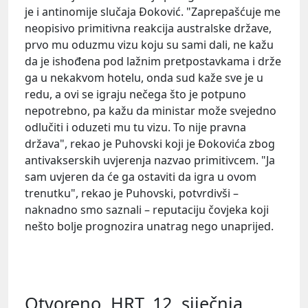
je i antinomije slučaja Đoković. "Zaprepašćuje me
neopisivo primitivna reakcija australske države,
prvo mu oduzmu vizu koju su sami dali, ne kažu
da je ishođena pod lažnim pretpostavkama i drže
ga u nekakvom hotelu, onda sud kaže sve je u
redu, a ovi se igraju nečega što je potpuno
nepotrebno, pa kažu da ministar može svejedno
odlučiti i oduzeti mu tu vizu. To nije pravna
država", rekao je Puhovski koji je Đokovića zbog
antivakserskih uvjerenja nazvao primitivcem. "Ja
sam uvjeren da će ga ostaviti da igra u ovom
trenutku", rekao je Puhovski, potvrdivši –
naknadno smo saznali – reputaciju čovjeka koji
nešto bolje prognozira unatrag nego unaprijed.
Otvoreno, HRT, 12. siječnja,