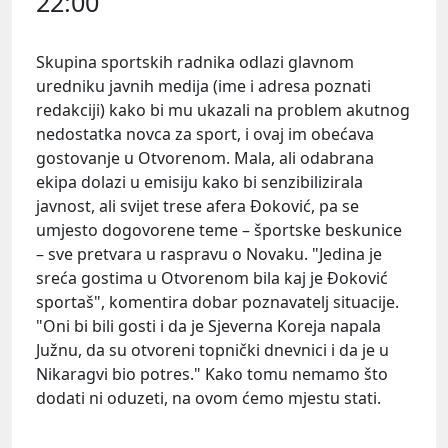
22:00
Skupina sportskih radnika odlazi glavnom
uredniku javnih medija (ime i adresa poznati
redakciji) kako bi mu ukazali na problem akutnog
nedostatka novca za sport, i ovaj im obećava
gostovanje u Otvorenom. Mala, ali odabrana
ekipa dolazi u emisiju kako bi senzibilizirala
javnost, ali svijet trese afera
Đoković
, pa se
umjesto dogovorene teme – športske beskunice
– sve pretvara u raspravu o Novaku. "Jedina je
sreća gostima u Otvorenom bila kaj je Đoković
sportaš", komentira dobar poznavatelj situacije.
"Oni bi bili gosti i da je Sjeverna Koreja napala
Južnu, da su otvoreni topnički dnevnici i da je u
Nikaragvi bio potres." Kako tomu nemamo što
dodati ni oduzeti, na ovom ćemo mjestu stati.