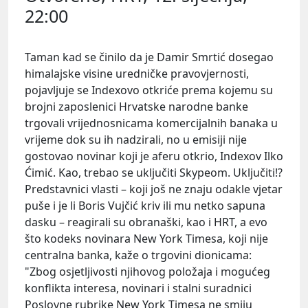
22:00
Taman kad se činilo da je
Damir Smrtić
dosegao
himalajske visine uredničke pravovjernosti,
pojavljuje se Indexovo otkriće prema kojemu su
brojni zaposlenici Hrvatske narodne banke
trgovali vrijednosnicama komercijalnih banaka u
vrijeme dok su ih nadzirali, no u emisiji nije
gostovao novinar koji je aferu otkrio, Indexov
Ilko
Ćimić
. Kao, trebao se uključiti Skypeom. Uključiti!?
Predstavnici vlasti – koji još ne znaju odakle vjetar
puše i je li
Boris Vujčić
kriv ili mu netko sapuna
dasku – reagirali su obranaški, kao i HRT, a evo
što kodeks novinara New York Timesa, koji nije
centralna banka, kaže o trgovini dionicama:
"Zbog osjetljivosti njihovog položaja i mogućeg
konflikta interesa, novinari i stalni suradnici
Poslovne rubrike New York Timesa ne smiju