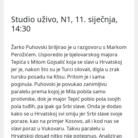
Studio uživo, N1, 11. siječnja,
14:30
Žarko Pu
hovski
briljirao je u razgovoru s
Markom
Perožićem
. Usporedio je bjelovarskog majora
Tepića
s
Milom Gojsalić
koja se slavi u Hrvatskoj
jer je, nakon što su je Turci silovali, digla u zrak
tursku posadu na Klisu. Pritom je i sama
poginula. Puhovski je povukao zanimljivu
paralelu prema kojoj je Mila pobila samo
protivnike, dok je major Tepić pobio pola svojih
pola tuđih, pa ipak ga Srbi slave. Onda je dodao
kako se u Hrvatskoj svi smiju jer Srbi slave svoje
poraze, kao na primjer Kosovo, ali i kod nas se
slavi poraz u Vukovaru. Takvu paralelu u
Hrvatskoj dosad nitko nije potegnuo. Analizirao