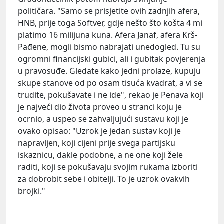
političara. "Samo se prisjetite ovih zadnjih afera,
HNB, prije toga Softver, gdje nešto što košta 4 mi
platimo 16 milijuna kuna. Afera Janaf, afera Krš-
Pađene, mogli bismo nabrajati unedogled. Tu su
ogromni financijski gubici, ali i gubitak povjerenja
u pravosuđe. Gledate kako jedni prolaze, kupuju
skupe stanove od po osam tisuća kvadrat, a vi se
trudite, pokušavate i ne ide", rekao je Penava koji
je najveći dio života proveo u stranci koju je
ocrnio, a uspeo se zahvaljujući sustavu koji je
ovako opisao: "Uzrok je jedan sustav koji je
napravljen, koji cijeni prije svega partijsku
iskaznicu, dakle podobne, a ne one koji žele
raditi, koji se pokušavaju svojim rukama izboriti
za dobrobit sebe i obitelji. To je uzrok ovakvih
brojki."