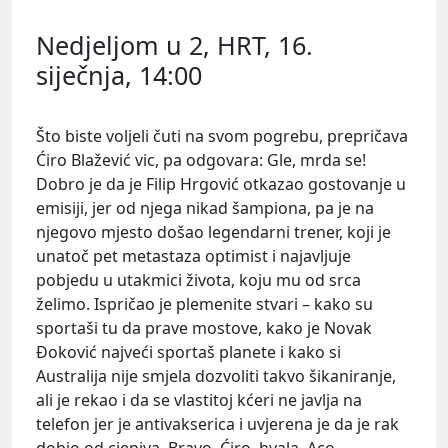
Nedjeljom u 2, HRT, 16.
siječnja, 14:00
Što biste voljeli čuti na svom pogrebu, prepričava
Ćiro Blažević
vic, pa odgovara: Gle, mrda se!
Dobro je da je
Filip Hrgović
otkazao gostovanje u
emisiji, jer od njega nikad šampiona, pa je na
njegovo mjesto došao legendarni trener, koji je
unatoč pet metastaza optimist i najavljuje
pobjedu u utakmici života, koju mu od srca
želimo. Ispričao je plemenite stvari – kako su
sportaši tu da prave mostove, kako je Novak
Đoković najveći sportaš planete i kako si
Australija nije smjela dozvoliti takvo šikaniranje,
ali je rekao i da se vlastitoj kćeri ne javlja na
telefon jer je antivakserica i uvjerena je da je rak
dobio od cjepiva. Bravo, Ćiro, hvala,
Aco
.