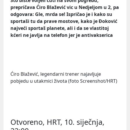
Što biste voljeli čuti na svom pogrebu,
prepričava Ćiro Blažević vic u Nedjeljom u 2, pa
odgovara: Gle, mrda se! Ispričao je i kako su
sportaši tu da prave mostove, kako je Đoković
najveći sportaš planete, ali i da se vlastitoj
kćeri ne javlja na telefon jer je antivakserica
Ćiro Blažević, legendarni trener najavljuje
pobjedu u utakmici života (
foto
Screenshot/HRT)
Otvoreno, HRT, 10. siječnja,