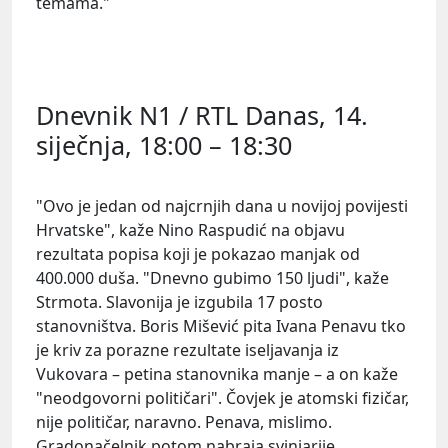
temama."
Dnevnik N1 / RTL Danas, 14.
siječnja, 18:00 – 18:30
"Ovo je jedan od najcrnjih dana u novijoj povijesti
Hrvatske", kaže
Nino
Raspudić
na objavu
rezultata popisa koji je pokazao manjak od
400.000 duša. "Dnevno gubimo 150 ljudi", kaže
Strmota
. Slavonija je izgubila 17 posto
stanovništva.
Boris Mišević
pita
Ivana Penavu
tko
je kriv za porazne rezultate iseljavanja iz
Vukovara – petina stanovnika manje – a on kaže
"neodgovorni političari". Čovjek je atomski fizičar,
nije političar, naravno. Penava, mislimo.
Gradonačelnik potom nabraja svinjarije