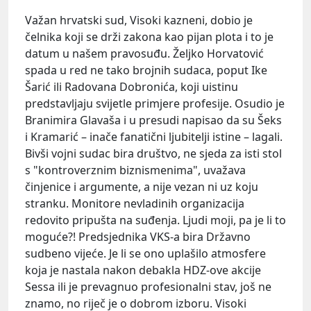
Važan hrvatski sud, Visoki kazneni, dobio je
čelnika koji se drži zakona kao pijan plota i to je
datum u našem pravosuđu.
Željko Horvatović
spada u red ne tako brojnih sudaca, poput
Ike
Šarić
ili
Radovana Dobronića
, koji uistinu
predstavljaju svijetle primjere profesije. Osudio je
Branimira
Glavaša
i u presudi napisao da su
Šeks
i
Kramarić
– inače fanatični ljubitelji istine – lagali.
Bivši vojni sudac bira društvo, ne sjeda za isti stol
s "kontroverznim biznismenima", uvažava
činjenice i argumente, a nije vezan ni uz koju
stranku. Monitore nevladinih organizacija
redovito pripušta na suđenja. Ljudi moji, pa je li to
moguće?! Predsjednika VKS-a bira Državno
sudbeno vijeće. Je li se ono uplašilo atmosfere
koja je nastala nakon debakla HDZ-ove akcije
Sessa
ili je prevagnuo profesionalni stav, još ne
znamo, no riječ je o dobrom izboru. Visoki