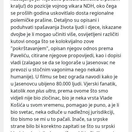
kralju!) do pozicije vojnog vikara NDH, oko čega
se prošlih godina uskovitlalo dosta regionalne
polemičke prašine. Detaljno su opisani i
poduhvati spašavanja života ljudi i djece, iskazane
dvojbe je li mogao učiniti više, osvijetljeni različiti
kutovi onoga što se kolokvijalno zove
"pokrštavanjem", opisan njegov odnos prema
Paveliću
, citirane njegove propovijedi, kao i dopisi
vladi (zalagao se da se logoraše u Jasenovac ne
prevozi u stočnim vagonima nego nekako
humanije). U filmu se bez ograda navodi kako je
u Jasenovcu ubijeno 80.000 ljudi. Vjerski fanatik,
katolik
non
plus ultra
, prema ovome što smo
vidjeli nije bio zločinac, bio je neka vrsta
Vlade
Košića
u svom vremenu, pomagao je puno, a je li
bio svetac, neka odluče u nadležnoj jurisdikciji,
što bismo se mi u to pačali. Inače, sa srpske
strane bilo bi korektno zapitati se što su srpski