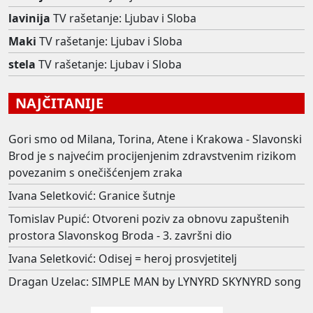
lavinija
TV rašetanje: Ljubav i Sloba
Maki
TV rašetanje: Ljubav i Sloba
stela
TV rašetanje: Ljubav i Sloba
NAJČITANIJE
Gori smo od Milana, Torina, Atene i Krakowa - Slavonski
Brod je s najvećim procijenjenim zdravstvenim rizikom
povezanim s onečišćenjem zraka
Ivana Seletković: Granice šutnje
Tomislav Pupić: Otvoreni poziv za obnovu zapuštenih
prostora Slavonskog Broda - 3. završni dio
Ivana Seletković: Odisej = heroj prosvjetitelj
Dragan Uzelac: SIMPLE MAN by LYNYRD SKYNYRD song