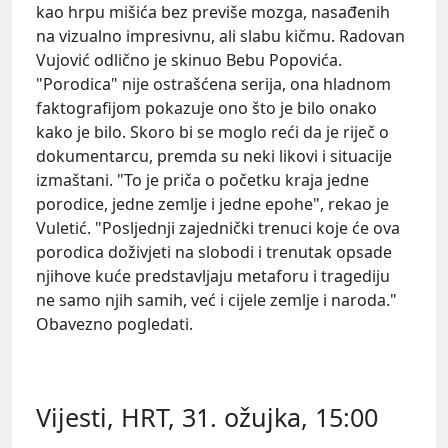
kao hrpu mišića bez previše mozga, nasađenih
na vizualno impresivnu, ali slabu kičmu.
Radovan
Vuj
ović
odlično je skinuo
Bebu
Popovića
.
"Porodica" nije ostrašćena serija, ona hladnom
faktografijom pokazuje ono što je bilo onako
kako je bilo. Skoro bi se moglo reći da je riječ o
dokumentarcu, premda su neki likovi i situacije
izmaštani. "To je priča o početku kraja jedne
porodice, jedne zemlje i jedne epohe", rekao je
Vuletić. "Posljednji zajednički trenuci koje će ova
porodica doživjeti na slobodi i trenutak opsade
njihove kuće predstavljaju metaforu i tragediju
ne samo njih samih, već i cijele zemlje i naroda."
Obavezno pogledati.
Vijesti, HRT, 31. ožujka, 15:00