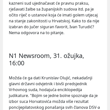
kazneni sud ujednačavat će pravnu praksu,
rješavati žalbe sa županijskih sudova itd. pa je
očito riječ o ustanovi koja će imati golem utjecaj
na stanje zakonitosti u Hrvatskoj. Kako to da nije
izabran do jučer siguran favorit,
Ivan Turudić
?
Nema odgovora na to pitanje.
N1 Newsroom, 31. ožujka,
16:00
Možda će ga dati
Krunislav
Olujić
, nekadašnji
glavni državni odvjetnik i bivši predsjednik
Vrhovnog suda, hodajuća enciklopedija
judikature. "Bojim se jedne bolne spoznaje da je
izbor suca Horvatovića možda više rezultat
poncijepilatovskog ponašanja svih članova DSV-a