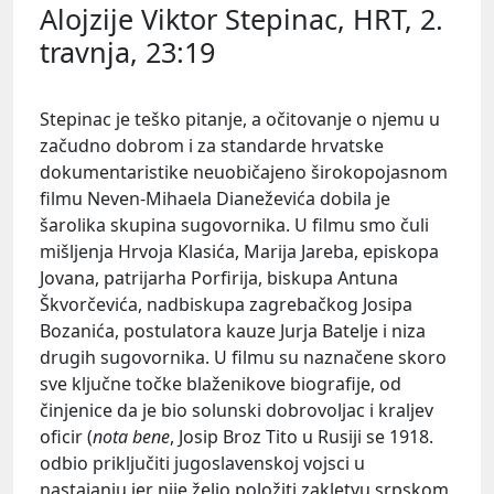
Alojzije Viktor Stepinac, HRT, 2.
travnja, 23:19
Stepinac
je teško pitanje, a očitovanje o njemu u
začudno dobrom i za standarde hrvatske
dokumentaristike neuobičajeno širokopojasnom
filmu
Neven-Mihaela Dianeževića
dobila je
šarolika skupina sugovornika. U filmu smo čuli
mišljenja
Hrvoja Klasića
,
Marija Jareba
, episkopa
Jovana
, patrijarha
Porfirija
, biskupa
Antuna
Škvorčevića
, nadbiskupa zagrebačkog
Josipa
Bozanića
, postulatora kauze
Jurja
Batelje
i niza
drugih sugovornika. U filmu su naznačene skoro
sve ključne točke blaženikove biografije, od
činjenice da je bio solunski dobrovoljac i kraljev
oficir (
nota bene
,
Josip Broz Tito
u Rusiji se 1918.
odbio priključiti jugoslavenskoj vojsci u
nastajanju jer nije želio položiti zakletvu srpskom