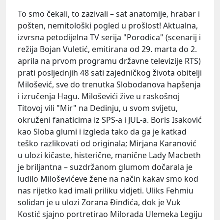
To smo čekali, to zazivali – sat anatomije, hrabar i
pošten, nemitološki pogled u prošlost! Aktualna,
izvrsna petodijelna TV serija "Porodica" (scenarij i
režija
Bojan Vuletić
, emitirana od 29. marta do 2.
aprila na prvom programu državne televizije RTS)
prati posljednjih 48 sati zajedničkog života obitelji
Milošević
, sve do trenutka
Slobodanova
hapšenja
i izručenja Hagu. Miloševići žive u raskošnoj
Titovoj
vili "Mir" na Dedinju, u svom svijetu,
okruženi fanaticima iz SPS-a i JUL-a.
Boris Isaković
kao Sloba glumi i izgleda tako da ga je katkad
teško razlikovati od originala;
Mirjana Karanović
u ulozi kičaste, histerične, manične Lady Macbeth
je briljantna – suzdržanom glumom dočarala je
ludilo Miloševićeve žene na način kakav smo kod
nas rijetko kad imali priliku vidjeti.
Uliks
Fehmiu
solidan je u ulozi
Zorana
Đinđića
, dok je
Vuk
Kostić
sjajno portretirao
Milorada Ulemeka
Legiju