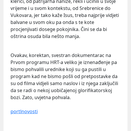
klerici, od patrijarha naniže, rekli i učinili u svoje
vrijeme i u svom kontekstu, od Srebrenice do
Vukovara, jer tako kaže Isus, treba najprije vidjeti
balvane u svom oku pa onda s te kote
procjenjivati dosege pokojnika. Čini se da bi
oštrina osuda bila nešto manja.
Ovakav, korektan, svestran dokumentarac na
Prvom programu HRT-a veliko je iznenađenje pa
bismo pohvalili urednike koji su ga pustili u
program kad ne bismo pošli od pretpostavke da
su od filma vidjeli samo naslov i iz njega zaključili
da se radi o nekoj uobičajenoj glorifikatorskoj
bozi. Zato, uvjetna pohvala.
portlnovosti