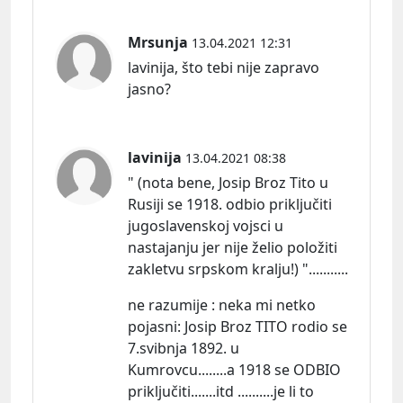
Mrsunja
13.04.2021 12:31
lavinija, što tebi nije zapravo
jasno?
lavinija
13.04.2021 08:38
" (nota bene, Josip Broz Tito u
Rusiji se 1918. odbio priključiti
jugoslavenskoj vojsci u
nastajanju jer nije želio položiti
zakletvu srpskom kralju!) "...........
ne razumije : neka mi netko
pojasni:
Josip Broz TITO rodio se
7.svibnja 1892. u
Kumrovcu........a 1918 se ODBIO
priključiti.......itd ..........je li to