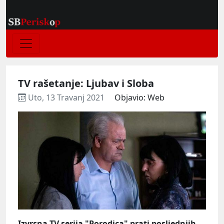
TV rašetanje: Ljubav i Sloba
Uto, 13 Travanj 2021
Objavio: Web
Izvrsna TV serija "Porodica" prati posljednjih