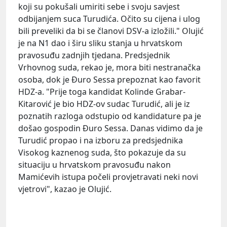
koji su pokušali umiriti sebe i svoju savjest
odbijanjem suca Turudića. Očito su cijena i ulog
bili preveliki da bi se članovi DSV-a izložili." Olujić
je na N1 dao i širu sliku stanja u hrvatskom
pravosuđu zadnjih tjedana. Predsjednik
Vrhovnog suda, rekao je, mora biti nestranačka
osoba, dok je Đuro Sessa prepoznat kao favorit
HDZ-a. "Prije toga kandidat
Kolinde
Grabar-
Kitarović
je bio HDZ-ov sudac Turudić, ali je iz
poznatih razloga odstupio od kandidature pa je
došao gospodin Đuro Sessa. Danas vidimo da je
Turudić propao i na izboru za predsjednika
Visokog kaznenog suda, što pokazuje da su
situaciju u hrvatskom pravosuđu nakon
Mamićevih
istupa počeli provjetravati neki novi
vjetrovi", kazao je Olujić.