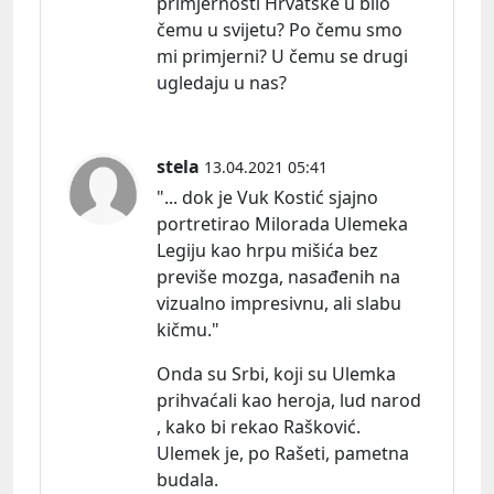
primjernosti Hrvatske u bilo
čemu u svijetu? Po čemu smo
mi primjerni? U čemu se drugi
ugledaju u nas?
stela
13.04.2021 05:41
"... dok je Vuk Kostić sjajno
portretirao Milorada Ulemeka
Legiju kao hrpu mišića bez
previše mozga, nasađenih na
vizualno impresivnu, ali slabu
kičmu."
Onda su Srbi, koji su Ulemka
prihvaćali kao heroja, lud narod
, kako bi rekao Rašković.
Ulemek je, po Rašeti, pametna
budala.