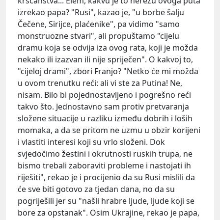
kršćanstva... Elem, kakvu je to herezu ovoga puta
izrekao papa? "Rusi", kazao je, "u borbe šalju
Čečene, Sirijce, plaćenike", pa vidimo "samo
monstruozne stvari", ali propuštamo "cijelu
dramu koja se odvija iza ovog rata, koji je možda
nekako ili izazvan ili nije spriječen". O kakvoj to,
"cijeloj drami", zbori Franjo? "Netko će mi možda
u ovom trenutku reći: ali vi ste za Putina! Ne,
nisam. Bilo bi pojednostavljeno i pogrešno reći
takvo što. Jednostavno sam protiv pretvaranja
složene situacije u razliku između dobrih i loših
momaka, a da se pritom ne uzmu u obzir korijeni
i vlastiti interesi koji su vrlo složeni. Dok
svjedočimo žestini i okrutnosti ruskih trupa, ne
bismo trebali zaboraviti probleme i nastojati ih
riješiti", rekao je i procijenio da su Rusi mislili da
će sve biti gotovo za tjedan dana, no da su
pogriješili jer su "našli hrabre ljude, ljude koji se
bore za opstanak". Osim Ukrajine, rekao je papa,