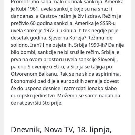
Promotrimo sada malo i učinak sankcija. Amerika
je Kubi 1961. uvela sankcije koje su na snazi i
dandanas, a Castrov režim je živ i zdrav. Režim je
preživio 60 godina sankcija. Amerika je SSSR-u
uvela sankcije 1972. i ukinula ih tek negdje prije
desetak godina. Sjeverna Koreja? Režimu ide
solidno. Iran? I ne osjete ih. Srbija 1990-ih? Da nije
bilo bombi, sankcije ne bi srušile režim. Srbija je
prva na ovom prostoru uvela sankcije Sloveniji,
pa eno Slovenije u EU-u, a Srbija se taljiga po
Otvorenom Balkanu. Rak se ne skida aspirinima.
Ekonomski pad dijela europskih zemalja dovest
će do uspona desnice i razmrdati ionako slabo
europsko jedinstvo. Možemo se samo nadati da
će rat završiti što prije.
Dnevnik, Nova TV, 18. lipnja,