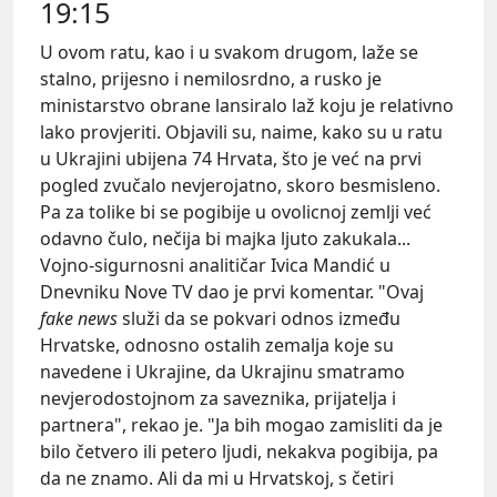
19:15
U ovom ratu, kao i u svakom drugom, laže se
stalno, prijesno i nemilosrdno, a rusko je
ministarstvo obrane lansiralo laž koju je relativno
lako provjeriti. Objavili su, naime, kako su u ratu
u Ukrajini ubijena 74 Hrvata, što je već na prvi
pogled zvučalo nevjerojatno, skoro besmisleno.
Pa za tolike bi se pogibije u ovolicnoj zemlji već
odavno čulo, nečija bi majka ljuto zakukala...
Vojno-sigurnosni analitičar Ivica Mandić u
Dnevniku Nove TV dao je prvi komentar. "Ovaj
fake
news
služi da se pokvari odnos između
Hrvatske, odnosno ostalih zemalja koje su
navedene i Ukrajine, da Ukrajinu smatramo
nevjerodostojnom za saveznika, prijatelja i
partnera", rekao je. "Ja bih mogao zamisliti da je
bilo četvero ili petero ljudi, nekakva pogibija, pa
da ne znamo. Ali da mi u Hrvatskoj, s četiri