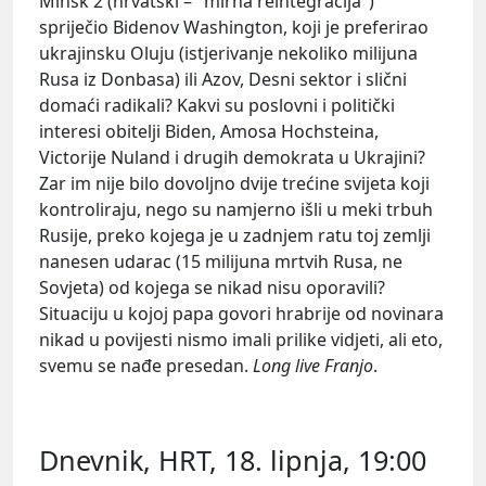
Minsk 2 (hrvatski – "mirna reintegracija")
spriječio Bidenov Washington, koji je preferirao
ukrajinsku Oluju (istjerivanje nekoliko milijuna
Rusa iz Donbasa) ili Azov, Desni sektor i slični
domaći radikali? Kakvi su poslovni i politički
interesi obitelji Biden, Amosa Hochsteina,
Victorije Nuland i drugih demokrata u Ukrajini?
Zar im nije bilo dovoljno dvije trećine svijeta koji
kontroliraju, nego su namjerno išli u meki trbuh
Rusije, preko kojega je u zadnjem ratu toj zemlji
nanesen udarac (15 milijuna mrtvih Rusa, ne
Sovjeta) od kojega se nikad nisu oporavili?
Situaciju u kojoj papa govori hrabrije od novinara
nikad u povijesti nismo imali prilike vidjeti, ali eto,
svemu se nađe presedan.
Long live Franjo
.
Dnevnik, HRT, 18. lipnja, 19:00