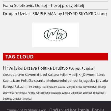
Ivana Seletković: Odisej = heroj prosvjetitelj
Dragan Uzelac: SIMPLE MAN by LYNYRD SKYNYRD song
TAG CLOUD
Hrvatska
Država
Politika
Društvo
Povijest
Političari
Gospodarstvo
Slavonski Brod
Kultura
Svijet
Mediji
Književnost
Biznis
Kapitalizam
Političke stranke
Međunarodni odnosi
Ex Jugoslavija
Vlada
Europa
Fašizam
Film
Intervju
Nacionalizam
Glazba
Manjine
Crkva
Novinarstvo
Zdravlje
Likovnost
Psihologija
Poezija
Obrazovanje
Ekologija
Zabava
Umjetnost
Znanost
Solidarnost
Internet
Drustvo
Sloboda
Opći uvjeti korištenja
Pravila
Copyright © SbPeriskop