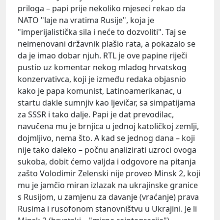
priloga – papi prije nekoliko mjeseci rekao da
NATO "laje na vratima Rusije", koja je
"imperijalistička sila i neće to dozvoliti". Taj se
neimenovani državnik plašio rata, a pokazalo se
da je imao dobar njuh. RTL je ove papine riječi
pustio uz komentar nekog mladog hrvatskog
konzervativca, koji je između redaka objasnio
kako je papa komunist, Latinoamerikanac, u
startu dakle sumnjiv kao ljevičar, sa simpatijama
za SSSR i tako dalje. Papi je dat prevodilac,
navučena mu je brnjica u jednoj katoličkoj zemlji,
dojmljivo, nema što. A kad se jednog dana – koji
nije tako daleko – počnu analizirati uzroci ovoga
sukoba, dobit ćemo valjda i odgovore na pitanja
zašto Volodimir Zelenski nije proveo Minsk 2, koji
mu je jamčio miran izlazak na ukrajinske granice
s Rusijom, u zamjenu za davanje (vraćanje) prava
Rusima i rusofonom stanovništvu u Ukrajini. Je li