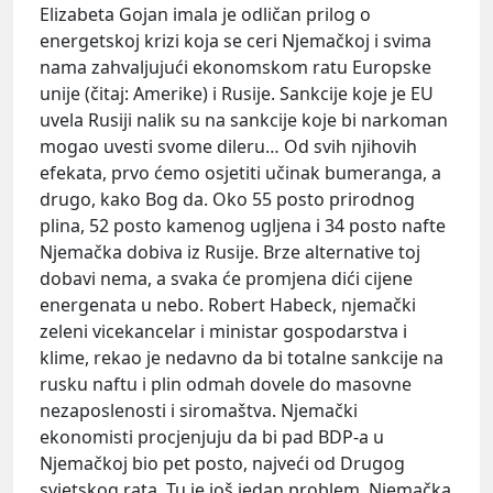
Elizabeta Gojan imala je odličan prilog o
energetskoj krizi koja se ceri Njemačkoj i svima
nama zahvaljujući ekonomskom ratu Europske
unije (čitaj: Amerike) i Rusije. Sankcije koje je EU
uvela Rusiji nalik su na sankcije koje bi narkoman
mogao uvesti svome dileru… Od svih njihovih
efekata, prvo ćemo osjetiti učinak bumeranga, a
drugo, kako Bog da. Oko 55 posto prirodnog
plina, 52 posto kamenog ugljena i 34 posto nafte
Njemačka dobiva iz Rusije. Brze alternative toj
dobavi nema, a svaka će promjena dići cijene
energenata u nebo. Robert Habeck, njemački
zeleni vicekancelar i ministar gospodarstva i
klime, rekao je nedavno da bi totalne sankcije na
rusku naftu i plin odmah dovele do masovne
nezaposlenosti i siromaštva. Njemački
ekonomisti procjenjuju da bi pad BDP-a u
Njemačkoj bio pet posto, najveći od Drugog
svjetskog rata. Tu je još jedan problem. Njemačka