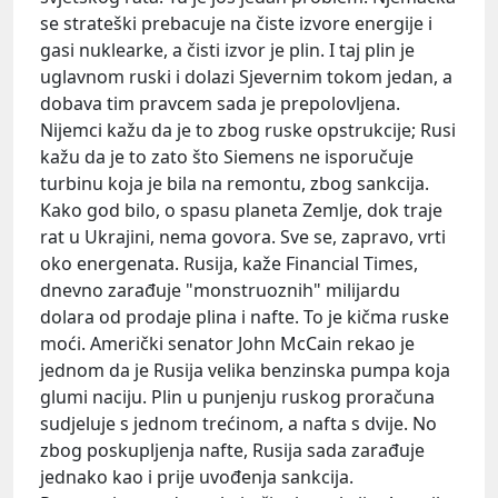
se strateški prebacuje na čiste izvore energije i
gasi nuklearke, a čisti izvor je plin. I taj plin je
uglavnom ruski i dolazi Sjevernim tokom jedan, a
dobava tim pravcem sada je prepolovljena.
Nijemci kažu da je to zbog ruske opstrukcije; Rusi
kažu da je to zato što Siemens ne isporučuje
turbinu koja je bila na remontu, zbog sankcija.
Kako god bilo, o spasu planeta Zemlje, dok traje
rat u Ukrajini, nema govora. Sve se, zapravo, vrti
oko energenata. Rusija, kaže Financial Times,
dnevno zarađuje "monstruoznih" milijardu
dolara od prodaje plina i nafte. To je kičma ruske
moći. Američki senator John McCain rekao je
jednom da je Rusija velika benzinska pumpa koja
glumi naciju. Plin u punjenju ruskog proračuna
sudjeluje s jednom trećinom, a nafta s dvije. No
zbog poskupljenja nafte, Rusija sada zarađuje
jednako kao i prije uvođenja sankcija.