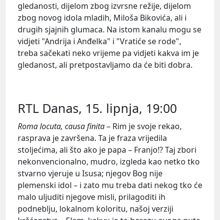
gledanosti, dijelom zbog izvrsne režije, dijelom
zbog novog idola mladih, Miloša Bikovića, ali i
drugih sjajnih glumaca. Na istom kanalu mogu se
vidjeti "Andrija i Anđelka" i "Vratiće se rode",
treba sačekati neko vrijeme pa vidjeti kakva im je
gledanost, ali pretpostavljamo da će biti dobra.
RTL Danas, 15. lipnja, 19:00
Roma locuta, causa finita
– Rim je svoje rekao,
rasprava je završena. Ta je fraza vrijedila
stoljećima, ali što ako je papa – Franjo!? Taj zbori
nekonvencionalno, mudro, izgleda kao netko tko
stvarno vjeruje u Isusa; njegov Bog nije
plemenski idol – i zato mu treba dati nekog tko će
malo uljuditi njegove misli, prilagoditi ih
podneblju, lokalnom koloritu, našoj verziji