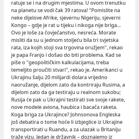
ratuje se i na drugim mjestima. U ovom trenutku
na planetu se vodi čak 39 ratova! "Pomislite na
neke dijelove Afrike, sjevernu Nigeriju, sjeverni
Kongo – gdje je rat u tijeku i nikoga nije briga...
Ovo je loše za čovječanstvo, nesreća. Morate
misliti da su u jednom stoljeću bila tri svjetska
rata, iza kojih stoji sva trgovina oružjem", rekao
je papa Franjo i došao do biti problema. Kad se
piše o "geopolitičkim kalkulacijama, treba
temeljito proučiti stvari", rekao je. Amerikanci u
Ukrajinu šalju 20 milijardi dolara vrijedno
naoružanje, dijelom zato da kontriraju Rusima, a
dijelom zato da ga testiraju u realnom sukobu;
Rusija će pak u Ukrajini testirati sve svoje rakete,
nove modele aviona, haubica i bacača raketa.
Koga briga za Ukrajince? Johnsonova Engleska
još debatira o tome hoće li izbjeglice iz Ukrajine
transportirati u Ruandu, a za ulazak u Britaniju
traže vizu. Jedan je državnik – doznajemo iz