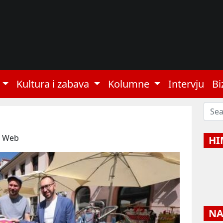
Kultura i zabava
Kolumne
Intervju
Bi
: Web
HI
NAJ