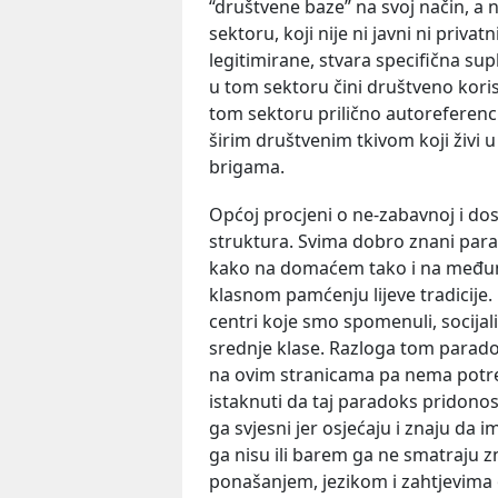
“društvene baze” na svoj način, a 
sektoru, koji nije ni javni ni priva
legitimirane, stvara specifična s
u tom sektoru čini društveno korisn
tom sektoru prilično autoreferenc
širim društvenim tkivom koji živi
brigama.
Općoj procjeni o ne-zabavnoj i dos
struktura. Svima dobro znani parad
kako na domaćem tako i na međun
klasnom pamćenju lijeve tradicije.
centri koje smo spomenuli, socijal
srednje klase. Razloga tom paradoks
na ovim stranicama pa nema potre
istaknuti da taj paradoks pridonosi 
ga svjesni jer osjećaju i znaju da i
ga nisu ili barem ga ne smatraju
ponašanjem, jezikom i zahtjevima