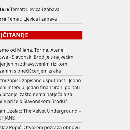
Bare
Temat: Ljevica i zabava
ora
Temat: Ljevica i zabava
ČITANIJE
smo od Milana, Torina, Atene i
wa - Slavonski Brod je s najvećim
ijenjenim zdravstvenim rizikom
zanim s onečišćenjem zraka
ni zapisi, zapisane usputnosti: Jedan
eni intervju, jedan financirani portal i
 pitanje: zašto nema natječaja za
olje priče o Slavonskom Brodu?
an Uzelac: The Velvet Underground –
T JANE
slav Pupić: Otvoreni poziv za obnovu