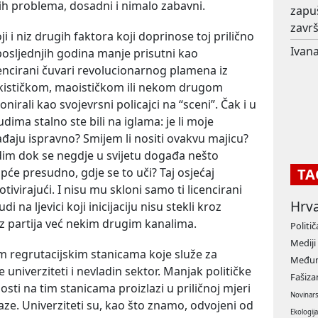
alih problema, dosadni i nimalo zabavni.
zapu
završ
i niz drugih faktora koji doprinose toj prilično
Ivana
posljednjih godina manje prisutni kao
licencirani čuvari revolucionarnog plamena iz
ckističkom, maoističkom ili nekom drugom
rali kao svojevrsni policajci na “sceni”. Čak i u
ima stalno ste bili na iglama: je li moje
aju ispravno? Smijem li nositi ovakvu majicu?
edim dok se negdje u svijetu događa nešto
će presudno, gdje se to uči? Taj osjećaj
TA
tivirajući. I nisu mu skloni samo ti licencirani
Hrv
udi na ljevici koji inicijaciju nisu stekli kroz
ez partija već nekim drugim kanalima.
Politič
Mediji
gim regrutacijskim stanicama koje služe za
Međun
e univerziteti i nevladin sektor. Manjak političke
Fašiz
osti na tim stanicama proizlazi u priličnoj mjeri
Novinar
laze. Univerziteti su, kao što znamo, odvojeni od
Ekologij