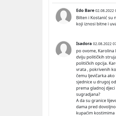
Edo Bare
02.08.2022 
Bilten i Kostanić su 
koji iznosi bitne i u
Isadora
02.08.2022 0
po ovome, Karolina 
dviju političkih struj
političkih opcija. K
vrata , pokrivenih k
čemu ljevičarka ako t
sjednice u drugoj odj
prema gladnoj djeci 
sugradjana?
A da su granice lij
dama pred dovoljno 
kupaćim kostimima i