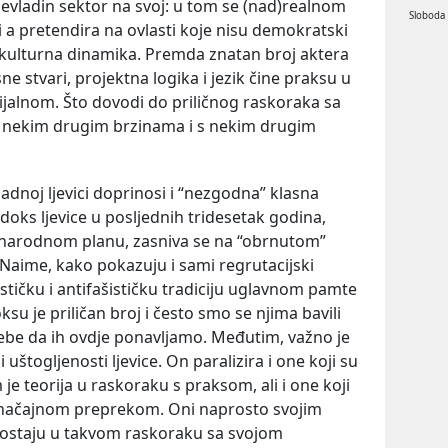
nevladin sektor na svoj: u tom se (nad)realnom
Sloboda
tni a pretendira na ovlasti koje nisu demokratski
upkulturna dinamika. Premda znatan broj aktera
e stvari, projektna logika i jezik čine praksu u
ijalnom. Što dovodi do priličnog raskoraka sa
 u nekim drugim brzinama i s nekim drugim
adnoj ljevici doprinosi i “nezgodna” klasna
oks ljevice u posljednih tridesetak godina,
arodnom planu, zasniva se na “obrnutom”
 Naime, kako pokazuju i sami regrutacijski
ističku i antifašističku tradiciju uglavnom pamte
u je priličan broj i često smo se njima bavili
be da ih ovdje ponavljamo. Međutim, važno je
uštogljenosti ljevice. On paralizira i one koji su
m je teorija u raskoraku s praksom, ali i one koji
 značajnom preprekom. Oni naprosto svojim
 ostaju u takvom raskoraku sa svojom