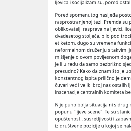
ljevica i socijalizam su, pored ost
Pored spomenutog nasljeđa postoji 
rasprostranjenoj tezi. Premda su 
oblikovatelji rasprava na ljevici, 
dvadesetog stoljeća, bilo pod tro
etiketom, dugo su vremena funkcioni
neformalnom druženju s takvim ljud
mišljenje o ovom povijesnom događ
Je li u redu da samo bezbrižno sj
presudno? Kako da znam što je uop
konstantnog ispita prilično je demo
čuvari već i veliki broj nas ostalih lj
inscenacije centralnih komiteta b
Nije puno bolja situacija ni s dru
popunu “lijeve scene”. Te su stanic
opuštenosti, susretljivosti i zabavn
iz društvene pozicije u kojoj se na