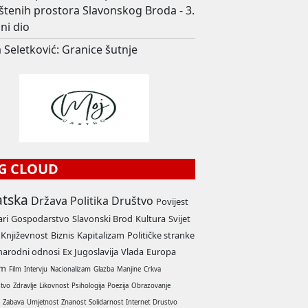
štenih prostora Slavonskog Broda - 3.
ni dio
 Seletković: Granice šutnje
G CLOUD
atska
Država
Politika
Društvo
Povijest
ari
Gospodarstvo
Slavonski Brod
Kultura
Svijet
Književnost
Biznis
Kapitalizam
Političke stranke
arodni odnosi
Ex Jugoslavija
Vlada
Europa
am
Film
Intervju
Nacionalizam
Glazba
Manjine
Crkva
stvo
Zdravlje
Likovnost
Psihologija
Poezija
Obrazovanje
a
Zabava
Umjetnost
Znanost
Solidarnost
Internet
Drustvo