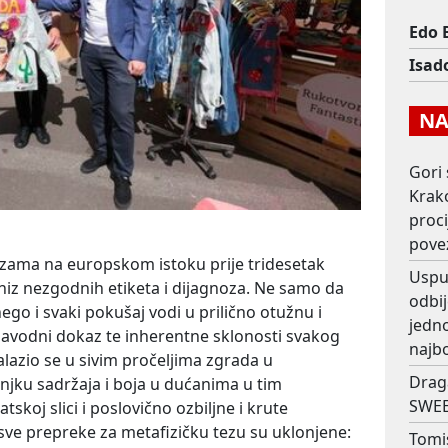
Edo 
Isad
NAJ
Gori 
Krako
proc
pove
lizama na europskom istoku prije tridesetak
Usput
t niz nezgodnih etiketa i dijagnoza. Ne samo da
odbij
ego i svaki pokušaj vodi u prilično otužnu i
jedno
Navodni dokaz te inherentne sklonosti svakog
najb
lazio se u sivim pročeljima zgrada u
Drag
jku sadržaja i boja u dućanima u tim
SWEE
skoj slici i poslovično ozbiljne i krute
re sve prepreke za metafizičku tezu su uklonjene:
Tomi