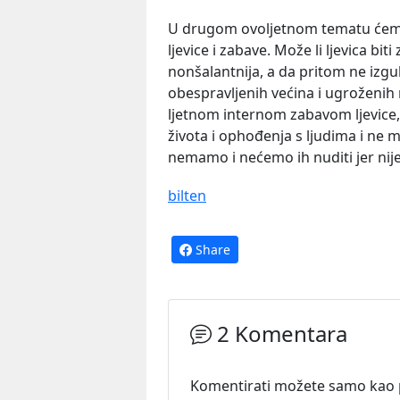
U drugom ovoljetnom tematu ćemo
ljevice i zabave. Može li ljevica biti
nonšalantnija, a da pritom ne izg
obespravljenih većina i ugroženi
ljetnom internom zabavom ljevice, 
života i ophođenja s ljudima i ne
nemamo i nećemo ih nuditi jer nije
bilten
Share
2 Komentara
Komentirati možete samo kao pr