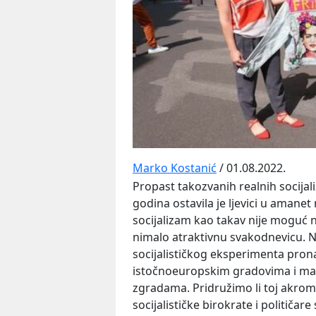
Marko Kostanić
/ 01.08.2022.
Propast takozvanih realnih socija
godina ostavila je ljevici u amane
socijalizam kao takav nije moguć n
nimalo atraktivnu svakodnevicu. 
socijalističkog eksperimenta prona
istočnoeuropskim gradovima i man
zgradama. Pridružimo li toj akromat
socijalističke birokrate i političa