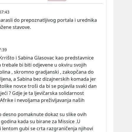
07:43
narasli do prepoznatljivog portala i urednika
važene stavove.
7:39
Krrišto i Sabina Glasovac kao predstavnice
a trebale bi biti odjevene u okviru svojih
arolina , skromno gradjanski , zakopčana do
oljena, a Sabina bez dizajnerskih komada jer
olike novce troši da bi se pojavila svaki dan
eći ? Gdje je ta ljevičarska solidarnost
Afrike i nevoljama preživljavanja naših
evo desno pomaknute dokaz su slike ovih
godina kada su birane za Missice .U
 lentom gubi se crta razgraničenja njihovi