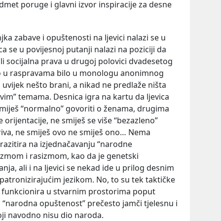
et poruge i glavni izvor inspiracije za desne
jka zabave i opuštenosti na ljevici nalazi se u
ca se u povijesnoj putanji nalazi na poziciji da
i socijalna prava u drugoj polovici dvadesetog
 bilo u raspravama bilo u monologu anonimnog
a uvijek nešto brani, a nikad ne predlaže ništa
ijevim” temama. Desnica igra na kartu da ljevica
 smiješ “normalno” govoriti o ženama, drugima
 orijentacije, ne smiješ se više “bezazleno”
 goriva, ne smiješ ovo ne smiješ ono… Nema
razitira na izjednačavanju “narodne
izmom i rasizmom, kao da je genetski
ja, ali i na ljevici se nekad ide u prilog desnim
patronizirajućim jezikom. No, to su tek taktičke
ar funkcionira u stvarnim prostorima poput
a “narodna opuštenost” prečesto jamči tjelesnu i
ji navodno nisu dio naroda.