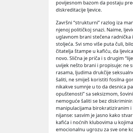
povijesnom bazom da postaju predm
diskreditacije ljevice.
Završni “strukturni” razlog iza man
njenoj političkoj snazi. Naime, ljevi
uglavnom brani stečena radnička il
stoljeća. Svi smo više puta čuli,
čitatelja štampe u kafiću, da ljevic
novo. Slična je priča i s drugim “l
uvijek nešto brani i propisuje: ne
rasama, ljudima drukčije seksualne
šaliti, ne smiješ koristiti fosilna
nikakve sumnje u to da desnica pa
opuštenosti” sa seksizmom, šovin
nemoguće šaliti se bez diskriminiran
manipulacijama birokratiziranim i 
nijanse: sasvim je jasno kako stv
kafića i noćnih klubovima u kojim
emocionalnu ugrozu za sve one ko