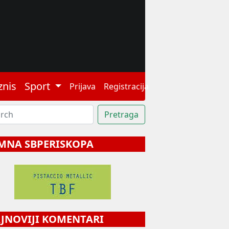
znis
Sport
Prijava
Registracija
MNA SBPERISKOPA
NOVIJI KOMENTARI