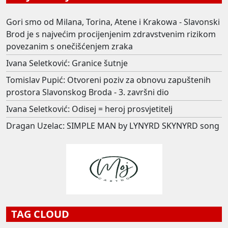
Gori smo od Milana, Torina, Atene i Krakowa - Slavonski
Brod je s najvećim procijenjenim zdravstvenim rizikom
povezanim s onečišćenjem zraka
Ivana Seletković: Granice šutnje
Tomislav Pupić: Otvoreni poziv za obnovu zapuštenih
prostora Slavonskog Broda - 3. završni dio
Ivana Seletković: Odisej = heroj prosvjetitelj
Dragan Uzelac: SIMPLE MAN by LYNYRD SKYNYRD song
TAG CLOUD