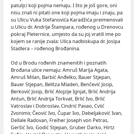
patuljci koji pojma nemaju. I što je još gore, oni
nisu znali ni pitati one koji pojma imaju i znaju, pa
su Ulicu Vuka Stefanovića Karadžića preimenovali
u Ulicu dr. Andrije Štampara, rođenog u Drenovcu
pokraj Pleternice, umjesto da su joj vratili ime po
kojem se ranije zvala: Ulica nadbiskupa dr. Josipa
Stadlera – rođenog Brođanina.
Od u Brodu rođenih znamenitih i poznatih
Brođana ulice nemaju: Amruš Marija Agata,
Amruš Milan, Barbić Anđelko, Bauer Stjepan,
Bauer Stjepan, Belitza Mladen, Benčević Josip,
Berković Josip, Brlić Alojzije Ignjat, Brlić Andrija
Antun, Brlić Andrija Torkvat, Brlić Ivo, Brlić
Vatroslav i Dobroslav, Cindrić Pavao, Cviić
Zvonimir, Čeović Ivo, Čupar Ivo, Debeljaković Ivan,
Dellale Radovan, Freiher Joseph von Petras,
Geršić Ivo, Godić Stjepan, Gruber Darko, Hirtz