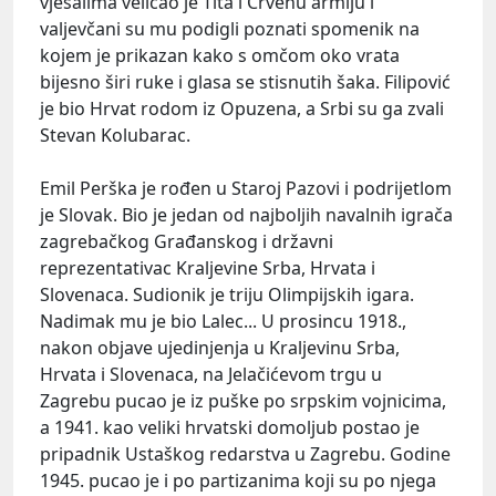
vješalima veličao je Tita i Crvenu armiju i
valjevčani su mu podigli poznati spomenik na
kojem je prikazan kako s omčom oko vrata
bijesno širi ruke i glasa se stisnutih šaka. Filipović
je bio Hrvat rodom iz Opuzena, a Srbi su ga zvali
Stevan Kolubarac.
Emil Perška je rođen u Staroj Pazovi i podrijetlom
je Slovak. Bio je jedan od najboljih navalnih igrača
zagrebačkog Građanskog i državni
reprezentativac Kraljevine Srba, Hrvata i
Slovenaca. Sudionik je triju Olimpijskih igara.
Nadimak mu je bio Lalec... U prosincu 1918.,
nakon objave ujedinjenja u Kraljevinu Srba,
Hrvata i Slovenaca, na Jelačićevom trgu u
Zagrebu pucao je iz puške po srpskim vojnicima,
a 1941. kao veliki hrvatski domoljub postao je
pripadnik Ustaškog redarstva u Zagrebu. Godine
1945. pucao je i po partizanima koji su po njega