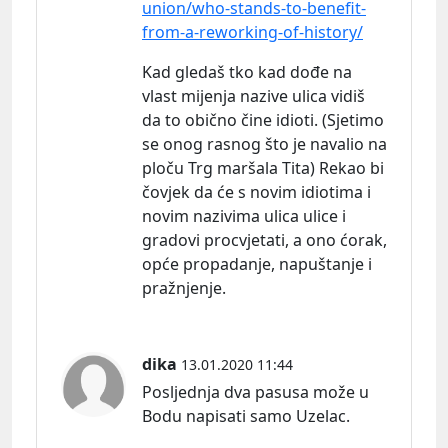
union/who-stands-to-benefit-
from-a-reworking-of-history/
Kad gledaš tko kad dođe na
vlast mijenja nazive ulica vidiš
da to obično čine idioti. (Sjetimo
se onog rasnog što je navalio na
ploču Trg maršala Tita) Rekao bi
čovjek da će s novim idiotima i
novim nazivima ulica ulice i
gradovi procvjetati, a ono ćorak,
opće propadanje, napuštanje i
pražnjenje.
dika
13.01.2020 11:44
Posljednja dva pasusa može u
Bodu napisati samo Uzelac.