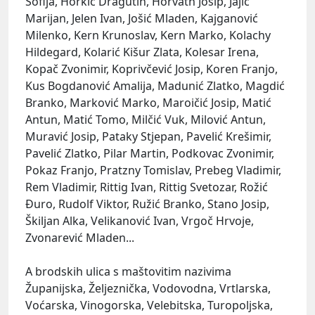
Sofija, Horkić Dragutin, Horvath Josip, Jajić
Marijan, Jelen Ivan, Jošić Mladen, Kajganović
Milenko, Kern Krunoslav, Kern Marko, Kolachy
Hildegard, Kolarić Kišur Zlata, Kolesar Irena,
Kopač Zvonimir, Koprivčević Josip, Koren Franjo,
Kus Bogdanović Amalija, Madunić Zlatko, Magdić
Branko, Marković Marko, Maroičić Josip, Matić
Antun, Matić Tomo, Milčić Vuk, Milović Antun,
Muravić Josip, Pataky Stjepan, Pavelić Krešimir,
Pavelić Zlatko, Pilar Martin, Podkovac Zvonimir,
Pokaz Franjo, Pratzny Tomislav, Prebeg Vladimir,
Rem Vladimir, Rittig Ivan, Rittig Svetozar, Rožić
Đuro, Rudolf Viktor, Ružić Branko, Stano Josip,
Škiljan Alka, Velikanović Ivan, Vrgoč Hrvoje,
Zvonarević Mladen...
A brodskih ulica s maštovitim nazivima
Županijska, Željeznička, Vodovodna, Vrtlarska,
Voćarska, Vinogorska, Velebitska, Turopoljska,