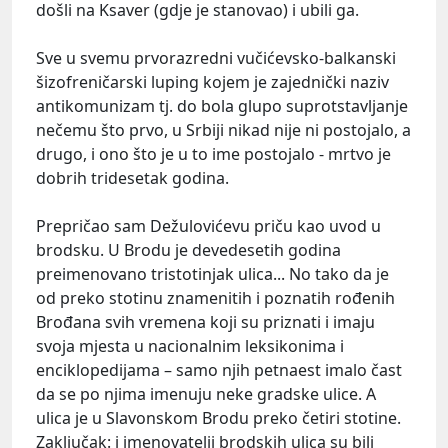
došli na Ksaver (gdje je stanovao) i ubili ga.
Sve u svemu prvorazredni vučićevsko-balkanski
šizofreničarski luping kojem je zajednički naziv
antikomunizam tj. do bola glupo suprotstavljanje
nečemu što prvo, u Srbiji nikad nije ni postojalo, a
drugo, i ono što je u to ime postojalo - mrtvo je
dobrih tridesetak godina.
Prepričao sam Dežulovićevu priču kao uvod u
brodsku. U Brodu je devedesetih godina
preimenovano tristotinjak ulica... No tako da je
od preko stotinu znamenitih i poznatih rođenih
Brođana svih vremena koji su priznati i imaju
svoja mjesta u nacionalnim leksikonima i
enciklopedijama – samo njih petnaest imalo čast
da se po njima imenuju neke gradske ulice. A
ulica je u Slavonskom Brodu preko četiri stotine.
Zaključak: i imenovatelji brodskih ulica su bili