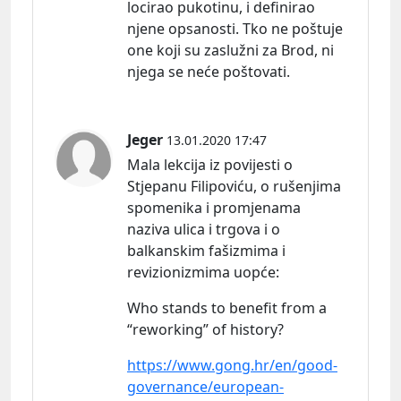
locirao pukotinu, i definirao
njene opsanosti. Tko ne poštuje
one koji su zaslužni za Brod, ni
njega se neće poštovati.
Jeger
13.01.2020 17:47
Mala lekcija iz povijesti o
Stjepanu Filipoviću, o rušenjima
spomenika i promjenama
naziva ulica i trgova i o
balkanskim fašizmima i
revizionizmima uopć
e:
Who stands to benefit from a
“reworking” of history?
https://www.gong.hr/en/good-
governance/european-