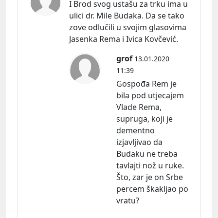
I Brod svog ustašu za trku ima u
ulici dr. Mile Budaka. Da se tako
zove odlučili u svojim glasovima
Jasenka Rema i Ivica Kovčević.
grof
13.01.2020
11:39
Gospođa Rem je
bila pod utjecajem
Vlade Rema,
supruga, koji je
dementno
izjavljivao da
Budaku ne treba
tavlajti nož u ruke.
Što, zar je on Srbe
percem škakljao po
vratu?