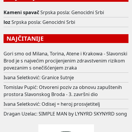
Kameni spavač
Srpska posla: Genocidni Srbi
loz
Srpska posla: Genocidni Srbi
NAJČITANIJE
Gori smo od Milana, Torina, Atene i Krakowa - Slavonski
Brod je s najvećim procijenjenim zdravstvenim rizikom
povezanim s onečišćenjem zraka
Ivana Seletković: Granice šutnje
Tomislav Pupić: Otvoreni poziv za obnovu zapuštenih
prostora Slavonskog Broda - 3. završni dio
Ivana Seletković: Odisej = heroj prosvjetitelj
Dragan Uzelac: SIMPLE MAN by LYNYRD SKYNYRD song