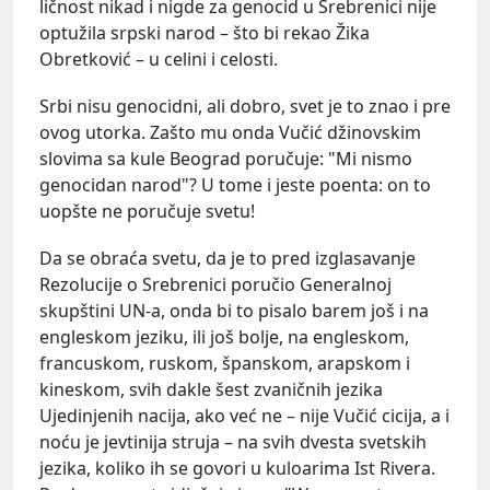
ličnost nikad i nigde za genocid u Srebrenici nije
optužila srpski narod – što bi rekao Žika
Obretković – u celini i celosti.
Srbi nisu genocidni, ali dobro, svet je to znao i pre
ovog utorka. Zašto mu onda Vučić džinovskim
slovima sa kule Beograd poručuje: "Mi nismo
genocidan narod"? U tome i jeste poenta: on to
uopšte ne poručuje svetu!
Da se obraća svetu, da je to pred izglasavanje
Rezolucije o Srebrenici poručio Generalnoj
skupštini UN-a, onda bi to pisalo barem još i na
engleskom jeziku, ili još bolje, na engleskom,
francuskom, ruskom, španskom, arapskom i
kineskom, svih dakle šest zvaničnih jezika
Ujedinjenih nacija, ako već ne – nije Vučić cicija, a i
noću je jevtinija struja – na svih dvesta svetskih
jezika, koliko ih se govori u kuloarima Ist Rivera.