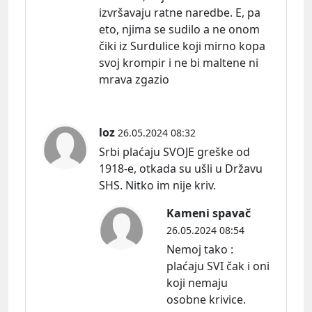
izvršavaju ratne naredbe. E, pa
eto, njima se sudilo a ne onom
čiki iz Surdulice koji mirno kopa
svoj krompir i ne bi maltene ni
mrava zgazio
loz
26.05.2024 08:32
Srbi plaćaju SVOJE greške od
1918-e, otkada su ušli u Državu
SHS. Nitko im nije kriv.
Kameni spavač
26.05.2024 08:54
Nemoj tako :
plaćaju SVI čak i oni
koji nemaju
osobne krivice.