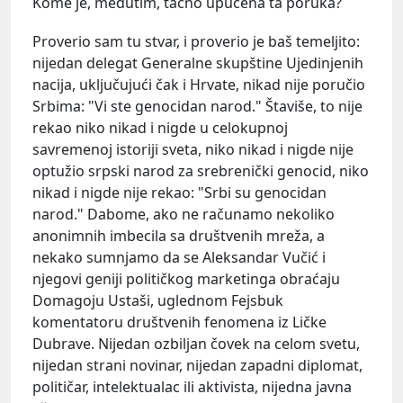
Kome je, međutim, tačno upućena ta poruka?
Proverio sam tu stvar, i proverio je baš temeljito:
nijedan delegat Generalne skupštine Ujedinjenih
nacija, uključujući čak i Hrvate, nikad nije poručio
Srbima: "Vi ste genocidan narod." Štaviše, to nije
rekao niko nikad i nigde u celokupnoj
savremenoj istoriji sveta, niko nikad i nigde nije
optužio srpski narod za srebrenički genocid, niko
nikad i nigde nije rekao: "Srbi su genocidan
narod." Dabome, ako ne računamo nekoliko
anonimnih imbecila sa društvenih mreža, a
nekako sumnjamo da se Aleksandar Vučić i
njegovi geniji političkog marketinga obraćaju
Domagoju Ustaši, uglednom Fejsbuk
komentatoru društvenih fenomena iz Ličke
Dubrave. Nijedan ozbiljan čovek na celom svetu,
nijedan strani novinar, nijedan zapadni diplomat,
političar, intelektualac ili aktivista, nijedna javna