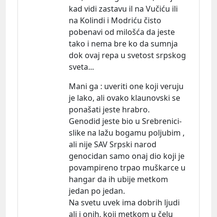
kad vidi zastavu il na Vučiću ili
na Kolindi i Modriću čisto
pobenavi od milošća da jeste
tako i nema bre ko da sumnja
dok ovaj repa u svetost srpskog
sveta...
Mani ga : uveriti one koji veruju
je lako, ali ovako klaunovski se
ponašati jeste hrabro.
Genodid jeste bio u Srebrenici-
slike na lažu bogamu poljubim ,
ali nije SAV Srpski narod
genocidan samo onaj dio koji je
povampireno trpao muškarce u
hangar da ih ubije metkom
jedan po jedan.
Na svetu uvek ima dobrih ljudi
ali i onih, koji metkom u čelu