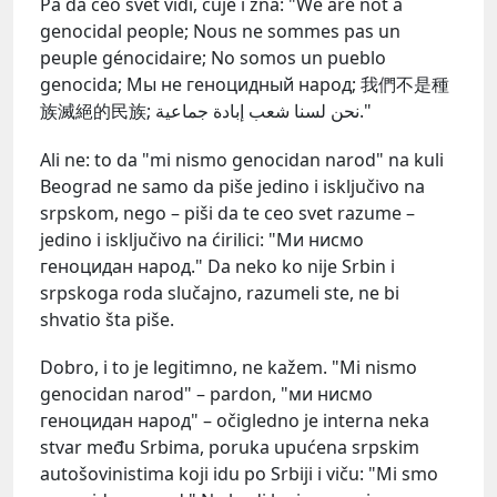
Pa da ceo svet vidi, čuje i zna: "We are not a
genocidal people; Nous ne sommes pas un
peuple génocidaire; No somos un pueblo
genocida; Mы не геноцидный народ; 我們不是種
族滅絕的民族; نحن لسنا شعب إبادة جماعية."
Ali ne: to da "mi nismo genocidan narod" na kuli
Beograd ne samo da piše jedino i isključivo na
srpskom, nego – piši da te ceo svet razume –
jedino i isključivo na ćirilici: "Ми нисмо
геноцидан народ." Da neko ko nije Srbin i
srpskoga roda slučajno, razumeli ste, ne bi
shvatio šta piše.
Dobro, i to je legitimno, ne kažem. "Mi nismo
genocidan narod" – pardon, "ми нисмо
геноцидан народ" – očigledno je interna neka
stvar među Srbima, poruka upućena srpskim
autošovinistima koji idu po Srbiji i viču: "Mi smo