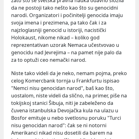
zato što se svetska pravna nauka odavno složila
da ne postoji tako nešto kao što su genocidni
narodi. Organizatori i počinitelji genocida imaju
svoja imena i prezimena, pa tako čak i za
najzloglasniji genocid u istoriji, nacistički
Holokaust, nikome nikad – koliko god
reprezentativan uzorak Nemaca učestvovao u
genocidu nad Jevrejima – na pamet nije palo da
za to optuži ceo nemački narod.
Niste tako videli da je neko, nemam pojma, preko
celog Komercbank tornja u Frankfurtu ispisao
"Nemci nisu genocidan narod", baš kao što,
uostalom, niste videli da slično, na primer, piše na
tokijskoj stanici Šibuja, niti je zabeleženo da
čuvena istanbulska Devojačka kula na ulazu u
Bosfor emituje u nebo svetlosnu poruku "Turci
nisu genocidan narod": čak se ni notorni
Amerikanci nikad nisu dosetili da barem na