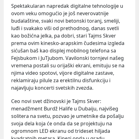
Spektakularan napredak digitalne tehnologije u
ovom veku omogućio je još neverovatnije
budalaštine, svaki novi betonski toranj, smeliji,
luđi i svakako viši od prethodnog, danas svetli
kao božićna jelka, pa dobri, stari Tajms Skver
prema ovim kinesko-arapskim čudesima izgleda
sićušan baš kao displej mobilnog telefona sa
Fejsbukom i JuTjubom. Vavilonski tornjevi našeg
vremena postali su orijaški ekrani, emituju se na
njima video spotovi, vijore digitalne zastave,
reklamiraju pilule za erektilnu disfunkciju i
najavljuju koncerti svetskih zvezda.
Ceo novi svet džinovski je Tajms Skver:
menadžment Burdž Halife u Dubaiju, najvišeg
solitera na svetu, pozvao je umetnike da pošalju
svoja dela koja će onda da se projektuju na
ogromnom LED ekranu od trideset hiljada
kvadratnih metara, Kinezi onda u gradu