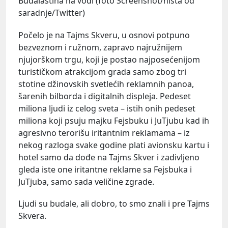
Budalaština na vodi (foto Screenshot/nista od
saradnje/Twitter)
Počelo je na Tajms Skveru, u osnovi potpuno
bezveznom i ružnom, zapravo najružnijem
njujorškom trgu, koji je postao najposećenijom
turističkom atrakcijom grada samo zbog tri
stotine džinovskih svetlećih reklamnih panoa,
šarenih bilborda i digitalnih displeja. Pedeset
miliona ljudi iz celog sveta – istih onih pedeset
miliona koji psuju majku Fejsbuku i JuTjubu kad ih
agresivno terorišu iritantnim reklamama – iz
nekog razloga svake godine plati avionsku kartu i
hotel samo da dođe na Tajms Skver i zadivljeno
gleda iste one iritantne reklame sa Fejsbuka i
JuTjuba, samo sada veličine zgrade.
Ljudi su budale, ali dobro, to smo znali i pre Tajms
Skvera.