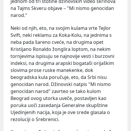
jednom od tri stotine džinovskih video skrinova
na Tajms Skveru objave – "Mi nismo genocidan
narod."
Neki od njih, eto, na svojim kulama vrte Tejlor
Svift, neki reklamu za Koka-Kolu, na jednima s
neba pada šareno cveće, na drugima opet
Kristijano Ronaldo žonglira loptom, na nekim
tornjevima ispisuju se najnovije vesti i burzovni
indeksi, na drugima arapski bogataši orijaškim
slovima prose ruske manekenke, dok
beogradska kula poručuje, eto, da Srbi nisu
genocidan narod. Džinovski natpis "Mi nismo
genocidan narod" zavrteo se tako kulom
Beograd ovog utorka uveče, postavljen kao
poruka uoči zasedanja Generalne skupštine
Ujedinjenih nacija, koja je ove srede glasala o
rezoluciji o Srebrenici.