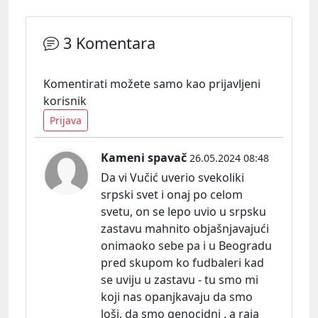
3 Komentara
Komentirati možete samo kao prijavljeni
korisnik
Prijava
Kameni spavač
26.05.2024 08:48
Da vi Vučić uverio svekoliki
srpski svet i onaj po celom
svetu, on se lepo uvio u srpsku
zastavu mahnito objašnjavajući
onimaoko sebe pa i u Beogradu
pred skupom ko fudbaleri kad
se uviju u zastavu - tu smo mi
koji nas opanjkavaju da smo
loši, da smo genocidni , a raja