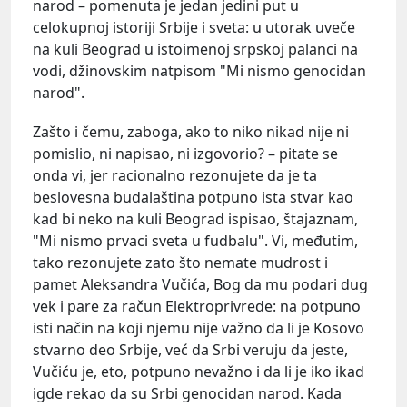
narod – pomenuta je jedan jedini put u
celokupnoj istoriji Srbije i sveta: u utorak uveče
na kuli Beograd u istoimenoj srpskoj palanci na
vodi, džinovskim natpisom "Mi nismo genocidan
narod".
Zašto i čemu, zaboga, ako to niko nikad nije ni
pomislio, ni napisao, ni izgovorio? – pitate se
onda vi, jer racionalno rezonujete da je ta
beslovesna budalaština potpuno ista stvar kao
kad bi neko na kuli Beograd ispisao, štajaznam,
"Mi nismo prvaci sveta u fudbalu". Vi, međutim,
tako rezonujete zato što nemate mudrost i
pamet Aleksandra Vučića, Bog da mu podari dug
vek i pare za račun Elektroprivrede: na potpuno
isti način na koji njemu nije važno da li je Kosovo
stvarno deo Srbije, već da Srbi veruju da jeste,
Vučiću je, eto, potpuno nevažno i da li je iko ikad
igde rekao da su Srbi genocidan narod. Kada