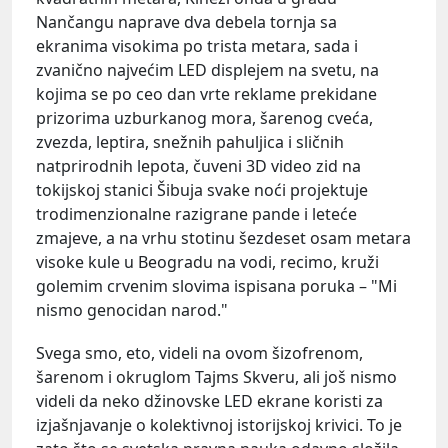
Nančangu naprave dva debela tornja sa
ekranima visokima po trista metara, sada i
zvanično najvećim LED displejem na svetu, na
kojima se po ceo dan vrte reklame prekidane
prizorima uzburkanog mora, šarenog cveća,
zvezda, leptira, snežnih pahuljica i sličnih
natprirodnih lepota, čuveni 3D video zid na
tokijskoj stanici Šibuja svake noći projektuje
trodimenzionalne razigrane pande i leteće
zmajeve, a na vrhu stotinu šezdeset osam metara
visoke kule u Beogradu na vodi, recimo, kruži
golemim crvenim slovima ispisana poruka – "Mi
nismo genocidan narod."
Svega smo, eto, videli na ovom šizofrenom,
šarenom i okruglom Tajms Skveru, ali još nismo
videli da neko džinovske LED ekrane koristi za
izjašnjavanje o kolektivnoj istorijskoj krivici. To je