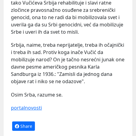
tako Vučićeva Srbija rehabilituje i slavi ratne
zločince pravosnažno osuđene za srebrenički
genocid, ona to ne radi da bi mobilizovala svet i
uverila ga da su Srbi genocidni, već da mobilizuje
Srbe i uveri ih da svet to misli.
Srbija, naime, treba neprijatelje, treba ih očajnički
i treba ih sad. Protiv koga inače Vučić da
mobilizuje narod? On je tačno nesrećni junak one
davne pesme američkog pesnika Karla
Sandburga iz 1936.: "Zamisli da jednog dana
objave rat i niko se ne odazove".
Osim Srba, razume se.
portalnovosti
Share