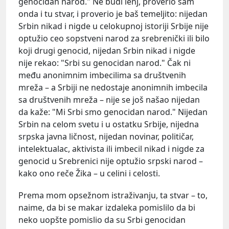
genocidan narod." Ne budi lenj, proverio sam
onda i tu stvar, i proverio je baš temeljito: nijedan
Srbin nikad i nigde u celokupnoj istoriji Srbije nije
optužio ceo sopstveni narod za srebrenički ili bilo
koji drugi genocid, nijedan Srbin nikad i nigde
nije rekao: "Srbi su genocidan narod." Čak ni
među anonimnim imbecilima sa društvenih
mreža – a Srbiji ne nedostaje anonimnih imbecila
sa društvenih mreža – nije se još našao nijedan
da kaže: "Mi Srbi smo genocidan narod." Nijedan
Srbin na celom svetu i u ostatku Srbije, nijedna
srpska javna ličnost, nijedan novinar, političar,
intelektualac, aktivista ili imbecil nikad i nigde za
genocid u Srebrenici nije optužio srpski narod –
kako ono reče Žika – u celini i celosti.
Prema mom opsežnom istraživanju, ta stvar – to,
naime, da bi se makar izdaleka pomislilo da bi
neko uopšte pomislio da su Srbi genocidan