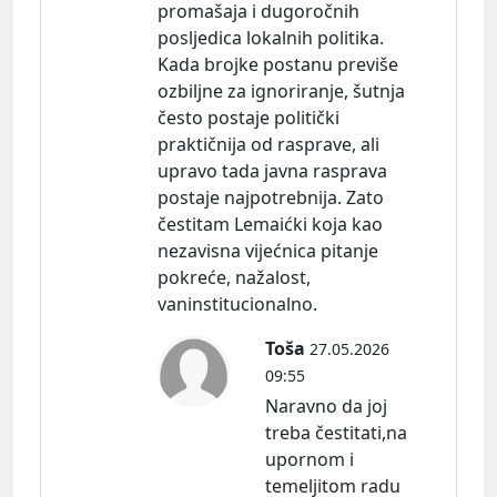
promašaja i dugoročnih
posljedica lokalnih politika.
Kada brojke postanu previše
ozbiljne za ignoriranje, šutnja
često postaje politički
praktičnija od rasprave, ali
upravo tada javna rasprava
postaje najpotrebnija. Zato
čestitam Lemaićki koja kao
nezavisna vijećnica pitanje
pokreće, nažalost,
vaninstitucionalno.
Toša
27.05.2026
09:55
Naravno da joj
treba čestitati,na
upornom i
temeljitom radu