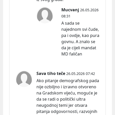
Mucvanj
26.05.2026
08:31
A sada se
najednom svi čude,
pa i ovdje, kao pura
govnu. A znalo se
da je cijeli mandat
MD faličan
Sava tiho teče
26.05.2026 07:42
Ako pitanje demografskog pada
nije ozbiljno i izravno otvoreno
na Gradskom vijeću, moguće je
da se radi o politički ultra
neugodnoj temi jer otvara
pitanja odgovornosti, razvojnih