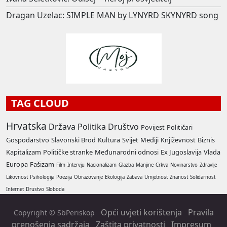
Dragan Uzelac: SIMPLE MAN by LYNYRD SKYNYRD song
TAG CLOUD
Hrvatska
Država
Politika
Društvo
Povijest
Političari
Gospodarstvo
Slavonski Brod
Kultura
Svijet
Mediji
Književnost
Biznis
Kapitalizam
Političke stranke
Međunarodni odnosi
Ex Jugoslavija
Vlada
Europa
Fašizam
Film
Intervju
Nacionalizam
Glazba
Manjine
Crkva
Novinarstvo
Zdravlje
Likovnost
Psihologija
Poezija
Obrazovanje
Ekologija
Zabava
Umjetnost
Znanost
Solidarnost
Internet
Drustvo
Sloboda
Opći uvjeti korištenja
Pravila
Copyright © SbPeriskop
prenošenja sadržaja
Zaštita privatnosti
Impresum