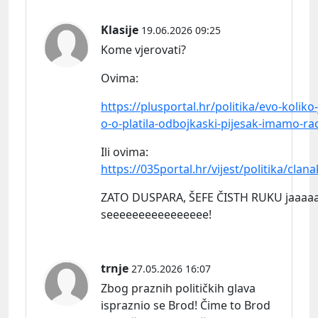
Klasije
19.06.2026 09:25
Kome vjerovati?
Ovima:
https://plusportal.hr/politika/evo-koliko
o-o-platila-odbojkaski-pijesak-imamo-r
Ili
ovima:
https://035portal.hr/vijest/politika/clan
ZATO DUSPARA, ŠEFE ČISTH RUKU jaaaa
seeeeeeeeeeeeeeee!
trnje
27.05.2026 16:07
Zbog praznih političkih glava
ispraznio se Brod! Čime to Brod