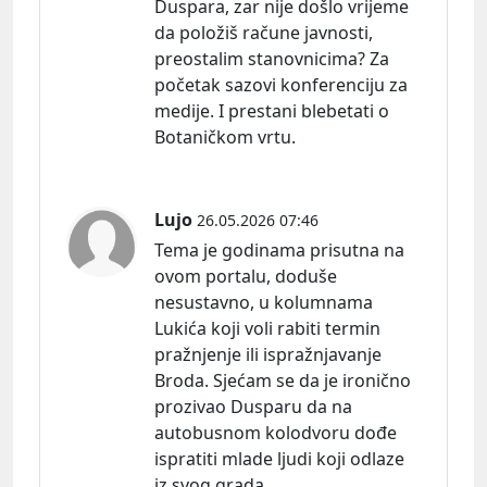
Duspara, zar nije došlo vrijeme
da položiš račune javnosti,
preostalim stanovnicima? Za
početak sazovi konferenciju za
medije. I prestani blebetati o
Botaničkom vrtu.
Lujo
26.05.2026 07:46
Tema je godinama prisutna na
ovom portalu, doduše
nesustavno, u kolumnama
Lukića koji voli rabiti termin
pražnjenje ili ispražnjavanje
Broda. Sjećam se da je ironično
prozivao Dusparu da na
autobusnom kolodvoru dođe
ispratiti mlade ljudi koji odlaze
iz svog grada.