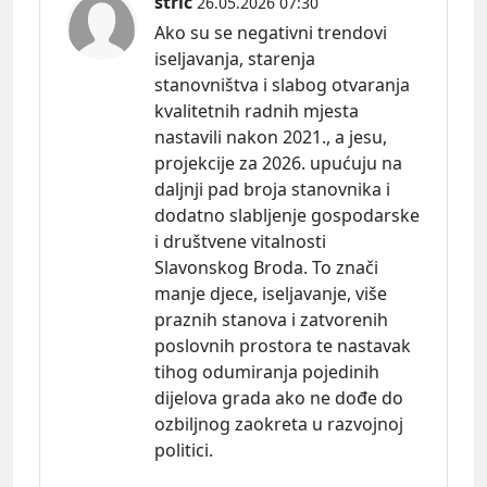
stric
26.05.2026 07:30
Ako su se negativni trendovi
iseljavanja, starenja
stanovništva i slabog otvaranja
kvalitetnih radnih mjesta
nastavili nakon 2021., a jesu,
projekcije za 2026. upućuju na
daljnji pad broja stanovnika i
dodatno slabljenje gospodarske
i društvene vitalnosti
Slavonskog Broda. To znači
manje djece, iseljavanje, više
praznih stanova i zatvorenih
poslovnih prostora te nastavak
tihog odumiranja pojedinih
dijelova grada ako ne dođe do
ozbiljnog zaokreta u razvojnoj
politici.