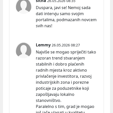
sitna
26.05.2026 08:35
Duspara, javi se! Nemoj sada
dati intervju samo svojim
portalima, podmazanih novcem
svih nas!
Lemmy
26.05.2026 08:27
Najviše se mogao spriječiti tako
razoran trend stvaranjem
stabilnih i dobro plaćenih
radnih mjesta kroz aktivno
privlačenje investitora, razvoj
industrijskih zona i porezne
poticaje za poduzetnike koji
zapošljavaju lokalno
stanovništvo.
Paralelno s tim, grad je mogao
još jače ulagati u kvalitetu