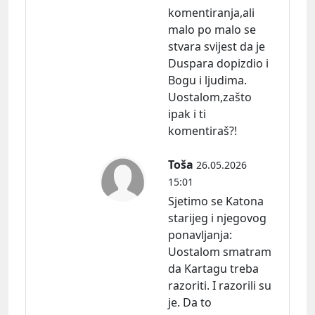
komentiranja,ali
malo po malo se
stvara svijest da je
Duspara dopizdio i
Bogu i ljudima.
Uostalom,zašto
ipak i ti
komentiraš?!
Toša
26.05.2026
15:01
Sjetimo se Katona
starijeg i njegovog
ponavljanja:
Uostalom smatram
da Kartagu treba
razoriti. I razorili su
je. Da to