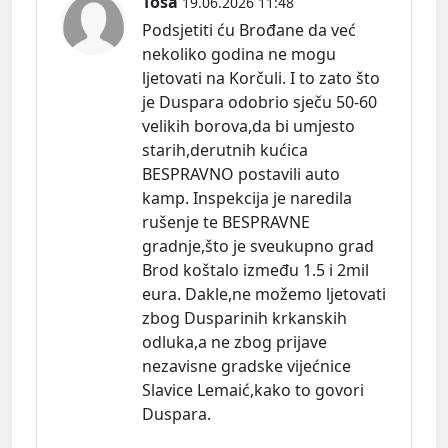
Toša
19.06.2026 11:48
Podsjetiti ću Brođane da već
nekoliko godina ne mogu
ljetovati na Korčuli. I to zato što
je Duspara odobrio sječu 50-60
velikih borova,da bi umjesto
starih,derutnih kućica
BESPRAVNO postavili auto
kamp. Inspekcija je naredila
rušenje te BESPRAVNE
gradnje,što je sveukupno grad
Brod koštalo između 1.5 i 2mil
eura. Dakle,ne možemo ljetovati
zbog Dusparinih krkanskih
odluka,a ne zbog prijave
nezavisne gradske vijećnice
Slavice Lemaić,kako to govori
Duspara.