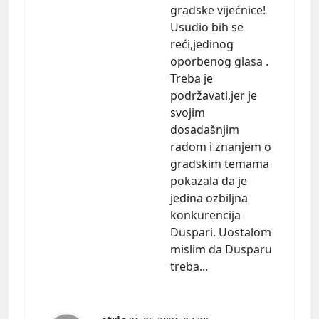
gradske vijećnice!
Usudio bih se
reći,jedinog
oporbenog glasa .
Treba je
podržavati,jer je
svojim
dosadašnjim
radom i znanjem o
gradskim temama
pokazala da je
jedina ozbiljna
konkurencija
Duspari. Uostalom
mislim da Dusparu
treba...